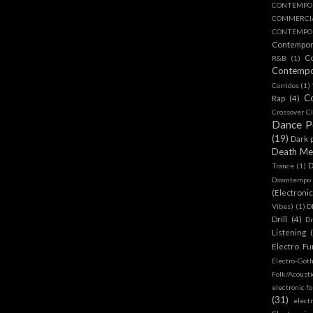
CONTEMPO
COMMERC
CONTEMPOR
Contempo
C
R&B
(1)
Contemp
Corridos
(1)
C
Rap
(4)
Crossover Cl
Dance 
(19)
Dark 
Death Me
D
Trance
(1)
Downtempo
(Electroni
Vibes)
(1)
D
Drill
(4)
D
Listening
Electro Fu
Electro-Got
Folk/Acoust
electronic fo
(31)
elect