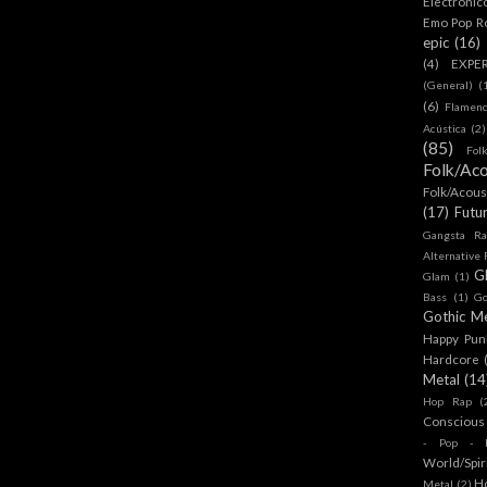
Electronic
Emo Pop R
epic
(16)
(4)
EXPE
(General)
(
(6)
Flamen
Acústica
(2)
(85)
Fol
Folk/Aco
Folk/Acous
(17)
Futu
Gangsta Ra
Alternative
G
Glam
(1)
Bass
(1)
Go
Gothic Me
Happy Pun
Hardcore
Metal
(14
Hop Rap
(
Conscious
- Pop - R
World/Spir
H
Metal
(2)