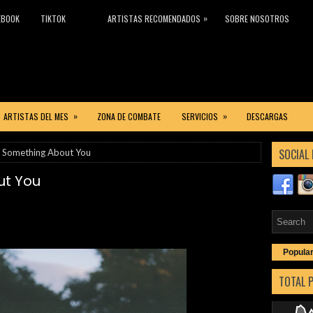
»
EBOOK
TIKTOK
ARTISTAS RECOMENDADOS
SOBRE NOSOTROS
»
»
ARTISTAS DEL MES
ZONA DE COMBATE
SERVICIOS
DESCARGAS
SOCIAL 
 - Something About You
ut You
Popula
TOTAL 