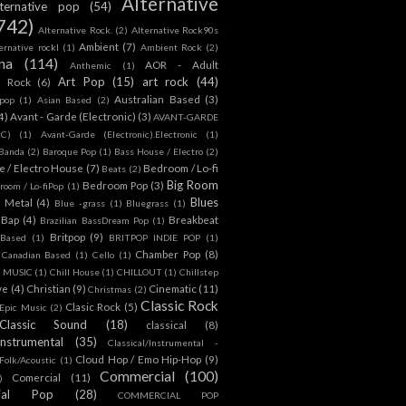
Alternative
lternative pop
(54)
742)
Alternative Rock.
(2)
Alternative Rock90s
Ambient
(7)
ternative rockl
(1)
Ambient Rock
(2)
na
(114)
AOR - Adult
Anthemic
(1)
Art Pop
(15)
art rock
(44)
d Rock
(6)
Australian Based
(3)
 pop
(1)
Asian Based
(2)
4)
Avant - Garde (Electronic)
(3)
AVANT-GARDE
IC)
(1)
Avant-Garde (Electronic).Electronic
(1)
Banda
(2)
Baroque Pop
(1)
Bass House / Electro
(2)
 / Electro House
(7)
Bedroom / Lo-fi
Beats
(2)
Big Room
Bedroom Pop
(3)
room / Lo-fiPop
(1)
Blues
k Metal
(4)
Blue -grass
(1)
Bluegrass
(1)
Bap
(4)
Breakbeat
Brazilian BassDream Pop
(1)
Britpop
(9)
 Based
(1)
BRITPOP INDIE POP
(1)
Chamber Pop
(8)
Canadian Based
(1)
Cello
(1)
S MUSIC
(1)
Chill House
(1)
CHILLOUT
(1)
Chillstep
ve
(4)
Christian
(9)
Cinematic
(11)
Christmas
(2)
Classic Rock
Clasic Rock
(5)
 Epic Music
(2)
Classic Sound
(18)
classical
(8)
Instrumental
(35)
Classical/Instrumental -
Cloud Hop / Emo Hip-Hop
(9)
 Folk/Acoustic
(1)
Commercial
(100)
Comercial
(11)
)
ial Pop
(28)
COMMERCIAL POP