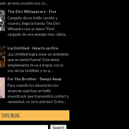
unk, en esta ocasión nos co...
The Dirt Whisperers - Five
Cargado de un estilo sureño y
country, llega la banda The Dirt
Whispers con su tema "Five" ,
cargado de una energía muy cálida,
Lia Untitled - Hearts on Fire
¡Lia Untitled logra crear un ambiente
que se siente fuerte! Este tema
simplemente te va a trapar con la
voz de Lia Untitled, y es q...
For You Brother - Swept Away
Para cuando los desastres nos
alcancen aquí hay un bello
soundtrack que transmitirá confort y
serenidad, no te lo pierdas! Entre...
 THIS BLOG