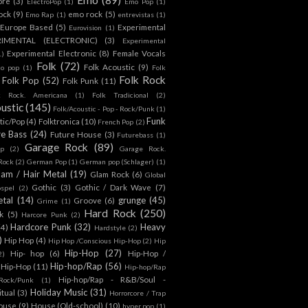
ore
(3)
ElectroPop
(1)
Emo Pop
(1)
ock
(9)
emo rock
(5)
Emo Rap
(1)
entrevistas
(1)
Europe Based
(5)
Experimental
Eurovision
(1)
RIMENTAL (ELECTRONIC)
(3)
Experimental
Experimental Electronic
(8)
Female Vocals
1)
Folk
(72)
Folk Acoustic
(9)
co pop
(1)
Folk
Folk Rock
Folk Pop
(52)
Folk Punk
(11)
k Rock. Americana
(1)
Folk Tradicional
(2)
ustic
(145)
Folk/Acoustic - Pop - Rock/Punk
(1)
Funk
tic/Pop
(4)
Folktronica
(10)
French Pop
(2)
re Bass
(24)
Future House
(3)
Futurebass
(1)
Garage Rock
(89)
p
(2)
Garage Rock.
 Rock
(2)
German Pop
(1)
German pop (Schlager)
(1)
lam / Hair Metal
(19)
Glam Rock
(6)
Global
Gothic
(3)
Gothic / Dark Wave
(7)
spel
(2)
tal
(14)
grunge
(45)
Groove
(6)
Grime
(1)
Hard Rock
(250)
k
(5)
Harcore Punk
(2)
Hardcore Punk
(32)
Heavy
(4)
Hardstyle
(2)
)
Hip Hop
(4)
Hip Hop /Conscious Hip-Hop
(2)
Hip
Hip-Hop
(27)
Hip- hop
(6)
Hip-Hop /
2)
Hip-hop/Rap
(56)
 Hip-Hop
(11)
Hip-hop/Rap
Hip-hop/Rap - R&B/Soul -
ock/Punk
(1)
Holiday Music
(31)
itual
(3)
Horrorcore / Trap
ouse
(9)
House (Old-school)
(10)
hyper pop
(1)