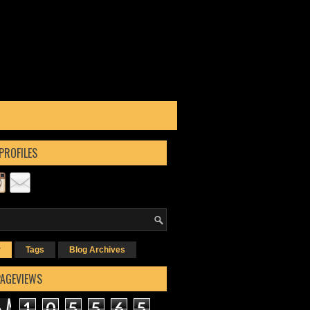
PROFILES
r
Tags
Blog Archives
PAGEVIEWS
1
0
5
5
6
5