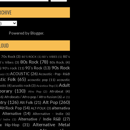
RCHIVE
Powered by
Blogger
.
CLOUD
70s Rock
(3)
80´s
)
80'S ROCK
(1)
80's VIBES
(1)
80s Rock
(78)
0´s Vibes
(3)
80s Rock.
(4)
90s Rock
90´s Rock
(13)
8)
90's rock
(11)
ACOUSTIC
(26)
Acoustic - Pop - R&B
Jazz
(1)
tic Folk
(65)
acoustic pop
(11)
acoustic
Adult
ustic
(4)
acustic rock
(3)
Acústica Pop
(1)
orary
(130)
Afrobeat
(4)
Afro Pop
(2)
(6)
Afrobeats / Afro-pop / Afro-fusion
(6)
al
(1)
ntry
(126)
Alt Pop
(260)
Alt Folk
(21)
Alt Rock Pop
(54)
alternativa
ALT-FOLK
(3)
Alternative
(14)
Alternative - Indie
(6)
Alternative / Indie R&B
(27)
 / Indie
(1)
Alternative Metal
ive Hip-Hop
(31)