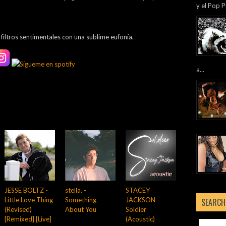
y el Pop P
.
filtros sentimentales con una sublime eufonía.
a...
JESSE BOLTZ -
stella. -
STACEY
Little Love Thing
Something
JACKSON -
SEARCH
(Revised)
About You
Soldier
[Remixed] [Live]
(Acoustic)