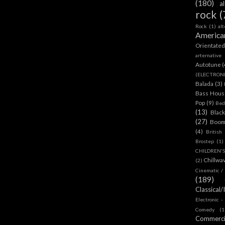
(180)
a
rock
(
Rock
(1)
al
America
Orientate
arternative
Autotune
(
(ELECTRON
Balada
(3)
Bass House
Pop
(9)
Bed
(13)
Blac
(27)
Boom
(4)
British
Brostep
(1)
CHILDREN'
Chillwa
(2)
Cinematic /
(189)
Classical/
Electronic -
Comedy
(1
Commerc