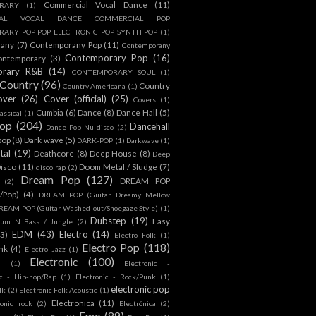
Commercial Vocal Dance
(11)
RARY
(1)
IAL VOCAL DANCE COMMERCIAL POP
ARY POP POP ELECTRONIC POP SYNTH POP
(1)
rany
(7)
Contemporany Pop
(11)
Contemporany
Contemporary Pop
(16)
ontemporary
(3)
orary R&B
(14)
CONTEMPORARY SOUL
(1)
Country
(96)
Country
Country Americana
(1)
over
(26)
Cover (official)
(25)
Covers
(1)
Cumbia
(6)
Dance
(8)
Dance Hall
(5)
assical
(1)
Pop
(204)
Dancehall
Dance Pop Nu-disco
(2)
pop
(8)
Dark wave
(5)
DARK-POP
(1)
Darkwave
(1)
tal
(19)
Deathcore
(8)
Deep House
(8)
Deep
isco
(11)
Doom Metal / Sludge
(7)
disco rap
(2)
Dream Pop
(127)
DREAM POP
(2)
c/Pop)
(4)
DREAM POP (Guitar Dreamy Mellow
REAM POP (Guitar Washed-out/Shoegaze Style)
(1)
Dubstep
(19)
Easy
rum N Bass / Jungle
(2)
EDM
(43)
Electro
(14)
(3)
Electro Folk
(1)
Electro Pop
(118)
nk
(4)
Electro Jazz
(1)
Electronic
(100)
h
(1)
Electronic -
ic - Hip-hop/Rap
(1)
Electronic - Rock/Punk
(1)
electronic pop
lk
(2)
Electronic Folk Acoustic
(1)
Electronica
(11)
ronic rock
(2)
Electrónica
(2)
Emo
(89)