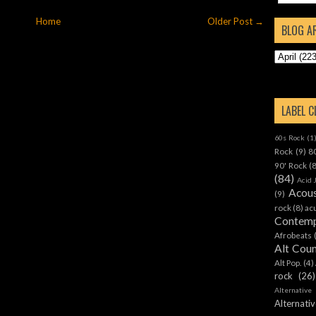
Home
Older Post →
BLOG A
LABEL 
60s Rock
(1
Rock
(9)
8
90' Rock
(
(84)
Acid 
Acous
(9)
rock
(8)
ac
Contemp
Afrobeats
Alt Cou
Alt Pop.
(4)
rock
(26)
Alternative
Alternat