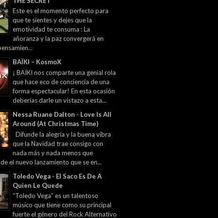
THE SECRET
Este es el momento perfecto para
que te sientes y dejes que la
emotividad te consuma : La
añoranza y la paz convergerá en
pensamien...
BAÏKI – KosmoX
¡ BAÏKI nos comparte una genial rola
que hace eco de conciencia de una
forma espectacular! En esta ocasión
deberías darle un vistazo a esta...
Nessa Ruane Dalton - Love Is All
Around (At Christmas Time)
Difunde la alegría y la buena vibra
que la Navidad trae consigo con
nada más y nada menos que
 de el nuevo lanzamiento que se en...
Toledo Vega - El Saco Es De A
Quien Le Quede
“Toledo Vega” es un talentoso
músico que tiene como su principal
fuerte el género del Rock Alternativo