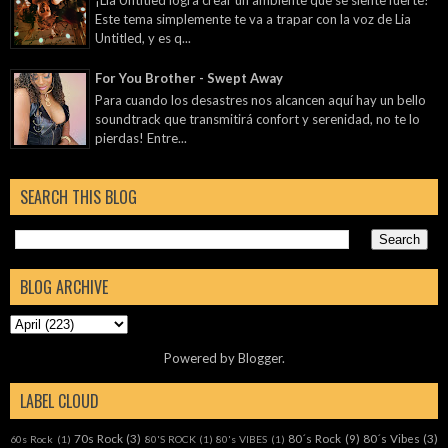
Este tema simplemente te va a trapar con la voz de Lia
Untitled, y es q...
For You Brother - Swept Away
Para cuando los desastres nos alcancen aquí hay un bello
soundtrack que transmitirá confort y serenidad, no te lo
pierdas! Entre...
SEARCH THIS BLOG
BLOG ARCHIVE
Powered by
Blogger
.
LABEL CLOUD
70s Rock
(3)
80´s Rock
(9)
80´s Vibes
(3)
60s Rock
(1)
80'S ROCK
(1)
80's VIBES
(1)