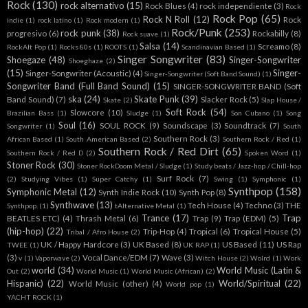
Rock
(130)
rock alternativo
(15)
Rock Blues
(4)
rock independiente
(3)
Rock
Rock Pop
(65)
Rock N Roll
(12)
Rock
indie
(1)
rock latino
(1)
Rock modern
(1)
Rock/Punk
(253)
rock punk
(38)
progresivo
(6)
Rockabilly
(8)
Rock suave
(1)
Salsa
(14)
Screamo
(8)
RockAlt Pop
(1)
Rocks 80s
(1)
ROOTS
(1)
Scandinavian Based
(1)
Singer Songwriter
(83)
Shoegaze
(48)
Singer-Songwriter
Shoeghaze
(2)
(15)
Singer-
Singer-Songwriter (Acoustic)
(4)
Singer-Songwriter (Soft Band Sound)
(1)
Songwriter Band (Full Band Sound)
(15)
SINGER-SONGWRITER BAND (Soft
ska
(24)
Skate Punk
(39)
Band Sound)
(7)
Slacker Rock
(5)
Skate
(2)
Slap House /
Soft Rock
(54)
Slowcore
(10)
Brazilian Bass
(1)
Sludge
(1)
Son Cubano
(1)
Song
Soul
(16)
SOUL ROCK
(9)
Soundscape
(3)
Soundtrack
(7)
Songwriter
(1)
South
Southern Rock
(3)
African Based
(1)
South American Based
(2)
Southern Rock / Red
(1)
Southern Rock / Red Dirt
(65)
Southern Rock / Red D
(2)
Spoken Word
(1)
Stoner Rock
(30)
Stoner RockDoom Metal / Sludge
(1)
Study beats / Jazz-hop / Chill-hop
Surf Rock
(7)
(2)
Studying Vibes
(1)
Super Catchy
(1)
Swing
(1)
Symphonic
(1)
Synthpop
(158)
Symphonic Metal
(12)
Synth Indie Rock
(10)
Synth Pop
(8)
Synthwave
(13)
Tech House
(4)
Techno
(3)
THE
Synthpop.
(1)
tAlternative Metal
(1)
Trance
(17)
Trap
BEATLES ETC)
(4)
Thrash Metal
(6)
Trap
(9)
Trap (EDM)
(5)
(hip-hop)
(22)
Trip-Hop
(4)
Tropical
(6)
Tropical House
(5)
Tribal / Afro House
(2)
UK / Happy Hardcore
(3)
UK Based
(8)
US Based
(11)
US Rap
TWEE
(1)
UK RAP
(1)
(3)
Vocal Dance/EDM
(7)
Wave
(3)
v
(1)
Vaporwave
(2)
Witch House
(2)
Wolrd
(1)
Work
world
(34)
World Music (Latin &
Out
(2)
World Music
(1)
World Music (African)
(2)
Hispanic)
(22)
World/Spiritual
(22)
World Music (other)
(4)
World pop
(1)
YACHT ROCK
(1)