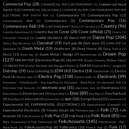
Commercial Pop
(28)
Commercial Vocal
COMMERCIAL POP CONTEMPORARY
(1)
Dance
(11)
COMMERCIAL VOCAL DANCE COMMERCIAL POP CONTEMPORARY POP POP
Contemporany
(7)
Contemporany Pop
(11)
ELECTRONIC POP SYNTH POP
(1)
Contemporary Pop
(16)
Contemporary
(3)
Contemporany R&B
(1)
Country
(96)
Contemporary R&B
(14)
CONTEMPORARY SOUL
(1)
Corridos
(1)
Cover
(26)
Cover (official)
(25)
Country Rap
(4)
Country Americana
(1)
Covers
(1)
Dance Pop
(204)
Cumbia
(6)
Dance
(8)
Dance Hall
(5)
Crossover Classical
(1)
Dancehall
(19)
Dark pop
(8)
Dark wave
(5)
Dance Pop Nu-disco
(2)
DARK-POP
(1)
Death Metal
(19)
Deathcore
(8)
Deep House
(8)
Darkwave
(1)
Deep Trance
(1)
Dream Pop
Disco
(11)
Doom Metal / Sludge
(7)
disco rap
(2)
Downtempo
(2)
(127)
DREAM POP (Electronic/Pop)
(4)
DREAM POP (Guitar Dreamy Mellow Vibes)
Drill
(4)
(1)
DREAM POP (Guitar Washed-out/Shoegaze Style)
(1)
Drum N Bass / Jungle
(2)
Dubstep
(19)
EDM
(43)
Electro
(14)
Easy Listening
(3)
Electro
Electro Folk
(1)
Electro Pop
(118)
Electronic
(99)
Funk
(4)
Electro Jazz
(1)
Electro-Goth
(1)
Electronic - Folk/Acoustic - Hip-hop/Rap
(1)
Electronic - Rock/Punk
(1)
electronic folk
(2)
electronic pop
(31)
Electronica
(11)
Electronic Folk Acoustic
(1)
electronic rock
(2)
Emo
(89)
Electronicore
(3)
Emo Pop Rock
Electrónica
(2)
ElectroPop
(1)
Emo Pop
(1)
epic
(16)
(9)
emo rock
(5)
Europe Based
(5)
Emo Rap
(1)
entrevistas
(1)
Eurovision
(1)
Experimental
(4)
EXPERIMENTAL (ELECTRONIC)
(3)
Experimental (General)
(1)
Folk
(72)
Experimental Electronic
(8)
Female Vocals
(6)
Folk
Flamenco pop
(1)
Folk Rock
(85)
Folk Pop
(52)
Acoustic
(9)
Folk Punk
(11)
Folk Acústica
(2)
Folk
Folk/Acoustic
(145)
Rock. Americana
(1)
Folk Tradicional
(2)
Folk/Acoustic - Pop -
Funk
(17)
Folk/Acoustic/Pop
(4)
Folktronica
(10)
Rock/Punk
(1)
French Pop
(2)