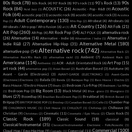
80s Rock
(78)
90s
90´s Rock
(13)
80s Rock.
(4)
90' Rock
(8)
90's rock
(11)
Rock
(84)
Acoustic
ACOUSTIC
(26)
Acoustic - Pop - R&B
(9)
Acid Jazz
(1)
Folk
(64)
acoustic pop
(11)
acoustic rock
(8)
acustic
(4)
acustic rock
(3)
Acústica
Adult Contemporary
(130)
Afrobeat
(4)
Afrobeats
(6)
Pop
(1)
Afro Pop
(2)
Alt Country
(126)
Alt Folk
(21)
Afrobeats / Afro-pop / Afro-fusion
(6)
al
(1)
Alt Pop
(260)
Alt Rock Pop
(54)
alternativa rock
Alt Pop.
(4)
ALT-FOLK
(3)
(26)
Alternative
(14)
Alternative /
Alternative - Indie
(6)
Alternative / Indie
(1)
Alternative Metal
(180)
Indie R&B
(27)
Alternative Hip-Hop
(31)
Alternative rock
(742)
alternative pop
(54)
Alternative Rock.
(2)
Ambient
(7)
Alternative Rock90s Rock
(1)
alternative rockl
(1)
Ambient Rock
(2)
Americana
(114)
Art Pop
(15)
AOR - Adult Orientated Rock
(6)
Anthemic
(1)
art rock
(44)
Australian Based
(3)
Autotune
(4)
arternative pop
(1)
Asian Based
(2)
Avant - Garde (Electronic)
(3)
AVANT-GARDE (ELECTRONIC)
(1)
Avant-Garde
Balada
(3)
(Electronic).Electronic
(1)
Banda
(2)
Baroque Pop
(1)
Bass House / Electro
(2)
Bass House / Electro House
(7)
Bedroom / Lo-fi Pop
(9)
Beats
(2)
Bedroom / Lo-fiPop
Big Room
(13)
Bedroom Pop
(3)
Black Metal
(4)
(1)
Blue -grass
(1)
Bluegrass
(1)
Blues
(27)
BoomBap
(4)
Breakbeat
(4)
Brazilian BassDream Pop
(1)
British Based
(1)
Britpop
(9)
Chamber Pop
BRITPOP INDIE POP
(1)
Brostep
(1)
Canadian Based
(1)
Cello
(1)
(8)
Chillwave
(4)
CHILDREN'S MUSIC
(1)
Chill House
(1)
CHILLOUT
(1)
Chillstep
(2)
Christian
(9)
Cinematic
(11)
Clasic Rock
(5)
Christmas
(2)
Cinematic / Epic Music
(2)
Classic Rock
(189)
Classic Sound
(18)
classical
(8)
Classical/Instrumental
(35)
Classical/Instrumental - Electronic - Folk/Acoustic
(1)
Commercial
(100)
Cloud Hop / Emo Hip-Hop
(9)
Comercial
(11)
Comedy
(1)