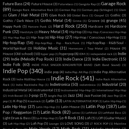
Garage Rock
Future Bass
(24)
Future House
(3)
Futurebass
(1)
Gangsta Rap
(2)
(89)
Garage Rock. Alternative Rock
(2)
German Pop
(1)
German pop (Schlager)
(1)
Glam
Glam / Hair Metal
(19)
Glam Rock
(6)
Gothic
(3)
(1)
Global Bass
(1)
Gospel
(2)
Gothic Metal
(14)
grunge
(45)
Gothic / Dark Wave
(7)
Groove
(6)
Grime
(1)
Hard Rock
(250)
Hardcore
Happy Punk
(5)
Hardcore
(4)
Harcore Punk
(2)
Punk
(32)
Heavy Metal
(14)
Hip Hop
(3)
Hardstyle
(2)
Hip Hop /Conscious Hip-Hop
Hip-Hop
(27)
Hip- hop
(6)
Hip-Hop / Conscious Hip-Hop
(11)
(2)
Hip Hop Rap
(2)
Hip-hop/Rap
(56)
Hip-hop/Rap - R&B/Soul -
Hip-hop/Rap - Pop - Rock/Punk
(1)
Holiday Music
(31)
World/Spiritual
(3)
House
(9)
Horrorcore / Trap Metal
(2)
Indie
House (Old-school)
(10)
hyperpop
(8)
hyper pop
(1)
IDM
(1)
independet rock
(2)
(29)
Indie (Melodic Pop Rock)
(23)
Indie Dance
(23)
Indie Electronic
(15)
Indie Folk
(60)
INDIE FOLK SINGER-SONGWRITER BAND (Soft Band Sound)
(1)
Indie Pop
(340)
indie pop.
(4)
Indie Pop. Alternative
Indie Pop. Alt Pop
(1)
Indie Rock
(541)
Rock
(3)
Indie R&BSlap House
(1)
Indie Rock Alternative
Indietronica
(50)
Industrial
(20)
Rock
(1)
Indie RockIndie Pop
(1)
indietrónica
(1)
Industrial Metal
(4)
instrumental
(11)
Instrumental Hip-Hop
(2)
International Hip-Hop
J-pop
(17)
Jazz
(36)
Jazz Fusion
(6)
(2)
Irish Based
(1)
Jangle Pop
(2)
Jazz Pop
(2)
K
Latin
(13)
K-Pop
(5)
pop
(1)
Krautrock
(2)
LATIN ALTERNATIVE POP
(1)
Latin Hip Hop
(1)
Latin Pop
(187)
Latin Hip-Hop
(37)
Latin
Latin House
(5)
Latín Hip-Hop
(1)
Latin Rock
(82)
Pop / Reggaeton
(17)
Latino
(1)
Leftfield
(2)
Leftfield Bass
(2)
Lo-fi Rock
(16)
Light Drum & Bass
(3)
Lofi
(5)
LOFI (Guitar Music)
Lo-fi Hip-Hop
(1)
(3)
Lofi Pop
(5)
LOVE SONG
(3)
Lofi Hip-Hop
(2)
Lounge
(2)
LT ROCK POP
(1)
Mainline
Male Vocals
(12)
Math Rock
(21)
Melodic Hardcore
(7)