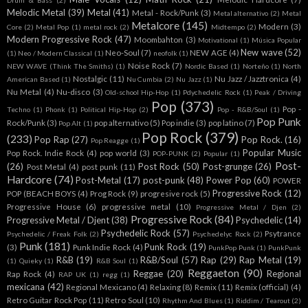
Drum & Bass
(2)
Melodic Metal
(39)
Metal
(41)
Metal - Rock/Punk
(3)
Metal alternativo
(2)
Metal
Metalcore
(145)
Modern
(3)
Core
(2)
Metal Pop
(1)
metal rock
(2)
Midtempo
(2)
Modern Progressive Rock
(47)
Moombahton
(3)
Motivational
(1)
Música Popular
New wave
(52)
Neo-Soul
(7)
NEW AGE
(4)
(1)
Neo / Modern Classical
(1)
neofolk
(1)
Noise Rock
(7)
NEW WAVE (Think The Smiths)
(1)
Nordic Based
(1)
Norteño
(1)
North
Nostalgic
(11)
Nu Jazz / Jazztronica
(4)
American Based
(1)
Nu Cumbia
(2)
Nu Jazz
(1)
Nu Metal
(4)
Nu-disco
(3)
Old-school Hip-Hop
(1)
Pdychedelic Rock
(1)
Peak / Driving
Pop
(373)
Pop -
Techno
(1)
Phonk
(1)
Political Hip-Hop
(2)
Pop - R&B/Soul
(1)
Pop Punk
Rock/Punk
(3)
pop alternativo
(5)
Pop indie
(3)
pop latino
(7)
Pop Alt
(1)
Pop Rock
(379)
(233)
Pop Rap
(27)
Pop Rock.
(16)
Pop Reagge
(1)
Popular Music
Pop Rock. Indie Rock
(4)
pop world
(3)
POP-PUNK
(2)
Popular
(1)
Post-
(26)
Post Rock
(50)
Post-grunge
(26)
Post Metal
(4)
post punk
(11)
Hardcore
(74)
Post-Metal
(17)
post-punk
(48)
Power Pop
(60)
POWER
Progressive Rock
(12)
POP (BEACH BOYS
(4)
Prog Rock
(9)
progresive rock
(5)
Progressive House
(6)
progressive metal
(10)
Progressive Metal / Djen
(2)
Progressive Rock
(84)
Progressive Metal / Djent
(38)
Psychedelic
(14)
Psychedelic Rock
(57)
Psytrance
Psychedelic / Freak Folk
(2)
Psychedelyc Rock
(2)
Punk
(181)
Punk Rock
(19)
(3)
Punk Indie Rock
(4)
PunkPop Punk
(1)
PunkPunk
R&B
(19)
R&B/Soul
(57)
Rap
(29)
Rap Metal
(19)
(1)
Quieky
(1)
R&B Soul
(1)
Reggaeton
(90)
Reggae
(20)
Regional
Rap Rock
(4)
RAP UK
(1)
regg
(1)
mexicana
(42)
Regional Mexicano
(4)
Relaxing
(8)
Remix
(11)
Remix (official)
(4)
Retro Guitar Rock Pop
(11)
Retro Soul
(10)
Rhythm And Blues
(1)
Riddim / Tearout
(2)