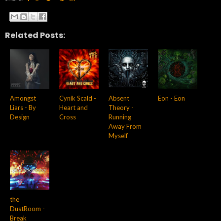
Related Posts:
Amongst
Cynik Scald -
Absent
Eon - Eon
Liars - By
Heart and
Theory -
Design
Cross
Running
Away From
Myself
the
DustRoom -
Break