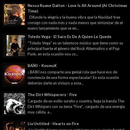
Nessa Ruane Dalton - Love Is All Around (At Christmas
Time)
Difunde la alegría y la buena vibra que la Navidad trae
consigo con nada más y nada menos que sintonizar de el
nuevo lanzamiento que se en...
Toledo Vega - El Saco Es De A Quien Le Quede
“Toledo Vega” es un talentoso músico que tiene como su
principal fuerte el género del Rock Alternativo y el Pop
Punk, en esta ocasión nos co...
BAÏKI – KosmoX
¡ BAÏKI nos comparte una genial rola que hace eco de
conciencia de una forma espectacular! En esta ocasión
deberías darle un vistazo a esta...
The Dirt Whisperers - Five
Cargado de un estilo sureño y country, llega la banda The
Dirt Whispers con su tema "Five" , cargado de una energía
muy cálida, a...
Lia Untitled - Hearts on Fire
¡Lia Untitled logra crear un ambiente que se siente fuerte!