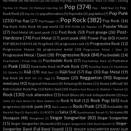
Nu Metal
(4)
Nu-disco
(3)
Old-school Hip-Hop
(1)
Pdychedelic Rock
(1)
Peak / Driving
Pop
(374)
Pop -
Techno
(1)
Phonk
(1)
Political Hip-Hop
(2)
Pop - R&B/Soul
(1)
Pop Punk
Rock/Punk
(3)
pop alternativo
(5)
Pop indie
(3)
pop latino
(7)
Pop Alt
(1)
Pop Rock
(382)
(233)
Pop Rap
(27)
Pop Rock.
(16)
Pop Reagge
(1)
Popular Music
Pop Rock. Indie Rock
(4)
pop world
(3)
POP-PUNK
(2)
Popular
(1)
Post-
(27)
Post Rock
(50)
Post-grunge
(26)
Post Metal
(4)
post punk
(11)
Hardcore
(74)
Post-Metal
(17)
post-punk
(48)
Power Pop
(60)
POWER
Progressive Rock
(12)
POP (BEACH BOYS
(4)
Prog Rock
(9)
progresive rock
(5)
Progressive House
(6)
progressive metal
(10)
Progressive Metal / Djen
(2)
Progressive Rock
(84)
Progressive Metal / Djent
(38)
Psychedelic
(14)
Psychedelic Rock
(57)
Psytrance
Psychedelic / Freak Folk
(2)
Psychedelyc Rock
(2)
Punk
(182)
Punk Rock
(19)
(3)
Punk Indie Rock
(4)
PunkPop Punk
(1)
PunkPunk
R&B
(19)
R&B/Soul
(57)
Rap
(30)
Rap Metal
(19)
(1)
Quieky
(1)
R&B Soul
(1)
Reggaeton
(90)
Reggae
(20)
Regional
Rap Rock
(4)
RAP UK
(1)
regg
(1)
mexicana
(42)
Regional Mexicano
(4)
Relaxing
(8)
Remix
(11)
Remix (official)
(4)
Retro Guitar Rock Pop
(11)
Retro Soul
(10)
Rhythm And Blues
(1)
Riddim / Tearout
(2)
Rock
(130)
rock alternativo
(15)
Rock Blues
(4)
rock independiente
(3)
Rock
Rock Pop
(65)
Rock N Roll
(12)
Rock
indie
(1)
rock latino
(1)
Rock modern
(1)
Rock/Punk
(253)
rock punk
(40)
progresivo
(6)
Rockabilly
(8)
Rock suave
(1)
Salsa
(14)
Screamo
(8)
RockAlt Pop
(1)
Rocks 80s
(1)
ROOTS
(1)
Scandinavian Based
(1)
Singer Songwriter
(83)
Shoegaze
(48)
Singer-Songwriter
Shoeghaze
(2)
(15)
Singer-
Singer-Songwriter (Acoustic)
(4)
Singer-Songwriter (Soft Band Sound)
(1)
Songwriter Band (Full Band Sound)
(15)
SINGER-SONGWRITER BAND (Soft