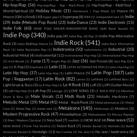
Hip-hop/Rap
(56)
Hip-hop/Rap - R&B/Soul -
Hip-hop/Rap - Pop - Rock/Punk
(1)
Holiday Music
(31)
World/Spiritual
(3)
House
(9)
Horrorcore / Trap Metal
(2)
Indie
House (Old-school)
(10)
hyperpop
(8)
hyper pop
(1)
IDM
(1)
independet rock
(2)
(29)
Indie (Melodic Pop Rock)
(23)
Indie Dance
(23)
Indie Electronic
(15)
Indie Folk
(60)
INDIE FOLK SINGER-SONGWRITER BAND (Soft Band Sound)
(1)
Indie Pop
(340)
indie pop.
(4)
Indie Pop. Alternative
Indie Pop. Alt Pop
(1)
Indie Rock
(541)
Rock
(3)
Indie R&BSlap House
(1)
Indie Rock Alternative
Indietronica
(50)
Industrial
(20)
Rock
(1)
Indie RockIndie Pop
(1)
indietrónica
(1)
Industrial Metal
(4)
instrumental
(11)
Instrumental Hip-Hop
(2)
International Hip-Hop
J-pop
(17)
Jazz
(36)
Jazz Fusion
(6)
(2)
Irish Based
(1)
Jangle Pop
(2)
Jazz Pop
(2)
K
Latin
(13)
K-Pop
(5)
pop
(1)
Krautrock
(2)
LATIN ALTERNATIVE POP
(1)
Latin Hip Hop
(1)
Latin Pop
(187)
Latin Hip-Hop
(37)
Latin
Latin House
(5)
Latín Hip-Hop
(1)
Latin Rock
(82)
Pop / Reggaeton
(17)
Latino
(1)
Leftfield
(2)
Leftfield Bass
(2)
Lo-fi Rock
(16)
Light Drum & Bass
(3)
Lofi
(5)
LOFI (Guitar Music)
Lo-fi Hip-Hop
(1)
(3)
Lofi Pop
(5)
LOVE SONG
(3)
Lofi Hip-Hop
(2)
Lounge
(2)
LT ROCK POP
(1)
Mainline
Male Vocals
(12)
Math Rock
(21)
Melodic Hardcore
(7)
Drum & Bass
(2)
Melodic Metal
(39)
Metal
(41)
Metal - Rock/Punk
(3)
Metal alternativo
(2)
Metal
Metalcore
(145)
Modern
(3)
Core
(2)
Metal Pop
(1)
metal rock
(2)
Midtempo
(2)
Modern Progressive Rock
(47)
Moombahton
(3)
Motivational
(1)
Música Popular
New wave
(52)
Neo-Soul
(7)
NEW AGE
(4)
(1)
Neo / Modern Classical
(1)
neofolk
(1)
Noise Rock
(7)
NEW WAVE (Think The Smiths)
(1)
Nordic Based
(1)
Norteño
(1)
North
Nostalgic
(11)
Nu Jazz / Jazztronica
(4)
American Based
(1)
Nu Cumbia
(2)
Nu Jazz
(1)