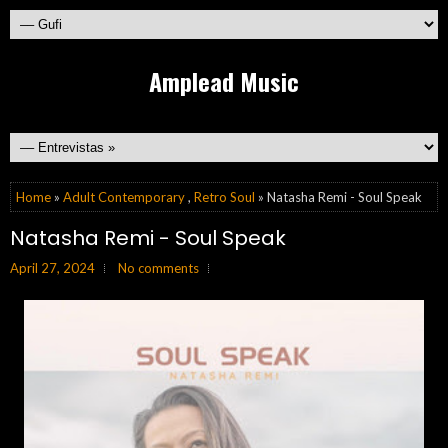
Amplead Music
Home
»
Adult Contemporary
,
Retro Soul
» Natasha Remi - Soul Speak
Natasha Remi - Soul Speak
April 27, 2024
No comments