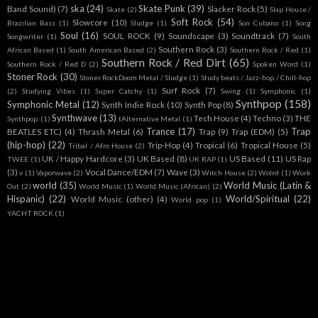
ska
(24)
Skate Punk
(39)
Band Sound)
(7)
Slacker Rock
(5)
Skate
(2)
Slap House /
Soft Rock
(54)
Slowcore
(10)
Brazilian Bass
(1)
Sludge
(1)
Son Cubano
(1)
Song
Soul
(16)
SOUL ROCK
(9)
Soundscape
(3)
Soundtrack
(7)
Songwriter
(1)
South
Southern Rock
(3)
African Based
(1)
South American Based
(2)
Southern Rock / Red
(1)
Southern Rock / Red Dirt
(65)
Southern Rock / Red D
(2)
Spoken Word
(1)
Stoner Rock
(30)
Stoner RockDoom Metal / Sludge
(1)
Study beats / Jazz-hop / Chill-hop
Surf Rock
(7)
(2)
Studying Vibes
(1)
Super Catchy
(1)
Swing
(1)
Symphonic
(1)
Synthpop
(158)
Symphonic Metal
(12)
Synth Indie Rock
(10)
Synth Pop
(8)
Synthwave
(13)
Tech House
(4)
Techno
(3)
THE
Synthpop.
(1)
tAlternative Metal
(1)
Trance
(17)
Trap
BEATLES ETC)
(4)
Thrash Metal
(6)
Trap
(9)
Trap (EDM)
(5)
(hip-hop)
(22)
Trip-Hop
(4)
Tropical
(6)
Tropical House
(5)
Tribal / Afro House
(2)
UK / Happy Hardcore
(3)
UK Based
(8)
US Based
(11)
US Rap
TWEE
(1)
UK RAP
(1)
(3)
Vocal Dance/EDM
(7)
Wave
(3)
v
(1)
Vaporwave
(2)
Witch House
(2)
Wolrd
(1)
Work
world
(35)
World Music (Latin &
Out
(2)
World Music
(1)
World Music (African)
(2)
Hispanic)
(22)
World/Spiritual
(22)
World Music (other)
(4)
World pop
(1)
YACHT ROCK
(1)