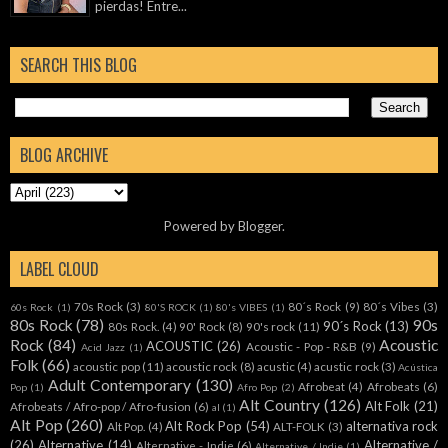
pierdas! Entre...
SEARCH THIS BLOG
BLOG ARCHIVE
Powered by
Blogger
.
LABEL CLOUD
70s Rock
(3)
80´s Rock
(9)
80´s Vibes
(3)
60s Rock
(1)
80'S ROCK
(1)
80's VIBES
(1)
80s Rock
(78)
90s
90´s Rock
(13)
80s Rock.
(4)
90' Rock
(8)
90's rock
(11)
Rock
(84)
Acoustic
ACOUSTIC
(26)
Acoustic - Pop - R&B
(9)
Acid Jazz
(1)
Folk
(66)
acoustic pop
(11)
acoustic rock
(8)
acustic
(4)
acustic rock
(3)
Acústica
Adult Contemporary
(130)
Afrobeat
(4)
Afrobeats
(6)
Pop
(1)
Afro Pop
(2)
Alt Country
(126)
Alt Folk
(21)
Afrobeats / Afro-pop / Afro-fusion
(6)
al
(1)
Alt Pop
(260)
Alt Rock Pop
(54)
alternativa rock
Alt Pop.
(4)
ALT-FOLK
(3)
(26)
Alternative
(14)
Alternative /
Alternative - Indie
(6)
Alternative / Indie
(1)