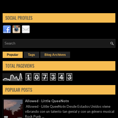
SOCIAL PROFILES
Popular
Tags
Blog Archives
TOTAL PAGEVIEWS
1
0
7
3
4
3
POPULAR POSTS
Allowed - Little QueeNotn
Allowed - Little QueeNotn Desde Estados Unidos viene
vibrando con un talento tan genial y con un género musical
Rock Punk ...