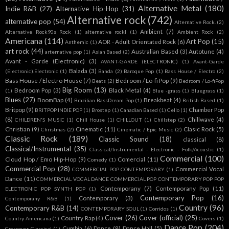
Alternative Metal
(180)
Indie R&B
(27)
Alternative Hip-Hop
(31)
Alternative rock
(742)
alternative pop
(54)
Alternative Rock.
(2)
Ambient
(7)
Alternative Rock90s Rock
(1)
alternative rockl
(1)
Ambient Rock
(2)
Americana
(114)
Art Pop
(15)
AOR - Adult Orientated Rock
(6)
Anthemic
(1)
art rock
(44)
Australian Based
(3)
Autotune
(4)
arternative pop
(1)
Asian Based
(2)
Avant - Garde (Electronic)
(3)
AVANT-GARDE (ELECTRONIC)
(1)
Avant-Garde
Balada
(3)
(Electronic).Electronic
(1)
Banda
(2)
Baroque Pop
(1)
Bass House / Electro
(2)
Bass House / Electro House
(7)
Bedroom / Lo-fi Pop
(9)
Beats
(2)
Bedroom / Lo-fiPop
Big Room
(13)
Bedroom Pop
(3)
Black Metal
(4)
(1)
Blue -grass
(1)
Bluegrass
(1)
Blues
(27)
BoomBap
(4)
Breakbeat
(4)
Brazilian BassDream Pop
(1)
British Based
(1)
Britpop
(9)
Chamber Pop
BRITPOP INDIE POP
(1)
Brostep
(1)
Canadian Based
(1)
Cello
(1)
(8)
Chillwave
(4)
CHILDREN'S MUSIC
(1)
Chill House
(1)
CHILLOUT
(1)
Chillstep
(2)
Christian
(9)
Cinematic
(11)
Clasic Rock
(5)
Christmas
(2)
Cinematic / Epic Music
(2)
Classic Rock
(189)
Classic Sound
(18)
classical
(8)
Classical/Instrumental
(35)
Classical/Instrumental - Electronic - Folk/Acoustic
(1)
Commercial
(100)
Cloud Hop / Emo Hip-Hop
(9)
Comercial
(11)
Comedy
(1)
Commercial Pop
(28)
Commercial Vocal
COMMERCIAL POP CONTEMPORARY
(1)
Dance
(11)
COMMERCIAL VOCAL DANCE COMMERCIAL POP CONTEMPORARY POP POP
Contemporany
(7)
Contemporany Pop
(11)
ELECTRONIC POP SYNTH POP
(1)
Contemporary Pop
(16)
Contemporary
(3)
Contemporany R&B
(1)
Country
(96)
Contemporary R&B
(14)
CONTEMPORARY SOUL
(1)
Corridos
(1)
Cover
(26)
Cover (official)
(25)
Country Rap
(4)
Country Americana
(1)
Covers
(1)
Dance Pop
(204)
Cumbia
(6)
Dance
(8)
Dance Hall
(5)
Crossover Classical
(1)