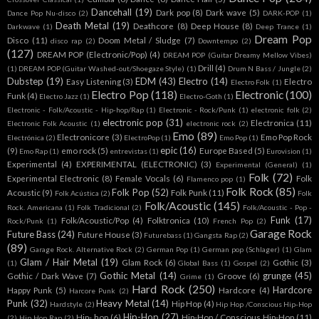
Dancehall
(19)
Dark pop
(8)
Dark wave
(5)
Dance Pop Nu-disco
(2)
DARK-POP
(1)
Death Metal
(19)
Deathcore
(8)
Deep House
(8)
Darkwave
(1)
Deep Trance
(1)
Dream Pop
Disco
(11)
Doom Metal / Sludge
(7)
disco rap
(2)
Downtempo
(2)
(127)
DREAM POP (Electronic/Pop)
(4)
DREAM POP (Guitar Dreamy Mellow Vibes)
Drill
(4)
(1)
DREAM POP (Guitar Washed-out/Shoegaze Style)
(1)
Drum N Bass / Jungle
(2)
Dubstep
(19)
EDM
(43)
Electro
(14)
Easy Listening
(3)
Electro
Electro Folk
(1)
Electro Pop
(118)
Electronic
(100)
Funk
(4)
Electro Jazz
(1)
Electro-Goth
(1)
Electronic - Folk/Acoustic - Hip-hop/Rap
(1)
Electronic - Rock/Punk
(1)
electronic folk
(2)
electronic pop
(31)
Electronica
(11)
Electronic Folk Acoustic
(1)
electronic rock
(2)
Emo
(89)
Electronicore
(3)
Emo Pop Rock
Electrónica
(2)
ElectroPop
(1)
Emo Pop
(1)
epic
(16)
(9)
emo rock
(5)
Europe Based
(5)
Emo Rap
(1)
entrevistas
(1)
Eurovision
(1)
Experimental
(4)
EXPERIMENTAL (ELECTRONIC)
(3)
Experimental (General)
(1)
Folk
(72)
Experimental Electronic
(8)
Female Vocals
(6)
Folk
Flamenco pop
(1)
Folk Rock
(85)
Folk Pop
(52)
Acoustic
(9)
Folk Punk
(11)
Folk Acústica
(2)
Folk
Folk/Acoustic
(145)
Rock. Americana
(1)
Folk Tradicional
(2)
Folk/Acoustic - Pop -
Funk
(17)
Folk/Acoustic/Pop
(4)
Folktronica
(10)
Rock/Punk
(1)
French Pop
(2)
Garage Rock
Future Bass
(24)
Future House
(3)
Futurebass
(1)
Gangsta Rap
(2)
(89)
Garage Rock. Alternative Rock
(2)
German Pop
(1)
German pop (Schlager)
(1)
Glam
Glam / Hair Metal
(19)
Glam Rock
(6)
Gothic
(3)
(1)
Global Bass
(1)
Gospel
(2)
Gothic Metal
(14)
grunge
(45)
Gothic / Dark Wave
(7)
Groove
(6)
Grime
(1)
Hard Rock
(250)
Hardcore
Happy Punk
(5)
Hardcore
(4)
Harcore Punk
(2)
Punk
(32)
Heavy Metal
(14)
Hip Hop
(4)
Hardstyle
(2)
Hip Hop /Conscious Hip-Hop
Hip-Hop
(27)
Hip- hop
(6)
Hip-Hop / Conscious Hip-Hop
(11)
(2)
Hip Hop Rap
(2)