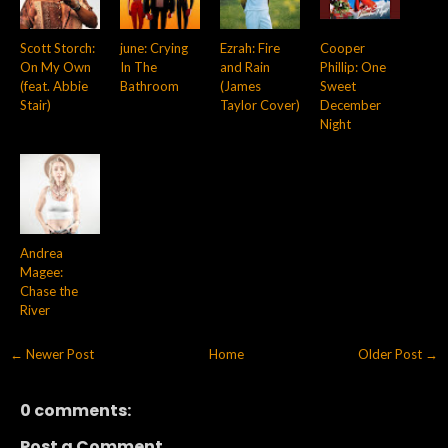
Scott Storch:
june: Crying
Ezrah: Fire
Cooper
On My Own
In The
and Rain
Phillip: One
(feat. Abbie
Bathroom
(James
Sweet
Stair)
Taylor Cover)
December
Night
Andrea
Magee:
Chase the
River
← Newer Post
Home
Older Post →
0 comments:
Post a Comment