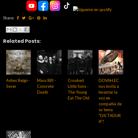
Share:
Related Posts:
Ashes Reign -
Mass Rift -
Crooked
DOVAH.EC
Sever
Concrete
Little Sons -
nos invita a
Death
The Young
levantar la
Eat The Old
voz en
compañía de
su tema
"DICTADUR
A"!