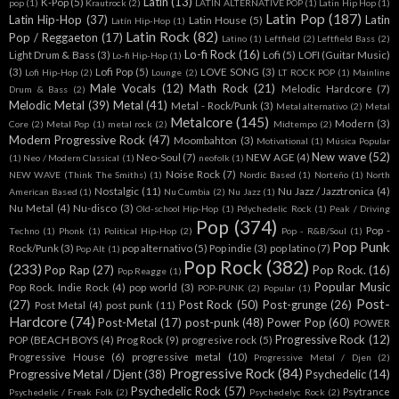
Latin
(13)
K-Pop
(5)
pop
(1)
Krautrock
(2)
LATIN ALTERNATIVE POP
(1)
Latin Hip Hop
(1)
Latin Pop
(187)
Latin Hip-Hop
(37)
Latin
Latin House
(5)
Latín Hip-Hop
(1)
Latin Rock
(82)
Pop / Reggaeton
(17)
Latino
(1)
Leftfield
(2)
Leftfield Bass
(2)
Lo-fi Rock
(16)
Light Drum & Bass
(3)
Lofi
(5)
LOFI (Guitar Music)
Lo-fi Hip-Hop
(1)
(3)
Lofi Pop
(5)
LOVE SONG
(3)
Lofi Hip-Hop
(2)
Lounge
(2)
LT ROCK POP
(1)
Mainline
Male Vocals
(12)
Math Rock
(21)
Melodic Hardcore
(7)
Drum & Bass
(2)
Melodic Metal
(39)
Metal
(41)
Metal - Rock/Punk
(3)
Metal alternativo
(2)
Metal
Metalcore
(145)
Modern
(3)
Core
(2)
Metal Pop
(1)
metal rock
(2)
Midtempo
(2)
Modern Progressive Rock
(47)
Moombahton
(3)
Motivational
(1)
Música Popular
New wave
(52)
Neo-Soul
(7)
NEW AGE
(4)
(1)
Neo / Modern Classical
(1)
neofolk
(1)
Noise Rock
(7)
NEW WAVE (Think The Smiths)
(1)
Nordic Based
(1)
Norteño
(1)
North
Nostalgic
(11)
Nu Jazz / Jazztronica
(4)
American Based
(1)
Nu Cumbia
(2)
Nu Jazz
(1)
Nu Metal
(4)
Nu-disco
(3)
Old-school Hip-Hop
(1)
Pdychedelic Rock
(1)
Peak / Driving
Pop
(374)
Pop -
Techno
(1)
Phonk
(1)
Political Hip-Hop
(2)
Pop - R&B/Soul
(1)
Pop Punk
Rock/Punk
(3)
pop alternativo
(5)
Pop indie
(3)
pop latino
(7)
Pop Alt
(1)
Pop Rock
(382)
(233)
Pop Rap
(27)
Pop Rock.
(16)
Pop Reagge
(1)
Popular Music
Pop Rock. Indie Rock
(4)
pop world
(3)
POP-PUNK
(2)
Popular
(1)
Post-
(27)
Post Rock
(50)
Post-grunge
(26)
Post Metal
(4)
post punk
(11)
Hardcore
(74)
Post-Metal
(17)
post-punk
(48)
Power Pop
(60)
POWER
Progressive Rock
(12)
POP (BEACH BOYS
(4)
Prog Rock
(9)
progresive rock
(5)
Progressive House
(6)
progressive metal
(10)
Progressive Metal / Djen
(2)
Progressive Rock
(84)
Progressive Metal / Djent
(38)
Psychedelic
(14)
Psychedelic Rock
(57)
Psytrance
Psychedelic / Freak Folk
(2)
Psychedelyc Rock
(2)