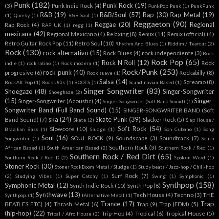
Punk
(182)
Punk Rock
(19)
(3)
Punk Indie Rock
(4)
PunkPop Punk
(1)
PunkPunk
R&B
(19)
R&B/Soul
(57)
Rap
(30)
Rap Metal
(19)
(1)
Quieky
(1)
R&B Soul
(1)
Reggaeton
(90)
Reggae
(20)
Regional
Rap Rock
(4)
RAP UK
(1)
regg
(1)
mexicana
(42)
Regional Mexicano
(4)
Relaxing
(8)
Remix
(11)
Remix (official)
(4)
Retro Guitar Rock Pop
(11)
Retro Soul
(10)
Rhythm And Blues
(1)
Riddim / Tearout
(2)
Rock
(130)
rock alternativo
(15)
Rock Blues
(4)
rock independiente
(3)
Rock
Rock Pop
(65)
Rock N Roll
(12)
Rock
indie
(1)
rock latino
(1)
Rock modern
(1)
Rock/Punk
(253)
rock punk
(40)
progresivo
(6)
Rockabilly
(8)
Rock suave
(1)
Salsa
(14)
Screamo
(8)
RockAlt Pop
(1)
Rocks 80s
(1)
ROOTS
(1)
Scandinavian Based
(1)
Singer Songwriter
(83)
Shoegaze
(48)
Singer-Songwriter
Shoeghaze
(2)
(15)
Singer-
Singer-Songwriter (Acoustic)
(4)
Singer-Songwriter (Soft Band Sound)
(1)
Songwriter Band (Full Band Sound)
(15)
SINGER-SONGWRITER BAND (Soft
ska
(24)
Skate Punk
(39)
Band Sound)
(7)
Slacker Rock
(5)
Skate
(2)
Slap House /
Soft Rock
(54)
Slowcore
(10)
Brazilian Bass
(1)
Sludge
(1)
Son Cubano
(1)
Song
Soul
(16)
SOUL ROCK
(9)
Soundscape
(3)
Soundtrack
(7)
Songwriter
(1)
South
Southern Rock
(3)
African Based
(1)
South American Based
(2)
Southern Rock / Red
(1)
Southern Rock / Red Dirt
(65)
Southern Rock / Red D
(2)
Spoken Word
(1)
Stoner Rock
(30)
Stoner RockDoom Metal / Sludge
(1)
Study beats / Jazz-hop / Chill-hop
Surf Rock
(7)
(2)
Studying Vibes
(1)
Super Catchy
(1)
Swing
(1)
Symphonic
(1)
Synthpop
(158)
Symphonic Metal
(12)
Synth Indie Rock
(10)
Synth Pop
(8)
Synthwave
(13)
Tech House
(4)
Techno
(3)
THE
Synthpop.
(1)
tAlternative Metal
(1)
Trance
(17)
Trap
BEATLES ETC)
(4)
Thrash Metal
(6)
Trap
(9)
Trap (EDM)
(5)
(hip-hop)
(22)
Trip-Hop
(4)
Tropical
(6)
Tropical House
(5)
Tribal / Afro House
(2)