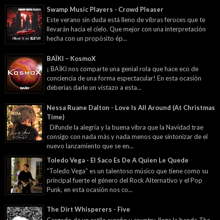
Swamp Music Players - Crowd Pleaser
Este verano sin duda está lleno de vibras feroces que te
llevarán hacia el cielo. Que mejor con una interpretación
hecha con un propósito ép...
BAÏKI – KosmoX
¡ BAÏKI nos comparte una genial rola que hace eco de
conciencia de una forma espectacular! En esta ocasión
deberías darle un vistazo a esta...
Nessa Ruane Dalton - Love Is All Around (At Christmas
Time)
Difunde la alegría y la buena vibra que la Navidad trae
consigo con nada más y nada menos que sintonizar de el
nuevo lanzamiento que se en...
Toledo Vega - El Saco Es De A Quien Le Quede
“Toledo Vega” es un talentoso músico que tiene como su
principal fuerte el género del Rock Alternativo y el Pop
Punk, en esta ocasión nos co...
The Dirt Whisperers - Five
Cargado de un estilo sureño y country, llega la banda The