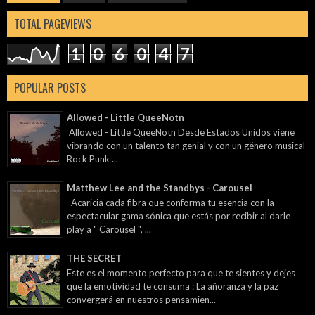
TOTAL PAGEVIEWS
1
0
6
0
4
7
POPULAR POSTS
Allowed - Little QueeNotn
Allowed - Little QueeNotn Desde Estados Unidos viene
vibrando con un talento tan genial y con un género musical
Rock Punk ...
Matthew Lee and the Standbys - Carousel
Acaricia cada fibra que conforma tu esencia con la
espectacular gama sónica que estás por recibir al darle
play a " Carousel ", ...
THE SECRET
Este es el momento perfecto para que te sientes y dejes
que la emotividad te consuma : La añoranza y la paz
convergerá en nuestros pensamien...