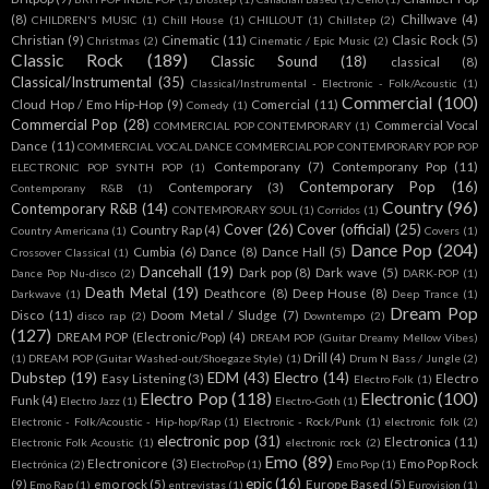
(8)
Chillwave
(4)
CHILDREN'S MUSIC
(1)
Chill House
(1)
CHILLOUT
(1)
Chillstep
(2)
Christian
(9)
Cinematic
(11)
Clasic Rock
(5)
Christmas
(2)
Cinematic / Epic Music
(2)
Classic Rock
(189)
Classic Sound
(18)
classical
(8)
Classical/Instrumental
(35)
Classical/Instrumental - Electronic - Folk/Acoustic
(1)
Commercial
(100)
Cloud Hop / Emo Hip-Hop
(9)
Comercial
(11)
Comedy
(1)
Commercial Pop
(28)
Commercial Vocal
COMMERCIAL POP CONTEMPORARY
(1)
Dance
(11)
COMMERCIAL VOCAL DANCE COMMERCIAL POP CONTEMPORARY POP POP
Contemporany
(7)
Contemporany Pop
(11)
ELECTRONIC POP SYNTH POP
(1)
Contemporary Pop
(16)
Contemporary
(3)
Contemporany R&B
(1)
Country
(96)
Contemporary R&B
(14)
CONTEMPORARY SOUL
(1)
Corridos
(1)
Cover
(26)
Cover (official)
(25)
Country Rap
(4)
Country Americana
(1)
Covers
(1)
Dance Pop
(204)
Cumbia
(6)
Dance
(8)
Dance Hall
(5)
Crossover Classical
(1)
Dancehall
(19)
Dark pop
(8)
Dark wave
(5)
Dance Pop Nu-disco
(2)
DARK-POP
(1)
Death Metal
(19)
Deathcore
(8)
Deep House
(8)
Darkwave
(1)
Deep Trance
(1)
Dream Pop
Disco
(11)
Doom Metal / Sludge
(7)
disco rap
(2)
Downtempo
(2)
(127)
DREAM POP (Electronic/Pop)
(4)
DREAM POP (Guitar Dreamy Mellow Vibes)
Drill
(4)
(1)
DREAM POP (Guitar Washed-out/Shoegaze Style)
(1)
Drum N Bass / Jungle
(2)
Dubstep
(19)
EDM
(43)
Electro
(14)
Easy Listening
(3)
Electro
Electro Folk
(1)
Electro Pop
(118)
Electronic
(100)
Funk
(4)
Electro Jazz
(1)
Electro-Goth
(1)
Electronic - Folk/Acoustic - Hip-hop/Rap
(1)
Electronic - Rock/Punk
(1)
electronic folk
(2)
electronic pop
(31)
Electronica
(11)
Electronic Folk Acoustic
(1)
electronic rock
(2)
Emo
(89)
Electronicore
(3)
Emo Pop Rock
Electrónica
(2)
ElectroPop
(1)
Emo Pop
(1)
epic
(16)
(9)
emo rock
(5)
Europe Based
(5)
Emo Rap
(1)
entrevistas
(1)
Eurovision
(1)