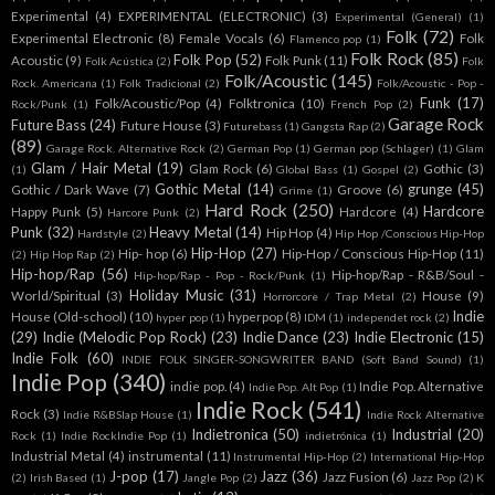
Experimental
(4)
EXPERIMENTAL (ELECTRONIC)
(3)
Experimental (General)
(1)
Folk
(72)
Experimental Electronic
(8)
Female Vocals
(6)
Folk
Flamenco pop
(1)
Folk Rock
(85)
Folk Pop
(52)
Acoustic
(9)
Folk Punk
(11)
Folk Acústica
(2)
Folk
Folk/Acoustic
(145)
Rock. Americana
(1)
Folk Tradicional
(2)
Folk/Acoustic - Pop -
Funk
(17)
Folk/Acoustic/Pop
(4)
Folktronica
(10)
Rock/Punk
(1)
French Pop
(2)
Garage Rock
Future Bass
(24)
Future House
(3)
Futurebass
(1)
Gangsta Rap
(2)
(89)
Garage Rock. Alternative Rock
(2)
German Pop
(1)
German pop (Schlager)
(1)
Glam
Glam / Hair Metal
(19)
Glam Rock
(6)
Gothic
(3)
(1)
Global Bass
(1)
Gospel
(2)
Gothic Metal
(14)
grunge
(45)
Gothic / Dark Wave
(7)
Groove
(6)
Grime
(1)
Hard Rock
(250)
Hardcore
Happy Punk
(5)
Hardcore
(4)
Harcore Punk
(2)
Punk
(32)
Heavy Metal
(14)
Hip Hop
(4)
Hardstyle
(2)
Hip Hop /Conscious Hip-Hop
Hip-Hop
(27)
Hip- hop
(6)
Hip-Hop / Conscious Hip-Hop
(11)
(2)
Hip Hop Rap
(2)
Hip-hop/Rap
(56)
Hip-hop/Rap - R&B/Soul -
Hip-hop/Rap - Pop - Rock/Punk
(1)
Holiday Music
(31)
World/Spiritual
(3)
House
(9)
Horrorcore / Trap Metal
(2)
Indie
House (Old-school)
(10)
hyperpop
(8)
hyper pop
(1)
IDM
(1)
independet rock
(2)
(29)
Indie (Melodic Pop Rock)
(23)
Indie Dance
(23)
Indie Electronic
(15)
Indie Folk
(60)
INDIE FOLK SINGER-SONGWRITER BAND (Soft Band Sound)
(1)
Indie Pop
(340)
indie pop.
(4)
Indie Pop. Alternative
Indie Pop. Alt Pop
(1)
Indie Rock
(541)
Rock
(3)
Indie R&BSlap House
(1)
Indie Rock Alternative
Indietronica
(50)
Industrial
(20)
Rock
(1)
Indie RockIndie Pop
(1)
indietrónica
(1)
Industrial Metal
(4)
instrumental
(11)
Instrumental Hip-Hop
(2)
International Hip-Hop
J-pop
(17)
Jazz
(36)
Jazz Fusion
(6)
(2)
Irish Based
(1)
Jangle Pop
(2)
Jazz Pop
(2)
K