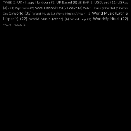
UK / Happy Hardcore
(3)
UK Based
(8)
US Based
(11)
US Rap
TWEE
(1)
UK RAP
(1)
(3)
Vocal Dance/EDM
(7)
Wave
(3)
v
(1)
Vaporwave
(2)
Witch House
(2)
Wolrd
(1)
Work
world
(35)
World Music (Latin &
Out
(2)
World Music
(1)
World Music (African)
(2)
Hispanic)
(22)
World/Spiritual
(22)
World Music (other)
(4)
World pop
(1)
YACHT ROCK
(1)