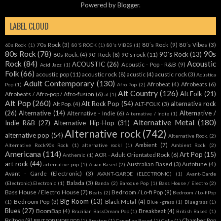
Powered by
Blogger
.
LABEL CLOUD
70s Rock
(3)
80´s Rock
(9)
80´s Vibes
(3)
60s Rock
(1)
80'S ROCK
(1)
80's VIBES
(1)
80s Rock
(78)
90s
90´s Rock
(13)
80s Rock.
(4)
90' Rock
(8)
90's rock
(11)
Rock
(84)
Acoustic
ACOUSTIC
(26)
Acoustic - Pop - R&B
(9)
Acid Jazz
(1)
Folk
(66)
acoustic pop
(11)
acoustic rock
(8)
acustic
(4)
acustic rock
(3)
Acústica
Adult Contemporary
(130)
Afrobeat
(4)
Afrobeats
(6)
Pop
(1)
Afro Pop
(2)
Alt Country
(126)
Alt Folk
(21)
Afrobeats / Afro-pop / Afro-fusion
(6)
al
(1)
Alt Pop
(260)
Alt Rock Pop
(54)
alternativa rock
Alt Pop.
(4)
ALT-FOLK
(3)
(26)
Alternative
(14)
Alternative /
Alternative - Indie
(6)
Alternative / Indie
(1)
Alternative Metal
(180)
Indie R&B
(27)
Alternative Hip-Hop
(31)
Alternative rock
(742)
alternative pop
(54)
Alternative Rock.
(2)
Ambient
(7)
Alternative Rock90s Rock
(1)
alternative rockl
(1)
Ambient Rock
(2)
Americana
(114)
Art Pop
(15)
AOR - Adult Orientated Rock
(6)
Anthemic
(1)
art rock
(44)
Australian Based
(3)
Autotune
(4)
arternative pop
(1)
Asian Based
(2)
Avant - Garde (Electronic)
(3)
AVANT-GARDE (ELECTRONIC)
(1)
Avant-Garde
Balada
(3)
(Electronic).Electronic
(1)
Banda
(2)
Baroque Pop
(1)
Bass House / Electro
(2)
Bass House / Electro House
(7)
Bedroom / Lo-fi Pop
(9)
Beats
(2)
Bedroom / Lo-fiPop
Big Room
(13)
Bedroom Pop
(3)
Black Metal
(4)
(1)
Blue -grass
(1)
Bluegrass
(1)
Blues
(27)
BoomBap
(4)
Breakbeat
(4)
Brazilian BassDream Pop
(1)
British Based
(1)
Britpop
(9)
Chamber Pop
BRITPOP INDIE POP
(1)
Brostep
(1)
Canadian Based
(1)
Cello
(1)