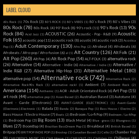
LABEL CLOUD
70s Rock
(3)
80´s Rock
(9)
80´s Vibes
(3)
60s Rock
(1)
80'S ROCK
(1)
80's VIBES
(1)
80s Rock
(78)
90s
90´s Rock
(13)
80s Rock.
(4)
90' Rock
(8)
90's rock
(11)
Rock
(84)
Acoustic
ACOUSTIC
(26)
Acoustic - Pop - R&B
(9)
Acid Jazz
(1)
Folk
(65)
acoustic pop
(11)
acoustic rock
(8)
acustic
(4)
acustic rock
(3)
Acústica
Adult Contemporary
(130)
Afrobeat
(4)
Afrobeats
(6)
Pop
(1)
Afro Pop
(2)
Alt Country
(126)
Alt Folk
(21)
Afrobeats / Afro-pop / Afro-fusion
(6)
al
(1)
Alt Pop
(260)
Alt Rock Pop
(54)
alternativa rock
Alt Pop.
(4)
ALT-FOLK
(3)
(26)
Alternative
(14)
Alternative /
Alternative - Indie
(6)
Alternative / Indie
(1)
Alternative Metal
(180)
Indie R&B
(27)
Alternative Hip-Hop
(31)
Alternative rock
(742)
alternative pop
(54)
Alternative Rock.
(2)
Ambient
(7)
Alternative Rock90s Rock
(1)
alternative rockl
(1)
Ambient Rock
(2)
Americana
(114)
Art Pop
(15)
AOR - Adult Orientated Rock
(6)
Anthemic
(1)
art rock
(44)
Australian Based
(3)
Autotune
(4)
arternative pop
(1)
Asian Based
(2)
Avant - Garde (Electronic)
(3)
AVANT-GARDE (ELECTRONIC)
(1)
Avant-Garde
Balada
(3)
(Electronic).Electronic
(1)
Banda
(2)
Baroque Pop
(1)
Bass House / Electro
(2)
Bass House / Electro House
(7)
Bedroom / Lo-fi Pop
(9)
Beats
(2)
Bedroom / Lo-fiPop
Big Room
(13)
Bedroom Pop
(3)
Black Metal
(4)
(1)
Blue -grass
(1)
Bluegrass
(1)
Blues
(27)
BoomBap
(4)
Breakbeat
(4)
Brazilian BassDream Pop
(1)
British Based
(1)
Britpop
(9)
Chamber Pop
BRITPOP INDIE POP
(1)
Brostep
(1)
Canadian Based
(1)
Cello
(1)
(8)
Chillwave
(4)
CHILDREN'S MUSIC
(1)
Chill House
(1)
CHILLOUT
(1)
Chillstep
(2)