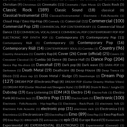
Christian
(9)
Cinematic
(11)
Clasic Rock
(5)
Christmas
(2)
Cinematic / Epic Music
(2)
Classic Rock
(189)
Classic Sound
(18)
classical
(8)
Classical/Instrumental
(35)
Classical/Instrumental - Electronic - Folk/Acoustic
(1)
Commercial
(100)
Cloud Hop / Emo Hip-Hop
(9)
Comercial
(11)
Comedy
(1)
Commercial Pop
(28)
Commercial Vocal
COMMERCIAL POP CONTEMPORARY
(1)
Dance
(11)
COMMERCIAL VOCAL DANCE COMMERCIAL POP CONTEMPORARY POP POP
Contemporany
(7)
Contemporany Pop
(11)
ELECTRONIC POP SYNTH POP
(1)
Contemporary Pop
(16)
Contemporary
(3)
Contemporany R&B
(1)
Country
(96)
Contemporary R&B
(14)
CONTEMPORARY SOUL
(1)
Corridos
(1)
Cover
(26)
Cover (official)
(25)
Country Rap
(4)
Country Americana
(1)
Covers
(1)
Dance Pop
(204)
Cumbia
(6)
Dance
(8)
Dance Hall
(5)
Crossover Classical
(1)
Dancehall
(19)
Dark pop
(8)
Dark wave
(5)
Dance Pop Nu-disco
(2)
DARK-POP
(1)
Death Metal
(19)
Deathcore
(8)
Deep House
(8)
Darkwave
(1)
Deep Trance
(1)
Dream Pop
Disco
(11)
Doom Metal / Sludge
(7)
disco rap
(2)
Downtempo
(2)
(127)
DREAM POP (Electronic/Pop)
(4)
DREAM POP (Guitar Dreamy Mellow Vibes)
Drill
(4)
(1)
DREAM POP (Guitar Washed-out/Shoegaze Style)
(1)
Drum N Bass / Jungle
(2)
Dubstep
(19)
EDM
(43)
Electro
(14)
Easy Listening
(3)
Electro
Electro Folk
(1)
Electro Pop
(118)
Electronic
(100)
Funk
(4)
Electro Jazz
(1)
Electro-Goth
(1)
Electronic - Folk/Acoustic - Hip-hop/Rap
(1)
Electronic - Rock/Punk
(1)
electronic folk
(2)
electronic pop
(31)
Electronica
(11)
Electronic Folk Acoustic
(1)
electronic rock
(2)
Emo
(89)
Electronicore
(3)
Emo Pop Rock
Electrónica
(2)
ElectroPop
(1)
Emo Pop
(1)
epic
(16)
(9)
emo rock
(5)
Europe Based
(5)
Emo Rap
(1)
entrevistas
(1)
Eurovision
(1)
Experimental
(4)
EXPERIMENTAL (ELECTRONIC)
(3)
Experimental (General)
(1)