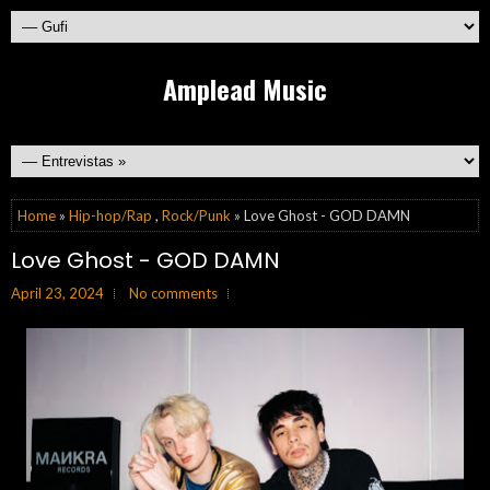
Amplead Music
Home
»
Hip-hop/Rap
,
Rock/Punk
» Love Ghost - GOD DAMN
Love Ghost - GOD DAMN
April 23, 2024
No comments