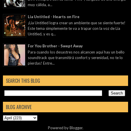
muy cálida, a...
Lia Untitled - Hearts on Fire
¡Lia Untitled logra crear un ambiente que se siente fuerte!
Este tema simplemente te va a trapar con la voz de Lia
Untitled, y es q...
For You Brother - Swept Away
Para cuando los desastres nos alcancen aquí hay un bello
soundtrack que transmitirá confort y serenidad, no te lo
pierdas! Entre...
SEARCH THIS BLOG
BLOG ARCHIVE
Powered by
Blogger
.