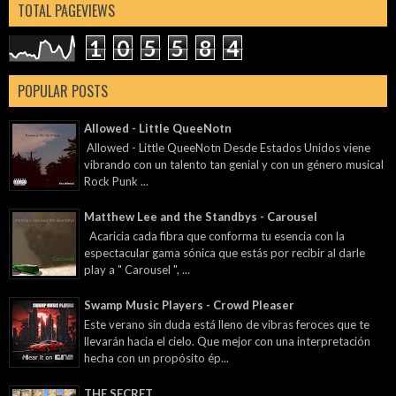
TOTAL PAGEVIEWS
1
0
5
5
8
4
POPULAR POSTS
Allowed - Little QueeNotn
Allowed - Little QueeNotn Desde Estados Unidos viene
vibrando con un talento tan genial y con un género musical
Rock Punk ...
Matthew Lee and the Standbys - Carousel
Acaricia cada fibra que conforma tu esencia con la
espectacular gama sónica que estás por recibir al darle
play a " Carousel ", ...
Swamp Music Players - Crowd Pleaser
Este verano sin duda está lleno de vibras feroces que te
llevarán hacia el cielo. Que mejor con una interpretación
hecha con un propósito ép...
THE SECRET