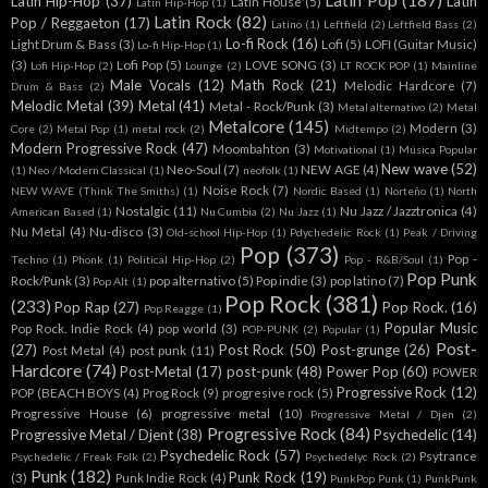
Latin Hip-Hop
(37)
Latin
Latin House
(5)
Latín Hip-Hop
(1)
Latin Rock
(82)
Pop / Reggaeton
(17)
Latino
(1)
Leftfield
(2)
Leftfield Bass
(2)
Lo-fi Rock
(16)
Light Drum & Bass
(3)
Lofi
(5)
LOFI (Guitar Music)
Lo-fi Hip-Hop
(1)
(3)
Lofi Pop
(5)
LOVE SONG
(3)
Lofi Hip-Hop
(2)
Lounge
(2)
LT ROCK POP
(1)
Mainline
Male Vocals
(12)
Math Rock
(21)
Melodic Hardcore
(7)
Drum & Bass
(2)
Melodic Metal
(39)
Metal
(41)
Metal - Rock/Punk
(3)
Metal alternativo
(2)
Metal
Metalcore
(145)
Modern
(3)
Core
(2)
Metal Pop
(1)
metal rock
(2)
Midtempo
(2)
Modern Progressive Rock
(47)
Moombahton
(3)
Motivational
(1)
Música Popular
New wave
(52)
Neo-Soul
(7)
NEW AGE
(4)
(1)
Neo / Modern Classical
(1)
neofolk
(1)
Noise Rock
(7)
NEW WAVE (Think The Smiths)
(1)
Nordic Based
(1)
Norteño
(1)
North
Nostalgic
(11)
Nu Jazz / Jazztronica
(4)
American Based
(1)
Nu Cumbia
(2)
Nu Jazz
(1)
Nu Metal
(4)
Nu-disco
(3)
Old-school Hip-Hop
(1)
Pdychedelic Rock
(1)
Peak / Driving
Pop
(373)
Pop -
Techno
(1)
Phonk
(1)
Political Hip-Hop
(2)
Pop - R&B/Soul
(1)
Pop Punk
Rock/Punk
(3)
pop alternativo
(5)
Pop indie
(3)
pop latino
(7)
Pop Alt
(1)
Pop Rock
(381)
(233)
Pop Rap
(27)
Pop Rock.
(16)
Pop Reagge
(1)
Popular Music
Pop Rock. Indie Rock
(4)
pop world
(3)
POP-PUNK
(2)
Popular
(1)
Post-
(27)
Post Rock
(50)
Post-grunge
(26)
Post Metal
(4)
post punk
(11)
Hardcore
(74)
Post-Metal
(17)
post-punk
(48)
Power Pop
(60)
POWER
Progressive Rock
(12)
POP (BEACH BOYS
(4)
Prog Rock
(9)
progresive rock
(5)
Progressive House
(6)
progressive metal
(10)
Progressive Metal / Djen
(2)
Progressive Rock
(84)
Progressive Metal / Djent
(38)
Psychedelic
(14)
Psychedelic Rock
(57)
Psytrance
Psychedelic / Freak Folk
(2)
Psychedelyc Rock
(2)
Punk
(182)
Punk Rock
(19)
(3)
Punk Indie Rock
(4)
PunkPop Punk
(1)
PunkPunk