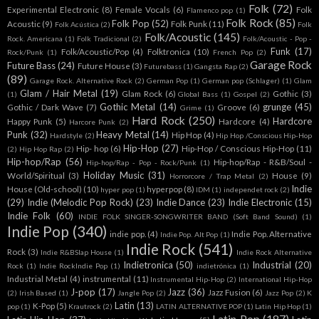
Folk
(72)
Experimental Electronic
(8)
Female Vocals
(6)
Folk
Flamenco pop
(1)
Folk Rock
(85)
Folk Pop
(52)
Acoustic
(9)
Folk Punk
(11)
Folk Acústica
(2)
Folk
Folk/Acoustic
(145)
Rock. Americana
(1)
Folk Tradicional
(2)
Folk/Acoustic - Pop -
Funk
(17)
Folk/Acoustic/Pop
(4)
Folktronica
(10)
Rock/Punk
(1)
French Pop
(2)
Garage Rock
Future Bass
(24)
Future House
(3)
Futurebass
(1)
Gangsta Rap
(2)
(89)
Garage Rock. Alternative Rock
(2)
German Pop
(1)
German pop (Schlager)
(1)
Glam
Glam / Hair Metal
(19)
Glam Rock
(6)
Gothic
(3)
(1)
Global Bass
(1)
Gospel
(2)
Gothic Metal
(14)
grunge
(45)
Gothic / Dark Wave
(7)
Groove
(6)
Grime
(1)
Hard Rock
(250)
Hardcore
Happy Punk
(5)
Hardcore
(4)
Harcore Punk
(2)
Punk
(32)
Heavy Metal
(14)
Hip Hop
(4)
Hardstyle
(2)
Hip Hop /Conscious Hip-Hop
Hip-Hop
(27)
Hip- hop
(6)
Hip-Hop / Conscious Hip-Hop
(11)
(2)
Hip Hop Rap
(2)
Hip-hop/Rap
(56)
Hip-hop/Rap - R&B/Soul -
Hip-hop/Rap - Pop - Rock/Punk
(1)
Holiday Music
(31)
World/Spiritual
(3)
House
(9)
Horrorcore / Trap Metal
(2)
Indie
House (Old-school)
(10)
hyperpop
(8)
hyper pop
(1)
IDM
(1)
independet rock
(2)
(29)
Indie (Melodic Pop Rock)
(23)
Indie Dance
(23)
Indie Electronic
(15)
Indie Folk
(60)
INDIE FOLK SINGER-SONGWRITER BAND (Soft Band Sound)
(1)
Indie Pop
(340)
indie pop.
(4)
Indie Pop. Alternative
Indie Pop. Alt Pop
(1)
Indie Rock
(541)
Rock
(3)
Indie R&BSlap House
(1)
Indie Rock Alternative
Indietronica
(50)
Industrial
(20)
Rock
(1)
Indie RockIndie Pop
(1)
indietrónica
(1)
Industrial Metal
(4)
instrumental
(11)
Instrumental Hip-Hop
(2)
International Hip-Hop
J-pop
(17)
Jazz
(36)
Jazz Fusion
(6)
(2)
Irish Based
(1)
Jangle Pop
(2)
Jazz Pop
(2)
K
Latin
(13)
K-Pop
(5)
pop
(1)
Krautrock
(2)
LATIN ALTERNATIVE POP
(1)
Latin Hip Hop
(1)
Latin Pop
(187)