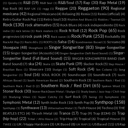
R&B
(19)
R&B/Soul
(57)
Rap
(30)
Rap Metal
(19)
(1)
Quieky
(1)
R&B Soul
(1)
Reggaeton
(90)
Reggae
(20)
Regional
Rap Rock
(4)
RAP UK
(1)
regg
(1)
mexicana
(42)
Regional Mexicano
(4)
Relaxing
(8)
Remix
(11)
Remix (official)
(4)
Retro Guitar Rock Pop
(11)
Retro Soul
(10)
Rhythm And Blues
(1)
Riddim / Tearout
(2)
Rock
(130)
rock alternativo
(15)
Rock Blues
(4)
rock independiente
(3)
Rock
Rock Pop
(65)
Rock N Roll
(12)
Rock
indie
(1)
rock latino
(1)
Rock modern
(1)
Rock/Punk
(253)
rock punk
(40)
progresivo
(6)
Rockabilly
(8)
Rock suave
(1)
Salsa
(14)
Screamo
(8)
RockAlt Pop
(1)
Rocks 80s
(1)
ROOTS
(1)
Scandinavian Based
(1)
Singer Songwriter
(83)
Shoegaze
(48)
Singer-Songwriter
Shoeghaze
(2)
(15)
Singer-
Singer-Songwriter (Acoustic)
(4)
Singer-Songwriter (Soft Band Sound)
(1)
Songwriter Band (Full Band Sound)
(15)
SINGER-SONGWRITER BAND (Soft
ska
(24)
Skate Punk
(39)
Band Sound)
(7)
Slacker Rock
(5)
Skate
(2)
Slap House /
Soft Rock
(54)
Slowcore
(10)
Brazilian Bass
(1)
Sludge
(1)
Son Cubano
(1)
Song
Soul
(16)
SOUL ROCK
(9)
Soundscape
(3)
Soundtrack
(7)
Songwriter
(1)
South
Southern Rock
(3)
African Based
(1)
South American Based
(2)
Southern Rock / Red
(1)
Southern Rock / Red Dirt
(65)
Southern Rock / Red D
(2)
Spoken Word
(1)
Stoner Rock
(30)
Stoner RockDoom Metal / Sludge
(1)
Study beats / Jazz-hop / Chill-hop
Surf Rock
(7)
(2)
Studying Vibes
(1)
Super Catchy
(1)
Swing
(1)
Symphonic
(1)
Synthpop
(158)
Symphonic Metal
(12)
Synth Indie Rock
(10)
Synth Pop
(8)
Synthwave
(13)
Tech House
(4)
Techno
(3)
THE
Synthpop.
(1)
tAlternative Metal
(1)
Trance
(17)
Trap
BEATLES ETC)
(4)
Thrash Metal
(6)
Trap
(9)
Trap (EDM)
(5)
(hip-hop)
(22)
Trip-Hop
(4)
Tropical
(6)
Tropical House
(5)
Tribal / Afro House
(2)
UK / Happy Hardcore
(3)
UK Based
(8)
US Based
(11)
US Rap
TWEE
(1)
UK RAP
(1)