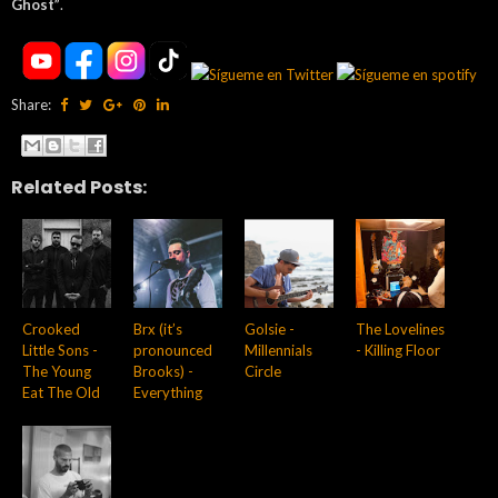
Ghost”
.
Share:
Related Posts:
Crooked
Brx (it’s
Golsie -
The Lovelines
Little Sons -
pronounced
Millennials
- Killing Floor
The Young
Brooks) -
Circle
Eat The Old
Everything