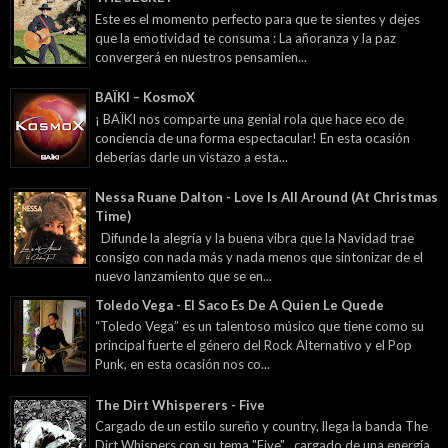
Este es el momento perfecto para que te sientes y dejes
que la emotividad te consuma : La añoranza y la paz
convergerá en nuestros pensamien...
BAÏKI – KosmoX
¡ BAÏKI nos comparte una genial rola que hace eco de
conciencia de una forma espectacular! En esta ocasión
deberías darle un vistazo a esta...
Nessa Ruane Dalton - Love Is All Around (At Christmas
Time)
Difunde la alegría y la buena vibra que la Navidad trae
consigo con nada más y nada menos que sintonizar de el
nuevo lanzamiento que se en...
Toledo Vega - El Saco Es De A Quien Le Quede
“Toledo Vega” es un talentoso músico que tiene como su
principal fuerte el género del Rock Alternativo y el Pop
Punk, en esta ocasión nos co...
The Dirt Whisperers - Five
Cargado de un estilo sureño y country, llega la banda The
Dirt Whispers con su tema "Five" , cargado de una energía