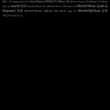
(3)
Vocal Dance/EDM
(7)
Wave
(3)
v
(1)
Vaporwave
(2)
Witch House
(2)
Wolrd
(1)
Work
world
(35)
World Music (Latin &
Out
(2)
World Music
(1)
World Music (African)
(2)
Hispanic)
(22)
World/Spiritual
(22)
World Music (other)
(4)
World pop
(1)
YACHT ROCK
(1)