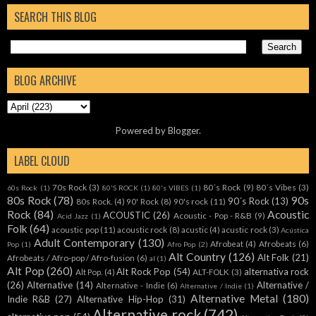
SEARCH THIS BLOG
BLOG ARCHIVE
Powered by
Blogger
.
LABEL CLOUD
70s Rock
(3)
80´s Rock
(9)
80´s Vibes
(3)
60s Rock
(1)
80'S ROCK
(1)
80's VIBES
(1)
80s Rock
(78)
90s
90´s Rock
(13)
80s Rock.
(4)
90' Rock
(8)
90's rock
(11)
Rock
(84)
Acoustic
ACOUSTIC
(26)
Acoustic - Pop - R&B
(9)
Acid Jazz
(1)
Folk
(64)
acoustic pop
(11)
acoustic rock
(8)
acustic
(4)
acustic rock
(3)
Acústica
Adult Contemporary
(130)
Afrobeat
(4)
Afrobeats
(6)
Pop
(1)
Afro Pop
(2)
Alt Country
(126)
Alt Folk
(21)
Afrobeats / Afro-pop / Afro-fusion
(6)
al
(1)
Alt Pop
(260)
Alt Rock Pop
(54)
alternativa rock
Alt Pop.
(4)
ALT-FOLK
(3)
(26)
Alternative
(14)
Alternative /
Alternative - Indie
(6)
Alternative / Indie
(1)
Alternative Metal
(180)
Indie R&B
(27)
Alternative Hip-Hop
(31)
Alternative rock
(742)