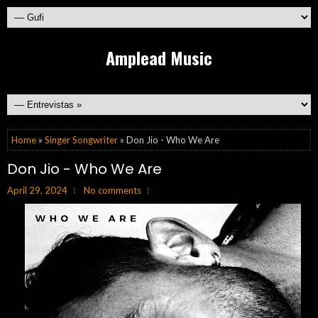
Amplead Music
Home
»
Singer Songwriter
» Don Jio - Who We Are
Don Jio - Who We Are
April 29, 2024
No comments