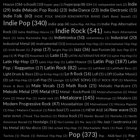
Indie
House (Old-school)
(10)
hyperpop
(8)
hyper pop
(1)
IDM
(1)
independet rock
(2)
(29)
Indie (Melodic Pop Rock)
(23)
Indie Dance
(23)
Indie Electronic
(15)
Indie Folk
(60)
INDIE FOLK SINGER-SONGWRITER BAND (Soft Band Sound)
(1)
Indie Pop
(340)
indie pop.
(4)
Indie Pop. Alternative
Indie Pop. Alt Pop
(1)
Indie Rock
(541)
Rock
(3)
Indie R&BSlap House
(1)
Indie Rock Alternative
Indietronica
(50)
Industrial
(20)
Rock
(1)
Indie RockIndie Pop
(1)
indietrónica
(1)
Industrial Metal
(4)
instrumental
(11)
Instrumental Hip-Hop
(2)
International Hip-Hop
J-pop
(17)
Jazz
(36)
Jazz Fusion
(6)
(2)
Irish Based
(1)
Jangle Pop
(2)
Jazz Pop
(2)
K
Latin
(13)
K-Pop
(5)
pop
(1)
Krautrock
(2)
LATIN ALTERNATIVE POP
(1)
Latin Hip Hop
(1)
Latin Pop
(187)
Latin Hip-Hop
(37)
Latin
Latin House
(5)
Latín Hip-Hop
(1)
Latin Rock
(82)
Pop / Reggaeton
(17)
Latino
(1)
Leftfield
(2)
Leftfield Bass
(2)
Lo-fi Rock
(16)
Light Drum & Bass
(3)
Lofi
(5)
LOFI (Guitar Music)
Lo-fi Hip-Hop
(1)
(3)
Lofi Pop
(5)
LOVE SONG
(3)
Lofi Hip-Hop
(2)
Lounge
(2)
LT ROCK POP
(1)
Mainline
Male Vocals
(12)
Math Rock
(21)
Melodic Hardcore
(7)
Drum & Bass
(2)
Melodic Metal
(39)
Metal
(41)
Metal - Rock/Punk
(3)
Metal alternativo
(2)
Metal
Metalcore
(145)
Modern
(3)
Core
(2)
Metal Pop
(1)
metal rock
(2)
Midtempo
(2)
Modern Progressive Rock
(47)
Moombahton
(3)
Motivational
(1)
Música Popular
New wave
(52)
Neo-Soul
(7)
NEW AGE
(4)
(1)
Neo / Modern Classical
(1)
neofolk
(1)
Noise Rock
(7)
NEW WAVE (Think The Smiths)
(1)
Nordic Based
(1)
Norteño
(1)
North
Nostalgic
(11)
Nu Jazz / Jazztronica
(4)
American Based
(1)
Nu Cumbia
(2)
Nu Jazz
(1)
Nu Metal
(4)
Nu-disco
(3)
Old-school Hip-Hop
(1)
Pdychedelic Rock
(1)
Peak / Driving
Pop
(373)
Pop -
Techno
(1)
Phonk
(1)
Political Hip-Hop
(2)
Pop - R&B/Soul
(1)