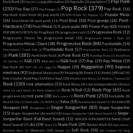
Pop Punk
Rock/Punk
(3)
pop alternativo
(5)
Pop indie
(3)
pop latino
(7)
Pop Alt
(1)
Pop Rock
(379)
(233)
Pop Rap
(27)
Pop Rock.
(16)
Pop Reagge
(1)
Popular Music
Pop Rock. Indie Rock
(4)
pop world
(3)
POP-PUNK
(2)
Popular
(1)
Post-
(26)
Post Rock
(50)
Post-grunge
(26)
Post Metal
(4)
post punk
(11)
Hardcore
(74)
Post-Metal
(17)
post-punk
(48)
Power Pop
(60)
POWER
Progressive Rock
(12)
POP (BEACH BOYS
(4)
Prog Rock
(9)
progresive rock
(5)
Progressive House
(6)
progressive metal
(10)
Progressive Metal / Djen
(2)
Progressive Rock
(84)
Progressive Metal / Djent
(38)
Psychedelic
(14)
Psychedelic Rock
(57)
Psytrance
Psychedelic / Freak Folk
(2)
Psychedelyc Rock
(2)
Punk
(181)
Punk Rock
(19)
(3)
Punk Indie Rock
(4)
PunkPop Punk
(1)
PunkPunk
R&B
(19)
R&B/Soul
(57)
Rap
(29)
Rap Metal
(19)
(1)
Quieky
(1)
R&B Soul
(1)
Reggaeton
(90)
Reggae
(20)
Regional
Rap Rock
(4)
RAP UK
(1)
regg
(1)
mexicana
(42)
Regional Mexicano
(4)
Relaxing
(8)
Remix
(11)
Remix (official)
(4)
Retro Guitar Rock Pop
(11)
Retro Soul
(10)
Rhythm And Blues
(1)
Riddim / Tearout
(2)
Rock
(130)
rock alternativo
(15)
Rock Blues
(4)
rock independiente
(3)
Rock
Rock Pop
(65)
Rock N Roll
(12)
Rock
indie
(1)
rock latino
(1)
Rock modern
(1)
Rock/Punk
(253)
rock punk
(38)
progresivo
(6)
Rockabilly
(8)
Rock suave
(1)
Salsa
(14)
Screamo
(8)
RockAlt Pop
(1)
Rocks 80s
(1)
ROOTS
(1)
Scandinavian Based
(1)
Singer Songwriter
(83)
Shoegaze
(48)
Singer-Songwriter
Shoeghaze
(2)
(15)
Singer-
Singer-Songwriter (Acoustic)
(4)
Singer-Songwriter (Soft Band Sound)
(1)
Songwriter Band (Full Band Sound)
(15)
SINGER-SONGWRITER BAND (Soft
ska
(24)
Skate Punk
(39)
Band Sound)
(7)
Slacker Rock
(5)
Skate
(2)
Slap House /
Soft Rock
(54)
Slowcore
(10)
Brazilian Bass
(1)
Sludge
(1)
Son Cubano
(1)
Song