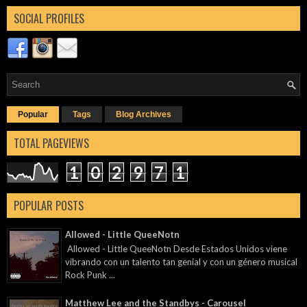
SOCIAL PROFILES
Popular
Tags
Blog Archives
TOTAL PAGEVIEWS
1
0
2
9
7
1
POPULAR POSTS
Allowed - Little QueeNotn
Allowed - Little QueeNotn Desde Estados Unidos viene
vibrando con un talento tan genial y con un género musical
Rock Punk ...
Matthew Lee and the Standbys - Carousel