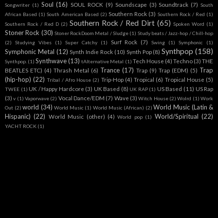
Soul
(16)
SOUL ROCK
(9)
Soundscape
(3)
Soundtrack
(7)
Songwriter
(1)
South
Southern Rock
(3)
African Based
(1)
South American Based
(2)
Southern Rock / Red
(1)
Southern Rock / Red Dirt
(65)
Southern Rock / Red D
(2)
Spoken Word
(1)
Stoner Rock
(30)
Stoner RockDoom Metal / Sludge
(1)
Study beats / Jazz-hop / Chill-hop
Surf Rock
(7)
(2)
Studying Vibes
(1)
Super Catchy
(1)
Swing
(1)
Symphonic
(1)
Synthpop
(158)
Symphonic Metal
(12)
Synth Indie Rock
(10)
Synth Pop
(8)
Synthwave
(13)
Tech House
(4)
Techno
(3)
THE
Synthpop.
(1)
tAlternative Metal
(1)
Trance
(17)
Trap
BEATLES ETC)
(4)
Thrash Metal
(6)
Trap
(9)
Trap (EDM)
(5)
(hip-hop)
(22)
Trip-Hop
(4)
Tropical
(6)
Tropical House
(5)
Tribal / Afro House
(2)
UK / Happy Hardcore
(3)
UK Based
(8)
US Based
(11)
US Rap
TWEE
(1)
UK RAP
(1)
(3)
Vocal Dance/EDM
(7)
Wave
(3)
v
(1)
Vaporwave
(2)
Witch House
(2)
Wolrd
(1)
Work
world
(34)
World Music (Latin &
Out
(2)
World Music
(1)
World Music (African)
(2)
Hispanic)
(22)
World/Spiritual
(22)
World Music (other)
(4)
World pop
(1)
YACHT ROCK
(1)