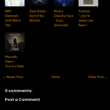
WM
Zach Adam -
Rival x
Pomme -
Denmark -
End of the
Diandra Faye
“_mar le
Until We're
Worlds
- Scars
temps des
Old
(Acoustic)
fleurs”
Marcello
Vieira -
You're a Halo
← Newer Post
Home
Older Post →
0 comments:
Post a Comment