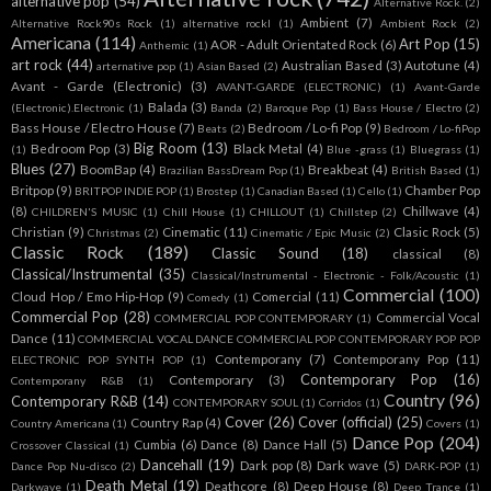
alternative pop
(54)
Alternative Rock.
(2)
Ambient
(7)
Alternative Rock90s Rock
(1)
alternative rockl
(1)
Ambient Rock
(2)
Americana
(114)
Art Pop
(15)
AOR - Adult Orientated Rock
(6)
Anthemic
(1)
art rock
(44)
Australian Based
(3)
Autotune
(4)
arternative pop
(1)
Asian Based
(2)
Avant - Garde (Electronic)
(3)
AVANT-GARDE (ELECTRONIC)
(1)
Avant-Garde
Balada
(3)
(Electronic).Electronic
(1)
Banda
(2)
Baroque Pop
(1)
Bass House / Electro
(2)
Bass House / Electro House
(7)
Bedroom / Lo-fi Pop
(9)
Beats
(2)
Bedroom / Lo-fiPop
Big Room
(13)
Bedroom Pop
(3)
Black Metal
(4)
(1)
Blue -grass
(1)
Bluegrass
(1)
Blues
(27)
BoomBap
(4)
Breakbeat
(4)
Brazilian BassDream Pop
(1)
British Based
(1)
Britpop
(9)
Chamber Pop
BRITPOP INDIE POP
(1)
Brostep
(1)
Canadian Based
(1)
Cello
(1)
(8)
Chillwave
(4)
CHILDREN'S MUSIC
(1)
Chill House
(1)
CHILLOUT
(1)
Chillstep
(2)
Christian
(9)
Cinematic
(11)
Clasic Rock
(5)
Christmas
(2)
Cinematic / Epic Music
(2)
Classic Rock
(189)
Classic Sound
(18)
classical
(8)
Classical/Instrumental
(35)
Classical/Instrumental - Electronic - Folk/Acoustic
(1)
Commercial
(100)
Cloud Hop / Emo Hip-Hop
(9)
Comercial
(11)
Comedy
(1)
Commercial Pop
(28)
Commercial Vocal
COMMERCIAL POP CONTEMPORARY
(1)
Dance
(11)
COMMERCIAL VOCAL DANCE COMMERCIAL POP CONTEMPORARY POP POP
Contemporany
(7)
Contemporany Pop
(11)
ELECTRONIC POP SYNTH POP
(1)
Contemporary Pop
(16)
Contemporary
(3)
Contemporany R&B
(1)
Country
(96)
Contemporary R&B
(14)
CONTEMPORARY SOUL
(1)
Corridos
(1)
Cover
(26)
Cover (official)
(25)
Country Rap
(4)
Country Americana
(1)
Covers
(1)
Dance Pop
(204)
Cumbia
(6)
Dance
(8)
Dance Hall
(5)
Crossover Classical
(1)
Dancehall
(19)
Dark pop
(8)
Dark wave
(5)
Dance Pop Nu-disco
(2)
DARK-POP
(1)
Death Metal
(19)
Deathcore
(8)
Deep House
(8)
Darkwave
(1)
Deep Trance
(1)