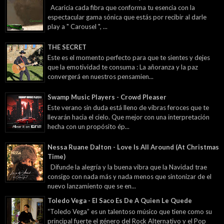
Acaricia cada fibra que conforma tu esencia con la
espectacular gama sónica que estás por recibir al darle
play a " Carousel ", ...
THE SECRET
Este es el momento perfecto para que te sientes y dejes
que la emotividad te consuma : La añoranza y la paz
convergerá en nuestros pensamien...
Swamp Music Players - Crowd Pleaser
Este verano sin duda está lleno de vibras feroces que te
llevarán hacia el cielo. Que mejor con una interpretación
hecha con un propósito ép...
Nessa Ruane Dalton - Love Is All Around (At Christmas
Time)
Difunde la alegría y la buena vibra que la Navidad trae
consigo con nada más y nada menos que sintonizar de el
nuevo lanzamiento que se en...
Toledo Vega - El Saco Es De A Quien Le Quede
“Toledo Vega” es un talentoso músico que tiene como su
principal fuerte el género del Rock Alternativo y el Pop