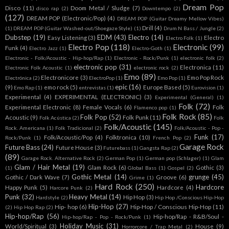
Dream Pop
Disco
(11)
Doom Metal / Sludge
(7)
disco rap
(2)
Downtempo
(2)
(127)
DREAM POP (Electronic/Pop)
(4)
DREAM POP (Guitar Dreamy Mellow Vibes)
Drill
(4)
(1)
DREAM POP (Guitar Washed-out/Shoegaze Style)
(1)
Drum N Bass / Jungle
(2)
Dubstep
(19)
EDM
(43)
Electro
(14)
Easy Listening
(3)
Electro
Electro Folk
(1)
Electro Pop
(118)
Electronic
(99)
Funk
(4)
Electro Jazz
(1)
Electro-Goth
(1)
Electronic - Folk/Acoustic - Hip-hop/Rap
(1)
Electronic - Rock/Punk
(1)
electronic folk
(2)
electronic pop
(31)
Electronica
(11)
Electronic Folk Acoustic
(1)
electronic rock
(2)
Emo
(89)
Electronicore
(3)
Emo Pop Rock
Electrónica
(2)
ElectroPop
(1)
Emo Pop
(1)
epic
(16)
(9)
emo rock
(5)
Europe Based
(5)
Emo Rap
(1)
entrevistas
(1)
Eurovision
(1)
Experimental
(4)
EXPERIMENTAL (ELECTRONIC)
(3)
Experimental (General)
(1)
Folk
(72)
Experimental Electronic
(8)
Female Vocals
(6)
Folk
Flamenco pop
(1)
Folk Rock
(85)
Folk Pop
(52)
Acoustic
(9)
Folk Punk
(11)
Folk Acústica
(2)
Folk
Folk/Acoustic
(145)
Rock. Americana
(1)
Folk Tradicional
(2)
Folk/Acoustic - Pop -
Funk
(17)
Folk/Acoustic/Pop
(4)
Folktronica
(10)
Rock/Punk
(1)
French Pop
(2)
Garage Rock
Future Bass
(24)
Future House
(3)
Futurebass
(1)
Gangsta Rap
(2)
(89)
Garage Rock. Alternative Rock
(2)
German Pop
(1)
German pop (Schlager)
(1)
Glam
Glam / Hair Metal
(19)
Glam Rock
(6)
Gothic
(3)
(1)
Global Bass
(1)
Gospel
(2)
Gothic Metal
(14)
grunge
(45)
Gothic / Dark Wave
(7)
Groove
(6)
Grime
(1)
Hard Rock
(250)
Hardcore
Happy Punk
(5)
Hardcore
(4)
Harcore Punk
(2)
Punk
(32)
Heavy Metal
(14)
Hip Hop
(3)
Hardstyle
(2)
Hip Hop /Conscious Hip-Hop
Hip-Hop
(27)
Hip- hop
(6)
Hip-Hop / Conscious Hip-Hop
(11)
(2)
Hip Hop Rap
(2)
Hip-hop/Rap
(56)
Hip-hop/Rap - R&B/Soul -
Hip-hop/Rap - Pop - Rock/Punk
(1)
Holiday Music
(31)
World/Spiritual
(3)
House
(9)
Horrorcore / Trap Metal
(2)