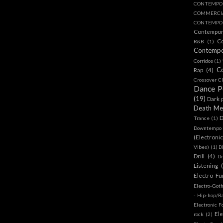
CONTEMPO
COMMERC
CONTEMPOR
Contempo
C
R&B
(1)
Contemp
Corridos
(1)
C
Rap
(4)
Crossover Cl
Dance 
(19)
Dark 
Death Me
D
Trance
(1)
Downtempo
(Electroni
Vibes)
(1)
D
Drill
(4)
D
Listening
Electro Fu
Electro-Got
- Hip-hop/R
Electronic F
Ele
rock
(2)