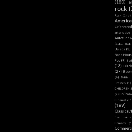
(180)
a
rock
(
Rock
(1)
al
America
Orientate
arternative
Autotune
(
(ELECTRON
Balada
(3)
Bass House
Pop
(9)
Bed
(13)
Blac
(27)
Boom
(4)
British
Brostep
(1)
CHILDREN'
Chillwa
(2)
Cinematic /
(189)
Classical/
Electronic -
Comedy
(1
Commerc