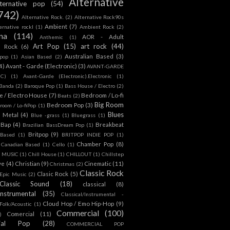
Alternative
lternative pop
(54)
742)
Alternative Rock.
(2)
Alternative Rock90s
Ambient
(7)
ternative rockl
(1)
Ambient Rock
(2)
na
(114)
AOR - Adult
Anthemic
(1)
Art Pop
(15)
art rock
(44)
d Rock
(6)
Australian Based
(3)
 pop
(1)
Asian Based
(2)
4)
Avant - Garde (Electronic)
(3)
AVANT-GARDE
IC)
(1)
Avant-Garde (Electronic).Electronic
(1)
Banda
(2)
Baroque Pop
(1)
Bass House / Electro
(2)
 / Electro House
(7)
Bedroom / Lo-fi
Beats
(2)
Big Room
Bedroom Pop
(3)
room / Lo-fiPop
(1)
Blues
k Metal
(4)
Blue -grass
(1)
Bluegrass
(1)
Bap
(4)
Breakbeat
Brazilian BassDream Pop
(1)
Britpop
(9)
 Based
(1)
BRITPOP INDIE POP
(1)
Chamber Pop
(8)
Canadian Based
(1)
Cello
(1)
S MUSIC
(1)
Chill House
(1)
CHILLOUT
(1)
Chillstep
ve
(4)
Christian
(9)
Cinematic
(11)
Christmas
(2)
Classic Rock
Clasic Rock
(5)
 Epic Music
(2)
Classic Sound
(18)
classical
(8)
Instrumental
(35)
Classical/Instrumental -
Cloud Hop / Emo Hip-Hop
(9)
 Folk/Acoustic
(1)
Commercial
(100)
Comercial
(11)
)
ial Pop
(28)
COMMERCIAL POP