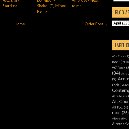
HALIENE -
DJ Mibor -
Ambrose - Next
Stardust
Shake! (Dj Mibor
to me
Remix)
BLOG A
Home
Older Post →
LABEL 
60s Rock
(1
Rock
(9)
8
90' Rock
(
(84)
Acid 
Acous
(9)
rock
(8)
ac
Contemp
Afrobeats
Alt Cou
Alt Pop.
(4)
rock
(26)
Alternative
Alternat