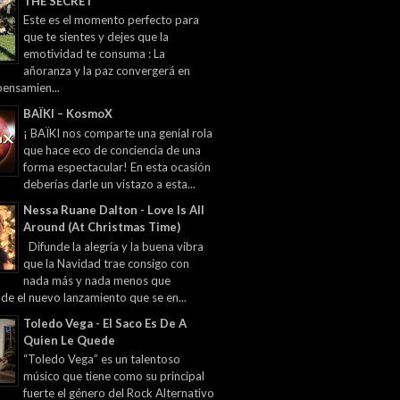
THE SECRET
Este es el momento perfecto para
que te sientes y dejes que la
emotividad te consuma : La
añoranza y la paz convergerá en
pensamien...
BAÏKI – KosmoX
¡ BAÏKI nos comparte una genial rola
que hace eco de conciencia de una
forma espectacular! En esta ocasión
deberías darle un vistazo a esta...
Nessa Ruane Dalton - Love Is All
Around (At Christmas Time)
Difunde la alegría y la buena vibra
que la Navidad trae consigo con
nada más y nada menos que
 de el nuevo lanzamiento que se en...
Toledo Vega - El Saco Es De A
Quien Le Quede
“Toledo Vega” es un talentoso
músico que tiene como su principal
fuerte el género del Rock Alternativo