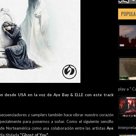
POPULA
play a " Ca
ón desde USA en la voz de Aye Bay & ELLE con este track
, secuenciadores y samplers también hace vibrar nuestro corazón
specialmente para ponernos a soñar. Como el siguiente sencillo
interpreta
 de Norteamérica como una colaboración entre las artistas
Aye
día titulada
"Ghost of You".