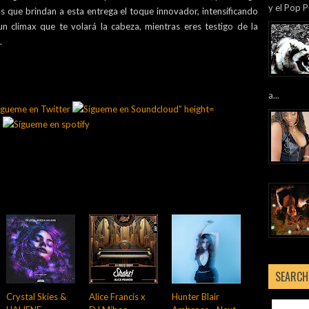
y el Pop P
as que brindan a esta entrega el toque innovador, intensificando
n climax que te volará la cabeza, mientras eres testigo de la
.
a...
SEARCH
Crystal Skies &
Alice Francis x
Hunter Blair