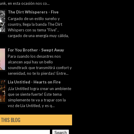
unk, en esta ocasión nos co...
The Dirt Whisperers - Five
Cargado de un estilo sureño y
country, llega la banda The Dirt
Whispers con su tema "Five" ,
cargado de una energía muy cálida,
For You Brother - Swept Away
Para cuando los desastres nos
alcancen aquí hay un bello
soundtrack que transmitirá confort y
serenidad, no te lo pierdas! Entre...
Lia Untitled - Hearts on Fire
¡Lia Untitled logra crear un ambiente
que se siente fuerte! Este tema
simplemente te va a trapar con la
voz de Lia Untitled, y es q...
 THIS BLOG