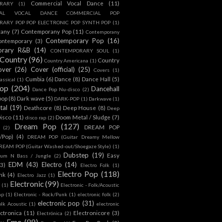
Commercial Vocal Dance
(11)
RARY
(1)
IAL VOCAL DANCE COMMERCIAL POP
ARY POP POP ELECTRONIC POP SYNTH POP
(1)
rany
(7)
Contemporany Pop
(11)
Contemporany
Contemporary Pop
(16)
ontemporary
(3)
orary R&B
(14)
CONTEMPORARY SOUL
(1)
Country
(96)
Country
Country Americana
(1)
over
(26)
Cover (official)
(25)
Covers
(1)
Cumbia
(6)
Dance
(8)
Dance Hall
(5)
assical
(1)
Pop
(204)
Dancehall
Dance Pop Nu-disco
(2)
pop
(8)
Dark wave
(5)
DARK-POP
(1)
Darkwave
(1)
tal
(19)
Deathcore
(8)
Deep House
(8)
Deep
isco
(11)
Doom Metal / Sludge
(7)
disco rap
(2)
Dream Pop
(127)
DREAM POP
(2)
c/Pop)
(4)
DREAM POP (Guitar Dreamy Mellow
REAM POP (Guitar Washed-out/Shoegaze Style)
(1)
Dubstep
(19)
Easy
rum N Bass / Jungle
(2)
EDM
(43)
Electro
(14)
(3)
Electro Folk
(1)
Electro Pop
(118)
nk
(4)
Electro Jazz
(1)
Electronic
(99)
h
(1)
Electronic - Folk/Acoustic
ap
(1)
Electronic - Rock/Punk
(1)
electronic folk
(2)
electronic pop
(31)
olk Acoustic
(1)
electronic
ctronica
(11)
Electronicore
(3)
Electrónica
(2)
Emo
(89)