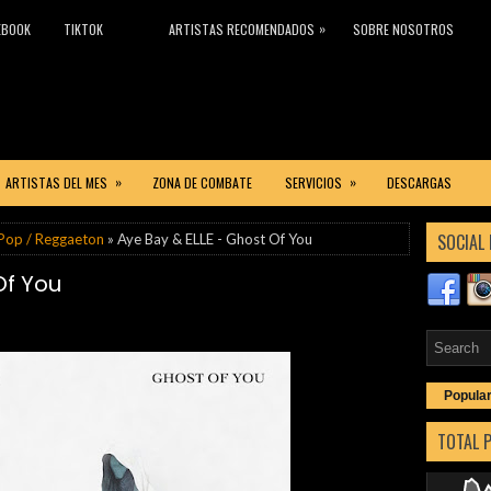
»
EBOOK
TIKTOK
ARTISTAS RECOMENDADOS
SOBRE NOSOTROS
»
»
ARTISTAS DEL MES
ZONA DE COMBATE
SERVICIOS
DESCARGAS
SOCIAL 
 Pop / Reggaeton
» Aye Bay & ELLE - Ghost Of You
Of You
Popula
TOTAL 