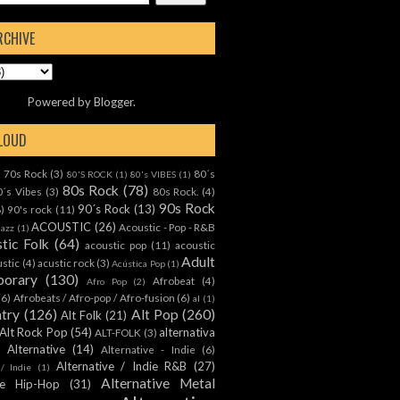
RCHIVE
Powered by
Blogger
.
CLOUD
70s Rock
(3)
80´s
)
80'S ROCK
(1)
80's VIBES
(1)
80s Rock
(78)
0´s Vibes
(3)
80s Rock.
(4)
90s Rock
90´s Rock
(13)
8)
90's rock
(11)
ACOUSTIC
(26)
Acoustic - Pop - R&B
Jazz
(1)
tic Folk
(64)
acoustic pop
(11)
acoustic
Adult
ustic
(4)
acustic rock
(3)
Acústica Pop
(1)
orary
(130)
Afrobeat
(4)
Afro Pop
(2)
(6)
Afrobeats / Afro-pop / Afro-fusion
(6)
al
(1)
ntry
(126)
Alt Pop
(260)
Alt Folk
(21)
Alt Rock Pop
(54)
alternativa
ALT-FOLK
(3)
Alternative
(14)
Alternative - Indie
(6)
Alternative / Indie R&B
(27)
 / Indie
(1)
Alternative Metal
ive Hip-Hop
(31)