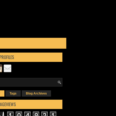
PROFILES
r
Tags
Blog Archives
PAGEVIEWS
1
0
4
9
2
1