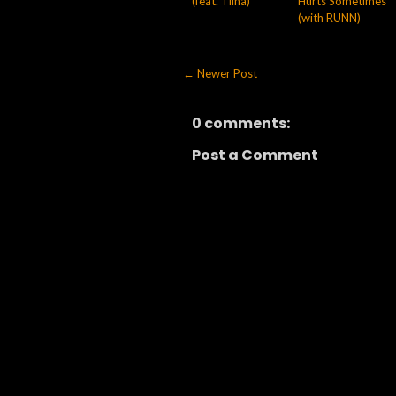
(feat. Tiina)
Hurts Sometimes
(with RUNN)
← Newer Post
0 comments:
Post a Comment