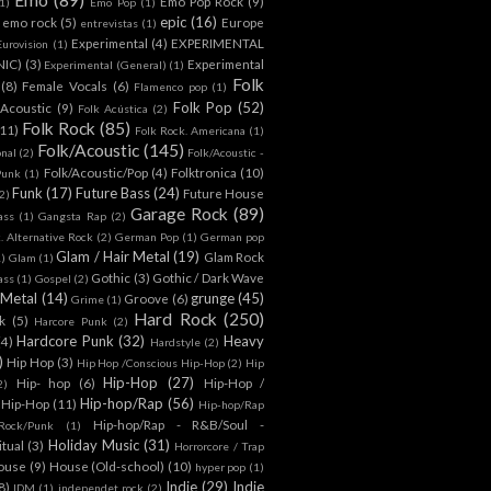
Emo Pop Rock
(9)
1)
Emo Pop
(1)
epic
(16)
emo rock
(5)
Europe
entrevistas
(1)
Experimental
(4)
EXPERIMENTAL
Eurovision
(1)
NIC)
(3)
Experimental
Experimental (General)
(1)
Folk
(8)
Female Vocals
(6)
Flamenco pop
(1)
Folk Pop
(52)
 Acoustic
(9)
Folk Acústica
(2)
Folk Rock
(85)
(11)
Folk Rock. Americana
(1)
Folk/Acoustic
(145)
onal
(2)
Folk/Acoustic -
Folk/Acoustic/Pop
(4)
Folktronica
(10)
Punk
(1)
Funk
(17)
Future Bass
(24)
Future House
2)
Garage Rock
(89)
ass
(1)
Gangsta Rap
(2)
. Alternative Rock
(2)
German Pop
(1)
German pop
Glam / Hair Metal
(19)
Glam Rock
1)
Glam
(1)
Gothic
(3)
Gothic / Dark Wave
ass
(1)
Gospel
(2)
 Metal
(14)
grunge
(45)
Groove
(6)
Grime
(1)
Hard Rock
(250)
k
(5)
Harcore Punk
(2)
Hardcore Punk
(32)
Heavy
(4)
Hardstyle
(2)
)
Hip Hop
(3)
Hip Hop /Conscious Hip-Hop
(2)
Hip
Hip-Hop
(27)
Hip- hop
(6)
Hip-Hop /
2)
Hip-hop/Rap
(56)
 Hip-Hop
(11)
Hip-hop/Rap
Hip-hop/Rap - R&B/Soul -
ock/Punk
(1)
Holiday Music
(31)
itual
(3)
Horrorcore / Trap
ouse
(9)
House (Old-school)
(10)
hyper pop
(1)
Indie
(29)
Indie
8)
IDM
(1)
independet rock
(2)