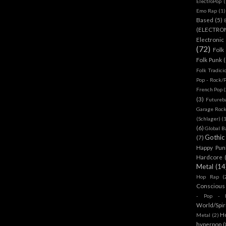
ElectroPop
(
Emo Rap
(1)
Based
(5)
(ELECTRO
Electronic
(72)
Folk
Folk Punk
Folk Tradici
Pop - Rock/
French Pop
(
(3)
Futureb
Garage Rock
(Schlager)
(
(6)
Global B
Gothic
(7)
Happy Pun
Hardcore
Metal
(14
Hop Rap
(
Conscious
- Pop - R
World/Spir
H
Metal
(2)
hyperpop
(