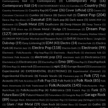
Contemporary Pop
(16)
Contemporary
(3)
Contemporany R&B
(1)
Country
(96)
Contemporary R&B
(14)
CONTEMPORARY SOUL
(1)
Corridos
(1)
Cover
(26)
Cover (official)
(25)
Country Rap
(4)
Country Americana
(1)
Covers
(1)
Dance Pop
(204)
Cumbia
(6)
Dance
(8)
Dance Hall
(5)
Crossover Classical
(1)
Dancehall
(19)
Dark pop
(8)
Dark wave
(5)
Dance Pop Nu-disco
(2)
DARK-POP
(1)
Death Metal
(19)
Deathcore
(8)
Deep House
(8)
Darkwave
(1)
Deep Trance
(1)
Dream Pop
Disco
(11)
Doom Metal / Sludge
(7)
disco rap
(2)
Downtempo
(2)
(127)
DREAM POP (Electronic/Pop)
(4)
DREAM POP (Guitar Dreamy Mellow Vibes)
Drill
(4)
(1)
DREAM POP (Guitar Washed-out/Shoegaze Style)
(1)
Drum N Bass / Jungle
(2)
Dubstep
(19)
EDM
(43)
Electro
(14)
Easy Listening
(3)
Electro
Electro Folk
(1)
Electro Pop
(118)
Electronic
(99)
Funk
(4)
Electro Jazz
(1)
Electro-Goth
(1)
Electronic - Folk/Acoustic - Hip-hop/Rap
(1)
Electronic - Rock/Punk
(1)
electronic folk
(2)
electronic pop
(31)
Electronica
(11)
Electronic Folk Acoustic
(1)
electronic rock
(2)
Emo
(89)
Electronicore
(3)
Emo Pop Rock
Electrónica
(2)
ElectroPop
(1)
Emo Pop
(1)
epic
(16)
(9)
emo rock
(5)
Europe Based
(5)
Emo Rap
(1)
entrevistas
(1)
Eurovision
(1)
Experimental
(4)
EXPERIMENTAL (ELECTRONIC)
(3)
Experimental (General)
(1)
Folk
(72)
Experimental Electronic
(8)
Female Vocals
(6)
Folk
Flamenco pop
(1)
Folk Rock
(85)
Folk Pop
(52)
Acoustic
(9)
Folk Punk
(11)
Folk Acústica
(2)
Folk
Folk/Acoustic
(145)
Rock. Americana
(1)
Folk Tradicional
(2)
Folk/Acoustic - Pop -
Funk
(17)
Folk/Acoustic/Pop
(4)
Folktronica
(10)
Rock/Punk
(1)
French Pop
(2)
Garage Rock
Future Bass
(24)
Future House
(3)
Futurebass
(1)
Gangsta Rap
(2)
(89)
Garage Rock. Alternative Rock
(2)
German Pop
(1)
German pop (Schlager)
(1)
Glam
Glam / Hair Metal
(19)
Glam Rock
(6)
Gothic
(3)
(1)
Global Bass
(1)
Gospel
(2)