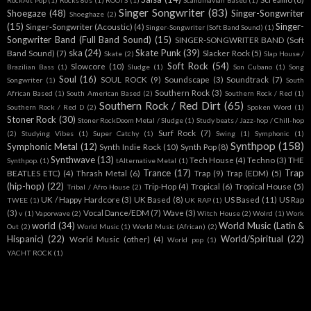
Singer Songwriter
(83)
Shoegaze
(48)
Singer-Songwriter
Shoeghaze
(2)
(15)
Singer-
Singer-Songwriter (Acoustic)
(4)
Singer-Songwriter (Soft Band Sound)
(1)
Songwriter Band (Full Band Sound)
(15)
SINGER-SONGWRITER BAND (Soft
ska
(24)
Skate Punk
(39)
Band Sound)
(7)
Slacker Rock
(5)
Skate
(2)
Slap House /
Soft Rock
(54)
Slowcore
(10)
Brazilian Bass
(1)
Sludge
(1)
Son Cubano
(1)
Song
Soul
(16)
SOUL ROCK
(9)
Soundscape
(3)
Soundtrack
(7)
Songwriter
(1)
South
Southern Rock
(3)
African Based
(1)
South American Based
(2)
Southern Rock / Red
(1)
Southern Rock / Red Dirt
(65)
Southern Rock / Red D
(2)
Spoken Word
(1)
Stoner Rock
(30)
Stoner RockDoom Metal / Sludge
(1)
Study beats / Jazz-hop / Chill-hop
Surf Rock
(7)
(2)
Studying Vibes
(1)
Super Catchy
(1)
Swing
(1)
Symphonic
(1)
Synthpop
(158)
Symphonic Metal
(12)
Synth Indie Rock
(10)
Synth Pop
(8)
Synthwave
(13)
Tech House
(4)
Techno
(3)
THE
Synthpop.
(1)
tAlternative Metal
(1)
Trance
(17)
Trap
BEATLES ETC)
(4)
Thrash Metal
(6)
Trap
(9)
Trap (EDM)
(5)
(hip-hop)
(22)
Trip-Hop
(4)
Tropical
(6)
Tropical House
(5)
Tribal / Afro House
(2)
UK / Happy Hardcore
(3)
UK Based
(8)
US Based
(11)
US Rap
TWEE
(1)
UK RAP
(1)
(3)
Vocal Dance/EDM
(7)
Wave
(3)
v
(1)
Vaporwave
(2)
Witch House
(2)
Wolrd
(1)
Work
world
(34)
World Music (Latin &
Out
(2)
World Music
(1)
World Music (African)
(2)
Hispanic)
(22)
World/Spiritual
(22)
World Music (other)
(4)
World pop
(1)
YACHT ROCK
(1)