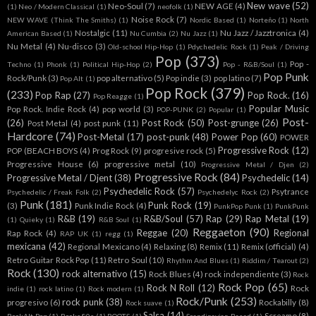
New wave
(52)
Neo-Soul
(7)
NEW AGE
(4)
(1)
Neo / Modern Classical
(1)
neofolk
(1)
Noise Rock
(7)
NEW WAVE (Think The Smiths)
(1)
Nordic Based
(1)
Norteño
(1)
North
Nostalgic
(11)
Nu Jazz / Jazztronica
(4)
American Based
(1)
Nu Cumbia
(2)
Nu Jazz
(1)
Nu Metal
(4)
Nu-disco
(3)
Old-school Hip-Hop
(1)
Pdychedelic Rock
(1)
Peak / Driving
Pop
(373)
Pop -
Techno
(1)
Phonk
(1)
Political Hip-Hop
(2)
Pop - R&B/Soul
(1)
Pop Punk
Rock/Punk
(3)
pop alternativo
(5)
Pop indie
(3)
pop latino
(7)
Pop Alt
(1)
Pop Rock
(379)
(233)
Pop Rap
(27)
Pop Rock.
(16)
Pop Reagge
(1)
Popular Music
Pop Rock. Indie Rock
(4)
pop world
(3)
POP-PUNK
(2)
Popular
(1)
Post-
(26)
Post Rock
(50)
Post-grunge
(26)
Post Metal
(4)
post punk
(11)
Hardcore
(74)
Post-Metal
(17)
post-punk
(48)
Power Pop
(60)
POWER
Progressive Rock
(12)
POP (BEACH BOYS
(4)
Prog Rock
(9)
progresive rock
(5)
Progressive House
(6)
progressive metal
(10)
Progressive Metal / Djen
(2)
Progressive Rock
(84)
Progressive Metal / Djent
(38)
Psychedelic
(14)
Psychedelic Rock
(57)
Psytrance
Psychedelic / Freak Folk
(2)
Psychedelyc Rock
(2)
Punk
(181)
Punk Rock
(19)
(3)
Punk Indie Rock
(4)
PunkPop Punk
(1)
PunkPunk
R&B
(19)
R&B/Soul
(57)
Rap
(29)
Rap Metal
(19)
(1)
Quieky
(1)
R&B Soul
(1)
Reggaeton
(90)
Reggae
(20)
Regional
Rap Rock
(4)
RAP UK
(1)
regg
(1)
mexicana
(42)
Regional Mexicano
(4)
Relaxing
(8)
Remix
(11)
Remix (official)
(4)
Retro Guitar Rock Pop
(11)
Retro Soul
(10)
Rhythm And Blues
(1)
Riddim / Tearout
(2)
Rock
(130)
rock alternativo
(15)
Rock Blues
(4)
rock independiente
(3)
Rock
Rock Pop
(65)
Rock N Roll
(12)
Rock
indie
(1)
rock latino
(1)
Rock modern
(1)
Rock/Punk
(253)
rock punk
(38)
progresivo
(6)
Rockabilly
(8)
Rock suave
(1)
Salsa
(14)
Screamo
(8)
RockAlt Pop
(1)
Rocks 80s
(1)
ROOTS
(1)
Scandinavian Based
(1)