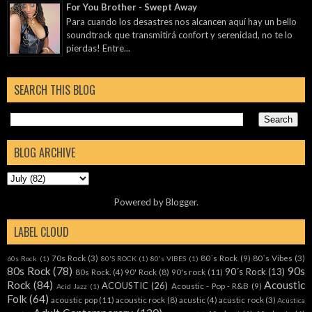
For You Brother - Swept Away
Para cuando los desastres nos alcancen aquí hay un bello
soundtrack que transmitirá confort y serenidad, no te lo
pierdas! Entre...
SEARCH THIS BLOG
BLOG ARCHIVE
Powered by
Blogger
.
LABEL CLOUD
70s Rock
(3)
80´s Rock
(9)
80´s Vibes
(3)
60s Rock
(1)
80'S ROCK
(1)
80's VIBES
(1)
80s Rock
(78)
90s
90´s Rock
(13)
80s Rock.
(4)
90' Rock
(8)
90's rock
(11)
Rock
(84)
Acoustic
ACOUSTIC
(26)
Acoustic - Pop - R&B
(9)
Acid Jazz
(1)
Folk
(64)
acoustic pop
(11)
acoustic rock
(8)
acustic
(4)
acustic rock
(3)
Acústica