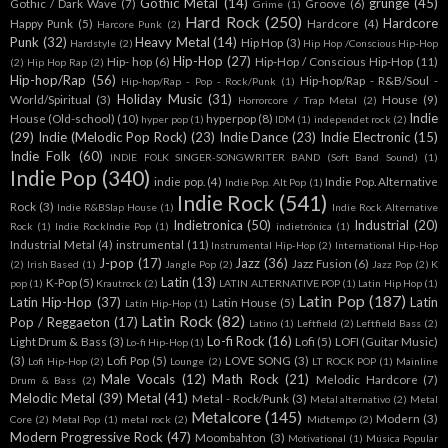
Gothic Metal
(14)
grunge
(45)
Gothic / Dark Wave
(7)
Groove
(6)
Grime
(1)
Hard Rock
(250)
Hardcore
Happy Punk
(5)
Hardcore
(4)
Harcore Punk
(2)
Punk
(32)
Heavy Metal
(14)
Hip Hop
(3)
Hardstyle
(2)
Hip Hop /Conscious Hip-Hop
Hip-Hop
(27)
Hip- hop
(6)
Hip-Hop / Conscious Hip-Hop
(11)
(2)
Hip Hop Rap
(2)
Hip-hop/Rap
(56)
Hip-hop/Rap - R&B/Soul -
Hip-hop/Rap - Pop - Rock/Punk
(1)
Holiday Music
(31)
World/Spiritual
(3)
House
(9)
Horrorcore / Trap Metal
(2)
Indie
House (Old-school)
(10)
hyperpop
(8)
hyper pop
(1)
IDM
(1)
independet rock
(2)
(29)
Indie (Melodic Pop Rock)
(23)
Indie Dance
(23)
Indie Electronic
(15)
Indie Folk
(60)
INDIE FOLK SINGER-SONGWRITER BAND (Soft Band Sound)
(1)
Indie Pop
(340)
indie pop.
(4)
Indie Pop. Alternative
Indie Pop. Alt Pop
(1)
Indie Rock
(541)
Rock
(3)
Indie R&BSlap House
(1)
Indie Rock Alternative
Indietronica
(50)
Industrial
(20)
Rock
(1)
Indie RockIndie Pop
(1)
indietrónica
(1)
Industrial Metal
(4)
instrumental
(11)
Instrumental Hip-Hop
(2)
International Hip-Hop
J-pop
(17)
Jazz
(36)
Jazz Fusion
(6)
(2)
Irish Based
(1)
Jangle Pop
(2)
Jazz Pop
(2)
K
Latin
(13)
K-Pop
(5)
pop
(1)
Krautrock
(2)
LATIN ALTERNATIVE POP
(1)
Latin Hip Hop
(1)
Latin Pop
(187)
Latin Hip-Hop
(37)
Latin
Latin House
(5)
Latín Hip-Hop
(1)
Latin Rock
(82)
Pop / Reggaeton
(17)
Latino
(1)
Leftfield
(2)
Leftfield Bass
(2)
Lo-fi Rock
(16)
Light Drum & Bass
(3)
Lofi
(5)
LOFI (Guitar Music)
Lo-fi Hip-Hop
(1)
(3)
Lofi Pop
(5)
LOVE SONG
(3)
Lofi Hip-Hop
(2)
Lounge
(2)
LT ROCK POP
(1)
Mainline
Male Vocals
(12)
Math Rock
(21)
Melodic Hardcore
(7)
Drum & Bass
(2)
Melodic Metal
(39)
Metal
(41)
Metal - Rock/Punk
(3)
Metal alternativo
(2)
Metal
Metalcore
(145)
Modern
(3)
Core
(2)
Metal Pop
(1)
metal rock
(2)
Midtempo
(2)
Modern Progressive Rock
(47)
Moombahton
(3)
Motivational
(1)
Música Popular