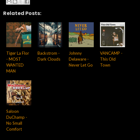
Related Posts:
Tiger La Flor
Backstrom -
Johnny
VANCAMP -
- MOST
Dark Clouds
Delaware -
This Old
WANTED
Never Let Go
Town
MAN
Saloon
DuChamp -
No Small
Comfort