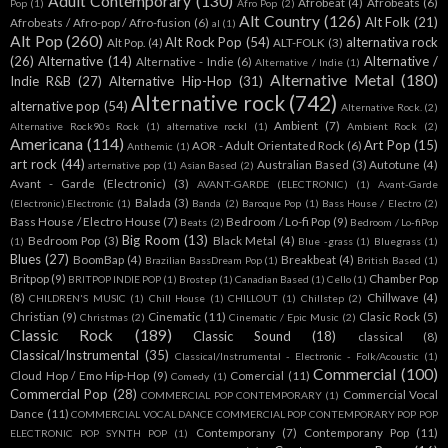
Adult Contemporary
(130)
Afrobeat
(4)
Afrobeats
(6)
Pop
(1)
Afro Pop
(2)
Alt Country
(126)
Alt Folk
(21)
Afrobeats / Afro-pop / Afro-fusion
(6)
al
(1)
Alt Pop
(260)
Alt Rock Pop
(54)
alternativa rock
Alt Pop.
(4)
ALT-FOLK
(3)
(26)
Alternative
(14)
Alternative /
Alternative - Indie
(6)
Alternative / Indie
(1)
Alternative Metal
(180)
Indie R&B
(27)
Alternative Hip-Hop
(31)
Alternative rock
(742)
alternative pop
(54)
Alternative Rock.
(2)
Ambient
(7)
Alternative Rock90s Rock
(1)
alternative rockl
(1)
Ambient Rock
(2)
Americana
(114)
Art Pop
(15)
AOR - Adult Orientated Rock
(6)
Anthemic
(1)
art rock
(44)
Australian Based
(3)
Autotune
(4)
arternative pop
(1)
Asian Based
(2)
Avant - Garde (Electronic)
(3)
AVANT-GARDE (ELECTRONIC)
(1)
Avant-Garde
Balada
(3)
(Electronic).Electronic
(1)
Banda
(2)
Baroque Pop
(1)
Bass House / Electro
(2)
Bass House / Electro House
(7)
Bedroom / Lo-fi Pop
(9)
Beats
(2)
Bedroom / Lo-fiPop
Big Room
(13)
Bedroom Pop
(3)
Black Metal
(4)
(1)
Blue -grass
(1)
Bluegrass
(1)
Blues
(27)
BoomBap
(4)
Breakbeat
(4)
Brazilian BassDream Pop
(1)
British Based
(1)
Britpop
(9)
Chamber Pop
BRITPOP INDIE POP
(1)
Brostep
(1)
Canadian Based
(1)
Cello
(1)
(8)
Chillwave
(4)
CHILDREN'S MUSIC
(1)
Chill House
(1)
CHILLOUT
(1)
Chillstep
(2)
Christian
(9)
Cinematic
(11)
Clasic Rock
(5)
Christmas
(2)
Cinematic / Epic Music
(2)
Classic Rock
(189)
Classic Sound
(18)
classical
(8)
Classical/Instrumental
(35)
Classical/Instrumental - Electronic - Folk/Acoustic
(1)
Commercial
(100)
Cloud Hop / Emo Hip-Hop
(9)
Comercial
(11)
Comedy
(1)
Commercial Pop
(28)
Commercial Vocal
COMMERCIAL POP CONTEMPORARY
(1)
Dance
(11)
COMMERCIAL VOCAL DANCE COMMERCIAL POP CONTEMPORARY POP POP
Contemporany
(7)
Contemporany Pop
(11)
ELECTRONIC POP SYNTH POP
(1)