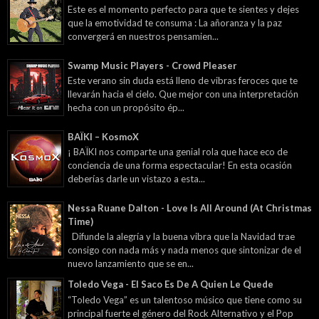
Este es el momento perfecto para que te sientes y dejes
que la emotividad te consuma : La añoranza y la paz
convergerá en nuestros pensamien...
Swamp Music Players - Crowd Pleaser
Este verano sin duda está lleno de vibras feroces que te
llevarán hacia el cielo. Que mejor con una interpretación
hecha con un propósito ép...
BAÏKI – KosmoX
¡ BAÏKI nos comparte una genial rola que hace eco de
conciencia de una forma espectacular! En esta ocasión
deberías darle un vistazo a esta...
Nessa Ruane Dalton - Love Is All Around (At Christmas
Time)
Difunde la alegría y la buena vibra que la Navidad trae
consigo con nada más y nada menos que sintonizar de el
nuevo lanzamiento que se en...
Toledo Vega - El Saco Es De A Quien Le Quede
“Toledo Vega” es un talentoso músico que tiene como su
principal fuerte el género del Rock Alternativo y el Pop