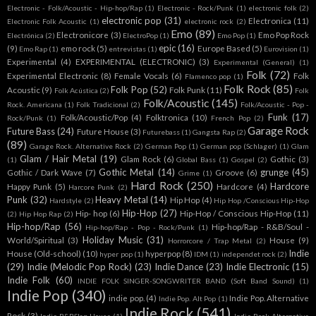
Electronic - Folk/Acoustic - Hip-hop/Rap
(1)
Electronic - Rock/Punk
(1)
electronic folk
(2)
electronic pop
(31)
Electronica
(11)
Electronic Folk Acoustic
(1)
electronic rock
(2)
Emo
(89)
Electronicore
(3)
Emo Pop Rock
Electrónica
(2)
ElectroPop
(1)
Emo Pop
(1)
epic
(16)
(9)
emo rock
(5)
Europe Based
(5)
Emo Rap
(1)
entrevistas
(1)
Eurovision
(1)
Experimental
(4)
EXPERIMENTAL (ELECTRONIC)
(3)
Experimental (General)
(1)
Folk
(72)
Experimental Electronic
(8)
Female Vocals
(6)
Folk
Flamenco pop
(1)
Folk Rock
(85)
Folk Pop
(52)
Acoustic
(9)
Folk Punk
(11)
Folk Acústica
(2)
Folk
Folk/Acoustic
(145)
Rock. Americana
(1)
Folk Tradicional
(2)
Folk/Acoustic - Pop -
Funk
(17)
Folk/Acoustic/Pop
(4)
Folktronica
(10)
Rock/Punk
(1)
French Pop
(2)
Garage Rock
Future Bass
(24)
Future House
(3)
Futurebass
(1)
Gangsta Rap
(2)
(89)
Garage Rock. Alternative Rock
(2)
German Pop
(1)
German pop (Schlager)
(1)
Glam
Glam / Hair Metal
(19)
Glam Rock
(6)
Gothic
(3)
(1)
Global Bass
(1)
Gospel
(2)
Gothic Metal
(14)
grunge
(45)
Gothic / Dark Wave
(7)
Groove
(6)
Grime
(1)
Hard Rock
(250)
Hardcore
Happy Punk
(5)
Hardcore
(4)
Harcore Punk
(2)
Punk
(32)
Heavy Metal
(14)
Hip Hop
(4)
Hardstyle
(2)
Hip Hop /Conscious Hip-Hop
Hip-Hop
(27)
Hip- hop
(6)
Hip-Hop / Conscious Hip-Hop
(11)
(2)
Hip Hop Rap
(2)
Hip-hop/Rap
(56)
Hip-hop/Rap - R&B/Soul -
Hip-hop/Rap - Pop - Rock/Punk
(1)
Holiday Music
(31)
World/Spiritual
(3)
House
(9)
Horrorcore / Trap Metal
(2)
Indie
House (Old-school)
(10)
hyperpop
(8)
hyper pop
(1)
IDM
(1)
independet rock
(2)
(29)
Indie (Melodic Pop Rock)
(23)
Indie Dance
(23)
Indie Electronic
(15)
Indie Folk
(60)
INDIE FOLK SINGER-SONGWRITER BAND (Soft Band Sound)
(1)
Indie Pop
(340)
indie pop.
(4)
Indie Pop. Alternative
Indie Pop. Alt Pop
(1)
Indie Rock
(541)
Rock
(3)