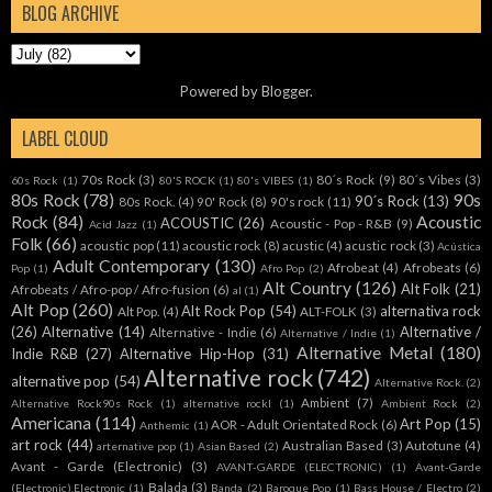
BLOG ARCHIVE
Powered by
Blogger
.
LABEL CLOUD
70s Rock
(3)
80´s Rock
(9)
80´s Vibes
(3)
60s Rock
(1)
80'S ROCK
(1)
80's VIBES
(1)
80s Rock
(78)
90s
90´s Rock
(13)
80s Rock.
(4)
90' Rock
(8)
90's rock
(11)
Rock
(84)
Acoustic
ACOUSTIC
(26)
Acoustic - Pop - R&B
(9)
Acid Jazz
(1)
Folk
(66)
acoustic pop
(11)
acoustic rock
(8)
acustic
(4)
acustic rock
(3)
Acústica
Adult Contemporary
(130)
Afrobeat
(4)
Afrobeats
(6)
Pop
(1)
Afro Pop
(2)
Alt Country
(126)
Alt Folk
(21)
Afrobeats / Afro-pop / Afro-fusion
(6)
al
(1)
Alt Pop
(260)
Alt Rock Pop
(54)
alternativa rock
Alt Pop.
(4)
ALT-FOLK
(3)
(26)
Alternative
(14)
Alternative /
Alternative - Indie
(6)
Alternative / Indie
(1)
Alternative Metal
(180)
Indie R&B
(27)
Alternative Hip-Hop
(31)
Alternative rock
(742)
alternative pop
(54)
Alternative Rock.
(2)
Ambient
(7)
Alternative Rock90s Rock
(1)
alternative rockl
(1)
Ambient Rock
(2)
Americana
(114)
Art Pop
(15)
AOR - Adult Orientated Rock
(6)
Anthemic
(1)
art rock
(44)
Australian Based
(3)
Autotune
(4)
arternative pop
(1)
Asian Based
(2)
Avant - Garde (Electronic)
(3)
AVANT-GARDE (ELECTRONIC)
(1)
Avant-Garde
Balada
(3)
(Electronic).Electronic
(1)
Banda
(2)
Baroque Pop
(1)
Bass House / Electro
(2)