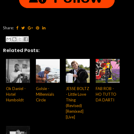
Share:
Related Posts:
Ok Daniel -
Golsie -
JESSE BOLTZ
FAB ROB -
Hotel
Millennials
- Little Love
HO TUTTO
Humboldt
Circle
Thing
DA DARTI
(Revised)
[Remixed]
[Live]