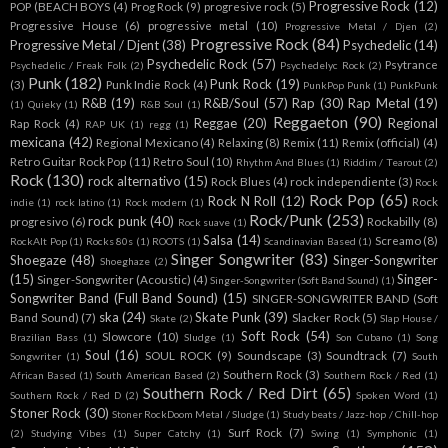
Progressive Rock
(12)
POP (BEACH BOYS
(4)
Prog Rock
(9)
progresive rock
(5)
Progressive House
(6)
progressive metal
(10)
Progressive Metal / Djen
(2)
Progressive Rock
(84)
Progressive Metal / Djent
(38)
Psychedelic
(14)
Psychedelic Rock
(57)
Psytrance
Psychedelic / Freak Folk
(2)
Psychedelyc Rock
(2)
Punk
(182)
Punk Rock
(19)
(3)
Punk Indie Rock
(4)
PunkPop Punk
(1)
PunkPunk
R&B
(19)
R&B/Soul
(57)
Rap
(30)
Rap Metal
(19)
(1)
Quieky
(1)
R&B Soul
(1)
Reggaeton
(90)
Reggae
(20)
Regional
Rap Rock
(4)
RAP UK
(1)
regg
(1)
mexicana
(42)
Regional Mexicano
(4)
Relaxing
(8)
Remix
(11)
Remix (official)
(4)
Retro Guitar Rock Pop
(11)
Retro Soul
(10)
Rhythm And Blues
(1)
Riddim / Tearout
(2)
Rock
(130)
rock alternativo
(15)
Rock Blues
(4)
rock independiente
(3)
Rock
Rock Pop
(65)
Rock N Roll
(12)
Rock
indie
(1)
rock latino
(1)
Rock modern
(1)
Rock/Punk
(253)
rock punk
(40)
progresivo
(6)
Rockabilly
(8)
Rock suave
(1)
Salsa
(14)
Screamo
(8)
RockAlt Pop
(1)
Rocks 80s
(1)
ROOTS
(1)
Scandinavian Based
(1)
Singer Songwriter
(83)
Shoegaze
(48)
Singer-Songwriter
Shoeghaze
(2)
(15)
Singer-
Singer-Songwriter (Acoustic)
(4)
Singer-Songwriter (Soft Band Sound)
(1)
Songwriter Band (Full Band Sound)
(15)
SINGER-SONGWRITER BAND (Soft
ska
(24)
Skate Punk
(39)
Band Sound)
(7)
Slacker Rock
(5)
Skate
(2)
Slap House /
Soft Rock
(54)
Slowcore
(10)
Brazilian Bass
(1)
Sludge
(1)
Son Cubano
(1)
Song
Soul
(16)
SOUL ROCK
(9)
Soundscape
(3)
Soundtrack
(7)
Songwriter
(1)
South
Southern Rock
(3)
African Based
(1)
South American Based
(2)
Southern Rock / Red
(1)
Southern Rock / Red Dirt
(65)
Southern Rock / Red D
(2)
Spoken Word
(1)
Stoner Rock
(30)
Stoner RockDoom Metal / Sludge
(1)
Study beats / Jazz-hop / Chill-hop
Surf Rock
(7)
(2)
Studying Vibes
(1)
Super Catchy
(1)
Swing
(1)
Symphonic
(1)