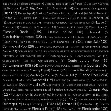
Bass House / Electro House
(7)
Bedroom / Lo-fi Pop
(9)
Beats
(2)
Bedroom / Lo-fiPop
Big Room
(13)
Bedroom Pop
(3)
Black Metal
(4)
(1)
Blue -grass
(1)
Bluegrass
(1)
Blues
(27)
BoomBap
(4)
Breakbeat
(4)
Brazilian BassDream Pop
(1)
British Based
(1)
Britpop
(9)
Chamber Pop
BRITPOP INDIE POP
(1)
Brostep
(1)
Canadian Based
(1)
Cello
(1)
(8)
Chillwave
(4)
CHILDREN'S MUSIC
(1)
Chill House
(1)
CHILLOUT
(1)
Chillstep
(2)
Christian
(9)
Cinematic
(11)
Clasic Rock
(5)
Christmas
(2)
Cinematic / Epic Music
(2)
Classic Rock
(189)
Classic Sound
(18)
classical
(8)
Classical/Instrumental
(35)
Classical/Instrumental - Electronic - Folk/Acoustic
(1)
Commercial
(100)
Cloud Hop / Emo Hip-Hop
(9)
Comercial
(11)
Comedy
(1)
Commercial Pop
(28)
Commercial Vocal
COMMERCIAL POP CONTEMPORARY
(1)
Dance
(11)
COMMERCIAL VOCAL DANCE COMMERCIAL POP CONTEMPORARY POP POP
Contemporany
(7)
Contemporany Pop
(11)
ELECTRONIC POP SYNTH POP
(1)
Contemporary Pop
(16)
Contemporary
(3)
Contemporany R&B
(1)
Country
(96)
Contemporary R&B
(14)
CONTEMPORARY SOUL
(1)
Corridos
(1)
Cover
(26)
Cover (official)
(25)
Country Rap
(4)
Country Americana
(1)
Covers
(1)
Dance Pop
(204)
Cumbia
(6)
Dance
(8)
Dance Hall
(5)
Crossover Classical
(1)
Dancehall
(19)
Dark pop
(8)
Dark wave
(5)
Dance Pop Nu-disco
(2)
DARK-POP
(1)
Death Metal
(19)
Deathcore
(8)
Deep House
(8)
Darkwave
(1)
Deep Trance
(1)
Dream Pop
Disco
(11)
Doom Metal / Sludge
(7)
disco rap
(2)
Downtempo
(2)
(127)
DREAM POP (Electronic/Pop)
(4)
DREAM POP (Guitar Dreamy Mellow Vibes)
Drill
(4)
(1)
DREAM POP (Guitar Washed-out/Shoegaze Style)
(1)
Drum N Bass / Jungle
(2)
Dubstep
(19)
EDM
(43)
Electro
(14)
Easy Listening
(3)
Electro
Electro Folk
(1)
Electro Pop
(118)
Electronic
(100)
Funk
(4)
Electro Jazz
(1)
Electro-Goth
(1)