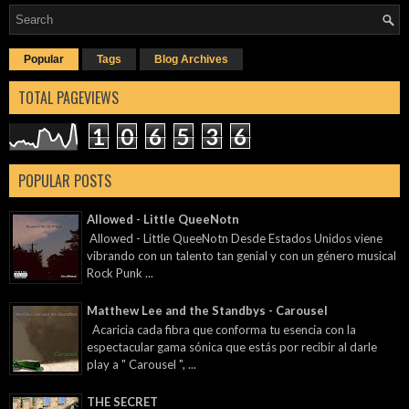
Popular
Tags
Blog Archives
TOTAL PAGEVIEWS
1
0
6
5
3
6
POPULAR POSTS
Allowed - Little QueeNotn
Allowed - Little QueeNotn Desde Estados Unidos viene
vibrando con un talento tan genial y con un género musical
Rock Punk ...
Matthew Lee and the Standbys - Carousel
Acaricia cada fibra que conforma tu esencia con la
espectacular gama sónica que estás por recibir al darle
play a " Carousel ", ...
THE SECRET