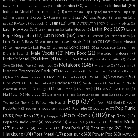
Indie R&BSlap House
(1)
Indie Rock Alternative
Indietronica
(50)
Industrial
(20)
Rock
(1)
Indie RockIndie Pop
(1)
indietrónica
(1)
Industrial Metal
(4)
instrumental
(11)
Instrumental Hip-Hop
(2)
International Hip-Hop
J-pop
(17)
Jazz
(36)
Jazz Fusion
(6)
(2)
Irish Based
(1)
Jangle Pop
(2)
Jazz Pop
(2)
K
Latin
(13)
K-Pop
(5)
pop
(1)
Krautrock
(2)
LATIN ALTERNATIVE POP
(1)
Latin Hip Hop
(1)
Latin Pop
(187)
Latin Hip-Hop
(37)
Latin
Latin House
(5)
Latín Hip-Hop
(1)
Latin Rock
(82)
Pop / Reggaeton
(17)
Latino
(1)
Leftfield
(2)
Leftfield Bass
(2)
Lo-fi Rock
(16)
Light Drum & Bass
(3)
Lofi
(5)
LOFI (Guitar Music)
Lo-fi Hip-Hop
(1)
(3)
Lofi Pop
(5)
LOVE SONG
(3)
Lofi Hip-Hop
(2)
Lounge
(2)
LT ROCK POP
(1)
Mainline
Male Vocals
(12)
Math Rock
(21)
Melodic Hardcore
(7)
Drum & Bass
(2)
Melodic Metal
(39)
Metal
(41)
Metal - Rock/Punk
(3)
Metal alternativo
(2)
Metal
Metalcore
(145)
Modern
(3)
Core
(2)
Metal Pop
(1)
metal rock
(2)
Midtempo
(2)
Modern Progressive Rock
(47)
Moombahton
(3)
Motivational
(1)
Música Popular
New wave
(52)
Neo-Soul
(7)
NEW AGE
(4)
(1)
Neo / Modern Classical
(1)
neofolk
(1)
Noise Rock
(7)
NEW WAVE (Think The Smiths)
(1)
Nordic Based
(1)
Norteño
(1)
North
Nostalgic
(11)
Nu Jazz / Jazztronica
(4)
American Based
(1)
Nu Cumbia
(2)
Nu Jazz
(1)
Nu Metal
(4)
Nu-disco
(3)
Old-school Hip-Hop
(1)
Pdychedelic Rock
(1)
Peak / Driving
Pop
(374)
Pop -
Techno
(1)
Phonk
(1)
Political Hip-Hop
(2)
Pop - R&B/Soul
(1)
Pop Punk
Rock/Punk
(3)
pop alternativo
(5)
Pop indie
(3)
pop latino
(7)
Pop Alt
(1)
Pop Rock
(382)
(233)
Pop Rap
(27)
Pop Rock.
(16)
Pop Reagge
(1)
Popular Music
Pop Rock. Indie Rock
(4)
pop world
(3)
POP-PUNK
(2)
Popular
(1)
Post-
(27)
Post Rock
(50)
Post-grunge
(26)
Post Metal
(4)
post punk
(11)
Hardcore
(74)
Post-Metal
(17)
post-punk
(48)
Power Pop
(60)
POWER