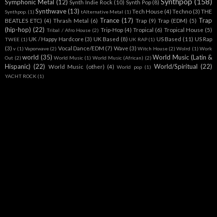
Synthpop
(158)
Symphonic Metal
(12)
Synth Indie Rock
(10)
Synth Pop
(8)
Synthwave
(13)
Tech House
(4)
Techno
(3)
THE
Synthpop.
(1)
tAlternative Metal
(1)
Trance
(17)
Trap
BEATLES ETC)
(4)
Thrash Metal
(6)
Trap
(9)
Trap (EDM)
(5)
(hip-hop)
(22)
Trip-Hop
(4)
Tropical
(6)
Tropical House
(5)
Tribal / Afro House
(2)
UK / Happy Hardcore
(3)
UK Based
(8)
US Based
(11)
US Rap
TWEE
(1)
UK RAP
(1)
(3)
Vocal Dance/EDM
(7)
Wave
(3)
v
(1)
Vaporwave
(2)
Witch House
(2)
Wolrd
(1)
Work
world
(35)
World Music (Latin &
Out
(2)
World Music
(1)
World Music (African)
(2)
Hispanic)
(22)
World/Spiritual
(22)
World Music (other)
(4)
World pop
(1)
YACHT ROCK
(1)