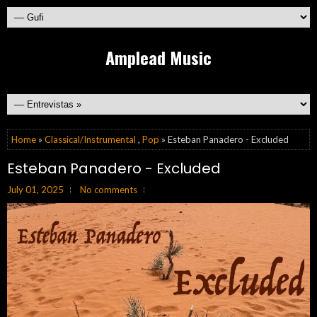
Amplead Music
Home
»
Classical/Instrumental
,
Pop
» Esteban Panadero - Excluded
Esteban Panadero - Excluded
July 01, 2025
No comments