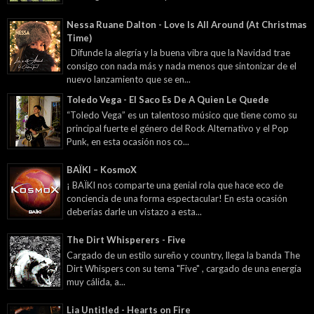
Nessa Ruane Dalton - Love Is All Around (At Christmas
Time)
Difunde la alegría y la buena vibra que la Navidad trae
consigo con nada más y nada menos que sintonizar de el
nuevo lanzamiento que se en...
Toledo Vega - El Saco Es De A Quien Le Quede
“Toledo Vega” es un talentoso músico que tiene como su
principal fuerte el género del Rock Alternativo y el Pop
Punk, en esta ocasión nos co...
BAÏKI – KosmoX
¡ BAÏKI nos comparte una genial rola que hace eco de
conciencia de una forma espectacular! En esta ocasión
deberías darle un vistazo a esta...
The Dirt Whisperers - Five
Cargado de un estilo sureño y country, llega la banda The
Dirt Whispers con su tema "Five" , cargado de una energía
muy cálida, a...
Lia Untitled - Hearts on Fire