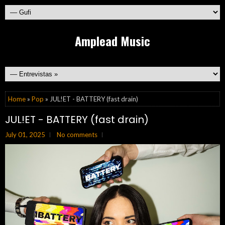
Amplead Music
Home
»
Pop
» JUL!ET - BATTERY (fast drain)
JUL!ET - BATTERY (fast drain)
July 01, 2025
No comments