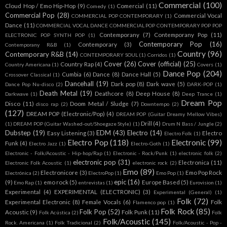
Commercial
(100)
Cloud Hop / Emo Hip-Hop
(9)
Comercial
(11)
Comedy
(1)
Commercial Pop
(28)
Commercial Vocal
COMMERCIAL POP CONTEMPORARY
(1)
Dance
(11)
COMMERCIAL VOCAL DANCE COMMERCIAL POP CONTEMPORARY POP POP
Contemporany
(7)
Contemporany Pop
(11)
ELECTRONIC POP SYNTH POP
(1)
Contemporary Pop
(16)
Contemporary
(3)
Contemporany R&B
(1)
Country
(96)
Contemporary R&B
(14)
CONTEMPORARY SOUL
(1)
Corridos
(1)
Cover
(26)
Cover (official)
(25)
Country Rap
(4)
Country Americana
(1)
Covers
(1)
Dance Pop
(204)
Cumbia
(6)
Dance
(8)
Dance Hall
(5)
Crossover Classical
(1)
Dancehall
(19)
Dark pop
(8)
Dark wave
(5)
Dance Pop Nu-disco
(2)
DARK-POP
(1)
Death Metal
(19)
Deathcore
(8)
Deep House
(8)
Darkwave
(1)
Deep Trance
(1)
Dream Pop
Disco
(11)
Doom Metal / Sludge
(7)
disco rap
(2)
Downtempo
(2)
(127)
DREAM POP (Electronic/Pop)
(4)
DREAM POP (Guitar Dreamy Mellow Vibes)
Drill
(4)
(1)
DREAM POP (Guitar Washed-out/Shoegaze Style)
(1)
Drum N Bass / Jungle
(2)
Dubstep
(19)
EDM
(43)
Electro
(14)
Easy Listening
(3)
Electro
Electro Folk
(1)
Electro Pop
(118)
Electronic
(99)
Funk
(4)
Electro Jazz
(1)
Electro-Goth
(1)
Electronic - Folk/Acoustic - Hip-hop/Rap
(1)
Electronic - Rock/Punk
(1)
electronic folk
(2)
electronic pop
(31)
Electronica
(11)
Electronic Folk Acoustic
(1)
electronic rock
(2)
Emo
(89)
Electronicore
(3)
Emo Pop Rock
Electrónica
(2)
ElectroPop
(1)
Emo Pop
(1)
epic
(16)
(9)
emo rock
(5)
Europe Based
(5)
Emo Rap
(1)
entrevistas
(1)
Eurovision
(1)
Experimental
(4)
EXPERIMENTAL (ELECTRONIC)
(3)
Experimental (General)
(1)
Folk
(72)
Experimental Electronic
(8)
Female Vocals
(6)
Folk
Flamenco pop
(1)
Folk Rock
(85)
Folk Pop
(52)
Acoustic
(9)
Folk Punk
(11)
Folk Acústica
(2)
Folk
Folk/Acoustic
(145)
Rock. Americana
(1)
Folk Tradicional
(2)
Folk/Acoustic - Pop -