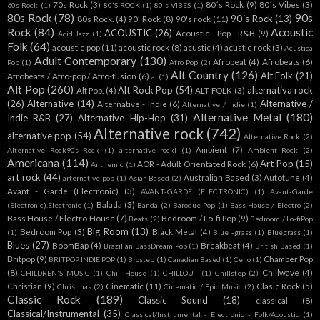
70s Rock
(3)
80´s Rock
(9)
80´s Vibes
(3)
60s Rock
(1)
80'S ROCK
(1)
80's VIBES
(1)
80s Rock
(78)
90s
90´s Rock
(13)
80s Rock.
(4)
90' Rock
(8)
90's rock
(11)
Rock
(84)
Acoustic
ACOUSTIC
(26)
Acoustic - Pop - R&B
(9)
Acid Jazz
(1)
Folk
(64)
acoustic pop
(11)
acoustic rock
(8)
acustic
(4)
acustic rock
(3)
Acústica
Adult Contemporary
(130)
Afrobeat
(4)
Afrobeats
(6)
Pop
(1)
Afro Pop
(2)
Alt Country
(126)
Alt Folk
(21)
Afrobeats / Afro-pop / Afro-fusion
(6)
al
(1)
Alt Pop
(260)
Alt Rock Pop
(54)
alternativa rock
Alt Pop.
(4)
ALT-FOLK
(3)
(26)
Alternative
(14)
Alternative /
Alternative - Indie
(6)
Alternative / Indie
(1)
Alternative Metal
(180)
Indie R&B
(27)
Alternative Hip-Hop
(31)
Alternative rock
(742)
alternative pop
(54)
Alternative Rock.
(2)
Ambient
(7)
Alternative Rock90s Rock
(1)
alternative rockl
(1)
Ambient Rock
(2)
Americana
(114)
Art Pop
(15)
AOR - Adult Orientated Rock
(6)
Anthemic
(1)
art rock
(44)
Australian Based
(3)
Autotune
(4)
arternative pop
(1)
Asian Based
(2)
Avant - Garde (Electronic)
(3)
AVANT-GARDE (ELECTRONIC)
(1)
Avant-Garde
Balada
(3)
(Electronic).Electronic
(1)
Banda
(2)
Baroque Pop
(1)
Bass House / Electro
(2)
Bass House / Electro House
(7)
Bedroom / Lo-fi Pop
(9)
Beats
(2)
Bedroom / Lo-fiPop
Big Room
(13)
Bedroom Pop
(3)
Black Metal
(4)
(1)
Blue -grass
(1)
Bluegrass
(1)
Blues
(27)
BoomBap
(4)
Breakbeat
(4)
Brazilian BassDream Pop
(1)
British Based
(1)
Britpop
(9)
Chamber Pop
BRITPOP INDIE POP
(1)
Brostep
(1)
Canadian Based
(1)
Cello
(1)
(8)
Chillwave
(4)
CHILDREN'S MUSIC
(1)
Chill House
(1)
CHILLOUT
(1)
Chillstep
(2)
Christian
(9)
Cinematic
(11)
Clasic Rock
(5)
Christmas
(2)
Cinematic / Epic Music
(2)
Classic Rock
(189)
Classic Sound
(18)
classical
(8)
Classical/Instrumental
(35)
Classical/Instrumental - Electronic - Folk/Acoustic
(1)