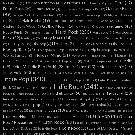
Funk
(17)
Folk/Acoustic/Pop
(4)
Folktronica
(10)
Rock/Punk
(1)
French Pop
(2)
Garage Rock
Future Bass
(24)
Future House
(3)
Futurebass
(1)
Gangsta Rap
(2)
(89)
Garage Rock. Alternative Rock
(2)
German Pop
(1)
German pop (Schlager)
(1)
Glam
Glam / Hair Metal
(19)
Glam Rock
(6)
Gothic
(3)
(1)
Global Bass
(1)
Gospel
(2)
Gothic Metal
(14)
grunge
(45)
Gothic / Dark Wave
(7)
Groove
(6)
Grime
(1)
Hard Rock
(250)
Hardcore
Happy Punk
(5)
Hardcore
(4)
Harcore Punk
(2)
Punk
(32)
Heavy Metal
(14)
Hip Hop
(3)
Hardstyle
(2)
Hip Hop /Conscious Hip-Hop
Hip-Hop
(27)
Hip- hop
(6)
Hip-Hop / Conscious Hip-Hop
(11)
(2)
Hip Hop Rap
(2)
Hip-hop/Rap
(56)
Hip-hop/Rap - R&B/Soul -
Hip-hop/Rap - Pop - Rock/Punk
(1)
Holiday Music
(31)
World/Spiritual
(3)
House
(9)
Horrorcore / Trap Metal
(2)
Indie
House (Old-school)
(10)
hyperpop
(8)
hyper pop
(1)
IDM
(1)
independet rock
(2)
(29)
Indie (Melodic Pop Rock)
(23)
Indie Dance
(23)
Indie Electronic
(15)
Indie Folk
(60)
INDIE FOLK SINGER-SONGWRITER BAND (Soft Band Sound)
(1)
Indie Pop
(340)
indie pop.
(4)
Indie Pop. Alternative
Indie Pop. Alt Pop
(1)
Indie Rock
(541)
Rock
(3)
Indie R&BSlap House
(1)
Indie Rock Alternative
Indietronica
(50)
Industrial
(20)
Rock
(1)
Indie RockIndie Pop
(1)
indietrónica
(1)
Industrial Metal
(4)
instrumental
(11)
Instrumental Hip-Hop
(2)
International Hip-Hop
J-pop
(17)
Jazz
(36)
Jazz Fusion
(6)
(2)
Irish Based
(1)
Jangle Pop
(2)
Jazz Pop
(2)
K
Latin
(13)
K-Pop
(5)
pop
(1)
Krautrock
(2)
LATIN ALTERNATIVE POP
(1)
Latin Hip Hop
(1)
Latin Pop
(187)
Latin Hip-Hop
(37)
Latin
Latin House
(5)
Latín Hip-Hop
(1)
Latin Rock
(82)
Pop / Reggaeton
(17)
Latino
(1)
Leftfield
(2)
Leftfield Bass
(2)
Lo-fi Rock
(16)
Light Drum & Bass
(3)
Lofi
(5)
LOFI (Guitar Music)
Lo-fi Hip-Hop
(1)
(3)
Lofi Pop
(5)
LOVE SONG
(3)
Lofi Hip-Hop
(2)
Lounge
(2)
LT ROCK POP
(1)
Mainline