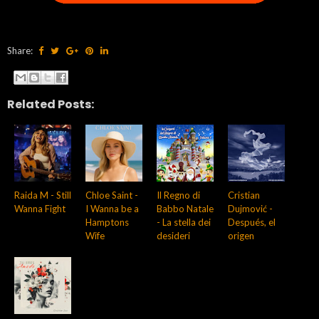
Share:
Related Posts:
Raida M - Still
Chloe Saint -
Il Regno di
Cristian
Wanna Fight
I Wanna be a
Babbo Natale
Dujmović -
Hamptons
- La stella dei
Después, el
Wife
desideri
origen