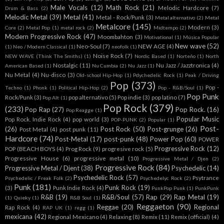
Male Vocals
(12)
Math Rock
(21)
Melodic Hardcore
(7)
Drum & Bass
(2)
Melodic Metal
(39)
Metal
(41)
Metal - Rock/Punk
(3)
Metal alternativo
(2)
Metal
Metalcore
(145)
Modern
(3)
Core
(2)
Metal Pop
(1)
metal rock
(2)
Midtempo
(2)
Modern Progressive Rock
(47)
Moombahton
(3)
Motivational
(1)
Música Popular
New wave
(52)
Neo-Soul
(7)
NEW AGE
(4)
(1)
Neo / Modern Classical
(1)
neofolk
(1)
Noise Rock
(7)
NEW WAVE (Think The Smiths)
(1)
Nordic Based
(1)
Norteño
(1)
North
Nostalgic
(11)
Nu Jazz / Jazztronica
(4)
American Based
(1)
Nu Cumbia
(2)
Nu Jazz
(1)
Nu Metal
(4)
Nu-disco
(3)
Old-school Hip-Hop
(1)
Pdychedelic Rock
(1)
Peak / Driving
Pop
(373)
Pop -
Techno
(1)
Phonk
(1)
Political Hip-Hop
(2)
Pop - R&B/Soul
(1)
Pop Punk
Rock/Punk
(3)
pop alternativo
(5)
Pop indie
(3)
pop latino
(7)
Pop Alt
(1)
Pop Rock
(379)
(233)
Pop Rap
(27)
Pop Rock.
(16)
Pop Reagge
(1)
Popular Music
Pop Rock. Indie Rock
(4)
pop world
(3)
POP-PUNK
(2)
Popular
(1)
Post-
(26)
Post Rock
(50)
Post-grunge
(26)
Post Metal
(4)
post punk
(11)
Hardcore
(74)
Post-Metal
(17)
post-punk
(48)
Power Pop
(60)
POWER
Progressive Rock
(12)
POP (BEACH BOYS
(4)
Prog Rock
(9)
progresive rock
(5)
Progressive House
(6)
progressive metal
(10)
Progressive Metal / Djen
(2)
Progressive Rock
(84)
Progressive Metal / Djent
(38)
Psychedelic
(14)
Psychedelic Rock
(57)
Psytrance
Psychedelic / Freak Folk
(2)
Psychedelyc Rock
(2)
Punk
(181)
Punk Rock
(19)
(3)
Punk Indie Rock
(4)
PunkPop Punk
(1)
PunkPunk
R&B
(19)
R&B/Soul
(57)
Rap
(29)
Rap Metal
(19)
(1)
Quieky
(1)
R&B Soul
(1)
Reggaeton
(90)
Reggae
(20)
Regional
Rap Rock
(4)
RAP UK
(1)
regg
(1)
mexicana
(42)
Regional Mexicano
(4)
Relaxing
(8)
Remix
(11)
Remix (official)
(4)