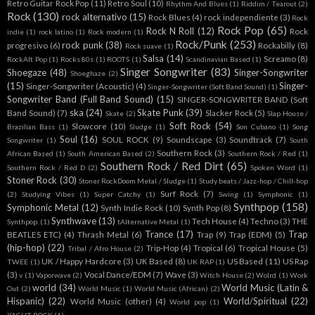
Retro Guitar Rock Pop
(11)
Retro Soul
(10)
Rhythm And Blues
(1)
Riddim / Tearout
(2)
Rock
(130)
rock alternativo
(15)
Rock Blues
(4)
rock independiente
(3)
Rock
Rock Pop
(65)
Rock N Roll
(12)
Rock
indie
(1)
rock latino
(1)
Rock modern
(1)
Rock/Punk
(253)
rock punk
(38)
progresivo
(6)
Rockabilly
(8)
Rock suave
(1)
Salsa
(14)
Screamo
(8)
RockAlt Pop
(1)
Rocks 80s
(1)
ROOTS
(1)
Scandinavian Based
(1)
Singer Songwriter
(83)
Shoegaze
(48)
Singer-Songwriter
Shoeghaze
(2)
(15)
Singer-
Singer-Songwriter (Acoustic)
(4)
Singer-Songwriter (Soft Band Sound)
(1)
Songwriter Band (Full Band Sound)
(15)
SINGER-SONGWRITER BAND (Soft
ska
(24)
Skate Punk
(39)
Band Sound)
(7)
Slacker Rock
(5)
Skate
(2)
Slap House /
Soft Rock
(54)
Slowcore
(10)
Brazilian Bass
(1)
Sludge
(1)
Son Cubano
(1)
Song
Soul
(16)
SOUL ROCK
(9)
Soundscape
(3)
Soundtrack
(7)
Songwriter
(1)
South
Southern Rock
(3)
African Based
(1)
South American Based
(2)
Southern Rock / Red
(1)
Southern Rock / Red Dirt
(65)
Southern Rock / Red D
(2)
Spoken Word
(1)
Stoner Rock
(30)
Stoner RockDoom Metal / Sludge
(1)
Study beats / Jazz-hop / Chill-hop
Surf Rock
(7)
(2)
Studying Vibes
(1)
Super Catchy
(1)
Swing
(1)
Symphonic
(1)
Synthpop
(158)
Symphonic Metal
(12)
Synth Indie Rock
(10)
Synth Pop
(8)
Synthwave
(13)
Tech House
(4)
Techno
(3)
THE
Synthpop.
(1)
tAlternative Metal
(1)
Trance
(17)
Trap
BEATLES ETC)
(4)
Thrash Metal
(6)
Trap
(9)
Trap (EDM)
(5)
(hip-hop)
(22)
Trip-Hop
(4)
Tropical
(6)
Tropical House
(5)
Tribal / Afro House
(2)
UK / Happy Hardcore
(3)
UK Based
(8)
US Based
(11)
US Rap
TWEE
(1)
UK RAP
(1)
(3)
Vocal Dance/EDM
(7)
Wave
(3)
v
(1)
Vaporwave
(2)
Witch House
(2)
Wolrd
(1)
Work
world
(34)
World Music (Latin &
Out
(2)
World Music
(1)
World Music (African)
(2)
Hispanic)
(22)
World/Spiritual
(22)
World Music (other)
(4)
World pop
(1)