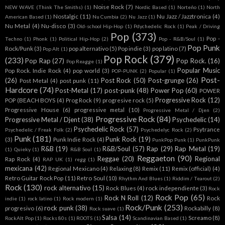
Noise Rock
(7)
NEW WAVE (Think The Smiths)
(1)
Nordic Based
(1)
Norteño
(1)
North
Nostalgic
(11)
Nu Jazz / Jazztronica
(4)
American Based
(1)
Nu Cumbia
(2)
Nu Jazz
(1)
Nu Metal
(4)
Nu-disco
(3)
Old-school Hip-Hop
(1)
Pdychedelic Rock
(1)
Peak / Driving
Pop
(373)
Pop -
Techno
(1)
Phonk
(1)
Political Hip-Hop
(2)
Pop - R&B/Soul
(1)
Pop Punk
Rock/Punk
(3)
pop alternativo
(5)
Pop indie
(3)
pop latino
(7)
Pop Alt
(1)
Pop Rock
(379)
(233)
Pop Rap
(27)
Pop Rock.
(16)
Pop Reagge
(1)
Popular Music
Pop Rock. Indie Rock
(4)
pop world
(3)
POP-PUNK
(2)
Popular
(1)
Post-
(26)
Post Rock
(50)
Post-grunge
(26)
Post Metal
(4)
post punk
(11)
Hardcore
(74)
Post-Metal
(17)
post-punk
(48)
Power Pop
(60)
POWER
Progressive Rock
(12)
POP (BEACH BOYS
(4)
Prog Rock
(9)
progresive rock
(5)
Progressive House
(6)
progressive metal
(10)
Progressive Metal / Djen
(2)
Progressive Rock
(84)
Progressive Metal / Djent
(38)
Psychedelic
(14)
Psychedelic Rock
(57)
Psytrance
Psychedelic / Freak Folk
(2)
Psychedelyc Rock
(2)
Punk
(181)
Punk Rock
(19)
(3)
Punk Indie Rock
(4)
PunkPop Punk
(1)
PunkPunk
R&B
(19)
R&B/Soul
(57)
Rap
(29)
Rap Metal
(19)
(1)
Quieky
(1)
R&B Soul
(1)
Reggaeton
(90)
Reggae
(20)
Regional
Rap Rock
(4)
RAP UK
(1)
regg
(1)
mexicana
(42)
Regional Mexicano
(4)
Relaxing
(8)
Remix
(11)
Remix (official)
(4)
Retro Guitar Rock Pop
(11)
Retro Soul
(10)
Rhythm And Blues
(1)
Riddim / Tearout
(2)
Rock
(130)
rock alternativo
(15)
Rock Blues
(4)
rock independiente
(3)
Rock
Rock Pop
(65)
Rock N Roll
(12)
Rock
indie
(1)
rock latino
(1)
Rock modern
(1)
Rock/Punk
(253)
rock punk
(38)
progresivo
(6)
Rockabilly
(8)
Rock suave
(1)
Salsa
(14)
Screamo
(8)
RockAlt Pop
(1)
Rocks 80s
(1)
ROOTS
(1)
Scandinavian Based
(1)