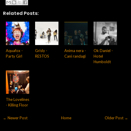
Related Posts:
Aquafox -
Grisly -
Anima nera -
Ok Daniel -
Party Girl
RESTOS
Cani randagi
Hotel
Humboldt
The Lovelines
- Killing Floor
← Newer Post
Home
Older Post →