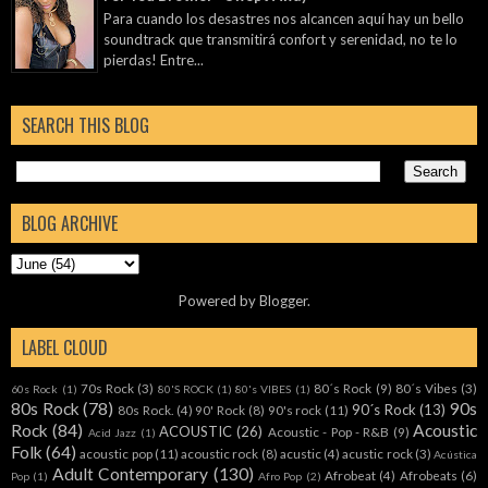
Para cuando los desastres nos alcancen aquí hay un bello
soundtrack que transmitirá confort y serenidad, no te lo
pierdas! Entre...
SEARCH THIS BLOG
BLOG ARCHIVE
Powered by
Blogger
.
LABEL CLOUD
70s Rock
(3)
80´s Rock
(9)
80´s Vibes
(3)
60s Rock
(1)
80'S ROCK
(1)
80's VIBES
(1)
80s Rock
(78)
90s
90´s Rock
(13)
80s Rock.
(4)
90' Rock
(8)
90's rock
(11)
Rock
(84)
Acoustic
ACOUSTIC
(26)
Acoustic - Pop - R&B
(9)
Acid Jazz
(1)
Folk
(64)
acoustic pop
(11)
acoustic rock
(8)
acustic
(4)
acustic rock
(3)
Acústica
Adult Contemporary
(130)
Afrobeat
(4)
Afrobeats
(6)
Pop
(1)
Afro Pop
(2)