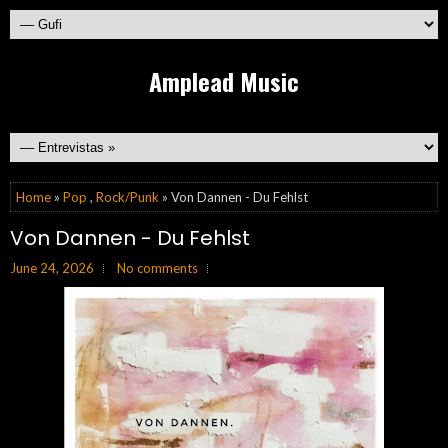
Amplead Music
Home
»
Pop
,
Rock/Punk
» Von Dannen - Du Fehlst
Von Dannen - Du Fehlst
June 24, 2026
No comments