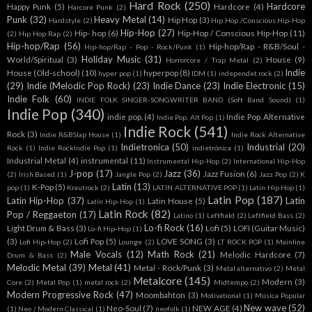
Hard Rock
(250)
Hardcore
Happy Punk
(5)
Hardcore
(4)
Harcore Punk
(2)
Punk
(32)
Heavy Metal
(14)
Hip Hop
(3)
Hardstyle
(2)
Hip Hop /Conscious Hip-Hop
Hip-Hop
(27)
Hip- hop
(6)
Hip-Hop / Conscious Hip-Hop
(11)
(2)
Hip Hop Rap
(2)
Hip-hop/Rap
(56)
Hip-hop/Rap - R&B/Soul -
Hip-hop/Rap - Pop - Rock/Punk
(1)
Holiday Music
(31)
World/Spiritual
(3)
House
(9)
Horrorcore / Trap Metal
(2)
Indie
House (Old-school)
(10)
hyperpop
(8)
hyper pop
(1)
IDM
(1)
independet rock
(2)
(29)
Indie (Melodic Pop Rock)
(23)
Indie Dance
(23)
Indie Electronic
(15)
Indie Folk
(60)
INDIE FOLK SINGER-SONGWRITER BAND (Soft Band Sound)
(1)
Indie Pop
(340)
indie pop.
(4)
Indie Pop. Alternative
Indie Pop. Alt Pop
(1)
Indie Rock
(541)
Rock
(3)
Indie R&BSlap House
(1)
Indie Rock Alternative
Indietronica
(50)
Industrial
(20)
Rock
(1)
Indie RockIndie Pop
(1)
indietrónica
(1)
Industrial Metal
(4)
instrumental
(11)
Instrumental Hip-Hop
(2)
International Hip-Hop
J-pop
(17)
Jazz
(36)
Jazz Fusion
(6)
(2)
Irish Based
(1)
Jangle Pop
(2)
Jazz Pop
(2)
K
Latin
(13)
K-Pop
(5)
pop
(1)
Krautrock
(2)
LATIN ALTERNATIVE POP
(1)
Latin Hip Hop
(1)
Latin Pop
(187)
Latin Hip-Hop
(37)
Latin
Latin House
(5)
Latín Hip-Hop
(1)
Latin Rock
(82)
Pop / Reggaeton
(17)
Latino
(1)
Leftfield
(2)
Leftfield Bass
(2)
Lo-fi Rock
(16)
Light Drum & Bass
(3)
Lofi
(5)
LOFI (Guitar Music)
Lo-fi Hip-Hop
(1)
(3)
Lofi Pop
(5)
LOVE SONG
(3)
Lofi Hip-Hop
(2)
Lounge
(2)
LT ROCK POP
(1)
Mainline
Male Vocals
(12)
Math Rock
(21)
Melodic Hardcore
(7)
Drum & Bass
(2)
Melodic Metal
(39)
Metal
(41)
Metal - Rock/Punk
(3)
Metal alternativo
(2)
Metal
Metalcore
(145)
Modern
(3)
Core
(2)
Metal Pop
(1)
metal rock
(2)
Midtempo
(2)
Modern Progressive Rock
(47)
Moombahton
(3)
Motivational
(1)
Música Popular
New wave
(52)
Neo-Soul
(7)
NEW AGE
(4)
(1)
Neo / Modern Classical
(1)
neofolk
(1)