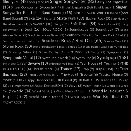
Singer Songwriter
(83)
Shoegaze
(48)
Singer-Songwriter
Shoeghaze
(2)
(15)
Singer-
Singer-Songwriter (Acoustic)
(4)
Singer-Songwriter (Soft Band Sound)
(1)
Songwriter Band (Full Band Sound)
(15)
SINGER-SONGWRITER BAND (Soft
ska
(24)
Skate Punk
(39)
Band Sound)
(7)
Slacker Rock
(5)
Skate
(2)
Slap House /
Soft Rock
(54)
Slowcore
(10)
Brazilian Bass
(1)
Sludge
(1)
Son Cubano
(1)
Song
Soul
(16)
SOUL ROCK
(9)
Soundscape
(3)
Soundtrack
(7)
Songwriter
(1)
South
Southern Rock
(3)
African Based
(1)
South American Based
(2)
Southern Rock / Red
(1)
Southern Rock / Red Dirt
(65)
Southern Rock / Red D
(2)
Spoken Word
(1)
Stoner Rock
(30)
Stoner RockDoom Metal / Sludge
(1)
Study beats / Jazz-hop / Chill-hop
Surf Rock
(7)
(2)
Studying Vibes
(1)
Super Catchy
(1)
Swing
(1)
Symphonic
(1)
Synthpop
(158)
Symphonic Metal
(12)
Synth Indie Rock
(10)
Synth Pop
(8)
Synthwave
(13)
Tech House
(4)
Techno
(3)
THE
Synthpop.
(1)
tAlternative Metal
(1)
Trance
(17)
Trap
BEATLES ETC)
(4)
Thrash Metal
(6)
Trap
(9)
Trap (EDM)
(5)
(hip-hop)
(22)
Trip-Hop
(4)
Tropical
(6)
Tropical House
(5)
Tribal / Afro House
(2)
UK / Happy Hardcore
(3)
UK Based
(8)
US Based
(11)
US Rap
TWEE
(1)
UK RAP
(1)
(3)
Vocal Dance/EDM
(7)
Wave
(3)
v
(1)
Vaporwave
(2)
Witch House
(2)
Wolrd
(1)
Work
world
(34)
World Music (Latin &
Out
(2)
World Music
(1)
World Music (African)
(2)
Hispanic)
(22)
World/Spiritual
(22)
World Music (other)
(4)
World pop
(1)
YACHT ROCK
(1)