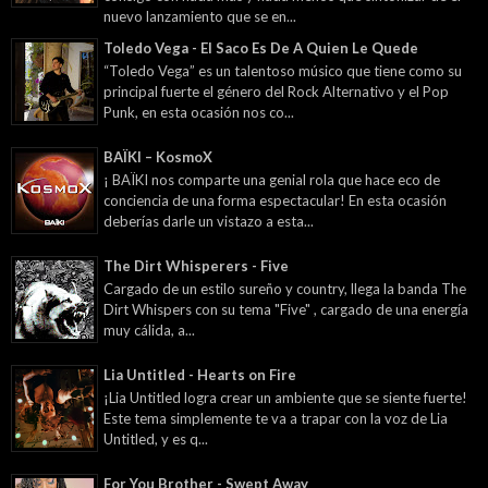
nuevo lanzamiento que se en...
Toledo Vega - El Saco Es De A Quien Le Quede
“Toledo Vega” es un talentoso músico que tiene como su
principal fuerte el género del Rock Alternativo y el Pop
Punk, en esta ocasión nos co...
BAÏKI – KosmoX
¡ BAÏKI nos comparte una genial rola que hace eco de
conciencia de una forma espectacular! En esta ocasión
deberías darle un vistazo a esta...
The Dirt Whisperers - Five
Cargado de un estilo sureño y country, llega la banda The
Dirt Whispers con su tema "Five" , cargado de una energía
muy cálida, a...
Lia Untitled - Hearts on Fire
¡Lia Untitled logra crear un ambiente que se siente fuerte!
Este tema simplemente te va a trapar con la voz de Lia
Untitled, y es q...
For You Brother - Swept Away