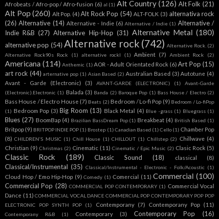
Alt Country
(126)
Alt Folk
(21)
Afrobeats / Afro-pop / Afro-fusion
(6)
al
(1)
Alt Pop
(260)
Alt Rock Pop
(54)
alternativa rock
Alt Pop.
(4)
ALT-FOLK
(3)
(26)
Alternative
(14)
Alternative /
Alternative - Indie
(6)
Alternative / Indie
(1)
Alternative Metal
(180)
Indie R&B
(27)
Alternative Hip-Hop
(31)
Alternative rock
(742)
alternative pop
(54)
Alternative Rock.
(2)
Ambient
(7)
Alternative Rock90s Rock
(1)
alternative rockl
(1)
Ambient Rock
(2)
Americana
(114)
Art Pop
(15)
AOR - Adult Orientated Rock
(6)
Anthemic
(1)
art rock
(44)
Australian Based
(3)
Autotune
(4)
arternative pop
(1)
Asian Based
(2)
Avant - Garde (Electronic)
(3)
AVANT-GARDE (ELECTRONIC)
(1)
Avant-Garde
Balada
(3)
(Electronic).Electronic
(1)
Banda
(2)
Baroque Pop
(1)
Bass House / Electro
(2)
Bass House / Electro House
(7)
Bedroom / Lo-fi Pop
(9)
Beats
(2)
Bedroom / Lo-fiPop
Big Room
(13)
Bedroom Pop
(3)
Black Metal
(4)
(1)
Blue -grass
(1)
Bluegrass
(1)
Blues
(27)
BoomBap
(4)
Breakbeat
(4)
Brazilian BassDream Pop
(1)
British Based
(1)
Britpop
(9)
Chamber Pop
BRITPOP INDIE POP
(1)
Brostep
(1)
Canadian Based
(1)
Cello
(1)
(8)
Chillwave
(4)
CHILDREN'S MUSIC
(1)
Chill House
(1)
CHILLOUT
(1)
Chillstep
(2)
Christian
(9)
Cinematic
(11)
Clasic Rock
(5)
Christmas
(2)
Cinematic / Epic Music
(2)
Classic Rock
(189)
Classic Sound
(18)
classical
(8)
Classical/Instrumental
(35)
Classical/Instrumental - Electronic - Folk/Acoustic
(1)
Commercial
(100)
Cloud Hop / Emo Hip-Hop
(9)
Comercial
(11)
Comedy
(1)
Commercial Pop
(28)
Commercial Vocal
COMMERCIAL POP CONTEMPORARY
(1)
Dance
(11)
COMMERCIAL VOCAL DANCE COMMERCIAL POP CONTEMPORARY POP POP
Contemporany
(7)
Contemporany Pop
(11)
ELECTRONIC POP SYNTH POP
(1)
Contemporary Pop
(16)
Contemporary
(3)
Contemporany R&B
(1)