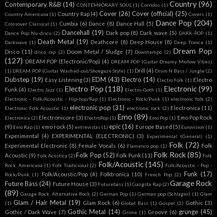
Country
(96)
Contemporary R&B
(14)
CONTEMPORARY SOUL
(1)
Corridos
(1)
Cover
(26)
Cover (official)
(25)
Country Rap
(4)
Country Americana
(1)
Covers
(1)
Dance Pop
(204)
Cumbia
(6)
Dance
(8)
Dance Hall
(5)
Crossover Classical
(1)
Dancehall
(19)
Dark pop
(8)
Dark wave
(5)
Dance Pop Nu-disco
(2)
DARK-POP
(1)
Death Metal
(19)
Deathcore
(8)
Deep House
(8)
Darkwave
(1)
Deep Trance
(1)
Dream Pop
Disco
(11)
Doom Metal / Sludge
(7)
disco rap
(2)
Downtempo
(2)
(127)
DREAM POP (Electronic/Pop)
(4)
DREAM POP (Guitar Dreamy Mellow Vibes)
Drill
(4)
(1)
DREAM POP (Guitar Washed-out/Shoegaze Style)
(1)
Drum N Bass / Jungle
(2)
Dubstep
(19)
EDM
(43)
Electro
(14)
Easy Listening
(3)
Electro
Electro Folk
(1)
Electro Pop
(118)
Electronic
(99)
Funk
(4)
Electro Jazz
(1)
Electro-Goth
(1)
Electronic - Folk/Acoustic - Hip-hop/Rap
(1)
Electronic - Rock/Punk
(1)
electronic folk
(2)
electronic pop
(31)
Electronica
(11)
Electronic Folk Acoustic
(1)
electronic rock
(2)
Emo
(89)
Electronicore
(3)
Emo Pop Rock
Electrónica
(2)
ElectroPop
(1)
Emo Pop
(1)
epic
(16)
(9)
emo rock
(5)
Europe Based
(5)
Emo Rap
(1)
entrevistas
(1)
Eurovision
(1)
Experimental
(4)
EXPERIMENTAL (ELECTRONIC)
(3)
Experimental (General)
(1)
Folk
(72)
Experimental Electronic
(8)
Female Vocals
(6)
Folk
Flamenco pop
(1)
Folk Rock
(85)
Folk Pop
(52)
Acoustic
(9)
Folk Punk
(11)
Folk Acústica
(2)
Folk
Folk/Acoustic
(145)
Rock. Americana
(1)
Folk Tradicional
(2)
Folk/Acoustic - Pop -
Funk
(17)
Folk/Acoustic/Pop
(4)
Folktronica
(10)
Rock/Punk
(1)
French Pop
(2)
Garage Rock
Future Bass
(24)
Future House
(3)
Futurebass
(1)
Gangsta Rap
(2)
(89)
Garage Rock. Alternative Rock
(2)
German Pop
(1)
German pop (Schlager)
(1)
Glam
Glam / Hair Metal
(19)
Glam Rock
(6)
Gothic
(3)
(1)
Global Bass
(1)
Gospel
(2)
Gothic Metal
(14)
grunge
(45)
Gothic / Dark Wave
(7)
Groove
(6)
Grime
(1)