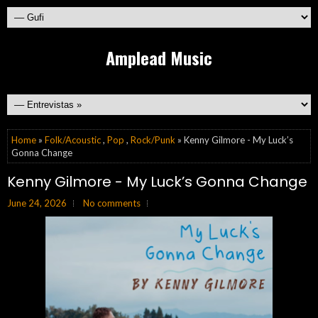
Amplead Music
Home
»
Folk/Acoustic
,
Pop
,
Rock/Punk
» Kenny Gilmore - My Luck’s
Gonna Change
Kenny Gilmore - My Luck’s Gonna Change
June 24, 2026
No comments