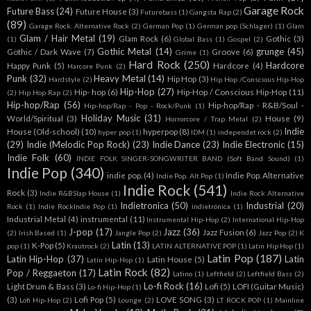
Garage Rock
Future Bass
(24)
Future House
(3)
Futurebass
(1)
Gangsta Rap
(2)
(89)
Garage Rock. Alternative Rock
(2)
German Pop
(1)
German pop (Schlager)
(1)
Glam
Glam / Hair Metal
(19)
Glam Rock
(6)
Gothic
(3)
(1)
Global Bass
(1)
Gospel
(2)
Gothic Metal
(14)
grunge
(45)
Gothic / Dark Wave
(7)
Groove
(6)
Grime
(1)
Hard Rock
(250)
Hardcore
Happy Punk
(5)
Hardcore
(4)
Harcore Punk
(2)
Punk
(32)
Heavy Metal
(14)
Hip Hop
(3)
Hardstyle
(2)
Hip Hop /Conscious Hip-Hop
Hip-Hop
(27)
Hip- hop
(6)
Hip-Hop / Conscious Hip-Hop
(11)
(2)
Hip Hop Rap
(2)
Hip-hop/Rap
(56)
Hip-hop/Rap - R&B/Soul -
Hip-hop/Rap - Pop - Rock/Punk
(1)
Holiday Music
(31)
World/Spiritual
(3)
House
(9)
Horrorcore / Trap Metal
(2)
Indie
House (Old-school)
(10)
hyperpop
(8)
hyper pop
(1)
IDM
(1)
independet rock
(2)
(29)
Indie (Melodic Pop Rock)
(23)
Indie Dance
(23)
Indie Electronic
(15)
Indie Folk
(60)
INDIE FOLK SINGER-SONGWRITER BAND (Soft Band Sound)
(1)
Indie Pop
(340)
indie pop.
(4)
Indie Pop. Alternative
Indie Pop. Alt Pop
(1)
Indie Rock
(541)
Rock
(3)
Indie R&BSlap House
(1)
Indie Rock Alternative
Indietronica
(50)
Industrial
(20)
Rock
(1)
Indie RockIndie Pop
(1)
indietrónica
(1)
Industrial Metal
(4)
instrumental
(11)
Instrumental Hip-Hop
(2)
International Hip-Hop
J-pop
(17)
Jazz
(36)
Jazz Fusion
(6)
(2)
Irish Based
(1)
Jangle Pop
(2)
Jazz Pop
(2)
K
Latin
(13)
K-Pop
(5)
pop
(1)
Krautrock
(2)
LATIN ALTERNATIVE POP
(1)
Latin Hip Hop
(1)
Latin Pop
(187)
Latin Hip-Hop
(37)
Latin
Latin House
(5)
Latín Hip-Hop
(1)
Latin Rock
(82)
Pop / Reggaeton
(17)
Latino
(1)
Leftfield
(2)
Leftfield Bass
(2)
Lo-fi Rock
(16)
Light Drum & Bass
(3)
Lofi
(5)
LOFI (Guitar Music)
Lo-fi Hip-Hop
(1)
(3)
Lofi Pop
(5)
LOVE SONG
(3)
Lofi Hip-Hop
(2)
Lounge
(2)
LT ROCK POP
(1)
Mainline