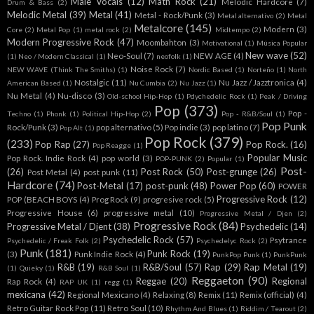
Male Vocals
(12)
Math Rock
(21)
Melodic Hardcore
(7)
Drum & Bass
(2)
Melodic Metal
(39)
Metal
(41)
Metal - Rock/Punk
(3)
Metal alternativo
(2)
Metal
Metalcore
(145)
Modern
(3)
Core
(2)
Metal Pop
(1)
metal rock
(2)
Midtempo
(2)
Modern Progressive Rock
(47)
Moombahton
(3)
Motivational
(1)
Música Popular
New wave
(52)
Neo-Soul
(7)
NEW AGE
(4)
(1)
Neo / Modern Classical
(1)
neofolk
(1)
Noise Rock
(7)
NEW WAVE (Think The Smiths)
(1)
Nordic Based
(1)
Norteño
(1)
North
Nostalgic
(11)
Nu Jazz / Jazztronica
(4)
American Based
(1)
Nu Cumbia
(2)
Nu Jazz
(1)
Nu Metal
(4)
Nu-disco
(3)
Old-school Hip-Hop
(1)
Pdychedelic Rock
(1)
Peak / Driving
Pop
(373)
Pop -
Techno
(1)
Phonk
(1)
Political Hip-Hop
(2)
Pop - R&B/Soul
(1)
Pop Punk
Rock/Punk
(3)
pop alternativo
(5)
Pop indie
(3)
pop latino
(7)
Pop Alt
(1)
Pop Rock
(379)
(233)
Pop Rap
(27)
Pop Rock.
(16)
Pop Reagge
(1)
Popular Music
Pop Rock. Indie Rock
(4)
pop world
(3)
POP-PUNK
(2)
Popular
(1)
Post-
(26)
Post Rock
(50)
Post-grunge
(26)
Post Metal
(4)
post punk
(11)
Hardcore
(74)
Post-Metal
(17)
post-punk
(48)
Power Pop
(60)
POWER
Progressive Rock
(12)
POP (BEACH BOYS
(4)
Prog Rock
(9)
progresive rock
(5)
Progressive House
(6)
progressive metal
(10)
Progressive Metal / Djen
(2)
Progressive Rock
(84)
Progressive Metal / Djent
(38)
Psychedelic
(14)
Psychedelic Rock
(57)
Psytrance
Psychedelic / Freak Folk
(2)
Psychedelyc Rock
(2)
Punk
(181)
Punk Rock
(19)
(3)
Punk Indie Rock
(4)
PunkPop Punk
(1)
PunkPunk
R&B
(19)
R&B/Soul
(57)
Rap
(29)
Rap Metal
(19)
(1)
Quieky
(1)
R&B Soul
(1)
Reggaeton
(90)
Reggae
(20)
Regional
Rap Rock
(4)
RAP UK
(1)
regg
(1)
mexicana
(42)
Regional Mexicano
(4)
Relaxing
(8)
Remix
(11)
Remix (official)
(4)
Retro Guitar Rock Pop
(11)
Retro Soul
(10)
Rhythm And Blues
(1)
Riddim / Tearout
(2)