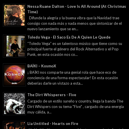
Nessa Ruane Dalton - Love Is All Around (At Christmas
Time)
Difunde la alegría y la buena vibra que la Navidad trae
consigo con nada más y nada menos que sintonizar de el
nuevo lanzamiento que se en...
Toledo Vega - El Saco Es De A Quien Le Quede
“Toledo Vega” es un talentoso músico que tiene como su
principal fuerte el género del Rock Alternativo y el Pop
Punk, en esta ocasión nos co...
BAÏKI – KosmoX
¡ BAÏKI nos comparte una genial rola que hace eco de
conciencia de una forma espectacular! En esta ocasión
deberías darle un vistazo a esta...
The Dirt Whisperers - Five
Cargado de un estilo sureño y country, llega la banda The
Dirt Whispers con su tema "Five" , cargado de una energía
muy cálida, a...
Lia Untitled - Hearts on Fire