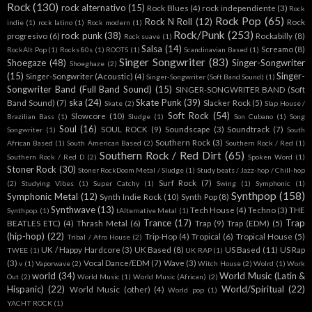
Rock
(130)
rock alternativo
(15)
Rock Blues
(4)
rock independiente
(3)
Rock
Rock Pop
(65)
Rock N Roll
(12)
Rock
indie
(1)
rock latino
(1)
Rock modern
(1)
Rock/Punk
(253)
rock punk
(38)
progresivo
(6)
Rockabilly
(8)
Rock suave
(1)
Salsa
(14)
Screamo
(8)
RockAlt Pop
(1)
Rocks 80s
(1)
ROOTS
(1)
Scandinavian Based
(1)
Singer Songwriter
(83)
Shoegaze
(48)
Singer-Songwriter
Shoeghaze
(2)
(15)
Singer-
Singer-Songwriter (Acoustic)
(4)
Singer-Songwriter (Soft Band Sound)
(1)
Songwriter Band (Full Band Sound)
(15)
SINGER-SONGWRITER BAND (Soft
ska
(24)
Skate Punk
(39)
Band Sound)
(7)
Slacker Rock
(5)
Skate
(2)
Slap House /
Soft Rock
(54)
Slowcore
(10)
Brazilian Bass
(1)
Sludge
(1)
Son Cubano
(1)
Song
Soul
(16)
SOUL ROCK
(9)
Soundscape
(3)
Soundtrack
(7)
Songwriter
(1)
South
Southern Rock
(3)
African Based
(1)
South American Based
(2)
Southern Rock / Red
(1)
Southern Rock / Red Dirt
(65)
Southern Rock / Red D
(2)
Spoken Word
(1)
Stoner Rock
(30)
Stoner RockDoom Metal / Sludge
(1)
Study beats / Jazz-hop / Chill-hop
Surf Rock
(7)
(2)
Studying Vibes
(1)
Super Catchy
(1)
Swing
(1)
Symphonic
(1)
Synthpop
(158)
Symphonic Metal
(12)
Synth Indie Rock
(10)
Synth Pop
(8)
Synthwave
(13)
Tech House
(4)
Techno
(3)
THE
Synthpop.
(1)
tAlternative Metal
(1)
Trance
(17)
Trap
BEATLES ETC)
(4)
Thrash Metal
(6)
Trap
(9)
Trap (EDM)
(5)
(hip-hop)
(22)
Trip-Hop
(4)
Tropical
(6)
Tropical House
(5)
Tribal / Afro House
(2)
UK / Happy Hardcore
(3)
UK Based
(8)
US Based
(11)
US Rap
TWEE
(1)
UK RAP
(1)
(3)
Vocal Dance/EDM
(7)
Wave
(3)
v
(1)
Vaporwave
(2)
Witch House
(2)
Wolrd
(1)
Work
world
(34)
World Music (Latin &
Out
(2)
World Music
(1)
World Music (African)
(2)
Hispanic)
(22)
World/Spiritual
(22)
World Music (other)
(4)
World pop
(1)
YACHT ROCK
(1)