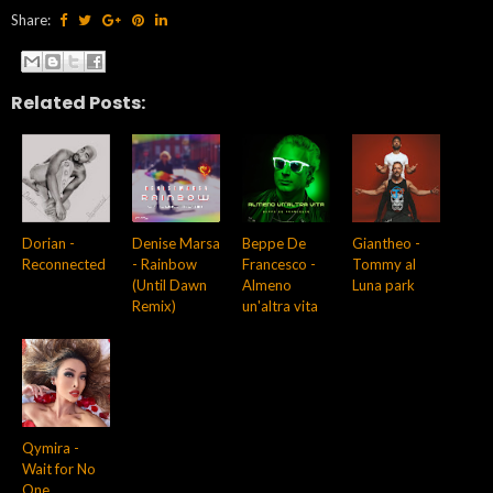
Share:
Related Posts:
Dorian -
Denise Marsa
Beppe De
Giantheo -
Reconnected
- Rainbow
Francesco -
Tommy al
(Until Dawn
Almeno
Luna park
Remix)
un'altra vita
Qymira -
Wait for No
One