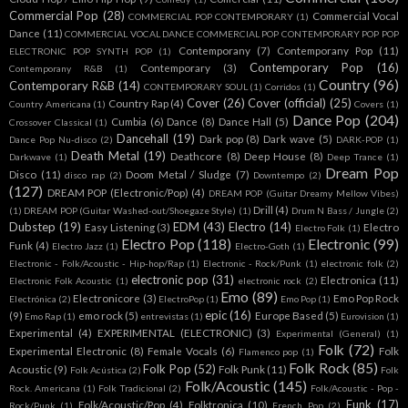
Commercial Pop
(28)
Commercial Vocal
COMMERCIAL POP CONTEMPORARY
(1)
Dance
(11)
COMMERCIAL VOCAL DANCE COMMERCIAL POP CONTEMPORARY POP POP
Contemporany
(7)
Contemporany Pop
(11)
ELECTRONIC POP SYNTH POP
(1)
Contemporary Pop
(16)
Contemporary
(3)
Contemporany R&B
(1)
Country
(96)
Contemporary R&B
(14)
CONTEMPORARY SOUL
(1)
Corridos
(1)
Cover
(26)
Cover (official)
(25)
Country Rap
(4)
Country Americana
(1)
Covers
(1)
Dance Pop
(204)
Cumbia
(6)
Dance
(8)
Dance Hall
(5)
Crossover Classical
(1)
Dancehall
(19)
Dark pop
(8)
Dark wave
(5)
Dance Pop Nu-disco
(2)
DARK-POP
(1)
Death Metal
(19)
Deathcore
(8)
Deep House
(8)
Darkwave
(1)
Deep Trance
(1)
Dream Pop
Disco
(11)
Doom Metal / Sludge
(7)
disco rap
(2)
Downtempo
(2)
(127)
DREAM POP (Electronic/Pop)
(4)
DREAM POP (Guitar Dreamy Mellow Vibes)
Drill
(4)
(1)
DREAM POP (Guitar Washed-out/Shoegaze Style)
(1)
Drum N Bass / Jungle
(2)
Dubstep
(19)
EDM
(43)
Electro
(14)
Easy Listening
(3)
Electro
Electro Folk
(1)
Electro Pop
(118)
Electronic
(99)
Funk
(4)
Electro Jazz
(1)
Electro-Goth
(1)
Electronic - Folk/Acoustic - Hip-hop/Rap
(1)
Electronic - Rock/Punk
(1)
electronic folk
(2)
electronic pop
(31)
Electronica
(11)
Electronic Folk Acoustic
(1)
electronic rock
(2)
Emo
(89)
Electronicore
(3)
Emo Pop Rock
Electrónica
(2)
ElectroPop
(1)
Emo Pop
(1)
epic
(16)
(9)
emo rock
(5)
Europe Based
(5)
Emo Rap
(1)
entrevistas
(1)
Eurovision
(1)
Experimental
(4)
EXPERIMENTAL (ELECTRONIC)
(3)
Experimental (General)
(1)
Folk
(72)
Experimental Electronic
(8)
Female Vocals
(6)
Folk
Flamenco pop
(1)
Folk Rock
(85)
Folk Pop
(52)
Acoustic
(9)
Folk Punk
(11)
Folk Acústica
(2)
Folk
Folk/Acoustic
(145)
Rock. Americana
(1)
Folk Tradicional
(2)
Folk/Acoustic - Pop -
Funk
(17)
Folk/Acoustic/Pop
(4)
Folktronica
(10)
Rock/Punk
(1)
French Pop
(2)