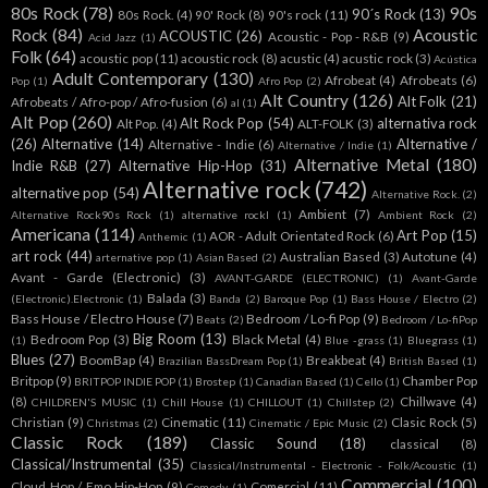
80s Rock
(78)
90s
90´s Rock
(13)
80s Rock.
(4)
90' Rock
(8)
90's rock
(11)
Rock
(84)
Acoustic
ACOUSTIC
(26)
Acoustic - Pop - R&B
(9)
Acid Jazz
(1)
Folk
(64)
acoustic pop
(11)
acoustic rock
(8)
acustic
(4)
acustic rock
(3)
Acústica
Adult Contemporary
(130)
Afrobeat
(4)
Afrobeats
(6)
Pop
(1)
Afro Pop
(2)
Alt Country
(126)
Alt Folk
(21)
Afrobeats / Afro-pop / Afro-fusion
(6)
al
(1)
Alt Pop
(260)
Alt Rock Pop
(54)
alternativa rock
Alt Pop.
(4)
ALT-FOLK
(3)
(26)
Alternative
(14)
Alternative /
Alternative - Indie
(6)
Alternative / Indie
(1)
Alternative Metal
(180)
Indie R&B
(27)
Alternative Hip-Hop
(31)
Alternative rock
(742)
alternative pop
(54)
Alternative Rock.
(2)
Ambient
(7)
Alternative Rock90s Rock
(1)
alternative rockl
(1)
Ambient Rock
(2)
Americana
(114)
Art Pop
(15)
AOR - Adult Orientated Rock
(6)
Anthemic
(1)
art rock
(44)
Australian Based
(3)
Autotune
(4)
arternative pop
(1)
Asian Based
(2)
Avant - Garde (Electronic)
(3)
AVANT-GARDE (ELECTRONIC)
(1)
Avant-Garde
Balada
(3)
(Electronic).Electronic
(1)
Banda
(2)
Baroque Pop
(1)
Bass House / Electro
(2)
Bass House / Electro House
(7)
Bedroom / Lo-fi Pop
(9)
Beats
(2)
Bedroom / Lo-fiPop
Big Room
(13)
Bedroom Pop
(3)
Black Metal
(4)
(1)
Blue -grass
(1)
Bluegrass
(1)
Blues
(27)
BoomBap
(4)
Breakbeat
(4)
Brazilian BassDream Pop
(1)
British Based
(1)
Britpop
(9)
Chamber Pop
BRITPOP INDIE POP
(1)
Brostep
(1)
Canadian Based
(1)
Cello
(1)
(8)
Chillwave
(4)
CHILDREN'S MUSIC
(1)
Chill House
(1)
CHILLOUT
(1)
Chillstep
(2)
Christian
(9)
Cinematic
(11)
Clasic Rock
(5)
Christmas
(2)
Cinematic / Epic Music
(2)
Classic Rock
(189)
Classic Sound
(18)
classical
(8)
Classical/Instrumental
(35)
Classical/Instrumental - Electronic - Folk/Acoustic
(1)
Commercial
(100)
Cloud Hop / Emo Hip-Hop
(9)
Comercial
(11)
Comedy
(1)