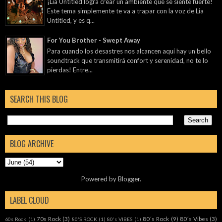
¡Lia Untitled logra crear un ambiente que se siente fuerte!
Este tema simplemente te va a trapar con la voz de Lia
Untitled, y es q...
For You Brother - Swept Away
Para cuando los desastres nos alcancen aquí hay un bello
soundtrack que transmitirá confort y serenidad, no te lo
pierdas! Entre...
SEARCH THIS BLOG
BLOG ARCHIVE
Powered by
Blogger
.
LABEL CLOUD
70s Rock
(3)
80´s Rock
(9)
80´s Vibes
(3)
60s Rock
(1)
80'S ROCK
(1)
80's VIBES
(1)