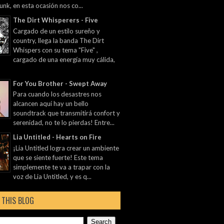
unk, en esta ocasión nos co...
The Dirt Whisperers - Five
Cargado de un estilo sureño y
country, llega la banda The Dirt
Whispers con su tema "Five" ,
cargado de una energía muy cálida,
For You Brother - Swept Away
Para cuando los desastres nos
alcancen aquí hay un bello
soundtrack que transmitirá confort y
serenidad, no te lo pierdas! Entre...
Lia Untitled - Hearts on Fire
¡Lia Untitled logra crear un ambiente
que se siente fuerte! Este tema
simplemente te va a trapar con la
voz de Lia Untitled, y es q...
 THIS BLOG