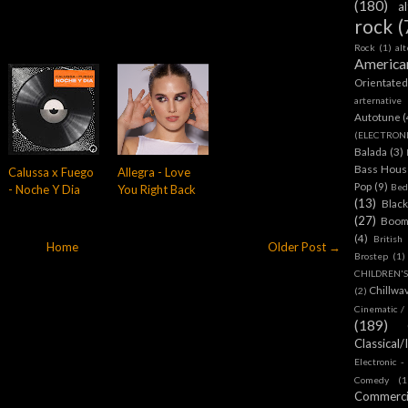
(180)
a
rock
(
Rock
(1)
al
America
Orientate
arternative
Autotune
(
(ELECTRON
Balada
(3)
Bass House
Calussa x Fuego
Allegra - Love
Pop
(9)
Bed
- Noche Y Dia
You Right Back
(13)
Blac
(27)
Boom
(4)
British
Home
Older Post →
Brostep
(1)
CHILDREN'
Chillwa
(2)
Cinematic /
(189)
Classical/
Electronic -
Comedy
(1
Commerc