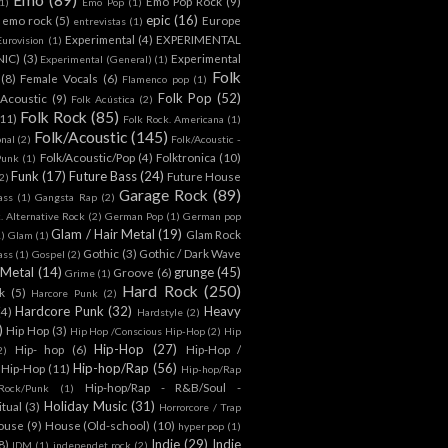
Emo Pop Rock
(9)
1)
Emo Pop
(1)
epic
(16)
emo rock
(5)
Europe
entrevistas
(1)
Experimental
(4)
EXPERIMENTAL
Eurovision
(1)
NIC)
(3)
Experimental
Experimental (General)
(1)
Folk
(8)
Female Vocals
(6)
Flamenco pop
(1)
Folk Pop
(52)
 Acoustic
(9)
Folk Acústica
(2)
Folk Rock
(85)
(11)
Folk Rock. Americana
(1)
Folk/Acoustic
(145)
onal
(2)
Folk/Acoustic -
Folk/Acoustic/Pop
(4)
Folktronica
(10)
Punk
(1)
Funk
(17)
Future Bass
(24)
Future House
2)
Garage Rock
(89)
ass
(1)
Gangsta Rap
(2)
. Alternative Rock
(2)
German Pop
(1)
German pop
Glam / Hair Metal
(19)
Glam Rock
1)
Glam
(1)
Gothic
(3)
Gothic / Dark Wave
ass
(1)
Gospel
(2)
 Metal
(14)
grunge
(45)
Groove
(6)
Grime
(1)
Hard Rock
(250)
k
(5)
Harcore Punk
(2)
Hardcore Punk
(32)
Heavy
(4)
Hardstyle
(2)
)
Hip Hop
(3)
Hip Hop /Conscious Hip-Hop
(2)
Hip
Hip-Hop
(27)
Hip- hop
(6)
Hip-Hop /
2)
Hip-hop/Rap
(56)
 Hip-Hop
(11)
Hip-hop/Rap
Hip-hop/Rap - R&B/Soul -
ock/Punk
(1)
Holiday Music
(31)
itual
(3)
Horrorcore / Trap
ouse
(9)
House (Old-school)
(10)
hyper pop
(1)
Indie
(29)
Indie
8)
IDM
(1)
independet rock
(2)