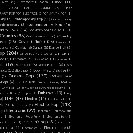
Commercial Vocal Dance
(11)
RARY
(1)
IAL VOCAL DANCE COMMERCIAL POP
ARY POP POP ELECTRONIC POP SYNTH POP
(1)
rany
(7)
Contemporany Pop
(11)
Contemporany
Contemporary Pop
(16)
ontemporary
(3)
orary R&B
(14)
CONTEMPORARY SOUL
(1)
Country
(96)
Country
Country Americana
(1)
over
(26)
Cover (official)
(25)
Covers
(1)
Cumbia
(6)
Dance
(8)
Dance Hall
(5)
assical
(1)
Pop
(204)
Dancehall
Dance Pop Nu-disco
(2)
pop
(8)
Dark wave
(5)
DARK-POP
(1)
Darkwave
(1)
tal
(19)
Deathcore
(8)
Deep House
(8)
Deep
isco
(11)
Doom Metal / Sludge
(7)
disco rap
(2)
Dream Pop
(127)
DREAM POP
(2)
c/Pop)
(4)
DREAM POP (Guitar Dreamy Mellow
REAM POP (Guitar Washed-out/Shoegaze Style)
(1)
Dubstep
(19)
Easy
rum N Bass / Jungle
(2)
EDM
(43)
Electro
(14)
(3)
Electro Folk
(1)
Electro Pop
(118)
nk
(4)
Electro Jazz
(1)
Electronic
(99)
h
(1)
Electronic - Folk/Acoustic
ap
(1)
Electronic - Rock/Punk
(1)
electronic folk
(2)
electronic pop
(31)
olk Acoustic
(1)
electronic
ctronica
(11)
Electronicore
(3)
Electrónica
(2)
Emo
(89)