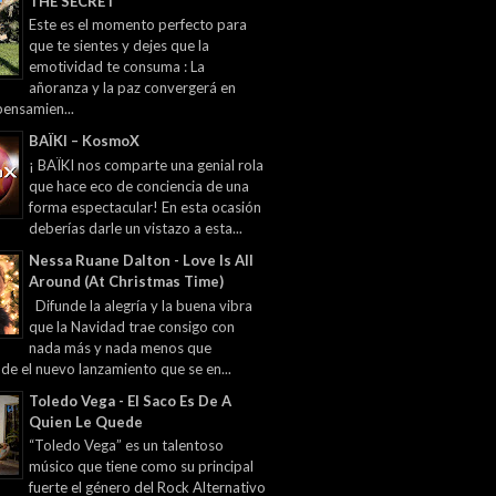
THE SECRET
Este es el momento perfecto para
que te sientes y dejes que la
emotividad te consuma : La
añoranza y la paz convergerá en
pensamien...
BAÏKI – KosmoX
¡ BAÏKI nos comparte una genial rola
que hace eco de conciencia de una
forma espectacular! En esta ocasión
deberías darle un vistazo a esta...
Nessa Ruane Dalton - Love Is All
Around (At Christmas Time)
Difunde la alegría y la buena vibra
que la Navidad trae consigo con
nada más y nada menos que
 de el nuevo lanzamiento que se en...
Toledo Vega - El Saco Es De A
Quien Le Quede
“Toledo Vega” es un talentoso
músico que tiene como su principal
fuerte el género del Rock Alternativo