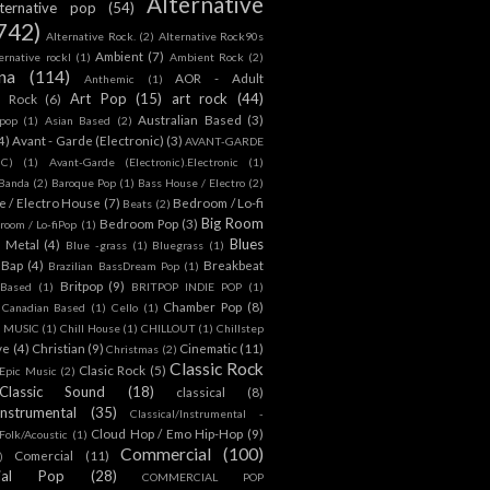
Alternative
lternative pop
(54)
742)
Alternative Rock.
(2)
Alternative Rock90s
Ambient
(7)
ternative rockl
(1)
Ambient Rock
(2)
na
(114)
AOR - Adult
Anthemic
(1)
Art Pop
(15)
art rock
(44)
d Rock
(6)
Australian Based
(3)
 pop
(1)
Asian Based
(2)
4)
Avant - Garde (Electronic)
(3)
AVANT-GARDE
IC)
(1)
Avant-Garde (Electronic).Electronic
(1)
Banda
(2)
Baroque Pop
(1)
Bass House / Electro
(2)
 / Electro House
(7)
Bedroom / Lo-fi
Beats
(2)
Big Room
Bedroom Pop
(3)
room / Lo-fiPop
(1)
Blues
k Metal
(4)
Blue -grass
(1)
Bluegrass
(1)
Bap
(4)
Breakbeat
Brazilian BassDream Pop
(1)
Britpop
(9)
 Based
(1)
BRITPOP INDIE POP
(1)
Chamber Pop
(8)
Canadian Based
(1)
Cello
(1)
S MUSIC
(1)
Chill House
(1)
CHILLOUT
(1)
Chillstep
ve
(4)
Christian
(9)
Cinematic
(11)
Christmas
(2)
Classic Rock
Clasic Rock
(5)
 Epic Music
(2)
Classic Sound
(18)
classical
(8)
Instrumental
(35)
Classical/Instrumental -
Cloud Hop / Emo Hip-Hop
(9)
 Folk/Acoustic
(1)
Commercial
(100)
Comercial
(11)
)
ial Pop
(28)
COMMERCIAL POP