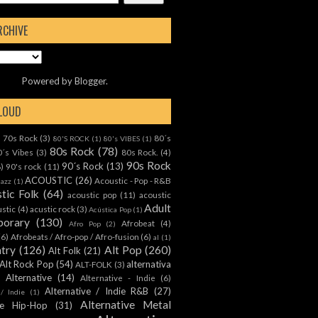
RCHIVE
Powered by
Blogger
.
CLOUD
70s Rock
(3)
80´s
)
80'S ROCK
(1)
80's VIBES
(1)
80s Rock
(78)
0´s Vibes
(3)
80s Rock.
(4)
90s Rock
90´s Rock
(13)
8)
90's rock
(11)
ACOUSTIC
(26)
Acoustic - Pop - R&B
Jazz
(1)
tic Folk
(64)
acoustic pop
(11)
acoustic
Adult
ustic
(4)
acustic rock
(3)
Acústica Pop
(1)
orary
(130)
Afrobeat
(4)
Afro Pop
(2)
(6)
Afrobeats / Afro-pop / Afro-fusion
(6)
al
(1)
ntry
(126)
Alt Pop
(260)
Alt Folk
(21)
Alt Rock Pop
(54)
alternativa
ALT-FOLK
(3)
Alternative
(14)
Alternative - Indie
(6)
Alternative / Indie R&B
(27)
 / Indie
(1)
Alternative Metal
ive Hip-Hop
(31)