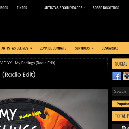
»
EBOOK
TIKTOK
ARTISTAS RECOMENDADOS
SOBRE NOSOTROS
»
»
ARTISTAS DEL MES
ZONA DE COMBATE
SERVICIOS
DESCARGAS
SOCIAL 
V FLYY - My Feelings (Radio Edit)
 (Radio Edit)
Popula
TOTAL 