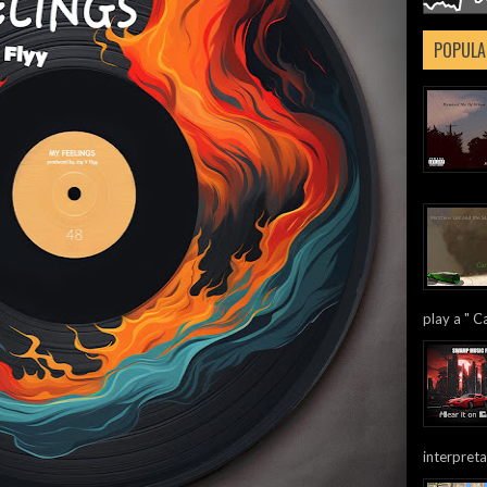
POPULA
play a " Ca
interpreta