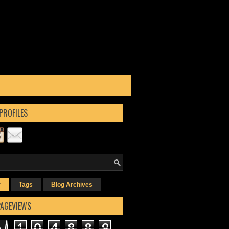
PROFILES
r
Tags
Blog Archives
PAGEVIEWS
1
0
4
8
8
9