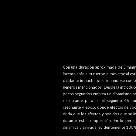
Con una duración aproximada de 5 minut
incentivarán a tu cuerpo a moverse al est
calidad e impacto, posicionándose como 
géneros mencionados. Desde la introducc
pocos segundos emplea un dinamismo son
refrescante para en el segundo 46 to
resonante y épico, donde efectos de voc
duda que los efectos y sonidos que se i
durante esta composición. En lo pers
dinámica y avivada, evidentemente 10