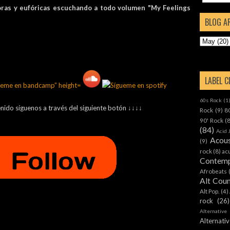
oras y eufóricas escuchando a todo volumen "My Feelings
BLOG A
LABEL 
60s Rock
(1
enido síguenos a través del siguiente botón ↓↓↓↓
Rock
(9)
8
90' Rock
(
(84)
Acid 
Acous
(9)
rock
(8)
ac
Contemp
Afrobeats
Alt Cou
Alt Pop.
(4)
rock
(26)
Alternative
Alternat