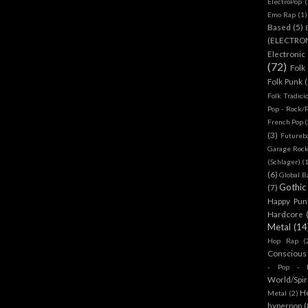
ElectroPop
(
Emo Rap
(1)
Based
(5)
(ELECTRO
Electronic
(72)
Folk
Folk Punk
Folk Tradici
Pop - Rock/
French Pop
(
(3)
Futureb
Garage Rock
(Schlager)
(
(6)
Global B
Gothic
(7)
Happy Pun
Hardcore
Metal
(14
Hop Rap
(
Conscious
- Pop - R
World/Spir
H
Metal
(2)
hyperpop
(