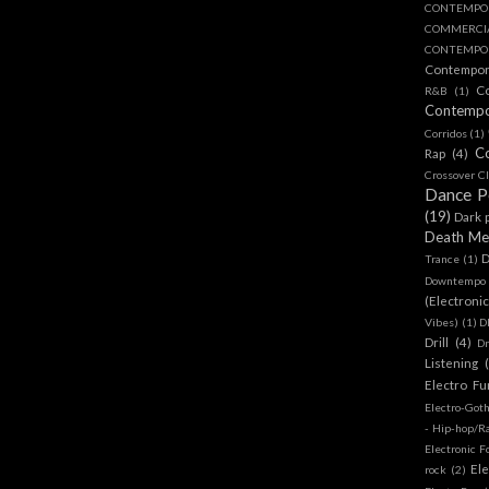
CONTEMPO
COMMERC
CONTEMPOR
Contempo
C
R&B
(1)
Contemp
Corridos
(1)
C
Rap
(4)
Crossover Cl
Dance 
(19)
Dark 
Death Me
D
Trance
(1)
Downtempo
(Electroni
Vibes)
(1)
D
Drill
(4)
D
Listening
Electro Fu
Electro-Got
- Hip-hop/R
Electronic F
Ele
rock
(2)