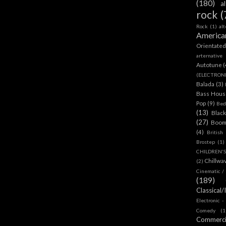
(180)
a
rock
(
Rock
(1)
al
America
Orientate
arternative
Autotune
(
(ELECTRON
Balada
(3)
Bass House
Pop
(9)
Bed
(13)
Blac
(27)
Boom
(4)
British
Brostep
(1)
CHILDREN'
Chillwa
(2)
Cinematic /
(189)
Classical/
Electronic -
Comedy
(1
Commerc