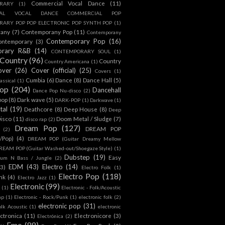
Commercial Vocal Dance
(11)
RARY
(1)
IAL VOCAL DANCE COMMERCIAL POP
ARY POP POP ELECTRONIC POP SYNTH POP
(1)
rany
(7)
Contemporany Pop
(11)
Contemporany
Contemporary Pop
(16)
ontemporary
(3)
orary R&B
(14)
CONTEMPORARY SOUL
(1)
Country
(96)
Country
Country Americana
(1)
over
(26)
Cover (official)
(25)
Covers
(1)
Cumbia
(6)
Dance
(8)
Dance Hall
(5)
assical
(1)
Pop
(204)
Dancehall
Dance Pop Nu-disco
(2)
pop
(8)
Dark wave
(5)
DARK-POP
(1)
Darkwave
(1)
tal
(19)
Deathcore
(8)
Deep House
(8)
Deep
isco
(11)
Doom Metal / Sludge
(7)
disco rap
(2)
Dream Pop
(127)
DREAM POP
(2)
c/Pop)
(4)
DREAM POP (Guitar Dreamy Mellow
REAM POP (Guitar Washed-out/Shoegaze Style)
(1)
Dubstep
(19)
Easy
rum N Bass / Jungle
(2)
EDM
(43)
Electro
(14)
(3)
Electro Folk
(1)
Electro Pop
(118)
nk
(4)
Electro Jazz
(1)
Electronic
(99)
h
(1)
Electronic - Folk/Acoustic
ap
(1)
Electronic - Rock/Punk
(1)
electronic folk
(2)
electronic pop
(31)
olk Acoustic
(1)
electronic
ctronica
(11)
Electronicore
(3)
Electrónica
(2)
Emo
(89)