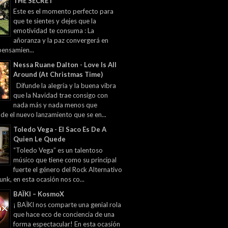
THE SECRET
Este es el momento perfecto para
que te sientes y dejes que la
emotividad te consuma : La
añoranza y la paz convergerá en
pensamien...
Nessa Ruane Dalton - Love Is All
Around (At Christmas Time)
Difunde la alegría y la buena vibra
que la Navidad trae consigo con
nada más y nada menos que
 de el nuevo lanzamiento que se en...
Toledo Vega - El Saco Es De A
Quien Le Quede
“Toledo Vega” es un talentoso
músico que tiene como su principal
fuerte el género del Rock Alternativo
unk, en esta ocasión nos co...
BAÏKI – KosmoX
¡ BAÏKI nos comparte una genial rola
que hace eco de conciencia de una
forma espectacular! En esta ocasión