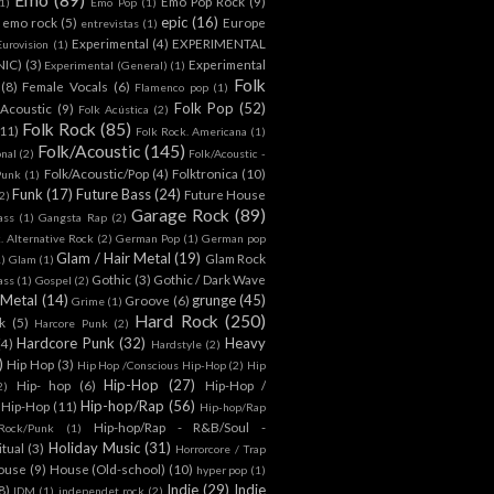
Emo Pop Rock
(9)
1)
Emo Pop
(1)
epic
(16)
emo rock
(5)
Europe
entrevistas
(1)
Experimental
(4)
EXPERIMENTAL
Eurovision
(1)
NIC)
(3)
Experimental
Experimental (General)
(1)
Folk
(8)
Female Vocals
(6)
Flamenco pop
(1)
Folk Pop
(52)
 Acoustic
(9)
Folk Acústica
(2)
Folk Rock
(85)
(11)
Folk Rock. Americana
(1)
Folk/Acoustic
(145)
onal
(2)
Folk/Acoustic -
Folk/Acoustic/Pop
(4)
Folktronica
(10)
Punk
(1)
Funk
(17)
Future Bass
(24)
Future House
2)
Garage Rock
(89)
ass
(1)
Gangsta Rap
(2)
. Alternative Rock
(2)
German Pop
(1)
German pop
Glam / Hair Metal
(19)
Glam Rock
1)
Glam
(1)
Gothic
(3)
Gothic / Dark Wave
ass
(1)
Gospel
(2)
 Metal
(14)
grunge
(45)
Groove
(6)
Grime
(1)
Hard Rock
(250)
k
(5)
Harcore Punk
(2)
Hardcore Punk
(32)
Heavy
(4)
Hardstyle
(2)
)
Hip Hop
(3)
Hip Hop /Conscious Hip-Hop
(2)
Hip
Hip-Hop
(27)
Hip- hop
(6)
Hip-Hop /
2)
Hip-hop/Rap
(56)
 Hip-Hop
(11)
Hip-hop/Rap
Hip-hop/Rap - R&B/Soul -
ock/Punk
(1)
Holiday Music
(31)
itual
(3)
Horrorcore / Trap
ouse
(9)
House (Old-school)
(10)
hyper pop
(1)
Indie
(29)
Indie
8)
IDM
(1)
independet rock
(2)