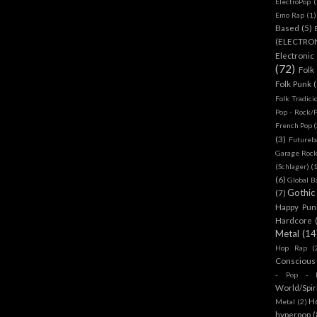
ElectroPop
(
Emo Rap
(1)
Based
(5)
(ELECTRO
Electronic
(72)
Folk
Folk Punk
Folk Tradici
Pop - Rock/
French Pop
(
(3)
Futureb
Garage Rock
(Schlager)
(
(6)
Global B
Gothic
(7)
Happy Pun
Hardcore
Metal
(14
Hop Rap
(
Conscious
- Pop - R
World/Spir
H
Metal
(2)
hyperpop
(