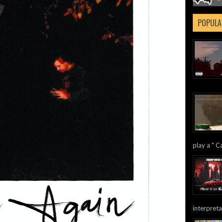
POPULA
play a " Ca
interpreta