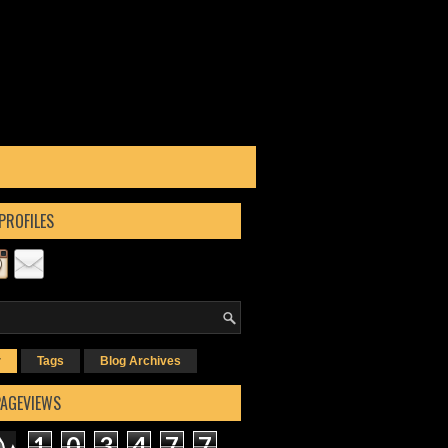
PROFILES
r
Tags
Blog Archives
PAGEVIEWS
1
0
3
4
7
7