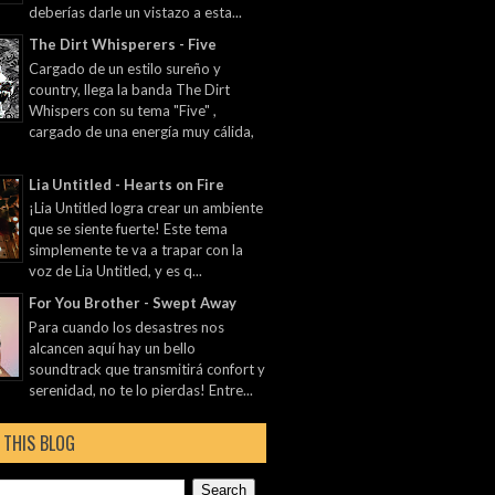
deberías darle un vistazo a esta...
The Dirt Whisperers - Five
Cargado de un estilo sureño y
country, llega la banda The Dirt
Whispers con su tema "Five" ,
cargado de una energía muy cálida,
Lia Untitled - Hearts on Fire
¡Lia Untitled logra crear un ambiente
que se siente fuerte! Este tema
simplemente te va a trapar con la
voz de Lia Untitled, y es q...
For You Brother - Swept Away
Para cuando los desastres nos
alcancen aquí hay un bello
soundtrack que transmitirá confort y
serenidad, no te lo pierdas! Entre...
 THIS BLOG