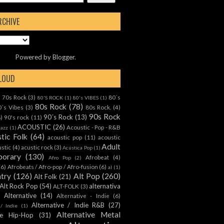
RCHIVE
Powered by
Blogger
.
CLOUD
70s Rock
(3)
80´s
)
80'S ROCK
(1)
80's VIBES
(1)
80s Rock
(78)
0´s Vibes
(3)
80s Rock.
(4)
90s Rock
90´s Rock
(13)
8)
90's rock
(11)
ACOUSTIC
(26)
Acoustic - Pop - R&B
Jazz
(1)
tic Folk
(64)
acoustic pop
(11)
acoustic
Adult
ustic
(4)
acustic rock
(3)
Acústica Pop
(1)
orary
(130)
Afrobeat
(4)
Afro Pop
(2)
(6)
Afrobeats / Afro-pop / Afro-fusion
(6)
al
(1)
ntry
(126)
Alt Pop
(260)
Alt Folk
(21)
Alt Rock Pop
(54)
alternativa
ALT-FOLK
(3)
Alternative
(14)
Alternative - Indie
(6)
Alternative / Indie R&B
(27)
 / Indie
(1)
Alternative Metal
ive Hip-Hop
(31)