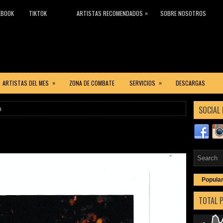
»
EBOOK
TIKTOK
ARTISTAS RECOMENDADOS
SOBRE NOSOTROS
»
»
ARTISTAS DEL MES
ZONA DE COMBATE
SERVICIOS
DESCARGAS
SOCIAL 
n
Popula
TOTAL 