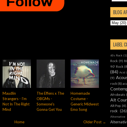
BLOG A
LABEL 
60s Rock
(1
Rock
(9)
8
90' Rock
(
(84)
Acid 
Acous
(9)
rock
(8)
ac
Contemp
Maudlin
The Effens x The
Homemade
Afrobeats
Strangers - I'm
OBGMs -
Costume -
Alt Cou
Not In The Right
Someone's
Generic Midwest
Alt Pop.
(4)
Mind
Gonna Get You
Emo Song
rock
(26)
Alternative
Home
Older Post →
Alternat