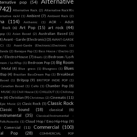
Alternative
lternative pop
(54)
742)
Alternative Rock.
(2)
Alternative Rock90s
Ambient
(7)
ternative rockl
(1)
Ambient Rock
(2)
na
(114)
AOR - Adult
Anthemic
(1)
Art Pop
(15)
art rock
(44)
d Rock
(6)
Australian Based
(3)
 pop
(1)
Asian Based
(2)
4)
Avant - Garde (Electronic)
(3)
AVANT-GARDE
IC)
(1)
Avant-Garde (Electronic).Electronic
(1)
Banda
(2)
Baroque Pop
(1)
Bass House / Electro
(2)
 / Electro House
(7)
Bedroom / Lo-fi
Beats
(2)
Big Room
Bedroom Pop
(3)
room / Lo-fiPop
(1)
Blues
k Metal
(4)
Blue -grass
(1)
Bluegrass
(1)
Bap
(4)
Breakbeat
Brazilian BassDream Pop
(1)
Britpop
(9)
 Based
(1)
BRITPOP INDIE POP
(1)
Chamber Pop
(8)
Canadian Based
(1)
Cello
(1)
S MUSIC
(1)
Chill House
(1)
CHILLOUT
(1)
Chillstep
ve
(4)
Christian
(9)
Cinematic
(11)
Christmas
(2)
Classic Rock
Clasic Rock
(5)
 Epic Music
(2)
Classic Sound
(18)
classical
(8)
Instrumental
(35)
Classical/Instrumental -
Cloud Hop / Emo Hip-Hop
(9)
 Folk/Acoustic
(1)
Commercial
(100)
Comercial
(11)
)
ial Pop
(28)
COMMERCIAL POP