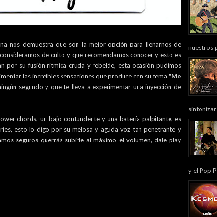
ana nos demuestra que son la mejor opción para llenarnos de
nuestros 
 consideramos de culto y que recomendamos conocer y esto es
 por su fusión rítmica cruda y rebelde, esta ocasión pudimos
imentar las increíbles sensaciones que produce con su tema
"Me
 ningún segundo y que te lleva a experimentar una inyección de
sintonizar
wer chords, un bajo contundente y una batería palpitante, es
ies, esto lo digo por su melosa y aguda voz tan penetrante y
tamos seguros querrás subirle al máximo el volumen, dale play
y el Pop P