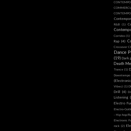
CONTEMPO
COMMERC
CONTEMPOR
Contempo
C
R&B
(1)
Contemp
Corridos
(1)
C
Rap
(4)
Crossover Cl
Dance 
(19)
Dark 
Death Me
D
Trance
(1)
Downtempo
(Electroni
Vibes)
(1)
D
Drill
(4)
D
Listening
Electro Fu
Electro-Got
- Hip-hop/R
Electronic F
Ele
rock
(2)