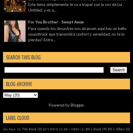
Este tema simplemente te va a trapar con la voz de Lia
Untitled, y es q...
For You Brother - Swept Away
Para cuando los desastres nos alcancen aquí hay un bello
soundtrack que transmitirá confort y serenidad, no te lo
pierdas! Entre...
SEARCH THIS BLOG
BLOG ARCHIVE
Powered by
Blogger
.
LABEL CLOUD
70s Rock
(3)
80´s Rock
(9)
80´s Vibes
(3)
60s Rock
(1)
80'S ROCK
(1)
80's VIBES
(1)