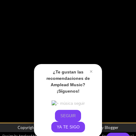
×
¿Te gustan las
recomendaciones de
Amplead Music?
¡Síguenos!
SEGUIR
YA TE SIGO
Copyright ©
2026
Amplead Music
| Powered by
Blogger
Design by
Amplead Music
- Promoviendo el talento emergente -
Envíanos tu música
|