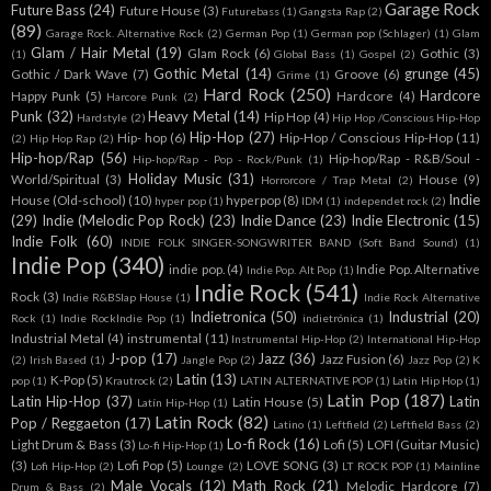
Garage Rock
Future Bass
(24)
Future House
(3)
Futurebass
(1)
Gangsta Rap
(2)
(89)
Garage Rock. Alternative Rock
(2)
German Pop
(1)
German pop (Schlager)
(1)
Glam
Glam / Hair Metal
(19)
Glam Rock
(6)
Gothic
(3)
(1)
Global Bass
(1)
Gospel
(2)
Gothic Metal
(14)
grunge
(45)
Gothic / Dark Wave
(7)
Groove
(6)
Grime
(1)
Hard Rock
(250)
Hardcore
Happy Punk
(5)
Hardcore
(4)
Harcore Punk
(2)
Punk
(32)
Heavy Metal
(14)
Hip Hop
(4)
Hardstyle
(2)
Hip Hop /Conscious Hip-Hop
Hip-Hop
(27)
Hip- hop
(6)
Hip-Hop / Conscious Hip-Hop
(11)
(2)
Hip Hop Rap
(2)
Hip-hop/Rap
(56)
Hip-hop/Rap - R&B/Soul -
Hip-hop/Rap - Pop - Rock/Punk
(1)
Holiday Music
(31)
World/Spiritual
(3)
House
(9)
Horrorcore / Trap Metal
(2)
Indie
House (Old-school)
(10)
hyperpop
(8)
hyper pop
(1)
IDM
(1)
independet rock
(2)
(29)
Indie (Melodic Pop Rock)
(23)
Indie Dance
(23)
Indie Electronic
(15)
Indie Folk
(60)
INDIE FOLK SINGER-SONGWRITER BAND (Soft Band Sound)
(1)
Indie Pop
(340)
indie pop.
(4)
Indie Pop. Alternative
Indie Pop. Alt Pop
(1)
Indie Rock
(541)
Rock
(3)
Indie R&BSlap House
(1)
Indie Rock Alternative
Indietronica
(50)
Industrial
(20)
Rock
(1)
Indie RockIndie Pop
(1)
indietrónica
(1)
Industrial Metal
(4)
instrumental
(11)
Instrumental Hip-Hop
(2)
International Hip-Hop
J-pop
(17)
Jazz
(36)
Jazz Fusion
(6)
(2)
Irish Based
(1)
Jangle Pop
(2)
Jazz Pop
(2)
K
Latin
(13)
K-Pop
(5)
pop
(1)
Krautrock
(2)
LATIN ALTERNATIVE POP
(1)
Latin Hip Hop
(1)
Latin Pop
(187)
Latin Hip-Hop
(37)
Latin
Latin House
(5)
Latín Hip-Hop
(1)
Latin Rock
(82)
Pop / Reggaeton
(17)
Latino
(1)
Leftfield
(2)
Leftfield Bass
(2)
Lo-fi Rock
(16)
Light Drum & Bass
(3)
Lofi
(5)
LOFI (Guitar Music)
Lo-fi Hip-Hop
(1)
(3)
Lofi Pop
(5)
LOVE SONG
(3)
Lofi Hip-Hop
(2)
Lounge
(2)
LT ROCK POP
(1)
Mainline
Male Vocals
(12)
Math Rock
(21)
Melodic Hardcore
(7)
Drum & Bass
(2)