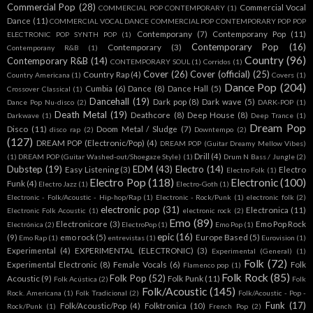
Commercial Pop
(28)
Commercial Vocal
COMMERCIAL POP CONTEMPORARY
(1)
Dance
(11)
COMMERCIAL VOCAL DANCE COMMERCIAL POP CONTEMPORARY POP POP
Contemporany
(7)
Contemporany Pop
(11)
ELECTRONIC POP SYNTH POP
(1)
Contemporary Pop
(16)
Contemporary
(3)
Contemporany R&B
(1)
Country
(96)
Contemporary R&B
(14)
CONTEMPORARY SOUL
(1)
Corridos
(1)
Cover
(26)
Cover (official)
(25)
Country Rap
(4)
Country Americana
(1)
Covers
(1)
Dance Pop
(204)
Cumbia
(6)
Dance
(8)
Dance Hall
(5)
Crossover Classical
(1)
Dancehall
(19)
Dark pop
(8)
Dark wave
(5)
Dance Pop Nu-disco
(2)
DARK-POP
(1)
Death Metal
(19)
Deathcore
(8)
Deep House
(8)
Darkwave
(1)
Deep Trance
(1)
Dream Pop
Disco
(11)
Doom Metal / Sludge
(7)
disco rap
(2)
Downtempo
(2)
(127)
DREAM POP (Electronic/Pop)
(4)
DREAM POP (Guitar Dreamy Mellow Vibes)
Drill
(4)
(1)
DREAM POP (Guitar Washed-out/Shoegaze Style)
(1)
Drum N Bass / Jungle
(2)
Dubstep
(19)
EDM
(43)
Electro
(14)
Easy Listening
(3)
Electro
Electro Folk
(1)
Electro Pop
(118)
Electronic
(100)
Funk
(4)
Electro Jazz
(1)
Electro-Goth
(1)
Electronic - Folk/Acoustic - Hip-hop/Rap
(1)
Electronic - Rock/Punk
(1)
electronic folk
(2)
electronic pop
(31)
Electronica
(11)
Electronic Folk Acoustic
(1)
electronic rock
(2)
Emo
(89)
Electronicore
(3)
Emo Pop Rock
Electrónica
(2)
ElectroPop
(1)
Emo Pop
(1)
epic
(16)
(9)
emo rock
(5)
Europe Based
(5)
Emo Rap
(1)
entrevistas
(1)
Eurovision
(1)
Experimental
(4)
EXPERIMENTAL (ELECTRONIC)
(3)
Experimental (General)
(1)
Folk
(72)
Experimental Electronic
(8)
Female Vocals
(6)
Folk
Flamenco pop
(1)
Folk Rock
(85)
Folk Pop
(52)
Acoustic
(9)
Folk Punk
(11)
Folk Acústica
(2)
Folk
Folk/Acoustic
(145)
Rock. Americana
(1)
Folk Tradicional
(2)
Folk/Acoustic - Pop -
Funk
(17)
Folk/Acoustic/Pop
(4)
Folktronica
(10)
Rock/Punk
(1)
French Pop
(2)