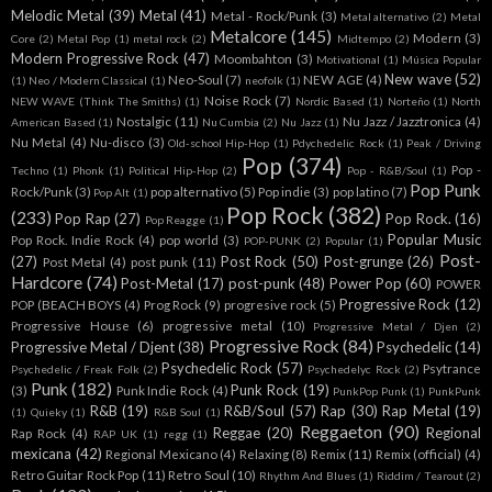
Melodic Metal
(39)
Metal
(41)
Metal - Rock/Punk
(3)
Metal alternativo
(2)
Metal
Metalcore
(145)
Modern
(3)
Core
(2)
Metal Pop
(1)
metal rock
(2)
Midtempo
(2)
Modern Progressive Rock
(47)
Moombahton
(3)
Motivational
(1)
Música Popular
New wave
(52)
Neo-Soul
(7)
NEW AGE
(4)
(1)
Neo / Modern Classical
(1)
neofolk
(1)
Noise Rock
(7)
NEW WAVE (Think The Smiths)
(1)
Nordic Based
(1)
Norteño
(1)
North
Nostalgic
(11)
Nu Jazz / Jazztronica
(4)
American Based
(1)
Nu Cumbia
(2)
Nu Jazz
(1)
Nu Metal
(4)
Nu-disco
(3)
Old-school Hip-Hop
(1)
Pdychedelic Rock
(1)
Peak / Driving
Pop
(374)
Pop -
Techno
(1)
Phonk
(1)
Political Hip-Hop
(2)
Pop - R&B/Soul
(1)
Pop Punk
Rock/Punk
(3)
pop alternativo
(5)
Pop indie
(3)
pop latino
(7)
Pop Alt
(1)
Pop Rock
(382)
(233)
Pop Rap
(27)
Pop Rock.
(16)
Pop Reagge
(1)
Popular Music
Pop Rock. Indie Rock
(4)
pop world
(3)
POP-PUNK
(2)
Popular
(1)
Post-
(27)
Post Rock
(50)
Post-grunge
(26)
Post Metal
(4)
post punk
(11)
Hardcore
(74)
Post-Metal
(17)
post-punk
(48)
Power Pop
(60)
POWER
Progressive Rock
(12)
POP (BEACH BOYS
(4)
Prog Rock
(9)
progresive rock
(5)
Progressive House
(6)
progressive metal
(10)
Progressive Metal / Djen
(2)
Progressive Rock
(84)
Progressive Metal / Djent
(38)
Psychedelic
(14)
Psychedelic Rock
(57)
Psytrance
Psychedelic / Freak Folk
(2)
Psychedelyc Rock
(2)
Punk
(182)
Punk Rock
(19)
(3)
Punk Indie Rock
(4)
PunkPop Punk
(1)
PunkPunk
R&B
(19)
R&B/Soul
(57)
Rap
(30)
Rap Metal
(19)
(1)
Quieky
(1)
R&B Soul
(1)
Reggaeton
(90)
Reggae
(20)
Regional
Rap Rock
(4)
RAP UK
(1)
regg
(1)
mexicana
(42)
Regional Mexicano
(4)
Relaxing
(8)
Remix
(11)
Remix (official)
(4)
Retro Guitar Rock Pop
(11)
Retro Soul
(10)
Rhythm And Blues
(1)
Riddim / Tearout
(2)