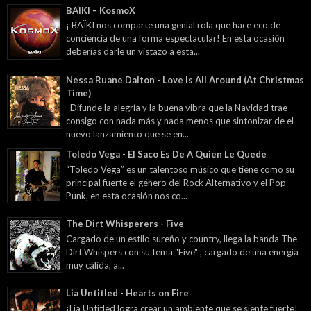
BAÏKI – KosmoX
¡ BAÏKI nos comparte una genial rola que hace eco de
conciencia de una forma espectacular! En esta ocasión
deberías darle un vistazo a esta...
Nessa Ruane Dalton - Love Is All Around (At Christmas
Time)
Difunde la alegría y la buena vibra que la Navidad trae
consigo con nada más y nada menos que sintonizar de el
nuevo lanzamiento que se en...
Toledo Vega - El Saco Es De A Quien Le Quede
“Toledo Vega” es un talentoso músico que tiene como su
principal fuerte el género del Rock Alternativo y el Pop
Punk, en esta ocasión nos co...
The Dirt Whisperers - Five
Cargado de un estilo sureño y country, llega la banda The
Dirt Whispers con su tema "Five" , cargado de una energía
muy cálida, a...
Lia Untitled - Hearts on Fire
¡Lia Untitled logra crear un ambiente que se siente fuerte!