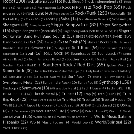
Rock
(130)
rock alternativo
(15)
Rock Blues
(4)
rock independiente
(3)
Rock
Rock Pop
(65)
Rock N Roll
(12)
Rock
indie
(1)
rock latino
(1)
Rock modern
(1)
Rock/Punk
(253)
rock punk
(40)
progresivo
(6)
Rockabilly
(8)
Rock suave
(1)
Salsa
(14)
Screamo
(8)
RockAlt Pop
(1)
Rocks 80s
(1)
ROOTS
(1)
Scandinavian Based
(1)
Singer Songwriter
(83)
Shoegaze
(48)
Singer-Songwriter
Shoeghaze
(2)
(15)
Singer-
Singer-Songwriter (Acoustic)
(4)
Singer-Songwriter (Soft Band Sound)
(1)
Songwriter Band (Full Band Sound)
(15)
SINGER-SONGWRITER BAND (Soft
ska
(24)
Skate Punk
(39)
Band Sound)
(7)
Slacker Rock
(5)
Skate
(2)
Slap House /
Soft Rock
(54)
Slowcore
(10)
Brazilian Bass
(1)
Sludge
(1)
Son Cubano
(1)
Song
Soul
(16)
SOUL ROCK
(9)
Soundscape
(3)
Soundtrack
(7)
Songwriter
(1)
South
Southern Rock
(3)
African Based
(1)
South American Based
(2)
Southern Rock / Red
(1)
Southern Rock / Red Dirt
(65)
Southern Rock / Red D
(2)
Spoken Word
(1)
Stoner Rock
(30)
Stoner RockDoom Metal / Sludge
(1)
Study beats / Jazz-hop / Chill-hop
Surf Rock
(7)
(2)
Studying Vibes
(1)
Super Catchy
(1)
Swing
(1)
Symphonic
(1)
Synthpop
(158)
Symphonic Metal
(12)
Synth Indie Rock
(10)
Synth Pop
(8)
Synthwave
(13)
Tech House
(4)
Techno
(3)
THE
Synthpop.
(1)
tAlternative Metal
(1)
Trance
(17)
Trap
BEATLES ETC)
(4)
Thrash Metal
(6)
Trap
(9)
Trap (EDM)
(5)
(hip-hop)
(22)
Trip-Hop
(4)
Tropical
(6)
Tropical House
(5)
Tribal / Afro House
(2)
UK / Happy Hardcore
(3)
UK Based
(8)
US Based
(11)
US Rap
TWEE
(1)
UK RAP
(1)
(3)
Vocal Dance/EDM
(7)
Wave
(3)
v
(1)
Vaporwave
(2)
Witch House
(2)
Wolrd
(1)
Work
world
(35)
World Music (Latin &
Out
(2)
World Music
(1)
World Music (African)
(2)
Hispanic)
(22)
World/Spiritual
(22)
World Music (other)
(4)
World pop
(1)
YACHT ROCK
(1)