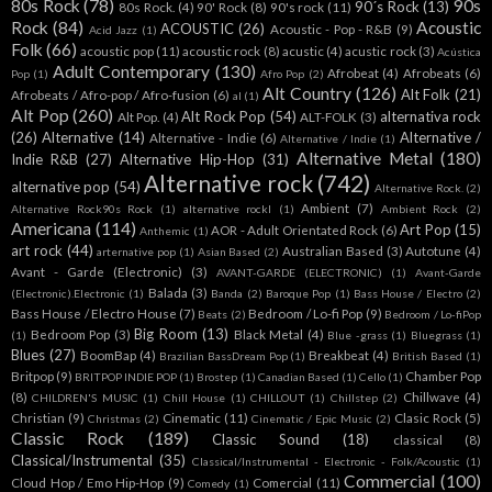
80s Rock
(78)
90s
90´s Rock
(13)
80s Rock.
(4)
90' Rock
(8)
90's rock
(11)
Rock
(84)
Acoustic
ACOUSTIC
(26)
Acoustic - Pop - R&B
(9)
Acid Jazz
(1)
Folk
(66)
acoustic pop
(11)
acoustic rock
(8)
acustic
(4)
acustic rock
(3)
Acústica
Adult Contemporary
(130)
Afrobeat
(4)
Afrobeats
(6)
Pop
(1)
Afro Pop
(2)
Alt Country
(126)
Alt Folk
(21)
Afrobeats / Afro-pop / Afro-fusion
(6)
al
(1)
Alt Pop
(260)
Alt Rock Pop
(54)
alternativa rock
Alt Pop.
(4)
ALT-FOLK
(3)
(26)
Alternative
(14)
Alternative /
Alternative - Indie
(6)
Alternative / Indie
(1)
Alternative Metal
(180)
Indie R&B
(27)
Alternative Hip-Hop
(31)
Alternative rock
(742)
alternative pop
(54)
Alternative Rock.
(2)
Ambient
(7)
Alternative Rock90s Rock
(1)
alternative rockl
(1)
Ambient Rock
(2)
Americana
(114)
Art Pop
(15)
AOR - Adult Orientated Rock
(6)
Anthemic
(1)
art rock
(44)
Australian Based
(3)
Autotune
(4)
arternative pop
(1)
Asian Based
(2)
Avant - Garde (Electronic)
(3)
AVANT-GARDE (ELECTRONIC)
(1)
Avant-Garde
Balada
(3)
(Electronic).Electronic
(1)
Banda
(2)
Baroque Pop
(1)
Bass House / Electro
(2)
Bass House / Electro House
(7)
Bedroom / Lo-fi Pop
(9)
Beats
(2)
Bedroom / Lo-fiPop
Big Room
(13)
Bedroom Pop
(3)
Black Metal
(4)
(1)
Blue -grass
(1)
Bluegrass
(1)
Blues
(27)
BoomBap
(4)
Breakbeat
(4)
Brazilian BassDream Pop
(1)
British Based
(1)
Britpop
(9)
Chamber Pop
BRITPOP INDIE POP
(1)
Brostep
(1)
Canadian Based
(1)
Cello
(1)
(8)
Chillwave
(4)
CHILDREN'S MUSIC
(1)
Chill House
(1)
CHILLOUT
(1)
Chillstep
(2)
Christian
(9)
Cinematic
(11)
Clasic Rock
(5)
Christmas
(2)
Cinematic / Epic Music
(2)
Classic Rock
(189)
Classic Sound
(18)
classical
(8)
Classical/Instrumental
(35)
Classical/Instrumental - Electronic - Folk/Acoustic
(1)
Commercial
(100)
Cloud Hop / Emo Hip-Hop
(9)
Comercial
(11)
Comedy
(1)