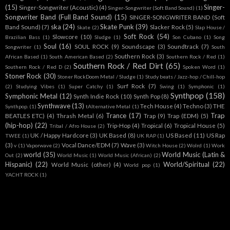
(15)
Singer-
Singer-Songwriter (Acoustic)
(4)
Singer-Songwriter (Soft Band Sound)
(1)
Songwriter Band (Full Band Sound)
(15)
SINGER-SONGWRITER BAND (Soft
ska
(24)
Skate Punk
(39)
Band Sound)
(7)
Slacker Rock
(5)
Skate
(2)
Slap House /
Soft Rock
(54)
Slowcore
(10)
Brazilian Bass
(1)
Sludge
(1)
Son Cubano
(1)
Song
Soul
(16)
SOUL ROCK
(9)
Soundscape
(3)
Soundtrack
(7)
Songwriter
(1)
South
Southern Rock
(3)
African Based
(1)
South American Based
(2)
Southern Rock / Red
(1)
Southern Rock / Red Dirt
(65)
Southern Rock / Red D
(2)
Spoken Word
(1)
Stoner Rock
(30)
Stoner RockDoom Metal / Sludge
(1)
Study beats / Jazz-hop / Chill-hop
Surf Rock
(7)
(2)
Studying Vibes
(1)
Super Catchy
(1)
Swing
(1)
Symphonic
(1)
Synthpop
(158)
Symphonic Metal
(12)
Synth Indie Rock
(10)
Synth Pop
(8)
Synthwave
(13)
Tech House
(4)
Techno
(3)
THE
Synthpop.
(1)
tAlternative Metal
(1)
Trance
(17)
Trap
BEATLES ETC)
(4)
Thrash Metal
(6)
Trap
(9)
Trap (EDM)
(5)
(hip-hop)
(22)
Trip-Hop
(4)
Tropical
(6)
Tropical House
(5)
Tribal / Afro House
(2)
UK / Happy Hardcore
(3)
UK Based
(8)
US Based
(11)
US Rap
TWEE
(1)
UK RAP
(1)
(3)
Vocal Dance/EDM
(7)
Wave
(3)
v
(1)
Vaporwave
(2)
Witch House
(2)
Wolrd
(1)
Work
world
(35)
World Music (Latin &
Out
(2)
World Music
(1)
World Music (African)
(2)
Hispanic)
(22)
World/Spiritual
(22)
World Music (other)
(4)
World pop
(1)
YACHT ROCK
(1)