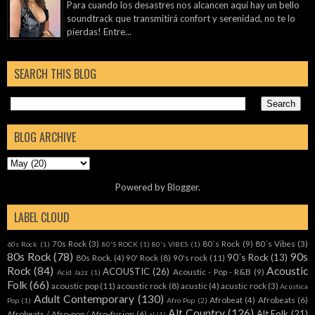
Para cuando los desastres nos alcancen aquí hay un bello
soundtrack que transmitirá confort y serenidad, no te lo
pierdas! Entre...
SEARCH THIS BLOG
BLOG ARCHIVE
Powered by
Blogger
.
LABEL CLOUD
70s Rock
(3)
80´s Rock
(9)
80´s Vibes
(3)
60s Rock
(1)
80'S ROCK
(1)
80's VIBES
(1)
80s Rock
(78)
90s
90´s Rock
(13)
80s Rock.
(4)
90' Rock
(8)
90's rock
(11)
Rock
(84)
Acoustic
ACOUSTIC
(26)
Acoustic - Pop - R&B
(9)
Acid Jazz
(1)
Folk
(66)
acoustic pop
(11)
acoustic rock
(8)
acustic
(4)
acustic rock
(3)
Acústica
Adult Contemporary
(130)
Afrobeat
(4)
Afrobeats
(6)
Pop
(1)
Afro Pop
(2)
Alt Country
(126)
Alt Folk
(21)
Afrobeats / Afro-pop / Afro-fusion
(6)
al
(1)