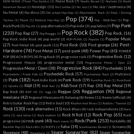
Noise Rock
(7)
NEW WAVE (Think The Smiths)
(1)
Nordic Based
(1)
Norteño
(1)
North
Nostalgic
(11)
Nu Jazz / Jazztronica
(4)
American Based
(1)
Nu Cumbia
(2)
Nu Jazz
(1)
Nu Metal
(4)
Nu-disco
(3)
Old-school Hip-Hop
(1)
Pdychedelic Rock
(1)
Peak / Driving
Pop
(374)
Pop -
Techno
(1)
Phonk
(1)
Political Hip-Hop
(2)
Pop - R&B/Soul
(1)
Pop Punk
Rock/Punk
(3)
pop alternativo
(5)
Pop indie
(3)
pop latino
(7)
Pop Alt
(1)
Pop Rock
(382)
(233)
Pop Rap
(27)
Pop Rock.
(16)
Pop Reagge
(1)
Popular Music
Pop Rock. Indie Rock
(4)
pop world
(3)
POP-PUNK
(2)
Popular
(1)
Post-
(27)
Post Rock
(50)
Post-grunge
(26)
Post Metal
(4)
post punk
(11)
Hardcore
(74)
Post-Metal
(17)
post-punk
(48)
Power Pop
(60)
POWER
Progressive Rock
(12)
POP (BEACH BOYS
(4)
Prog Rock
(9)
progresive rock
(5)
Progressive House
(6)
progressive metal
(10)
Progressive Metal / Djen
(2)
Progressive Rock
(84)
Progressive Metal / Djent
(38)
Psychedelic
(14)
Psychedelic Rock
(57)
Psytrance
Psychedelic / Freak Folk
(2)
Psychedelyc Rock
(2)
Punk
(182)
Punk Rock
(19)
(3)
Punk Indie Rock
(4)
PunkPop Punk
(1)
PunkPunk
R&B
(19)
R&B/Soul
(57)
Rap
(30)
Rap Metal
(19)
(1)
Quieky
(1)
R&B Soul
(1)
Reggaeton
(90)
Reggae
(20)
Regional
Rap Rock
(4)
RAP UK
(1)
regg
(1)
mexicana
(42)
Regional Mexicano
(4)
Relaxing
(8)
Remix
(11)
Remix (official)
(4)
Retro Guitar Rock Pop
(11)
Retro Soul
(10)
Rhythm And Blues
(1)
Riddim / Tearout
(2)
Rock
(130)
rock alternativo
(15)
Rock Blues
(4)
rock independiente
(3)
Rock
Rock Pop
(65)
Rock N Roll
(12)
Rock
indie
(1)
rock latino
(1)
Rock modern
(1)
Rock/Punk
(253)
rock punk
(40)
progresivo
(6)
Rockabilly
(8)
Rock suave
(1)
Salsa
(14)
Screamo
(8)
RockAlt Pop
(1)
Rocks 80s
(1)
ROOTS
(1)
Scandinavian Based
(1)
Singer Songwriter
(83)
Shoegaze
(48)
Singer-Songwriter
Shoeghaze
(2)