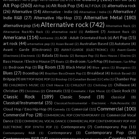
Alt Pop
(260)
Alt Rock Pop
(54)
alternativa rock
Alt Pop.
(4)
ALT-FOLK
(3)
(26)
Alternative
(14)
Alternative /
Alternative - Indie
(6)
Alternative / Indie
(1)
Alternative Metal
(180)
Indie R&B
(27)
Alternative Hip-Hop
(31)
Alternative rock
(742)
alternative pop
(54)
Alternative Rock.
(2)
Ambient
(7)
Alternative Rock90s Rock
(1)
alternative rockl
(1)
Ambient Rock
(2)
Americana
(114)
Art Pop
(15)
AOR - Adult Orientated Rock
(6)
Anthemic
(1)
art rock
(44)
Australian Based
(3)
Autotune
(4)
arternative pop
(1)
Asian Based
(2)
Avant - Garde (Electronic)
(3)
AVANT-GARDE (ELECTRONIC)
(1)
Avant-Garde
Balada
(3)
(Electronic).Electronic
(1)
Banda
(2)
Baroque Pop
(1)
Bass House / Electro
(2)
Bass House / Electro House
(7)
Bedroom / Lo-fi Pop
(9)
Beats
(2)
Bedroom / Lo-fiPop
Big Room
(13)
Bedroom Pop
(3)
Black Metal
(4)
(1)
Blue -grass
(1)
Bluegrass
(1)
Blues
(27)
BoomBap
(4)
Breakbeat
(4)
Brazilian BassDream Pop
(1)
British Based
(1)
Britpop
(9)
Chamber Pop
BRITPOP INDIE POP
(1)
Brostep
(1)
Canadian Based
(1)
Cello
(1)
(8)
Chillwave
(4)
CHILDREN'S MUSIC
(1)
Chill House
(1)
CHILLOUT
(1)
Chillstep
(2)
Christian
(9)
Cinematic
(11)
Clasic Rock
(5)
Christmas
(2)
Cinematic / Epic Music
(2)
Classic Rock
(189)
Classic Sound
(18)
classical
(8)
Classical/Instrumental
(35)
Classical/Instrumental - Electronic - Folk/Acoustic
(1)
Commercial
(100)
Cloud Hop / Emo Hip-Hop
(9)
Comercial
(11)
Comedy
(1)
Commercial Pop
(28)
Commercial Vocal
COMMERCIAL POP CONTEMPORARY
(1)
Dance
(11)
COMMERCIAL VOCAL DANCE COMMERCIAL POP CONTEMPORARY POP POP
Contemporany
(7)
Contemporany Pop
(11)
ELECTRONIC POP SYNTH POP
(1)
Contemporary Pop
(16)
Contemporary
(3)
Contemporany R&B
(1)
Country
(96)
Contemporary R&B
(14)
CONTEMPORARY SOUL
(1)
Corridos
(1)