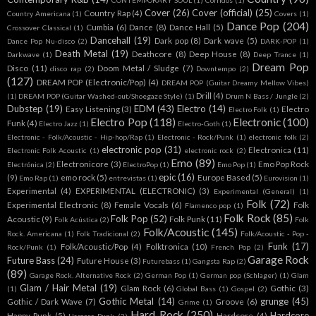
Cover
(26)
Cover (official)
(25)
Country Rap
(4)
Country Americana
(1)
Covers
(1)
Dance Pop
(204)
Cumbia
(6)
Dance
(8)
Dance Hall
(5)
Crossover Classical
(1)
Dancehall
(19)
Dark pop
(8)
Dark wave
(5)
Dance Pop Nu-disco
(2)
DARK-POP
(1)
Death Metal
(19)
Deathcore
(8)
Deep House
(8)
Darkwave
(1)
Deep Trance
(1)
Dream Pop
Disco
(11)
Doom Metal / Sludge
(7)
disco rap
(2)
Downtempo
(2)
(127)
DREAM POP (Electronic/Pop)
(4)
DREAM POP (Guitar Dreamy Mellow Vibes)
Drill
(4)
(1)
DREAM POP (Guitar Washed-out/Shoegaze Style)
(1)
Drum N Bass / Jungle
(2)
Dubstep
(19)
EDM
(43)
Electro
(14)
Easy Listening
(3)
Electro
Electro Folk
(1)
Electro Pop
(118)
Electronic
(100)
Funk
(4)
Electro Jazz
(1)
Electro-Goth
(1)
Electronic - Folk/Acoustic - Hip-hop/Rap
(1)
Electronic - Rock/Punk
(1)
electronic folk
(2)
electronic pop
(31)
Electronica
(11)
Electronic Folk Acoustic
(1)
electronic rock
(2)
Emo
(89)
Electronicore
(3)
Emo Pop Rock
Electrónica
(2)
ElectroPop
(1)
Emo Pop
(1)
epic
(16)
(9)
emo rock
(5)
Europe Based
(5)
Emo Rap
(1)
entrevistas
(1)
Eurovision
(1)
Experimental
(4)
EXPERIMENTAL (ELECTRONIC)
(3)
Experimental (General)
(1)
Folk
(72)
Experimental Electronic
(8)
Female Vocals
(6)
Folk
Flamenco pop
(1)
Folk Rock
(85)
Folk Pop
(52)
Acoustic
(9)
Folk Punk
(11)
Folk Acústica
(2)
Folk
Folk/Acoustic
(145)
Rock. Americana
(1)
Folk Tradicional
(2)
Folk/Acoustic - Pop -
Funk
(17)
Folk/Acoustic/Pop
(4)
Folktronica
(10)
Rock/Punk
(1)
French Pop
(2)
Garage Rock
Future Bass
(24)
Future House
(3)
Futurebass
(1)
Gangsta Rap
(2)
(89)
Garage Rock. Alternative Rock
(2)
German Pop
(1)
German pop (Schlager)
(1)
Glam
Glam / Hair Metal
(19)
Glam Rock
(6)
Gothic
(3)
(1)
Global Bass
(1)
Gospel
(2)
Gothic Metal
(14)
grunge
(45)
Gothic / Dark Wave
(7)
Groove
(6)
Grime
(1)
Hard Rock
(250)
Hardcore
Happy Punk
(5)
Hardcore
(4)
Harcore Punk
(2)