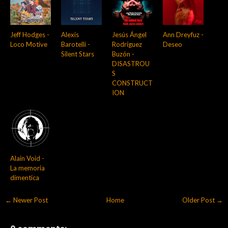
Jeff Hodges -
Alexis
Jesús Ángel
Ann Dreyfuz -
Loco Motive
Barotelli -
Rodríguez
Deseo
Silent Stars
Buzón -
DISASTROU
S
CONSTRUCT
ION
Alain Void -
La memoria
dimentica
← Newer Post
Home
Older Post →