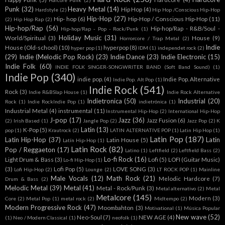
Punk
(32)
Heavy Metal
(14)
Hip Hop
(4)
Hardstyle
(2)
Hip Hop /Conscious Hip-Hop
Hip-Hop
(27)
Hip- hop
(6)
Hip-Hop / Conscious Hip-Hop
(11)
(2)
Hip Hop Rap
(2)
Hip-hop/Rap
(56)
Hip-hop/Rap - R&B/Soul -
Hip-hop/Rap - Pop - Rock/Punk
(1)
Holiday Music
(31)
World/Spiritual
(3)
House
(9)
Horrorcore / Trap Metal
(2)
Indie
House (Old-school)
(10)
hyperpop
(8)
hyper pop
(1)
IDM
(1)
independet rock
(2)
(29)
Indie (Melodic Pop Rock)
(23)
Indie Dance
(23)
Indie Electronic
(15)
Indie Folk
(60)
INDIE FOLK SINGER-SONGWRITER BAND (Soft Band Sound)
(1)
Indie Pop
(340)
indie pop.
(4)
Indie Pop. Alternative
Indie Pop. Alt Pop
(1)
Indie Rock
(541)
Rock
(3)
Indie R&BSlap House
(1)
Indie Rock Alternative
Indietronica
(50)
Industrial
(20)
Rock
(1)
Indie RockIndie Pop
(1)
indietrónica
(1)
Industrial Metal
(4)
instrumental
(11)
Instrumental Hip-Hop
(2)
International Hip-Hop
J-pop
(17)
Jazz
(36)
Jazz Fusion
(6)
(2)
Irish Based
(1)
Jangle Pop
(2)
Jazz Pop
(2)
K
Latin
(13)
K-Pop
(5)
pop
(1)
Krautrock
(2)
LATIN ALTERNATIVE POP
(1)
Latin Hip Hop
(1)
Latin Pop
(187)
Latin Hip-Hop
(37)
Latin
Latin House
(5)
Latín Hip-Hop
(1)
Latin Rock
(82)
Pop / Reggaeton
(17)
Latino
(1)
Leftfield
(2)
Leftfield Bass
(2)
Lo-fi Rock
(16)
Light Drum & Bass
(3)
Lofi
(5)
LOFI (Guitar Music)
Lo-fi Hip-Hop
(1)
(3)
Lofi Pop
(5)
LOVE SONG
(3)
Lofi Hip-Hop
(2)
Lounge
(2)
LT ROCK POP
(1)
Mainline
Male Vocals
(12)
Math Rock
(21)
Melodic Hardcore
(7)
Drum & Bass
(2)
Melodic Metal
(39)
Metal
(41)
Metal - Rock/Punk
(3)
Metal alternativo
(2)
Metal
Metalcore
(145)
Modern
(3)
Core
(2)
Metal Pop
(1)
metal rock
(2)
Midtempo
(2)
Modern Progressive Rock
(47)
Moombahton
(3)
Motivational
(1)
Música Popular
New wave
(52)
Neo-Soul
(7)
NEW AGE
(4)
(1)
Neo / Modern Classical
(1)
neofolk
(1)