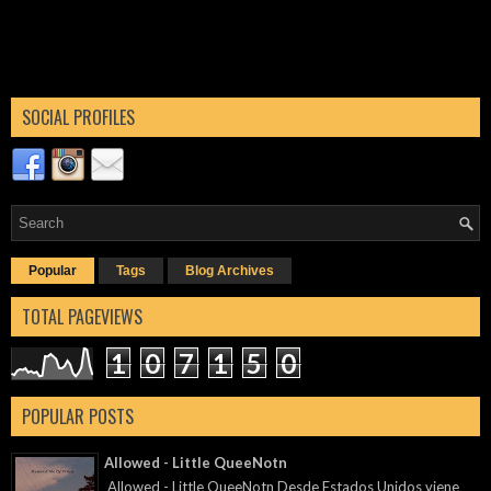
SOCIAL PROFILES
Popular
Tags
Blog Archives
TOTAL PAGEVIEWS
1
0
7
1
5
0
POPULAR POSTS
Allowed - Little QueeNotn
Allowed - Little QueeNotn Desde Estados Unidos viene