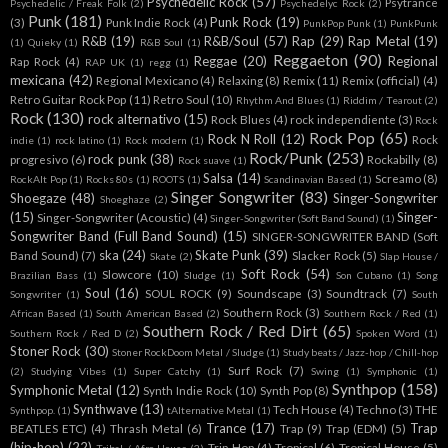
Psychedelic Rock
(57)
Psytrance
Psychedelic / Freak Folk
(2)
Psychedelyc Rock
(2)
Punk
(181)
Punk Rock
(19)
(3)
Punk Indie Rock
(4)
PunkPop Punk
(1)
PunkPunk
R&B
(19)
R&B/Soul
(57)
Rap
(29)
Rap Metal
(19)
(1)
Quieky
(1)
R&B Soul
(1)
Reggaeton
(90)
Reggae
(20)
Regional
Rap Rock
(4)
RAP UK
(1)
regg
(1)
mexicana
(42)
Regional Mexicano
(4)
Relaxing
(8)
Remix
(11)
Remix (official)
(4)
Retro Guitar Rock Pop
(11)
Retro Soul
(10)
Rhythm And Blues
(1)
Riddim / Tearout
(2)
Rock
(130)
rock alternativo
(15)
Rock Blues
(4)
rock independiente
(3)
Rock
Rock Pop
(65)
Rock N Roll
(12)
Rock
indie
(1)
rock latino
(1)
Rock modern
(1)
Rock/Punk
(253)
rock punk
(38)
progresivo
(6)
Rockabilly
(8)
Rock suave
(1)
Salsa
(14)
Screamo
(8)
RockAlt Pop
(1)
Rocks 80s
(1)
ROOTS
(1)
Scandinavian Based
(1)
Singer Songwriter
(83)
Shoegaze
(48)
Singer-Songwriter
Shoeghaze
(2)
(15)
Singer-
Singer-Songwriter (Acoustic)
(4)
Singer-Songwriter (Soft Band Sound)
(1)
Songwriter Band (Full Band Sound)
(15)
SINGER-SONGWRITER BAND (Soft
ska
(24)
Skate Punk
(39)
Band Sound)
(7)
Slacker Rock
(5)
Skate
(2)
Slap House /
Soft Rock
(54)
Slowcore
(10)
Brazilian Bass
(1)
Sludge
(1)
Son Cubano
(1)
Song
Soul
(16)
SOUL ROCK
(9)
Soundscape
(3)
Soundtrack
(7)
Songwriter
(1)
South
Southern Rock
(3)
African Based
(1)
South American Based
(2)
Southern Rock / Red
(1)
Southern Rock / Red Dirt
(65)
Southern Rock / Red D
(2)
Spoken Word
(1)
Stoner Rock
(30)
Stoner RockDoom Metal / Sludge
(1)
Study beats / Jazz-hop / Chill-hop
Surf Rock
(7)
(2)
Studying Vibes
(1)
Super Catchy
(1)
Swing
(1)
Symphonic
(1)
Synthpop
(158)
Symphonic Metal
(12)
Synth Indie Rock
(10)
Synth Pop
(8)
Synthwave
(13)
Tech House
(4)
Techno
(3)
THE
Synthpop.
(1)
tAlternative Metal
(1)
Trance
(17)
Trap
BEATLES ETC)
(4)
Thrash Metal
(6)
Trap
(9)
Trap (EDM)
(5)
(hip-hop)
(22)
Trip-Hop
(4)
Tropical
(6)
Tropical House
(5)