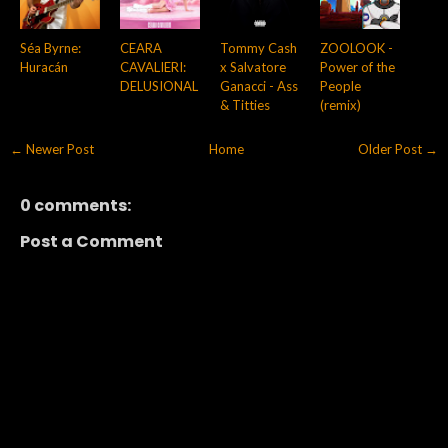
Séa Byrne:
CEARA
Tommy Cash
ZOOLOOK -
Huracán
CAVALIERI:
x Salvatore
Power of the
DELUSIONAL
Ganacci - Ass
People
& Titties
(remix)
← Newer Post
Home
Older Post →
0 comments:
Post a Comment