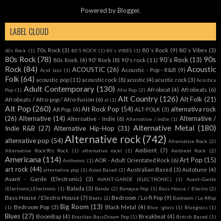
Powered by
Blogger
.
LABEL CLOUD
70s Rock
(3)
80´s Rock
(9)
80´s Vibes
(3)
60s Rock
(1)
80'S ROCK
(1)
80's VIBES
(1)
80s Rock
(78)
90s
90´s Rock
(13)
80s Rock.
(4)
90' Rock
(8)
90's rock
(11)
Rock
(84)
Acoustic
ACOUSTIC
(26)
Acoustic - Pop - R&B
(9)
Acid Jazz
(1)
Folk
(64)
acoustic pop
(11)
acoustic rock
(8)
acustic
(4)
acustic rock
(3)
Acústica
Adult Contemporary
(130)
Afrobeat
(4)
Afrobeats
(6)
Pop
(1)
Afro Pop
(2)
Alt Country
(126)
Alt Folk
(21)
Afrobeats / Afro-pop / Afro-fusion
(6)
al
(1)
Alt Pop
(260)
Alt Rock Pop
(54)
alternativa rock
Alt Pop.
(4)
ALT-FOLK
(3)
(26)
Alternative
(14)
Alternative /
Alternative - Indie
(6)
Alternative / Indie
(1)
Alternative Metal
(180)
Indie R&B
(27)
Alternative Hip-Hop
(31)
Alternative rock
(742)
alternative pop
(54)
Alternative Rock.
(2)
Ambient
(7)
Alternative Rock90s Rock
(1)
alternative rockl
(1)
Ambient Rock
(2)
Americana
(114)
Art Pop
(15)
AOR - Adult Orientated Rock
(6)
Anthemic
(1)
art rock
(44)
Australian Based
(3)
Autotune
(4)
arternative pop
(1)
Asian Based
(2)
Avant - Garde (Electronic)
(3)
AVANT-GARDE (ELECTRONIC)
(1)
Avant-Garde
Balada
(3)
(Electronic).Electronic
(1)
Banda
(2)
Baroque Pop
(1)
Bass House / Electro
(2)
Bass House / Electro House
(7)
Bedroom / Lo-fi Pop
(9)
Beats
(2)
Bedroom / Lo-fiPop
Big Room
(13)
Bedroom Pop
(3)
Black Metal
(4)
(1)
Blue -grass
(1)
Bluegrass
(1)
Blues
(27)
BoomBap
(4)
Breakbeat
(4)
Brazilian BassDream Pop
(1)
British Based
(1)