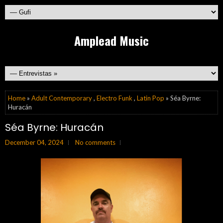
Amplead Music
Home
»
Adult Contemporary
,
Electro Funk
,
Latin Pop
» Séa Byrne:
Huracán
Séa Byrne: Huracán
December 04, 2024
No comments