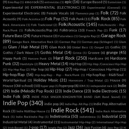
epic
(16)
(9)
emo rock
(5)
Europe Based
(5)
Emo Rap
(1)
entrevistas
(1)
Eurovision
(1)
Experimental
(4)
EXPERIMENTAL (ELECTRONIC)
(3)
Experimental (General)
(1)
Folk
(72)
Experimental Electronic
(8)
Female Vocals
(6)
Folk
Flamenco pop
(1)
Folk Rock
(85)
Folk Pop
(52)
Acoustic
(9)
Folk Punk
(11)
Folk Acústica
(2)
Folk
Folk/Acoustic
(145)
Rock. Americana
(1)
Folk Tradicional
(2)
Folk/Acoustic - Pop -
Funk
(17)
Folk/Acoustic/Pop
(4)
Folktronica
(10)
Rock/Punk
(1)
French Pop
(2)
Garage Rock
Future Bass
(24)
Future House
(3)
Futurebass
(1)
Gangsta Rap
(2)
(89)
Garage Rock. Alternative Rock
(2)
German Pop
(1)
German pop (Schlager)
(1)
Glam
Glam / Hair Metal
(19)
Glam Rock
(6)
Gothic
(3)
(1)
Global Bass
(1)
Gospel
(2)
Gothic Metal
(14)
grunge
(45)
Gothic / Dark Wave
(7)
Groove
(6)
Grime
(1)
Hard Rock
(250)
Hardcore
Happy Punk
(5)
Hardcore
(4)
Harcore Punk
(2)
Punk
(32)
Heavy Metal
(14)
Hip Hop
(3)
Hardstyle
(2)
Hip Hop /Conscious Hip-Hop
Hip-Hop
(27)
Hip- hop
(6)
Hip-Hop / Conscious Hip-Hop
(11)
(2)
Hip Hop Rap
(2)
Hip-hop/Rap
(56)
Hip-hop/Rap - R&B/Soul -
Hip-hop/Rap - Pop - Rock/Punk
(1)
Holiday Music
(31)
World/Spiritual
(3)
House
(9)
Horrorcore / Trap Metal
(2)
Indie
House (Old-school)
(10)
hyperpop
(8)
hyper pop
(1)
IDM
(1)
independet rock
(2)
(29)
Indie (Melodic Pop Rock)
(23)
Indie Dance
(23)
Indie Electronic
(15)
Indie Folk
(60)
INDIE FOLK SINGER-SONGWRITER BAND (Soft Band Sound)
(1)
Indie Pop
(340)
indie pop.
(4)
Indie Pop. Alternative
Indie Pop. Alt Pop
(1)
Indie Rock
(541)
Rock
(3)
Indie R&BSlap House
(1)
Indie Rock Alternative
Indietronica
(50)
Industrial
(20)
Rock
(1)
Indie RockIndie Pop
(1)
indietrónica
(1)
Industrial Metal
(4)
instrumental
(11)
Instrumental Hip-Hop
(2)
International Hip-Hop
J-pop
(17)
Jazz
(36)
Jazz Fusion
(6)
(2)
Irish Based
(1)
Jangle Pop
(2)
Jazz Pop
(2)
K