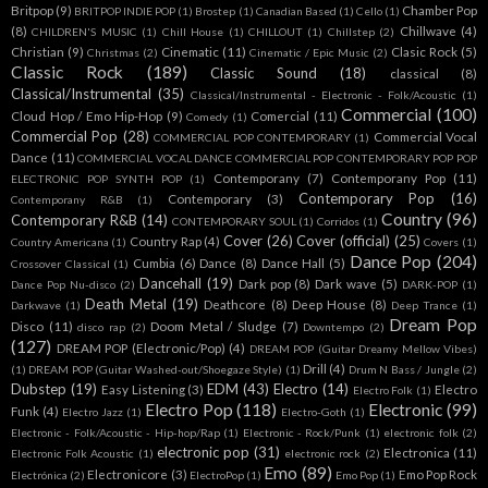
Britpop
(9)
Chamber Pop
BRITPOP INDIE POP
(1)
Brostep
(1)
Canadian Based
(1)
Cello
(1)
(8)
Chillwave
(4)
CHILDREN'S MUSIC
(1)
Chill House
(1)
CHILLOUT
(1)
Chillstep
(2)
Christian
(9)
Cinematic
(11)
Clasic Rock
(5)
Christmas
(2)
Cinematic / Epic Music
(2)
Classic Rock
(189)
Classic Sound
(18)
classical
(8)
Classical/Instrumental
(35)
Classical/Instrumental - Electronic - Folk/Acoustic
(1)
Commercial
(100)
Cloud Hop / Emo Hip-Hop
(9)
Comercial
(11)
Comedy
(1)
Commercial Pop
(28)
Commercial Vocal
COMMERCIAL POP CONTEMPORARY
(1)
Dance
(11)
COMMERCIAL VOCAL DANCE COMMERCIAL POP CONTEMPORARY POP POP
Contemporany
(7)
Contemporany Pop
(11)
ELECTRONIC POP SYNTH POP
(1)
Contemporary Pop
(16)
Contemporary
(3)
Contemporany R&B
(1)
Country
(96)
Contemporary R&B
(14)
CONTEMPORARY SOUL
(1)
Corridos
(1)
Cover
(26)
Cover (official)
(25)
Country Rap
(4)
Country Americana
(1)
Covers
(1)
Dance Pop
(204)
Cumbia
(6)
Dance
(8)
Dance Hall
(5)
Crossover Classical
(1)
Dancehall
(19)
Dark pop
(8)
Dark wave
(5)
Dance Pop Nu-disco
(2)
DARK-POP
(1)
Death Metal
(19)
Deathcore
(8)
Deep House
(8)
Darkwave
(1)
Deep Trance
(1)
Dream Pop
Disco
(11)
Doom Metal / Sludge
(7)
disco rap
(2)
Downtempo
(2)
(127)
DREAM POP (Electronic/Pop)
(4)
DREAM POP (Guitar Dreamy Mellow Vibes)
Drill
(4)
(1)
DREAM POP (Guitar Washed-out/Shoegaze Style)
(1)
Drum N Bass / Jungle
(2)
Dubstep
(19)
EDM
(43)
Electro
(14)
Easy Listening
(3)
Electro
Electro Folk
(1)
Electro Pop
(118)
Electronic
(99)
Funk
(4)
Electro Jazz
(1)
Electro-Goth
(1)
Electronic - Folk/Acoustic - Hip-hop/Rap
(1)
Electronic - Rock/Punk
(1)
electronic folk
(2)
electronic pop
(31)
Electronica
(11)
Electronic Folk Acoustic
(1)
electronic rock
(2)
Emo
(89)
Electronicore
(3)
Emo Pop Rock
Electrónica
(2)
ElectroPop
(1)
Emo Pop
(1)