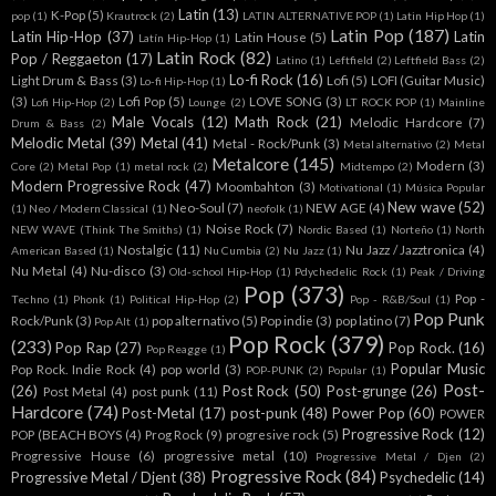
Latin
(13)
K-Pop
(5)
pop
(1)
Krautrock
(2)
LATIN ALTERNATIVE POP
(1)
Latin Hip Hop
(1)
Latin Pop
(187)
Latin Hip-Hop
(37)
Latin
Latin House
(5)
Latín Hip-Hop
(1)
Latin Rock
(82)
Pop / Reggaeton
(17)
Latino
(1)
Leftfield
(2)
Leftfield Bass
(2)
Lo-fi Rock
(16)
Light Drum & Bass
(3)
Lofi
(5)
LOFI (Guitar Music)
Lo-fi Hip-Hop
(1)
(3)
Lofi Pop
(5)
LOVE SONG
(3)
Lofi Hip-Hop
(2)
Lounge
(2)
LT ROCK POP
(1)
Mainline
Male Vocals
(12)
Math Rock
(21)
Melodic Hardcore
(7)
Drum & Bass
(2)
Melodic Metal
(39)
Metal
(41)
Metal - Rock/Punk
(3)
Metal alternativo
(2)
Metal
Metalcore
(145)
Modern
(3)
Core
(2)
Metal Pop
(1)
metal rock
(2)
Midtempo
(2)
Modern Progressive Rock
(47)
Moombahton
(3)
Motivational
(1)
Música Popular
New wave
(52)
Neo-Soul
(7)
NEW AGE
(4)
(1)
Neo / Modern Classical
(1)
neofolk
(1)
Noise Rock
(7)
NEW WAVE (Think The Smiths)
(1)
Nordic Based
(1)
Norteño
(1)
North
Nostalgic
(11)
Nu Jazz / Jazztronica
(4)
American Based
(1)
Nu Cumbia
(2)
Nu Jazz
(1)
Nu Metal
(4)
Nu-disco
(3)
Old-school Hip-Hop
(1)
Pdychedelic Rock
(1)
Peak / Driving
Pop
(373)
Pop -
Techno
(1)
Phonk
(1)
Political Hip-Hop
(2)
Pop - R&B/Soul
(1)
Pop Punk
Rock/Punk
(3)
pop alternativo
(5)
Pop indie
(3)
pop latino
(7)
Pop Alt
(1)
Pop Rock
(379)
(233)
Pop Rap
(27)
Pop Rock.
(16)
Pop Reagge
(1)
Popular Music
Pop Rock. Indie Rock
(4)
pop world
(3)
POP-PUNK
(2)
Popular
(1)
Post-
(26)
Post Rock
(50)
Post-grunge
(26)
Post Metal
(4)
post punk
(11)
Hardcore
(74)
Post-Metal
(17)
post-punk
(48)
Power Pop
(60)
POWER
Progressive Rock
(12)
POP (BEACH BOYS
(4)
Prog Rock
(9)
progresive rock
(5)
Progressive House
(6)
progressive metal
(10)
Progressive Metal / Djen
(2)
Progressive Rock
(84)
Progressive Metal / Djent
(38)
Psychedelic
(14)