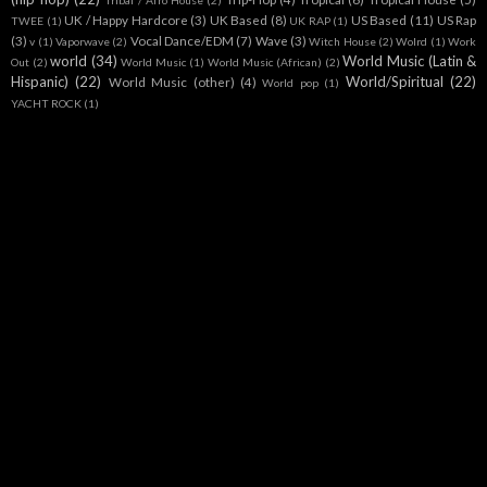
Tribal / Afro House
(2)
UK / Happy Hardcore
(3)
UK Based
(8)
US Based
(11)
US Rap
TWEE
(1)
UK RAP
(1)
(3)
Vocal Dance/EDM
(7)
Wave
(3)
v
(1)
Vaporwave
(2)
Witch House
(2)
Wolrd
(1)
Work
world
(34)
World Music (Latin &
Out
(2)
World Music
(1)
World Music (African)
(2)
Hispanic)
(22)
World/Spiritual
(22)
World Music (other)
(4)
World pop
(1)
YACHT ROCK
(1)