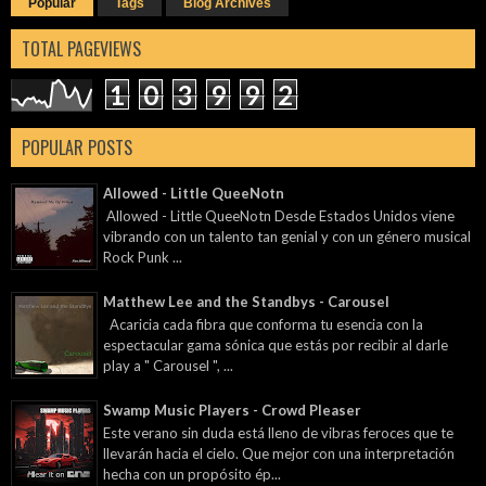
Popular
Tags
Blog Archives
TOTAL PAGEVIEWS
1
0
3
9
9
2
POPULAR POSTS
Allowed - Little QueeNotn
Allowed - Little QueeNotn Desde Estados Unidos viene
vibrando con un talento tan genial y con un género musical
Rock Punk ...
Matthew Lee and the Standbys - Carousel
Acaricia cada fibra que conforma tu esencia con la
espectacular gama sónica que estás por recibir al darle
play a " Carousel ", ...
Swamp Music Players - Crowd Pleaser
Este verano sin duda está lleno de vibras feroces que te
llevarán hacia el cielo. Que mejor con una interpretación
hecha con un propósito ép...