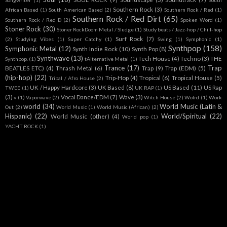
Songwriter
(1)
South
Southern Rock
(3)
African Based
(1)
South American Based
(2)
Southern Rock / Red
(1)
Southern Rock / Red Dirt
(65)
Southern Rock / Red D
(2)
Spoken Word
(1)
Stoner Rock
(30)
Stoner RockDoom Metal / Sludge
(1)
Study beats / Jazz-hop / Chill-hop
Surf Rock
(7)
(2)
Studying Vibes
(1)
Super Catchy
(1)
Swing
(1)
Symphonic
(1)
Synthpop
(158)
Symphonic Metal
(12)
Synth Indie Rock
(10)
Synth Pop
(8)
Synthwave
(13)
Tech House
(4)
Techno
(3)
THE
Synthpop.
(1)
tAlternative Metal
(1)
Trance
(17)
Trap
BEATLES ETC)
(4)
Thrash Metal
(6)
Trap
(9)
Trap (EDM)
(5)
(hip-hop)
(22)
Trip-Hop
(4)
Tropical
(6)
Tropical House
(5)
Tribal / Afro House
(2)
UK / Happy Hardcore
(3)
UK Based
(8)
US Based
(11)
US Rap
TWEE
(1)
UK RAP
(1)
(3)
Vocal Dance/EDM
(7)
Wave
(3)
v
(1)
Vaporwave
(2)
Witch House
(2)
Wolrd
(1)
Work
world
(34)
World Music (Latin &
Out
(2)
World Music
(1)
World Music (African)
(2)
Hispanic)
(22)
World/Spiritual
(22)
World Music (other)
(4)
World pop
(1)
YACHT ROCK
(1)