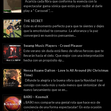
Acaricia cada fibra que conforma tu esencia con la
espectacular gama sónica que estás por recibir al darle
play a " Carousel ", ...
THE SECRET
Este es el momento perfecto para que te sientes y dejes
que la emotividad te consuma : La añoranza y la paz
convergerá en nuestros pensamien...
Swamp Music Players - Crowd Pleaser
Este verano sin duda está lleno de vibras feroces que te
llevarán hacia el cielo. Que mejor con una interpretación
hecha con un propósito ép...
Nessa Ruane Dalton - Love Is All Around (At Christmas
Time)
Difunde la alegría y la buena vibra que la Navidad trae
consigo con nada más y nada menos que sintonizar de el
nuevo lanzamiento que se en...
BAÏKI – KosmoX
¡ BAÏKI nos comparte una genial rola que hace eco de
conciencia de una forma espectacular! En esta ocasión