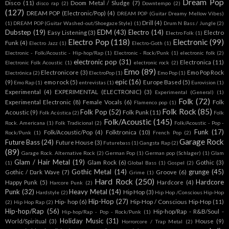
Dream Pop
Disco
(11)
Doom Metal / Sludge
(7)
disco rap
(2)
Downtempo
(2)
(127)
DREAM POP (Electronic/Pop)
(4)
DREAM POP (Guitar Dreamy Mellow Vibes)
Drill
(4)
(1)
DREAM POP (Guitar Washed-out/Shoegaze Style)
(1)
Drum N Bass / Jungle
(2)
Dubstep
(19)
EDM
(43)
Electro
(14)
Easy Listening
(3)
Electro
Electro Folk
(1)
Electro Pop
(118)
Electronic
(99)
Funk
(4)
Electro Jazz
(1)
Electro-Goth
(1)
Electronic - Folk/Acoustic - Hip-hop/Rap
(1)
Electronic - Rock/Punk
(1)
electronic folk
(2)
electronic pop
(31)
Electronica
(11)
Electronic Folk Acoustic
(1)
electronic rock
(2)
Emo
(89)
Electronicore
(3)
Emo Pop Rock
Electrónica
(2)
ElectroPop
(1)
Emo Pop
(1)
epic
(16)
(9)
emo rock
(5)
Europe Based
(5)
Emo Rap
(1)
entrevistas
(1)
Eurovision
(1)
Experimental
(4)
EXPERIMENTAL (ELECTRONIC)
(3)
Experimental (General)
(1)
Folk
(72)
Experimental Electronic
(8)
Female Vocals
(6)
Folk
Flamenco pop
(1)
Folk Rock
(85)
Folk Pop
(52)
Acoustic
(9)
Folk Punk
(11)
Folk Acústica
(2)
Folk
Folk/Acoustic
(145)
Rock. Americana
(1)
Folk Tradicional
(2)
Folk/Acoustic - Pop -
Funk
(17)
Folk/Acoustic/Pop
(4)
Folktronica
(10)
Rock/Punk
(1)
French Pop
(2)
Garage Rock
Future Bass
(24)
Future House
(3)
Futurebass
(1)
Gangsta Rap
(2)
(89)
Garage Rock. Alternative Rock
(2)
German Pop
(1)
German pop (Schlager)
(1)
Glam
Glam / Hair Metal
(19)
Glam Rock
(6)
Gothic
(3)
(1)
Global Bass
(1)
Gospel
(2)
Gothic Metal
(14)
grunge
(45)
Gothic / Dark Wave
(7)
Groove
(6)
Grime
(1)
Hard Rock
(250)
Hardcore
Happy Punk
(5)
Hardcore
(4)
Harcore Punk
(2)
Punk
(32)
Heavy Metal
(14)
Hip Hop
(3)
Hardstyle
(2)
Hip Hop /Conscious Hip-Hop
Hip-Hop
(27)
Hip- hop
(6)
Hip-Hop / Conscious Hip-Hop
(11)
(2)
Hip Hop Rap
(2)
Hip-hop/Rap
(56)
Hip-hop/Rap - R&B/Soul -
Hip-hop/Rap - Pop - Rock/Punk
(1)
Holiday Music
(31)
World/Spiritual
(3)
House
(9)
Horrorcore / Trap Metal
(2)