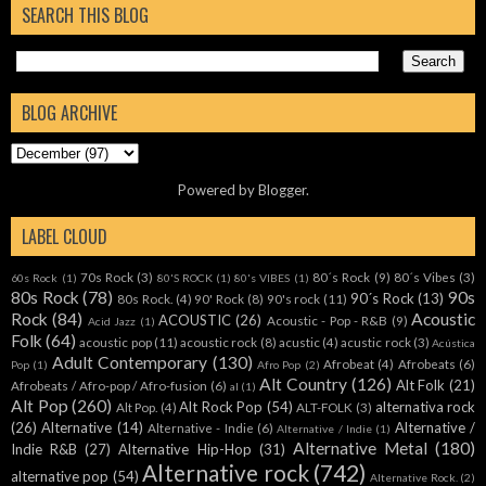
SEARCH THIS BLOG
BLOG ARCHIVE
Powered by
Blogger
.
LABEL CLOUD
70s Rock
(3)
80´s Rock
(9)
80´s Vibes
(3)
60s Rock
(1)
80'S ROCK
(1)
80's VIBES
(1)
80s Rock
(78)
90s
90´s Rock
(13)
80s Rock.
(4)
90' Rock
(8)
90's rock
(11)
Rock
(84)
Acoustic
ACOUSTIC
(26)
Acoustic - Pop - R&B
(9)
Acid Jazz
(1)
Folk
(64)
acoustic pop
(11)
acoustic rock
(8)
acustic
(4)
acustic rock
(3)
Acústica
Adult Contemporary
(130)
Afrobeat
(4)
Afrobeats
(6)
Pop
(1)
Afro Pop
(2)
Alt Country
(126)
Alt Folk
(21)
Afrobeats / Afro-pop / Afro-fusion
(6)
al
(1)
Alt Pop
(260)
Alt Rock Pop
(54)
alternativa rock
Alt Pop.
(4)
ALT-FOLK
(3)
(26)
Alternative
(14)
Alternative /
Alternative - Indie
(6)
Alternative / Indie
(1)
Alternative Metal
(180)
Indie R&B
(27)
Alternative Hip-Hop
(31)
Alternative rock
(742)
alternative pop
(54)
Alternative Rock.
(2)