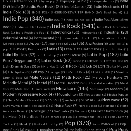
Indie
House (Old-school)
(10)
hyperpop
(8)
hyper pop
(1)
IDM
(1)
independet rock
(2)
(29)
Indie (Melodic Pop Rock)
(23)
Indie Dance
(23)
Indie Electronic
(15)
Indie Folk
(60)
INDIE FOLK SINGER-SONGWRITER BAND (Soft Band Sound)
(1)
Indie Pop
(340)
indie pop.
(4)
Indie Pop. Alternative
Indie Pop. Alt Pop
(1)
Indie Rock
(541)
Rock
(3)
Indie R&BSlap House
(1)
Indie Rock Alternative
Indietronica
(50)
Industrial
(20)
Rock
(1)
Indie RockIndie Pop
(1)
indietrónica
(1)
Industrial Metal
(4)
instrumental
(11)
Instrumental Hip-Hop
(2)
International Hip-Hop
J-pop
(17)
Jazz
(36)
Jazz Fusion
(6)
(2)
Irish Based
(1)
Jangle Pop
(2)
Jazz Pop
(2)
K
Latin
(13)
K-Pop
(5)
pop
(1)
Krautrock
(2)
LATIN ALTERNATIVE POP
(1)
Latin Hip Hop
(1)
Latin Pop
(187)
Latin Hip-Hop
(37)
Latin
Latin House
(5)
Latín Hip-Hop
(1)
Latin Rock
(82)
Pop / Reggaeton
(17)
Latino
(1)
Leftfield
(2)
Leftfield Bass
(2)
Lo-fi Rock
(16)
Light Drum & Bass
(3)
Lofi
(5)
LOFI (Guitar Music)
Lo-fi Hip-Hop
(1)
(3)
Lofi Pop
(5)
LOVE SONG
(3)
Lofi Hip-Hop
(2)
Lounge
(2)
LT ROCK POP
(1)
Mainline
Male Vocals
(12)
Math Rock
(21)
Melodic Hardcore
(7)
Drum & Bass
(2)
Melodic Metal
(39)
Metal
(41)
Metal - Rock/Punk
(3)
Metal alternativo
(2)
Metal
Metalcore
(145)
Modern
(3)
Core
(2)
Metal Pop
(1)
metal rock
(2)
Midtempo
(2)
Modern Progressive Rock
(47)
Moombahton
(3)
Motivational
(1)
Música Popular
New wave
(52)
Neo-Soul
(7)
NEW AGE
(4)
(1)
Neo / Modern Classical
(1)
neofolk
(1)
Noise Rock
(7)
NEW WAVE (Think The Smiths)
(1)
Nordic Based
(1)
Norteño
(1)
North
Nostalgic
(11)
Nu Jazz / Jazztronica
(4)
American Based
(1)
Nu Cumbia
(2)
Nu Jazz
(1)
Nu Metal
(4)
Nu-disco
(3)
Old-school Hip-Hop
(1)
Pdychedelic Rock
(1)
Peak / Driving
Pop
(373)
Pop -
Techno
(1)
Phonk
(1)
Political Hip-Hop
(2)
Pop - R&B/Soul
(1)
Pop Punk
Rock/Punk
(3)
pop alternativo
(5)
Pop indie
(3)
pop latino
(7)
Pop Alt
(1)