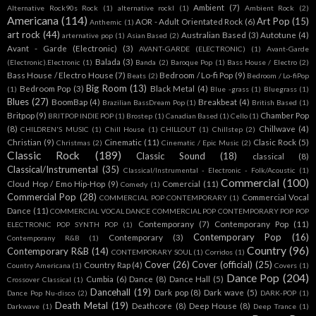
Ambient
(7)
Alternative Rock90s Rock
(1)
alternative rockl
(1)
Ambient Rock
(2)
Americana
(114)
Art Pop
(15)
AOR - Adult Orientated Rock
(6)
Anthemic
(1)
art rock
(44)
Australian Based
(3)
Autotune
(4)
arternative pop
(1)
Asian Based
(2)
Avant - Garde (Electronic)
(3)
AVANT-GARDE (ELECTRONIC)
(1)
Avant-Garde
Balada
(3)
(Electronic).Electronic
(1)
Banda
(2)
Baroque Pop
(1)
Bass House / Electro
(2)
Bass House / Electro House
(7)
Bedroom / Lo-fi Pop
(9)
Beats
(2)
Bedroom / Lo-fiPop
Big Room
(13)
Bedroom Pop
(3)
Black Metal
(4)
(1)
Blue -grass
(1)
Bluegrass
(1)
Blues
(27)
BoomBap
(4)
Breakbeat
(4)
Brazilian BassDream Pop
(1)
British Based
(1)
Britpop
(9)
Chamber Pop
BRITPOP INDIE POP
(1)
Brostep
(1)
Canadian Based
(1)
Cello
(1)
(8)
Chillwave
(4)
CHILDREN'S MUSIC
(1)
Chill House
(1)
CHILLOUT
(1)
Chillstep
(2)
Christian
(9)
Cinematic
(11)
Clasic Rock
(5)
Christmas
(2)
Cinematic / Epic Music
(2)
Classic Rock
(189)
Classic Sound
(18)
classical
(8)
Classical/Instrumental
(35)
Classical/Instrumental - Electronic - Folk/Acoustic
(1)
Commercial
(100)
Cloud Hop / Emo Hip-Hop
(9)
Comercial
(11)
Comedy
(1)
Commercial Pop
(28)
Commercial Vocal
COMMERCIAL POP CONTEMPORARY
(1)
Dance
(11)
COMMERCIAL VOCAL DANCE COMMERCIAL POP CONTEMPORARY POP POP
Contemporany
(7)
Contemporany Pop
(11)
ELECTRONIC POP SYNTH POP
(1)
Contemporary Pop
(16)
Contemporary
(3)
Contemporany R&B
(1)
Country
(96)
Contemporary R&B
(14)
CONTEMPORARY SOUL
(1)
Corridos
(1)
Cover
(26)
Cover (official)
(25)
Country Rap
(4)
Country Americana
(1)
Covers
(1)
Dance Pop
(204)
Cumbia
(6)
Dance
(8)
Dance Hall
(5)
Crossover Classical
(1)
Dancehall
(19)
Dark pop
(8)
Dark wave
(5)
Dance Pop Nu-disco
(2)
DARK-POP
(1)
Death Metal
(19)
Deathcore
(8)
Deep House
(8)
Darkwave
(1)
Deep Trance
(1)