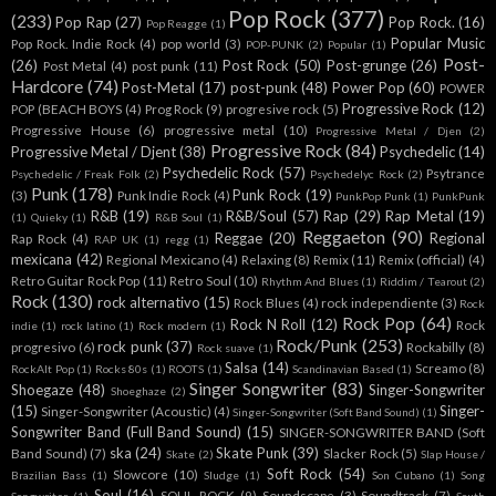
Pop Rock
(377)
(233)
Pop Rap
(27)
Pop Rock.
(16)
Pop Reagge
(1)
Popular Music
Pop Rock. Indie Rock
(4)
pop world
(3)
POP-PUNK
(2)
Popular
(1)
Post-
(26)
Post Rock
(50)
Post-grunge
(26)
Post Metal
(4)
post punk
(11)
Hardcore
(74)
Post-Metal
(17)
post-punk
(48)
Power Pop
(60)
POWER
Progressive Rock
(12)
POP (BEACH BOYS
(4)
Prog Rock
(9)
progresive rock
(5)
Progressive House
(6)
progressive metal
(10)
Progressive Metal / Djen
(2)
Progressive Rock
(84)
Progressive Metal / Djent
(38)
Psychedelic
(14)
Psychedelic Rock
(57)
Psytrance
Psychedelic / Freak Folk
(2)
Psychedelyc Rock
(2)
Punk
(178)
Punk Rock
(19)
(3)
Punk Indie Rock
(4)
PunkPop Punk
(1)
PunkPunk
R&B
(19)
R&B/Soul
(57)
Rap
(29)
Rap Metal
(19)
(1)
Quieky
(1)
R&B Soul
(1)
Reggaeton
(90)
Reggae
(20)
Regional
Rap Rock
(4)
RAP UK
(1)
regg
(1)
mexicana
(42)
Regional Mexicano
(4)
Relaxing
(8)
Remix
(11)
Remix (official)
(4)
Retro Guitar Rock Pop
(11)
Retro Soul
(10)
Rhythm And Blues
(1)
Riddim / Tearout
(2)
Rock
(130)
rock alternativo
(15)
Rock Blues
(4)
rock independiente
(3)
Rock
Rock Pop
(64)
Rock N Roll
(12)
Rock
indie
(1)
rock latino
(1)
Rock modern
(1)
Rock/Punk
(253)
rock punk
(37)
progresivo
(6)
Rockabilly
(8)
Rock suave
(1)
Salsa
(14)
Screamo
(8)
RockAlt Pop
(1)
Rocks 80s
(1)
ROOTS
(1)
Scandinavian Based
(1)
Singer Songwriter
(83)
Shoegaze
(48)
Singer-Songwriter
Shoeghaze
(2)
(15)
Singer-
Singer-Songwriter (Acoustic)
(4)
Singer-Songwriter (Soft Band Sound)
(1)
Songwriter Band (Full Band Sound)
(15)
SINGER-SONGWRITER BAND (Soft
ska
(24)
Skate Punk
(39)
Band Sound)
(7)
Slacker Rock
(5)
Skate
(2)
Slap House /
Soft Rock
(54)
Slowcore
(10)
Brazilian Bass
(1)
Sludge
(1)
Son Cubano
(1)
Song
Soul
(16)
SOUL ROCK
(9)
Soundscape
(3)
Soundtrack
(7)