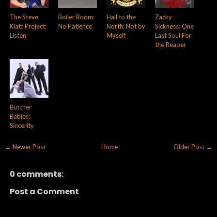
The Steve
Boiler Room:
Hail to the
Zacky
Klatt Project:
No Patience
North: Not by
Sickness: One
Listen
Myself
Last Soul For
the Reaper
Butcher
Babies:
Sincerity
← Newer Post
Home
Older Post →
0 comments:
Post a Comment