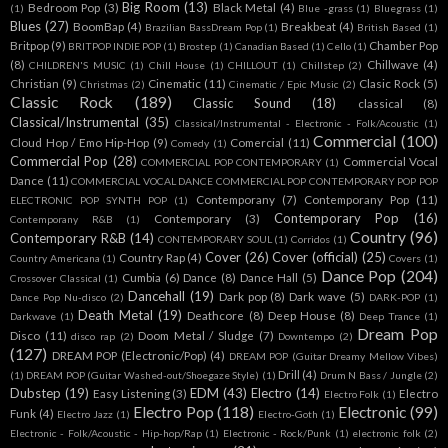
Big Room
(13)
Bedroom Pop
(3)
Black Metal
(4)
(1)
Blue -grass
(1)
Bluegrass
(1)
Blues
(27)
BoomBap
(4)
Breakbeat
(4)
Brazilian BassDream Pop
(1)
British Based
(1)
Britpop
(9)
Chamber Pop
BRITPOP INDIE POP
(1)
Brostep
(1)
Canadian Based
(1)
Cello
(1)
(8)
Chillwave
(4)
CHILDREN'S MUSIC
(1)
Chill House
(1)
CHILLOUT
(1)
Chillstep
(2)
Christian
(9)
Cinematic
(11)
Clasic Rock
(5)
Christmas
(2)
Cinematic / Epic Music
(2)
Classic Rock
(189)
Classic Sound
(18)
classical
(8)
Classical/Instrumental
(35)
Classical/Instrumental - Electronic - Folk/Acoustic
(1)
Commercial
(100)
Cloud Hop / Emo Hip-Hop
(9)
Comercial
(11)
Comedy
(1)
Commercial Pop
(28)
Commercial Vocal
COMMERCIAL POP CONTEMPORARY
(1)
Dance
(11)
COMMERCIAL VOCAL DANCE COMMERCIAL POP CONTEMPORARY POP POP
Contemporany
(7)
Contemporany Pop
(11)
ELECTRONIC POP SYNTH POP
(1)
Contemporary Pop
(16)
Contemporary
(3)
Contemporany R&B
(1)
Country
(96)
Contemporary R&B
(14)
CONTEMPORARY SOUL
(1)
Corridos
(1)
Cover
(26)
Cover (official)
(25)
Country Rap
(4)
Country Americana
(1)
Covers
(1)
Dance Pop
(204)
Cumbia
(6)
Dance
(8)
Dance Hall
(5)
Crossover Classical
(1)
Dancehall
(19)
Dark pop
(8)
Dark wave
(5)
Dance Pop Nu-disco
(2)
DARK-POP
(1)
Death Metal
(19)
Deathcore
(8)
Deep House
(8)
Darkwave
(1)
Deep Trance
(1)
Dream Pop
Disco
(11)
Doom Metal / Sludge
(7)
disco rap
(2)
Downtempo
(2)
(127)
DREAM POP (Electronic/Pop)
(4)
DREAM POP (Guitar Dreamy Mellow Vibes)
Drill
(4)
(1)
DREAM POP (Guitar Washed-out/Shoegaze Style)
(1)
Drum N Bass / Jungle
(2)
Dubstep
(19)
EDM
(43)
Electro
(14)
Easy Listening
(3)
Electro
Electro Folk
(1)
Electro Pop
(118)
Electronic
(99)
Funk
(4)
Electro Jazz
(1)
Electro-Goth
(1)
Electronic - Folk/Acoustic - Hip-hop/Rap
(1)
Electronic - Rock/Punk
(1)
electronic folk
(2)