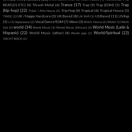
Trance
(17)
Trap
BEATLES ETC)
(4)
Thrash Metal
(6)
Trap
(9)
Trap (EDM)
(5)
(hip-hop)
(22)
Trip-Hop
(4)
Tropical
(6)
Tropical House
(5)
Tribal / Afro House
(2)
UK / Happy Hardcore
(3)
UK Based
(8)
US Based
(11)
US Rap
TWEE
(1)
UK RAP
(1)
(3)
Vocal Dance/EDM
(7)
Wave
(3)
v
(1)
Vaporwave
(2)
Witch House
(2)
Wolrd
(1)
Work
world
(34)
World Music (Latin &
Out
(2)
World Music
(1)
World Music (African)
(2)
Hispanic)
(22)
World/Spiritual
(22)
World Music (other)
(4)
World pop
(1)
YACHT ROCK
(1)