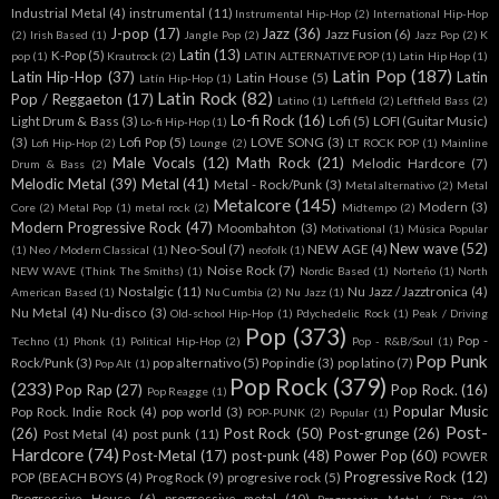
Industrial Metal
(4)
instrumental
(11)
Instrumental Hip-Hop
(2)
International Hip-Hop
J-pop
(17)
Jazz
(36)
Jazz Fusion
(6)
(2)
Irish Based
(1)
Jangle Pop
(2)
Jazz Pop
(2)
K
Latin
(13)
K-Pop
(5)
pop
(1)
Krautrock
(2)
LATIN ALTERNATIVE POP
(1)
Latin Hip Hop
(1)
Latin Pop
(187)
Latin Hip-Hop
(37)
Latin
Latin House
(5)
Latín Hip-Hop
(1)
Latin Rock
(82)
Pop / Reggaeton
(17)
Latino
(1)
Leftfield
(2)
Leftfield Bass
(2)
Lo-fi Rock
(16)
Light Drum & Bass
(3)
Lofi
(5)
LOFI (Guitar Music)
Lo-fi Hip-Hop
(1)
(3)
Lofi Pop
(5)
LOVE SONG
(3)
Lofi Hip-Hop
(2)
Lounge
(2)
LT ROCK POP
(1)
Mainline
Male Vocals
(12)
Math Rock
(21)
Melodic Hardcore
(7)
Drum & Bass
(2)
Melodic Metal
(39)
Metal
(41)
Metal - Rock/Punk
(3)
Metal alternativo
(2)
Metal
Metalcore
(145)
Modern
(3)
Core
(2)
Metal Pop
(1)
metal rock
(2)
Midtempo
(2)
Modern Progressive Rock
(47)
Moombahton
(3)
Motivational
(1)
Música Popular
New wave
(52)
Neo-Soul
(7)
NEW AGE
(4)
(1)
Neo / Modern Classical
(1)
neofolk
(1)
Noise Rock
(7)
NEW WAVE (Think The Smiths)
(1)
Nordic Based
(1)
Norteño
(1)
North
Nostalgic
(11)
Nu Jazz / Jazztronica
(4)
American Based
(1)
Nu Cumbia
(2)
Nu Jazz
(1)
Nu Metal
(4)
Nu-disco
(3)
Old-school Hip-Hop
(1)
Pdychedelic Rock
(1)
Peak / Driving
Pop
(373)
Pop -
Techno
(1)
Phonk
(1)
Political Hip-Hop
(2)
Pop - R&B/Soul
(1)
Pop Punk
Rock/Punk
(3)
pop alternativo
(5)
Pop indie
(3)
pop latino
(7)
Pop Alt
(1)
Pop Rock
(379)
(233)
Pop Rap
(27)
Pop Rock.
(16)
Pop Reagge
(1)
Popular Music
Pop Rock. Indie Rock
(4)
pop world
(3)
POP-PUNK
(2)
Popular
(1)
Post-
(26)
Post Rock
(50)
Post-grunge
(26)
Post Metal
(4)
post punk
(11)
Hardcore
(74)
Post-Metal
(17)
post-punk
(48)
Power Pop
(60)
POWER
Progressive Rock
(12)
POP (BEACH BOYS
(4)
Prog Rock
(9)
progresive rock
(5)
Progressive House
(6)
progressive metal
(10)