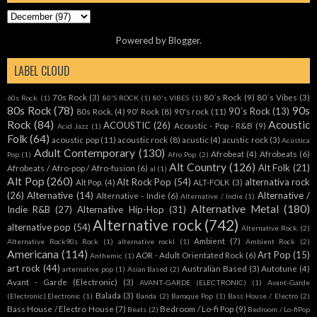
Powered by
Blogger
.
LABEL CLOUD
70s Rock
(3)
80´s Rock
(9)
80´s Vibes
(3)
60s Rock
(1)
80'S ROCK
(1)
80's VIBES
(1)
80s Rock
(78)
90s
90´s Rock
(13)
80s Rock.
(4)
90' Rock
(8)
90's rock
(11)
Rock
(84)
Acoustic
ACOUSTIC
(26)
Acoustic - Pop - R&B
(9)
Acid Jazz
(1)
Folk
(64)
acoustic pop
(11)
acoustic rock
(8)
acustic
(4)
acustic rock
(3)
Acústica
Adult Contemporary
(130)
Afrobeat
(4)
Afrobeats
(6)
Pop
(1)
Afro Pop
(2)
Alt Country
(126)
Alt Folk
(21)
Afrobeats / Afro-pop / Afro-fusion
(6)
al
(1)
Alt Pop
(260)
Alt Rock Pop
(54)
alternativa rock
Alt Pop.
(4)
ALT-FOLK
(3)
(26)
Alternative
(14)
Alternative /
Alternative - Indie
(6)
Alternative / Indie
(1)
Alternative Metal
(180)
Indie R&B
(27)
Alternative Hip-Hop
(31)
Alternative rock
(742)
alternative pop
(54)
Alternative Rock.
(2)
Ambient
(7)
Alternative Rock90s Rock
(1)
alternative rockl
(1)
Ambient Rock
(2)
Americana
(114)
Art Pop
(15)
AOR - Adult Orientated Rock
(6)
Anthemic
(1)
art rock
(44)
Australian Based
(3)
Autotune
(4)
arternative pop
(1)
Asian Based
(2)
Avant - Garde (Electronic)
(3)
AVANT-GARDE (ELECTRONIC)
(1)
Avant-Garde
Balada
(3)
(Electronic).Electronic
(1)
Banda
(2)
Baroque Pop
(1)
Bass House / Electro
(2)
Bass House / Electro House
(7)
Bedroom / Lo-fi Pop
(9)
Beats
(2)
Bedroom / Lo-fiPop