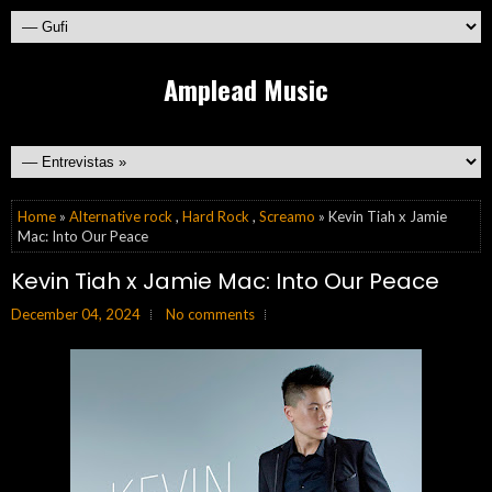
Amplead Music
Home
»
Alternative rock
,
Hard Rock
,
Screamo
» Kevin Tiah x Jamie
Mac: Into Our Peace
Kevin Tiah x Jamie Mac: Into Our Peace
December 04, 2024
No comments