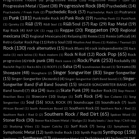
Progressive Metal / Djen
(2)
Progressive Rock
(84)
Progressive Metal / Djent
(38)
Psychedelic
(14)
Psychedelic Rock
(57)
Psytrance
Psychedelic / Freak Folk
(2)
Psychedelyc Rock
(2)
Punk
(181)
Punk Rock
(19)
(3)
Punk Indie Rock
(4)
PunkPop Punk
(1)
PunkPunk
R&B
(19)
R&B/Soul
(57)
Rap
(29)
Rap Metal
(19)
(1)
Quieky
(1)
R&B Soul
(1)
Reggaeton
(90)
Reggae
(20)
Regional
Rap Rock
(4)
RAP UK
(1)
regg
(1)
mexicana
(42)
Regional Mexicano
(4)
Relaxing
(8)
Remix
(11)
Remix (official)
(4)
Retro Guitar Rock Pop
(11)
Retro Soul
(10)
Rhythm And Blues
(1)
Riddim / Tearout
(2)
Rock
(130)
rock alternativo
(15)
Rock Blues
(4)
rock independiente
(3)
Rock
Rock Pop
(65)
Rock N Roll
(12)
Rock
indie
(1)
rock latino
(1)
Rock modern
(1)
Rock/Punk
(253)
rock punk
(38)
progresivo
(6)
Rockabilly
(8)
Rock suave
(1)
Salsa
(14)
Screamo
(8)
RockAlt Pop
(1)
Rocks 80s
(1)
ROOTS
(1)
Scandinavian Based
(1)
Singer Songwriter
(83)
Shoegaze
(48)
Singer-Songwriter
Shoeghaze
(2)
(15)
Singer-
Singer-Songwriter (Acoustic)
(4)
Singer-Songwriter (Soft Band Sound)
(1)
Songwriter Band (Full Band Sound)
(15)
SINGER-SONGWRITER BAND (Soft
ska
(24)
Skate Punk
(39)
Band Sound)
(7)
Slacker Rock
(5)
Skate
(2)
Slap House /
Soft Rock
(54)
Slowcore
(10)
Brazilian Bass
(1)
Sludge
(1)
Son Cubano
(1)
Song
Soul
(16)
SOUL ROCK
(9)
Soundscape
(3)
Soundtrack
(7)
Songwriter
(1)
South
Southern Rock
(3)
African Based
(1)
South American Based
(2)
Southern Rock / Red
(1)
Southern Rock / Red Dirt
(65)
Southern Rock / Red D
(2)
Spoken Word
(1)
Stoner Rock
(30)
Stoner RockDoom Metal / Sludge
(1)
Study beats / Jazz-hop / Chill-hop
Surf Rock
(7)
(2)
Studying Vibes
(1)
Super Catchy
(1)
Swing
(1)
Symphonic
(1)
Synthpop
(158)
Symphonic Metal
(12)
Synth Indie Rock
(10)
Synth Pop
(8)
Synthwave
(13)
Tech House
(4)
Techno
(3)
THE
Synthpop.
(1)
tAlternative Metal
(1)