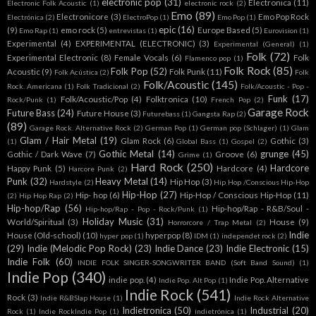
electronic pop
(31)
Electronica
(11)
Electronic Folk Acoustic
(1)
electronic rock
(2)
Emo
(89)
Electronicore
(3)
Emo Pop Rock
Electrónica
(2)
ElectroPop
(1)
Emo Pop
(1)
epic
(16)
(9)
emo rock
(5)
Europe Based
(5)
Emo Rap
(1)
entrevistas
(1)
Eurovision
(1)
Experimental
(4)
EXPERIMENTAL (ELECTRONIC)
(3)
Experimental (General)
(1)
Folk
(72)
Experimental Electronic
(8)
Female Vocals
(6)
Folk
Flamenco pop
(1)
Folk Rock
(85)
Folk Pop
(52)
Acoustic
(9)
Folk Punk
(11)
Folk Acústica
(2)
Folk
Folk/Acoustic
(145)
Rock. Americana
(1)
Folk Tradicional
(2)
Folk/Acoustic - Pop -
Funk
(17)
Folk/Acoustic/Pop
(4)
Folktronica
(10)
Rock/Punk
(1)
French Pop
(2)
Garage Rock
Future Bass
(24)
Future House
(3)
Futurebass
(1)
Gangsta Rap
(2)
(89)
Garage Rock. Alternative Rock
(2)
German Pop
(1)
German pop (Schlager)
(1)
Glam
Glam / Hair Metal
(19)
Glam Rock
(6)
Gothic
(3)
(1)
Global Bass
(1)
Gospel
(2)
Gothic Metal
(14)
grunge
(45)
Gothic / Dark Wave
(7)
Groove
(6)
Grime
(1)
Hard Rock
(250)
Hardcore
Happy Punk
(5)
Hardcore
(4)
Harcore Punk
(2)
Punk
(32)
Heavy Metal
(14)
Hip Hop
(3)
Hardstyle
(2)
Hip Hop /Conscious Hip-Hop
Hip-Hop
(27)
Hip- hop
(6)
Hip-Hop / Conscious Hip-Hop
(11)
(2)
Hip Hop Rap
(2)
Hip-hop/Rap
(56)
Hip-hop/Rap - R&B/Soul -
Hip-hop/Rap - Pop - Rock/Punk
(1)
Holiday Music
(31)
World/Spiritual
(3)
House
(9)
Horrorcore / Trap Metal
(2)
Indie
House (Old-school)
(10)
hyperpop
(8)
hyper pop
(1)
IDM
(1)
independet rock
(2)
(29)
Indie (Melodic Pop Rock)
(23)
Indie Dance
(23)
Indie Electronic
(15)
Indie Folk
(60)
INDIE FOLK SINGER-SONGWRITER BAND (Soft Band Sound)
(1)
Indie Pop
(340)
indie pop.
(4)
Indie Pop. Alternative
Indie Pop. Alt Pop
(1)
Indie Rock
(541)
Rock
(3)
Indie R&BSlap House
(1)
Indie Rock Alternative
Indietronica
(50)
Industrial
(20)
Rock
(1)
Indie RockIndie Pop
(1)
indietrónica
(1)