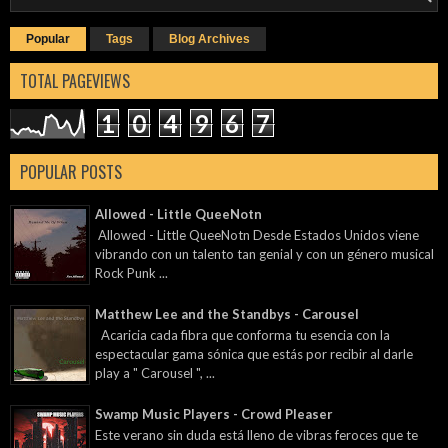
Popular
Tags
Blog Archives
TOTAL PAGEVIEWS
1
0
4
9
6
7
POPULAR POSTS
Allowed - Little QueeNotn
Allowed - Little QueeNotn Desde Estados Unidos viene
vibrando con un talento tan genial y con un género musical
Rock Punk ...
Matthew Lee and the Standbys - Carousel
Acaricia cada fibra que conforma tu esencia con la
espectacular gama sónica que estás por recibir al darle
play a " Carousel ", ...
Swamp Music Players - Crowd Pleaser
Este verano sin duda está lleno de vibras feroces que te