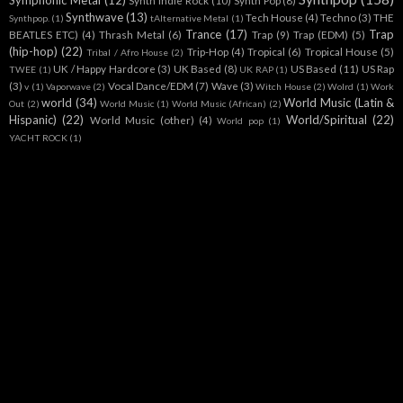
Symphonic Metal
(12)
Synth Indie Rock
(10)
Synth Pop
(8)
Synthwave
(13)
Tech House
(4)
Techno
(3)
THE
Synthpop.
(1)
tAlternative Metal
(1)
Trance
(17)
Trap
BEATLES ETC)
(4)
Thrash Metal
(6)
Trap
(9)
Trap (EDM)
(5)
(hip-hop)
(22)
Trip-Hop
(4)
Tropical
(6)
Tropical House
(5)
Tribal / Afro House
(2)
UK / Happy Hardcore
(3)
UK Based
(8)
US Based
(11)
US Rap
TWEE
(1)
UK RAP
(1)
(3)
Vocal Dance/EDM
(7)
Wave
(3)
v
(1)
Vaporwave
(2)
Witch House
(2)
Wolrd
(1)
Work
world
(34)
World Music (Latin &
Out
(2)
World Music
(1)
World Music (African)
(2)
Hispanic)
(22)
World/Spiritual
(22)
World Music (other)
(4)
World pop
(1)
YACHT ROCK
(1)