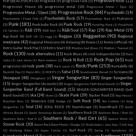
Progressive Rock
(12)
POP (BEACH BOYS
(4)
Prog Rock
(9)
progresive rock
(5)
Progressive House
(6)
progressive metal
(10)
Progressive Metal / Djen
(2)
Progressive Rock
(84)
Progressive Metal / Djent
(38)
Psychedelic
(14)
Psychedelic Rock
(57)
Psytrance
Psychedelic / Freak Folk
(2)
Psychedelyc Rock
(2)
Punk
(181)
Punk Rock
(19)
(3)
Punk Indie Rock
(4)
PunkPop Punk
(1)
PunkPunk
R&B
(19)
R&B/Soul
(57)
Rap
(29)
Rap Metal
(19)
(1)
Quieky
(1)
R&B Soul
(1)
Reggaeton
(90)
Reggae
(20)
Regional
Rap Rock
(4)
RAP UK
(1)
regg
(1)
mexicana
(42)
Regional Mexicano
(4)
Relaxing
(8)
Remix
(11)
Remix (official)
(4)
Retro Guitar Rock Pop
(11)
Retro Soul
(10)
Rhythm And Blues
(1)
Riddim / Tearout
(2)
Rock
(130)
rock alternativo
(15)
Rock Blues
(4)
rock independiente
(3)
Rock
Rock Pop
(65)
Rock N Roll
(12)
Rock
indie
(1)
rock latino
(1)
Rock modern
(1)
Rock/Punk
(253)
rock punk
(38)
progresivo
(6)
Rockabilly
(8)
Rock suave
(1)
Salsa
(14)
Screamo
(8)
RockAlt Pop
(1)
Rocks 80s
(1)
ROOTS
(1)
Scandinavian Based
(1)
Singer Songwriter
(83)
Shoegaze
(48)
Singer-Songwriter
Shoeghaze
(2)
(15)
Singer-
Singer-Songwriter (Acoustic)
(4)
Singer-Songwriter (Soft Band Sound)
(1)
Songwriter Band (Full Band Sound)
(15)
SINGER-SONGWRITER BAND (Soft
ska
(24)
Skate Punk
(39)
Band Sound)
(7)
Slacker Rock
(5)
Skate
(2)
Slap House /
Soft Rock
(54)
Slowcore
(10)
Brazilian Bass
(1)
Sludge
(1)
Son Cubano
(1)
Song
Soul
(16)
SOUL ROCK
(9)
Soundscape
(3)
Soundtrack
(7)
Songwriter
(1)
South
Southern Rock
(3)
African Based
(1)
South American Based
(2)
Southern Rock / Red
(1)
Southern Rock / Red Dirt
(65)
Southern Rock / Red D
(2)
Spoken Word
(1)
Stoner Rock
(30)
Stoner RockDoom Metal / Sludge
(1)
Study beats / Jazz-hop / Chill-hop
Surf Rock
(7)
(2)
Studying Vibes
(1)
Super Catchy
(1)
Swing
(1)
Symphonic
(1)
Synthpop
(158)