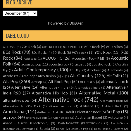
BLOG ARCHIVE
Powered by
Blogger
.
LABEL CLOUD
70s Rock
(3)
80´s Rock
(9)
80´s Vibes
(3)
60s Rock
(1)
80'S ROCK
(1)
80's VIBES
(1)
80s Rock
(78)
90s
90´s Rock
(13)
80s Rock.
(4)
90' Rock
(8)
90's rock
(11)
Rock
(84)
Acoustic
ACOUSTIC
(26)
Acoustic - Pop - R&B
(9)
Acid Jazz
(1)
Folk
(64)
acoustic pop
(11)
acoustic rock
(8)
acustic
(4)
acustic rock
(3)
Acústica
Adult Contemporary
(130)
Afrobeat
(4)
Afrobeats
(6)
Pop
(1)
Afro Pop
(2)
Alt Country
(126)
Alt Folk
(21)
Afrobeats / Afro-pop / Afro-fusion
(6)
al
(1)
Alt Pop
(260)
Alt Rock Pop
(54)
alternativa rock
Alt Pop.
(4)
ALT-FOLK
(3)
(26)
Alternative
(14)
Alternative /
Alternative - Indie
(6)
Alternative / Indie
(1)
Alternative Metal
(180)
Indie R&B
(27)
Alternative Hip-Hop
(31)
Alternative rock
(742)
alternative pop
(54)
Alternative Rock.
(2)
Ambient
(7)
Alternative Rock90s Rock
(1)
alternative rockl
(1)
Ambient Rock
(2)
Americana
(114)
Art Pop
(15)
AOR - Adult Orientated Rock
(6)
Anthemic
(1)
art rock
(44)
Australian Based
(3)
Autotune
(4)
arternative pop
(1)
Asian Based
(2)
Avant - Garde (Electronic)
(3)
AVANT-GARDE (ELECTRONIC)
(1)
Avant-Garde
Balada
(3)
(Electronic).Electronic
(1)
Banda
(2)
Baroque Pop
(1)
Bass House / Electro
(2)