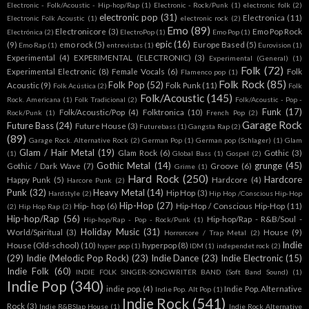
Electronic - Folk/Acoustic - Hip-hop/Rap
(1)
Electronic - Rock/Punk
(1)
electronic folk
(2)
electronic pop
(31)
Electronica
(11)
Electronic Folk Acoustic
(1)
electronic rock
(2)
Emo
(89)
Electronicore
(3)
Emo Pop Rock
Electrónica
(2)
ElectroPop
(1)
Emo Pop
(1)
epic
(16)
(9)
emo rock
(5)
Europe Based
(5)
Emo Rap
(1)
entrevistas
(1)
Eurovision
(1)
Experimental
(4)
EXPERIMENTAL (ELECTRONIC)
(3)
Experimental (General)
(1)
Folk
(72)
Experimental Electronic
(8)
Female Vocals
(6)
Folk
Flamenco pop
(1)
Folk Rock
(85)
Folk Pop
(52)
Acoustic
(9)
Folk Punk
(11)
Folk Acústica
(2)
Folk
Folk/Acoustic
(145)
Rock. Americana
(1)
Folk Tradicional
(2)
Folk/Acoustic - Pop -
Funk
(17)
Folk/Acoustic/Pop
(4)
Folktronica
(10)
Rock/Punk
(1)
French Pop
(2)
Garage Rock
Future Bass
(24)
Future House
(3)
Futurebass
(1)
Gangsta Rap
(2)
(89)
Garage Rock. Alternative Rock
(2)
German Pop
(1)
German pop (Schlager)
(1)
Glam
Glam / Hair Metal
(19)
Glam Rock
(6)
Gothic
(3)
(1)
Global Bass
(1)
Gospel
(2)
Gothic Metal
(14)
grunge
(45)
Gothic / Dark Wave
(7)
Groove
(6)
Grime
(1)
Hard Rock
(250)
Hardcore
Happy Punk
(5)
Hardcore
(4)
Harcore Punk
(2)
Punk
(32)
Heavy Metal
(14)
Hip Hop
(3)
Hardstyle
(2)
Hip Hop /Conscious Hip-Hop
Hip-Hop
(27)
Hip- hop
(6)
Hip-Hop / Conscious Hip-Hop
(11)
(2)
Hip Hop Rap
(2)
Hip-hop/Rap
(56)
Hip-hop/Rap - R&B/Soul -
Hip-hop/Rap - Pop - Rock/Punk
(1)
Holiday Music
(31)
World/Spiritual
(3)
House
(9)
Horrorcore / Trap Metal
(2)
Indie
House (Old-school)
(10)
hyperpop
(8)
hyper pop
(1)
IDM
(1)
independet rock
(2)
(29)
Indie (Melodic Pop Rock)
(23)
Indie Dance
(23)
Indie Electronic
(15)
Indie Folk
(60)
INDIE FOLK SINGER-SONGWRITER BAND (Soft Band Sound)
(1)
Indie Pop
(340)
indie pop.
(4)
Indie Pop. Alternative
Indie Pop. Alt Pop
(1)
Indie Rock
(541)
Rock
(3)
Indie R&BSlap House
(1)
Indie Rock Alternative