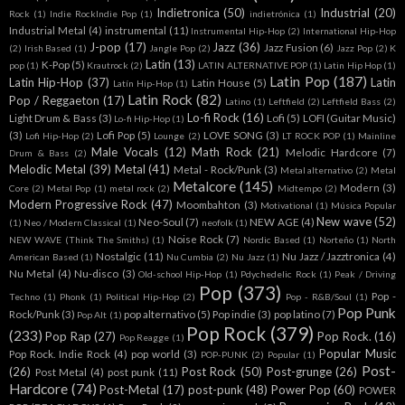
Indietronica
(50)
Industrial
(20)
Rock
(1)
Indie RockIndie Pop
(1)
indietrónica
(1)
Industrial Metal
(4)
instrumental
(11)
Instrumental Hip-Hop
(2)
International Hip-Hop
J-pop
(17)
Jazz
(36)
Jazz Fusion
(6)
(2)
Irish Based
(1)
Jangle Pop
(2)
Jazz Pop
(2)
K
Latin
(13)
K-Pop
(5)
pop
(1)
Krautrock
(2)
LATIN ALTERNATIVE POP
(1)
Latin Hip Hop
(1)
Latin Pop
(187)
Latin Hip-Hop
(37)
Latin
Latin House
(5)
Latín Hip-Hop
(1)
Latin Rock
(82)
Pop / Reggaeton
(17)
Latino
(1)
Leftfield
(2)
Leftfield Bass
(2)
Lo-fi Rock
(16)
Light Drum & Bass
(3)
Lofi
(5)
LOFI (Guitar Music)
Lo-fi Hip-Hop
(1)
(3)
Lofi Pop
(5)
LOVE SONG
(3)
Lofi Hip-Hop
(2)
Lounge
(2)
LT ROCK POP
(1)
Mainline
Male Vocals
(12)
Math Rock
(21)
Melodic Hardcore
(7)
Drum & Bass
(2)
Melodic Metal
(39)
Metal
(41)
Metal - Rock/Punk
(3)
Metal alternativo
(2)
Metal
Metalcore
(145)
Modern
(3)
Core
(2)
Metal Pop
(1)
metal rock
(2)
Midtempo
(2)
Modern Progressive Rock
(47)
Moombahton
(3)
Motivational
(1)
Música Popular
New wave
(52)
Neo-Soul
(7)
NEW AGE
(4)
(1)
Neo / Modern Classical
(1)
neofolk
(1)
Noise Rock
(7)
NEW WAVE (Think The Smiths)
(1)
Nordic Based
(1)
Norteño
(1)
North
Nostalgic
(11)
Nu Jazz / Jazztronica
(4)
American Based
(1)
Nu Cumbia
(2)
Nu Jazz
(1)
Nu Metal
(4)
Nu-disco
(3)
Old-school Hip-Hop
(1)
Pdychedelic Rock
(1)
Peak / Driving
Pop
(373)
Pop -
Techno
(1)
Phonk
(1)
Political Hip-Hop
(2)
Pop - R&B/Soul
(1)
Pop Punk
Rock/Punk
(3)
pop alternativo
(5)
Pop indie
(3)
pop latino
(7)
Pop Alt
(1)
Pop Rock
(379)
(233)
Pop Rap
(27)
Pop Rock.
(16)
Pop Reagge
(1)
Popular Music
Pop Rock. Indie Rock
(4)
pop world
(3)
POP-PUNK
(2)
Popular
(1)
Post-
(26)
Post Rock
(50)
Post-grunge
(26)
Post Metal
(4)
post punk
(11)
Hardcore
(74)
Post-Metal
(17)
post-punk
(48)
Power Pop
(60)
POWER