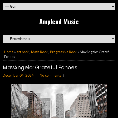
Amplead Music
Home
»
art rock
,
Math Rock
,
Progressive Rock
» MavAngelo: Grateful
Echoes
MavAngelo: Grateful Echoes
December 04, 2024
No comments