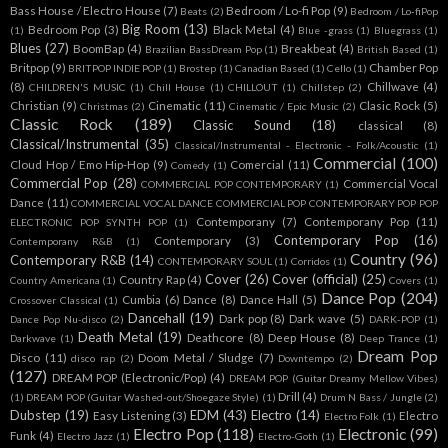
Bass House / Electro House
(7)
Bedroom / Lo-fi Pop
(9)
Beats
(2)
Bedroom / Lo-fiPop
Big Room
(13)
Bedroom Pop
(3)
Black Metal
(4)
(1)
Blue -grass
(1)
Bluegrass
(1)
Blues
(27)
BoomBap
(4)
Breakbeat
(4)
Brazilian BassDream Pop
(1)
British Based
(1)
Britpop
(9)
Chamber Pop
BRITPOP INDIE POP
(1)
Brostep
(1)
Canadian Based
(1)
Cello
(1)
(8)
Chillwave
(4)
CHILDREN'S MUSIC
(1)
Chill House
(1)
CHILLOUT
(1)
Chillstep
(2)
Christian
(9)
Cinematic
(11)
Clasic Rock
(5)
Christmas
(2)
Cinematic / Epic Music
(2)
Classic Rock
(189)
Classic Sound
(18)
classical
(8)
Classical/Instrumental
(35)
Classical/Instrumental - Electronic - Folk/Acoustic
(1)
Commercial
(100)
Cloud Hop / Emo Hip-Hop
(9)
Comercial
(11)
Comedy
(1)
Commercial Pop
(28)
Commercial Vocal
COMMERCIAL POP CONTEMPORARY
(1)
Dance
(11)
COMMERCIAL VOCAL DANCE COMMERCIAL POP CONTEMPORARY POP POP
Contemporany
(7)
Contemporany Pop
(11)
ELECTRONIC POP SYNTH POP
(1)
Contemporary Pop
(16)
Contemporary
(3)
Contemporany R&B
(1)
Country
(96)
Contemporary R&B
(14)
CONTEMPORARY SOUL
(1)
Corridos
(1)
Cover
(26)
Cover (official)
(25)
Country Rap
(4)
Country Americana
(1)
Covers
(1)
Dance Pop
(204)
Cumbia
(6)
Dance
(8)
Dance Hall
(5)
Crossover Classical
(1)
Dancehall
(19)
Dark pop
(8)
Dark wave
(5)
Dance Pop Nu-disco
(2)
DARK-POP
(1)
Death Metal
(19)
Deathcore
(8)
Deep House
(8)
Darkwave
(1)
Deep Trance
(1)
Dream Pop
Disco
(11)
Doom Metal / Sludge
(7)
disco rap
(2)
Downtempo
(2)
(127)
DREAM POP (Electronic/Pop)
(4)
DREAM POP (Guitar Dreamy Mellow Vibes)
Drill
(4)
(1)
DREAM POP (Guitar Washed-out/Shoegaze Style)
(1)
Drum N Bass / Jungle
(2)
Dubstep
(19)
EDM
(43)
Electro
(14)
Easy Listening
(3)
Electro
Electro Folk
(1)
Electro Pop
(118)
Electronic
(99)
Funk
(4)
Electro Jazz
(1)
Electro-Goth
(1)