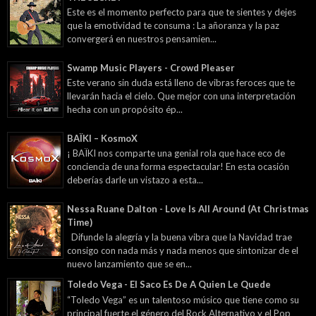
Este es el momento perfecto para que te sientes y dejes
que la emotividad te consuma : La añoranza y la paz
convergerá en nuestros pensamien...
Swamp Music Players - Crowd Pleaser
Este verano sin duda está lleno de vibras feroces que te
llevarán hacia el cielo. Que mejor con una interpretación
hecha con un propósito ép...
BAÏKI – KosmoX
¡ BAÏKI nos comparte una genial rola que hace eco de
conciencia de una forma espectacular! En esta ocasión
deberías darle un vistazo a esta...
Nessa Ruane Dalton - Love Is All Around (At Christmas
Time)
Difunde la alegría y la buena vibra que la Navidad trae
consigo con nada más y nada menos que sintonizar de el
nuevo lanzamiento que se en...
Toledo Vega - El Saco Es De A Quien Le Quede
“Toledo Vega” es un talentoso músico que tiene como su
principal fuerte el género del Rock Alternativo y el Pop