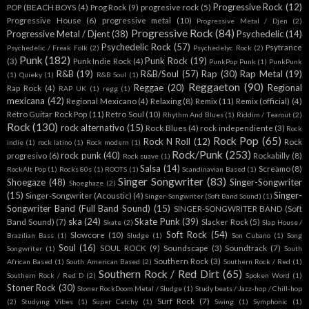
Progressive Rock
(12)
POP (BEACH BOYS
(4)
Prog Rock
(9)
progresive rock
(5)
Progressive House
(6)
progressive metal
(10)
Progressive Metal / Djen
(2)
Progressive Rock
(84)
Progressive Metal / Djent
(38)
Psychedelic
(14)
Psychedelic Rock
(57)
Psytrance
Psychedelic / Freak Folk
(2)
Psychedelyc Rock
(2)
Punk
(182)
Punk Rock
(19)
(3)
Punk Indie Rock
(4)
PunkPop Punk
(1)
PunkPunk
R&B
(19)
R&B/Soul
(57)
Rap
(30)
Rap Metal
(19)
(1)
Quieky
(1)
R&B Soul
(1)
Reggaeton
(90)
Reggae
(20)
Regional
Rap Rock
(4)
RAP UK
(1)
regg
(1)
mexicana
(42)
Regional Mexicano
(4)
Relaxing
(8)
Remix
(11)
Remix (official)
(4)
Retro Guitar Rock Pop
(11)
Retro Soul
(10)
Rhythm And Blues
(1)
Riddim / Tearout
(2)
Rock
(130)
rock alternativo
(15)
Rock Blues
(4)
rock independiente
(3)
Rock
Rock Pop
(65)
Rock N Roll
(12)
Rock
indie
(1)
rock latino
(1)
Rock modern
(1)
Rock/Punk
(253)
rock punk
(40)
progresivo
(6)
Rockabilly
(8)
Rock suave
(1)
Salsa
(14)
Screamo
(8)
RockAlt Pop
(1)
Rocks 80s
(1)
ROOTS
(1)
Scandinavian Based
(1)
Singer Songwriter
(83)
Shoegaze
(48)
Singer-Songwriter
Shoeghaze
(2)
(15)
Singer-
Singer-Songwriter (Acoustic)
(4)
Singer-Songwriter (Soft Band Sound)
(1)
Songwriter Band (Full Band Sound)
(15)
SINGER-SONGWRITER BAND (Soft
ska
(24)
Skate Punk
(39)
Band Sound)
(7)
Slacker Rock
(5)
Skate
(2)
Slap House /
Soft Rock
(54)
Slowcore
(10)
Brazilian Bass
(1)
Sludge
(1)
Son Cubano
(1)
Song
Soul
(16)
SOUL ROCK
(9)
Soundscape
(3)
Soundtrack
(7)
Songwriter
(1)
South
Southern Rock
(3)
African Based
(1)
South American Based
(2)
Southern Rock / Red
(1)
Southern Rock / Red Dirt
(65)
Southern Rock / Red D
(2)
Spoken Word
(1)
Stoner Rock
(30)
Stoner RockDoom Metal / Sludge
(1)
Study beats / Jazz-hop / Chill-hop
Surf Rock
(7)
(2)
Studying Vibes
(1)
Super Catchy
(1)
Swing
(1)
Symphonic
(1)