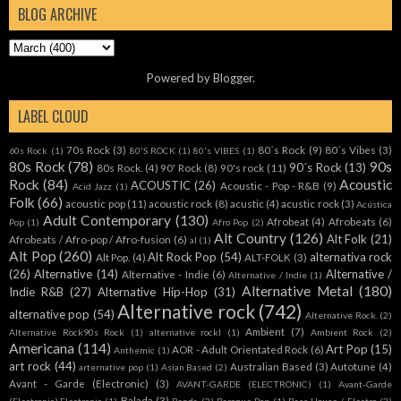
BLOG ARCHIVE
Powered by
Blogger
.
LABEL CLOUD
70s Rock
(3)
80´s Rock
(9)
80´s Vibes
(3)
60s Rock
(1)
80'S ROCK
(1)
80's VIBES
(1)
80s Rock
(78)
90s
90´s Rock
(13)
80s Rock.
(4)
90' Rock
(8)
90's rock
(11)
Rock
(84)
Acoustic
ACOUSTIC
(26)
Acoustic - Pop - R&B
(9)
Acid Jazz
(1)
Folk
(66)
acoustic pop
(11)
acoustic rock
(8)
acustic
(4)
acustic rock
(3)
Acústica
Adult Contemporary
(130)
Afrobeat
(4)
Afrobeats
(6)
Pop
(1)
Afro Pop
(2)
Alt Country
(126)
Alt Folk
(21)
Afrobeats / Afro-pop / Afro-fusion
(6)
al
(1)
Alt Pop
(260)
Alt Rock Pop
(54)
alternativa rock
Alt Pop.
(4)
ALT-FOLK
(3)
(26)
Alternative
(14)
Alternative /
Alternative - Indie
(6)
Alternative / Indie
(1)
Alternative Metal
(180)
Indie R&B
(27)
Alternative Hip-Hop
(31)
Alternative rock
(742)
alternative pop
(54)
Alternative Rock.
(2)
Ambient
(7)
Alternative Rock90s Rock
(1)
alternative rockl
(1)
Ambient Rock
(2)
Americana
(114)
Art Pop
(15)
AOR - Adult Orientated Rock
(6)
Anthemic
(1)
art rock
(44)
Australian Based
(3)
Autotune
(4)
arternative pop
(1)
Asian Based
(2)
Avant - Garde (Electronic)
(3)
AVANT-GARDE (ELECTRONIC)
(1)
Avant-Garde
Balada
(3)