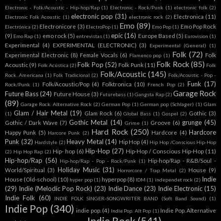
Electronic - Folk/Acoustic - Hip-hop/Rap
(1)
Electronic - Rock/Punk
(1)
electronic folk
(2)
electronic pop
(31)
Electronica
(11)
Electronic Folk Acoustic
(1)
electronic rock
(2)
Emo
(89)
Electronicore
(3)
Emo Pop Rock
Electrónica
(2)
ElectroPop
(1)
Emo Pop
(1)
epic
(16)
(9)
emo rock
(5)
Europe Based
(5)
Emo Rap
(1)
entrevistas
(1)
Eurovision
(1)
Experimental
(4)
EXPERIMENTAL (ELECTRONIC)
(3)
Experimental (General)
(1)
Folk
(72)
Experimental Electronic
(8)
Female Vocals
(6)
Folk
Flamenco pop
(1)
Folk Rock
(85)
Folk Pop
(52)
Acoustic
(9)
Folk Punk
(11)
Folk Acústica
(2)
Folk
Folk/Acoustic
(145)
Rock. Americana
(1)
Folk Tradicional
(2)
Folk/Acoustic - Pop -
Funk
(17)
Folk/Acoustic/Pop
(4)
Folktronica
(10)
Rock/Punk
(1)
French Pop
(2)
Garage Rock
Future Bass
(24)
Future House
(3)
Futurebass
(1)
Gangsta Rap
(2)
(89)
Garage Rock. Alternative Rock
(2)
German Pop
(1)
German pop (Schlager)
(1)
Glam
Glam / Hair Metal
(19)
Glam Rock
(6)
Gothic
(3)
(1)
Global Bass
(1)
Gospel
(2)
Gothic Metal
(14)
grunge
(45)
Gothic / Dark Wave
(7)
Groove
(6)
Grime
(1)
Hard Rock
(250)
Hardcore
Happy Punk
(5)
Hardcore
(4)
Harcore Punk
(2)
Punk
(32)
Heavy Metal
(14)
Hip Hop
(4)
Hardstyle
(2)
Hip Hop /Conscious Hip-Hop
Hip-Hop
(27)
Hip- hop
(6)
Hip-Hop / Conscious Hip-Hop
(11)
(2)
Hip Hop Rap
(2)
Hip-hop/Rap
(56)
Hip-hop/Rap - R&B/Soul -
Hip-hop/Rap - Pop - Rock/Punk
(1)
Holiday Music
(31)
World/Spiritual
(3)
House
(9)
Horrorcore / Trap Metal
(2)
Indie
House (Old-school)
(10)
hyperpop
(8)
hyper pop
(1)
IDM
(1)
independet rock
(2)
(29)
Indie (Melodic Pop Rock)
(23)
Indie Dance
(23)
Indie Electronic
(15)
Indie Folk
(60)
INDIE FOLK SINGER-SONGWRITER BAND (Soft Band Sound)
(1)
Indie Pop
(340)
indie pop.
(4)
Indie Pop. Alternative
Indie Pop. Alt Pop
(1)
Indie Rock
(541)