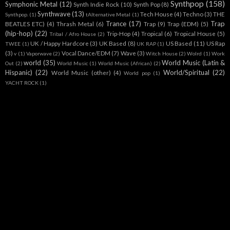
Synthpop
(158)
Symphonic Metal
(12)
Synth Indie Rock
(10)
Synth Pop
(8)
Synthwave
(13)
Tech House
(4)
Techno
(3)
THE
Synthpop.
(1)
tAlternative Metal
(1)
Trance
(17)
Trap
BEATLES ETC)
(4)
Thrash Metal
(6)
Trap
(9)
Trap (EDM)
(5)
(hip-hop)
(22)
Trip-Hop
(4)
Tropical
(6)
Tropical House
(5)
Tribal / Afro House
(2)
UK / Happy Hardcore
(3)
UK Based
(8)
US Based
(11)
US Rap
TWEE
(1)
UK RAP
(1)
(3)
Vocal Dance/EDM
(7)
Wave
(3)
v
(1)
Vaporwave
(2)
Witch House
(2)
Wolrd
(1)
Work
world
(35)
World Music (Latin &
Out
(2)
World Music
(1)
World Music (African)
(2)
Hispanic)
(22)
World/Spiritual
(22)
World Music (other)
(4)
World pop
(1)
YACHT ROCK
(1)