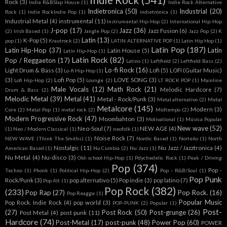
Rock
(3)
Indie R&BSlap House
(1)
Indie Rock Alternative
Indietronica
(50)
Industrial
(20)
Rock
(1)
Indie RockIndie Pop
(1)
indietrónica
(1)
Industrial Metal
(4)
instrumental
(11)
Instrumental Hip-Hop
(2)
International Hip-Hop
J-pop
(17)
Jazz
(36)
Jazz Fusion
(6)
(2)
Irish Based
(1)
Jangle Pop
(2)
Jazz Pop
(2)
K
Latin
(13)
K-Pop
(5)
pop
(1)
Krautrock
(2)
LATIN ALTERNATIVE POP
(1)
Latin Hip Hop
(1)
Latin Pop
(187)
Latin Hip-Hop
(37)
Latin
Latin House
(5)
Latín Hip-Hop
(1)
Latin Rock
(82)
Pop / Reggaeton
(17)
Latino
(1)
Leftfield
(2)
Leftfield Bass
(2)
Lo-fi Rock
(16)
Light Drum & Bass
(3)
Lofi
(5)
LOFI (Guitar Music)
Lo-fi Hip-Hop
(1)
(3)
Lofi Pop
(5)
LOVE SONG
(3)
Lofi Hip-Hop
(2)
Lounge
(2)
LT ROCK POP
(1)
Mainline
Male Vocals
(12)
Math Rock
(21)
Melodic Hardcore
(7)
Drum & Bass
(2)
Melodic Metal
(39)
Metal
(41)
Metal - Rock/Punk
(3)
Metal alternativo
(2)
Metal
Metalcore
(145)
Modern
(3)
Core
(2)
Metal Pop
(1)
metal rock
(2)
Midtempo
(2)
Modern Progressive Rock
(47)
Moombahton
(3)
Motivational
(1)
Música Popular
New wave
(52)
Neo-Soul
(7)
NEW AGE
(4)
(1)
Neo / Modern Classical
(1)
neofolk
(1)
Noise Rock
(7)
NEW WAVE (Think The Smiths)
(1)
Nordic Based
(1)
Norteño
(1)
North
Nostalgic
(11)
Nu Jazz / Jazztronica
(4)
American Based
(1)
Nu Cumbia
(2)
Nu Jazz
(1)
Nu Metal
(4)
Nu-disco
(3)
Old-school Hip-Hop
(1)
Pdychedelic Rock
(1)
Peak / Driving
Pop
(374)
Pop -
Techno
(1)
Phonk
(1)
Political Hip-Hop
(2)
Pop - R&B/Soul
(1)
Pop Punk
Rock/Punk
(3)
pop alternativo
(5)
Pop indie
(3)
pop latino
(7)
Pop Alt
(1)
Pop Rock
(382)
(233)
Pop Rap
(27)
Pop Rock.
(16)
Pop Reagge
(1)
Popular Music
Pop Rock. Indie Rock
(4)
pop world
(3)
POP-PUNK
(2)
Popular
(1)
Post-
(27)
Post Rock
(50)
Post-grunge
(26)
Post Metal
(4)
post punk
(11)
Hardcore
(74)
Post-Metal
(17)
post-punk
(48)
Power Pop
(60)
POWER