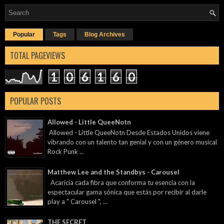
Popular
Tags
Blog Archives
TOTAL PAGEVIEWS
1
0
6
1
6
0
POPULAR POSTS
Allowed - Little QueeNotn
Allowed - Little QueeNotn Desde Estados Unidos viene
vibrando con un talento tan genial y con un género musical
Rock Punk ...
Matthew Lee and the Standbys - Carousel
Acaricia cada fibra que conforma tu esencia con la
espectacular gama sónica que estás por recibir al darle
play a " Carousel ", ...
THE SECRET