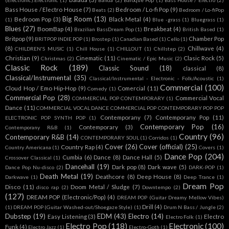
(Electronic).Electronic
(1)
Banda
(2)
Baroque Pop
(1)
Bass House / Electro
(2)
Bass House / Electro House
(7)
Bedroom / Lo-fi Pop
(9)
Beats
(2)
Bedroom / Lo-fiPop
Big Room
(13)
Bedroom Pop
(3)
Black Metal
(4)
(1)
Blue -grass
(1)
Bluegrass
(1)
Blues
(27)
BoomBap
(4)
Breakbeat
(4)
Brazilian BassDream Pop
(1)
British Based
(1)
Britpop
(9)
Chamber Pop
BRITPOP INDIE POP
(1)
Brostep
(1)
Canadian Based
(1)
Cello
(1)
(8)
Chillwave
(4)
CHILDREN'S MUSIC
(1)
Chill House
(1)
CHILLOUT
(1)
Chillstep
(2)
Christian
(9)
Cinematic
(11)
Clasic Rock
(5)
Christmas
(2)
Cinematic / Epic Music
(2)
Classic Rock
(189)
Classic Sound
(18)
classical
(8)
Classical/Instrumental
(35)
Classical/Instrumental - Electronic - Folk/Acoustic
(1)
Commercial
(100)
Cloud Hop / Emo Hip-Hop
(9)
Comercial
(11)
Comedy
(1)
Commercial Pop
(28)
Commercial Vocal
COMMERCIAL POP CONTEMPORARY
(1)
Dance
(11)
COMMERCIAL VOCAL DANCE COMMERCIAL POP CONTEMPORARY POP POP
Contemporany
(7)
Contemporany Pop
(11)
ELECTRONIC POP SYNTH POP
(1)
Contemporary Pop
(16)
Contemporary
(3)
Contemporany R&B
(1)
Country
(96)
Contemporary R&B
(14)
CONTEMPORARY SOUL
(1)
Corridos
(1)
Cover
(26)
Cover (official)
(25)
Country Rap
(4)
Country Americana
(1)
Covers
(1)
Dance Pop
(204)
Cumbia
(6)
Dance
(8)
Dance Hall
(5)
Crossover Classical
(1)
Dancehall
(19)
Dark pop
(8)
Dark wave
(5)
Dance Pop Nu-disco
(2)
DARK-POP
(1)
Death Metal
(19)
Deathcore
(8)
Deep House
(8)
Darkwave
(1)
Deep Trance
(1)
Dream Pop
Disco
(11)
Doom Metal / Sludge
(7)
disco rap
(2)
Downtempo
(2)
(127)
DREAM POP (Electronic/Pop)
(4)
DREAM POP (Guitar Dreamy Mellow Vibes)
Drill
(4)
(1)
DREAM POP (Guitar Washed-out/Shoegaze Style)
(1)
Drum N Bass / Jungle
(2)
Dubstep
(19)
EDM
(43)
Electro
(14)
Easy Listening
(3)
Electro
Electro Folk
(1)
Electro Pop
(118)
Electronic
(100)
Funk
(4)
Electro Jazz
(1)
Electro-Goth
(1)