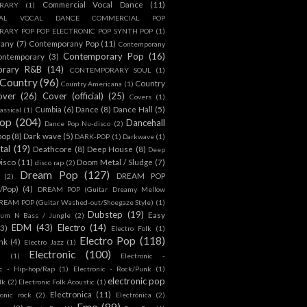
Commercial Vocal Dance
(11)
RARY
(1)
IAL VOCAL DANCE COMMERCIAL POP
ARY POP POP ELECTRONIC POP SYNTH POP
(1)
rany
(7)
Contemporany Pop
(11)
Contemporany
Contemporary Pop
(16)
ontemporary
(3)
orary R&B
(14)
CONTEMPORARY SOUL
(1)
Country
(96)
Country
Country Americana
(1)
over
(26)
Cover (official)
(25)
Covers
(1)
Cumbia
(6)
Dance
(8)
Dance Hall
(5)
assical
(1)
Pop
(204)
Dancehall
Dance Pop Nu-disco
(2)
pop
(8)
Dark wave
(5)
DARK-POP
(1)
Darkwave
(1)
tal
(19)
Deathcore
(8)
Deep House
(8)
Deep
isco
(11)
Doom Metal / Sludge
(7)
disco rap
(2)
Dream Pop
(127)
DREAM POP
(2)
c/Pop)
(4)
DREAM POP (Guitar Dreamy Mellow
REAM POP (Guitar Washed-out/Shoegaze Style)
(1)
Dubstep
(19)
Easy
rum N Bass / Jungle
(2)
EDM
(43)
Electro
(14)
(3)
Electro Folk
(1)
Electro Pop
(118)
nk
(4)
Electro Jazz
(1)
Electronic
(100)
h
(1)
Electronic -
ic - Hip-hop/Rap
(1)
Electronic - Rock/Punk
(1)
electronic pop
lk
(2)
Electronic Folk Acoustic
(1)
Electronica
(11)
ronic rock
(2)
Electrónica
(2)
Emo
(89)