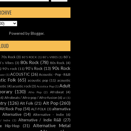
RCHIVE
Powered by
Blogger
.
CLOUD
70s Rock
(3)
80´s
)
80'S ROCK
(1)
80's VIBES
(1)
80s Rock
(78)
0´s Vibes
(3)
80s Rock.
(4)
90s Rock
90´s Rock
(13)
8)
90's rock
(11)
ACOUSTIC
(26)
Acoustic - Pop - R&B
Jazz
(1)
tic Folk
(65)
acoustic pop
(11)
acoustic
Adult
ustic
(4)
acustic rock
(3)
Acústica Pop
(1)
orary
(130)
Afrobeat
(4)
Afro Pop
(2)
(6)
Afrobeats / Afro-pop / Afro-fusion
(6)
al
(1)
ntry
(126)
Alt Pop
(260)
Alt Folk
(21)
Alt Rock Pop
(54)
alternativa
ALT-FOLK
(3)
Alternative
(14)
Alternative - Indie
(6)
Alternative / Indie R&B
(27)
 / Indie
(1)
Alternative Metal
ive Hip-Hop
(31)