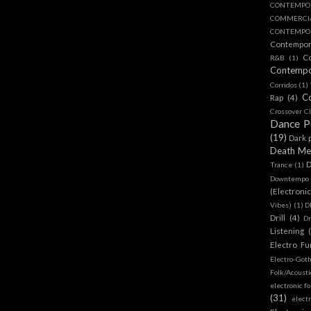
CONTEMPO
COMMERC
CONTEMPOR
Contempo
C
R&B
(1)
Contemp
Corridos
(1)
C
Rap
(4)
Crossover Cl
Dance 
(19)
Dark 
Death Me
D
Trance
(1)
Downtempo
(Electroni
Vibes)
(1)
D
Drill
(4)
D
Listening
Electro Fu
Electro-Got
Folk/Acoust
electronic fo
(31)
elect