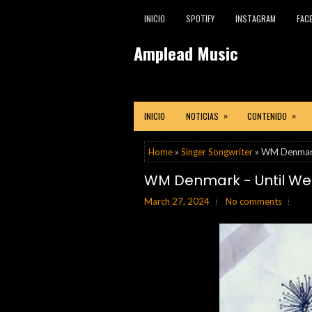
INICIO
SPOTIFY
INSTAGRAM
FAC
Amplead Music
»
»
INICIO
NOTICIAS
CONTENIDO
Home
»
Singer Songwriter
» WM Denmark 
WM Denmark - Until We'
March 27, 2024
No comments