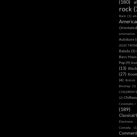
(180)
a
rock
(
Rock
(1)
al
America
Orientate
arternative
Autotune
(
(ELECTRON
Balada
(3)
Bass House
Pop
(9)
Bed
(13)
Blac
(27)
Boom
(4)
British
Brostep
(1)
CHILDREN'
Chillwa
(2)
Cinematic /
(189)
Classical/
Electronic -
Comedy
(1
Commerc