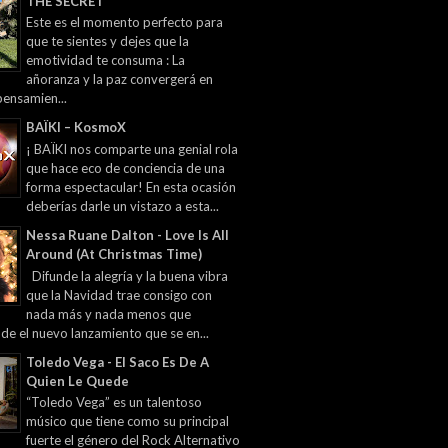
THE SECRET
Este es el momento perfecto para
que te sientes y dejes que la
emotividad te consuma : La
añoranza y la paz convergerá en
pensamien...
BAÏKI – KosmoX
¡ BAÏKI nos comparte una genial rola
que hace eco de conciencia de una
forma espectacular! En esta ocasión
deberías darle un vistazo a esta...
Nessa Ruane Dalton - Love Is All
Around (At Christmas Time)
Difunde la alegría y la buena vibra
que la Navidad trae consigo con
nada más y nada menos que
 de el nuevo lanzamiento que se en...
Toledo Vega - El Saco Es De A
Quien Le Quede
“Toledo Vega” es un talentoso
músico que tiene como su principal
fuerte el género del Rock Alternativo