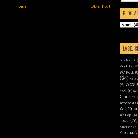
Home
Older Post →
BLOG A
LABEL 
60s Rock
(1
Rock
(9)
8
90' Rock
(
(84)
Acid 
Acous
(9)
rock
(8)
ac
Contemp
Afrobeats
Alt Cou
Alt Pop.
(4)
rock
(26)
Alternative
Alternat