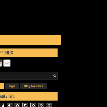
PROFILES
r
Tags
Blog Archives
PAGEVIEWS
1
0
5
3
2
3