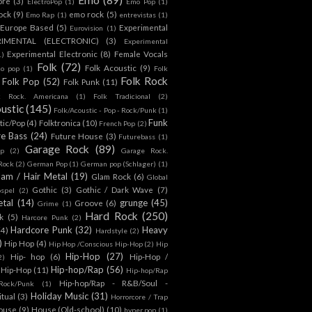
ore
(3)
ElectroPop
(1)
Emo Pop
(1)
ock
(9)
emo rock
(5)
Emo Rap
(1)
entrevistas
(1)
Europe Based
(5)
Experimental
Eurovision
(1)
RIMENTAL (ELECTRONIC)
(3)
Experimental
Experimental Electronic
(8)
Female Vocals
1)
Folk
(72)
Folk Acoustic
(9)
co pop
(1)
Folk
Folk Rock
Folk Pop
(52)
Folk Punk
(11)
k Rock. Americana
(1)
Folk Tradicional
(2)
ustic
(145)
Folk/Acoustic - Pop - Rock/Punk
(1)
Funk
tic/Pop
(4)
Folktronica
(10)
French Pop
(2)
re Bass
(24)
Future House
(3)
Futurebass
(1)
Garage Rock
(89)
p
(2)
Garage Rock.
 Rock
(2)
German Pop
(1)
German pop (Schlager)
(1)
lam / Hair Metal
(19)
Glam Rock
(6)
Global
Gothic
(3)
Gothic / Dark Wave
(7)
spel
(2)
tal
(14)
grunge
(45)
Groove
(6)
Grime
(1)
Hard Rock
(250)
k
(5)
Harcore Punk
(2)
Hardcore Punk
(32)
Heavy
(4)
Hardstyle
(2)
)
Hip Hop
(4)
Hip Hop /Conscious Hip-Hop
(2)
Hip
Hip-Hop
(27)
Hip- hop
(6)
Hip-Hop /
2)
Hip-hop/Rap
(56)
 Hip-Hop
(11)
Hip-hop/Rap
Hip-hop/Rap - R&B/Soul -
ock/Punk
(1)
Holiday Music
(31)
itual
(3)
Horrorcore / Trap
ouse
(9)
House (Old-school)
(10)
hyper pop
(1)