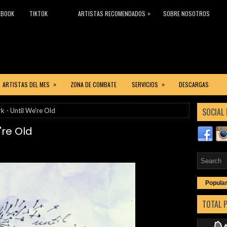
»
EBOOK
TIKTOK
ARTISTAS RECOMENDADOS
SOBRE NOSOTROS
»
»
ARTISTAS DEL MES
ZONA DE COMBATE
SERVICIOS
DESCARGAS
SOCIAL 
- Until We're Old
re Old
Popula
TOTAL 