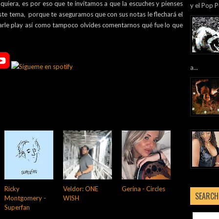
lquiera, es por eso que te invitamos a que la escuches y pienses
y el Pop P
ste tema, porque te aseguramos que con sus notas le flechará el
arle play así como tampoco olvides comentarnos qué fue lo que
a...
Ricky
Veldor: ONE
Gerina - Circles
SEARCH
Montgomery -
WISH
Superfan