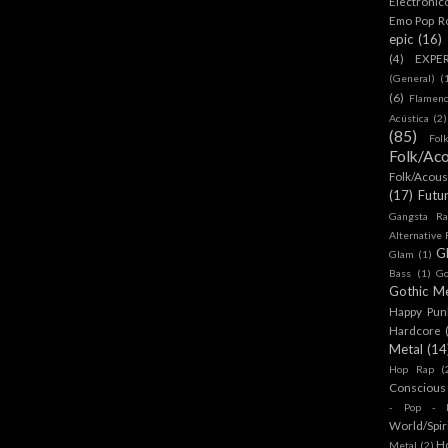
Electronic
Emo Pop R
epic
(16)
(4)
EXPE
(General)
(
(6)
Flamen
Acústica
(2)
(85)
Fol
Folk/Aco
Folk/Acous
(17)
Futu
Gangsta Ra
Alternative
G
Glam
(1)
Bass
(1)
Go
Gothic Me
Happy Pun
Hardcore
Metal
(14
Hop Rap
(
Conscious
- Pop - R
World/Spir
H
Metal
(2)