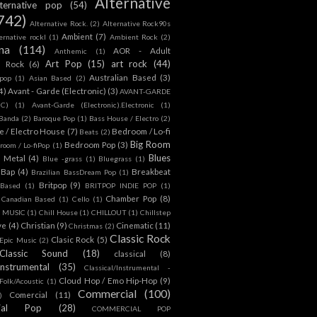
Alternative
lternative pop
(54)
742)
Alternative Rock.
(2)
Alternative Rock90s
Ambient
(7)
ternative rockl
(1)
Ambient Rock
(2)
na
(114)
AOR - Adult
Anthemic
(1)
Art Pop
(15)
art rock
(44)
d Rock
(6)
Australian Based
(3)
 pop
(1)
Asian Based
(2)
4)
Avant - Garde (Electronic)
(3)
AVANT-GARDE
IC)
(1)
Avant-Garde (Electronic).Electronic
(1)
Banda
(2)
Baroque Pop
(1)
Bass House / Electro
(2)
 / Electro House
(7)
Bedroom / Lo-fi
Beats
(2)
Big Room
Bedroom Pop
(3)
room / Lo-fiPop
(1)
Blues
k Metal
(4)
Blue -grass
(1)
Bluegrass
(1)
Bap
(4)
Breakbeat
Brazilian BassDream Pop
(1)
Britpop
(9)
 Based
(1)
BRITPOP INDIE POP
(1)
Chamber Pop
(8)
Canadian Based
(1)
Cello
(1)
S MUSIC
(1)
Chill House
(1)
CHILLOUT
(1)
Chillstep
ve
(4)
Christian
(9)
Cinematic
(11)
Christmas
(2)
Classic Rock
Clasic Rock
(5)
 Epic Music
(2)
Classic Sound
(18)
classical
(8)
Instrumental
(35)
Classical/Instrumental -
Cloud Hop / Emo Hip-Hop
(9)
 Folk/Acoustic
(1)
Commercial
(100)
Comercial
(11)
)
ial Pop
(28)
COMMERCIAL POP