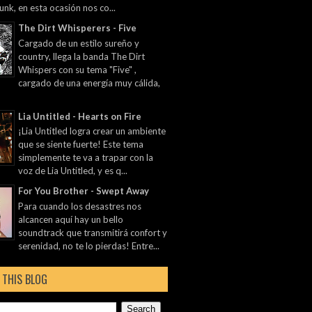
unk, en esta ocasión nos co...
The Dirt Whisperers - Five
Cargado de un estilo sureño y
country, llega la banda The Dirt
Whispers con su tema "Five" ,
cargado de una energía muy cálida,
Lia Untitled - Hearts on Fire
¡Lia Untitled logra crear un ambiente
que se siente fuerte! Este tema
simplemente te va a trapar con la
voz de Lia Untitled, y es q...
For You Brother - Swept Away
Para cuando los desastres nos
alcancen aquí hay un bello
soundtrack que transmitirá confort y
serenidad, no te lo pierdas! Entre...
 THIS BLOG