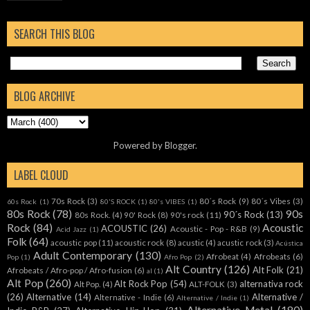
SEARCH THIS BLOG
BLOG ARCHIVE
Powered by
Blogger
.
LABEL CLOUD
70s Rock
(3)
80´s Rock
(9)
80´s Vibes
(3)
60s Rock
(1)
80'S ROCK
(1)
80's VIBES
(1)
80s Rock
(78)
90s
90´s Rock
(13)
80s Rock.
(4)
90' Rock
(8)
90's rock
(11)
Rock
(84)
Acoustic
ACOUSTIC
(26)
Acoustic - Pop - R&B
(9)
Acid Jazz
(1)
Folk
(64)
acoustic pop
(11)
acoustic rock
(8)
acustic
(4)
acustic rock
(3)
Acústica
Adult Contemporary
(130)
Afrobeat
(4)
Afrobeats
(6)
Pop
(1)
Afro Pop
(2)
Alt Country
(126)
Alt Folk
(21)
Afrobeats / Afro-pop / Afro-fusion
(6)
al
(1)
Alt Pop
(260)
Alt Rock Pop
(54)
alternativa rock
Alt Pop.
(4)
ALT-FOLK
(3)
(26)
Alternative
(14)
Alternative /
Alternative - Indie
(6)
Alternative / Indie
(1)