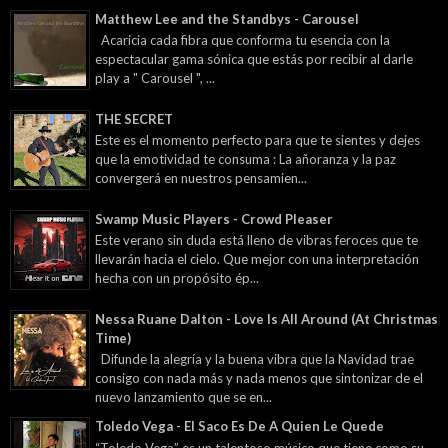
Matthew Lee and the Standbys - Carousel
Acaricia cada fibra que conforma tu esencia con la
espectacular gama sónica que estás por recibir al darle
play a " Carousel ", ...
THE SECRET
Este es el momento perfecto para que te sientes y dejes
que la emotividad te consuma : La añoranza y la paz
convergerá en nuestros pensamien...
Swamp Music Players - Crowd Pleaser
Este verano sin duda está lleno de vibras feroces que te
llevarán hacia el cielo. Que mejor con una interpretación
hecha con un propósito ép...
Nessa Ruane Dalton - Love Is All Around (At Christmas
Time)
Difunde la alegría y la buena vibra que la Navidad trae
consigo con nada más y nada menos que sintonizar de el
nuevo lanzamiento que se en...
Toledo Vega - El Saco Es De A Quien Le Quede
“Toledo Vega” es un talentoso músico que tiene como su