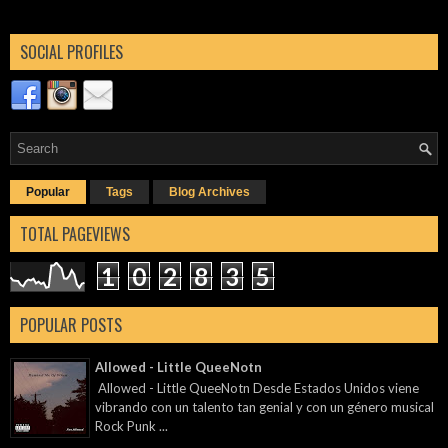
SOCIAL PROFILES
Popular
Tags
Blog Archives
TOTAL PAGEVIEWS
1
0
2
8
3
5
POPULAR POSTS
Allowed - Little QueeNotn
Allowed - Little QueeNotn Desde Estados Unidos viene
vibrando con un talento tan genial y con un género musical
Rock Punk ...