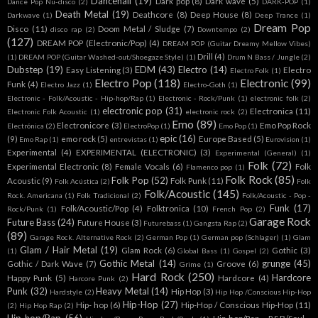
Dancehall
(19)
Dark pop
(8)
Dark wave
(5)
Dance Pop Nu-disco
(2)
DARK-POP
(1)
Death Metal
(19)
Deathcore
(8)
Deep House
(8)
Darkwave
(1)
Deep Trance
(1)
Dream Pop
Disco
(11)
Doom Metal / Sludge
(7)
disco rap
(2)
Downtempo
(2)
(127)
DREAM POP (Electronic/Pop)
(4)
DREAM POP (Guitar Dreamy Mellow Vibes)
Drill
(4)
(1)
DREAM POP (Guitar Washed-out/Shoegaze Style)
(1)
Drum N Bass / Jungle
(2)
Dubstep
(19)
EDM
(43)
Electro
(14)
Easy Listening
(3)
Electro
Electro Folk
(1)
Electro Pop
(118)
Electronic
(99)
Funk
(4)
Electro Jazz
(1)
Electro-Goth
(1)
Electronic - Folk/Acoustic - Hip-hop/Rap
(1)
Electronic - Rock/Punk
(1)
electronic folk
(2)
electronic pop
(31)
Electronica
(11)
Electronic Folk Acoustic
(1)
electronic rock
(2)
Emo
(89)
Electronicore
(3)
Emo Pop Rock
Electrónica
(2)
ElectroPop
(1)
Emo Pop
(1)
epic
(16)
(9)
emo rock
(5)
Europe Based
(5)
Emo Rap
(1)
entrevistas
(1)
Eurovision
(1)
Experimental
(4)
EXPERIMENTAL (ELECTRONIC)
(3)
Experimental (General)
(1)
Folk
(72)
Experimental Electronic
(8)
Female Vocals
(6)
Folk
Flamenco pop
(1)
Folk Rock
(85)
Folk Pop
(52)
Acoustic
(9)
Folk Punk
(11)
Folk Acústica
(2)
Folk
Folk/Acoustic
(145)
Rock. Americana
(1)
Folk Tradicional
(2)
Folk/Acoustic - Pop -
Funk
(17)
Folk/Acoustic/Pop
(4)
Folktronica
(10)
Rock/Punk
(1)
French Pop
(2)
Garage Rock
Future Bass
(24)
Future House
(3)
Futurebass
(1)
Gangsta Rap
(2)
(89)
Garage Rock. Alternative Rock
(2)
German Pop
(1)
German pop (Schlager)
(1)
Glam
Glam / Hair Metal
(19)
Glam Rock
(6)
Gothic
(3)
(1)
Global Bass
(1)
Gospel
(2)
Gothic Metal
(14)
grunge
(45)
Gothic / Dark Wave
(7)
Groove
(6)
Grime
(1)
Hard Rock
(250)
Hardcore
Happy Punk
(5)
Hardcore
(4)
Harcore Punk
(2)
Punk
(32)
Heavy Metal
(14)
Hip Hop
(3)
Hardstyle
(2)
Hip Hop /Conscious Hip-Hop
Hip-Hop
(27)
Hip- hop
(6)
Hip-Hop / Conscious Hip-Hop
(11)
(2)
Hip Hop Rap
(2)