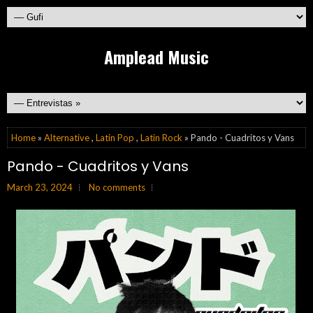
Amplead Music
Home
»
Alternative
,
Latin Pop
,
Latin Rock
» Pando - Cuadritos y Vans
Pando - Cuadritos y Vans
March 23, 2024
No comments