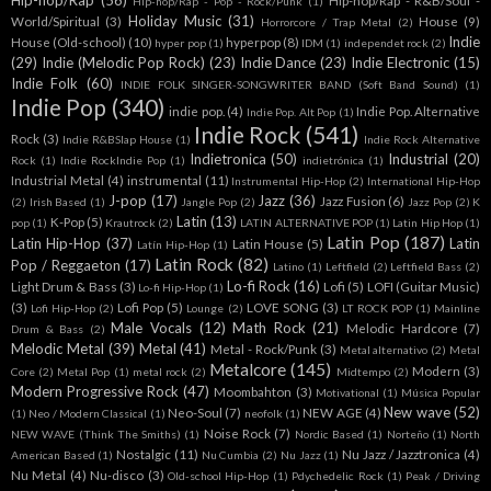
Hip-hop/Rap
(56)
Hip-hop/Rap - R&B/Soul -
Hip-hop/Rap - Pop - Rock/Punk
(1)
Holiday Music
(31)
World/Spiritual
(3)
House
(9)
Horrorcore / Trap Metal
(2)
Indie
House (Old-school)
(10)
hyperpop
(8)
hyper pop
(1)
IDM
(1)
independet rock
(2)
(29)
Indie (Melodic Pop Rock)
(23)
Indie Dance
(23)
Indie Electronic
(15)
Indie Folk
(60)
INDIE FOLK SINGER-SONGWRITER BAND (Soft Band Sound)
(1)
Indie Pop
(340)
indie pop.
(4)
Indie Pop. Alternative
Indie Pop. Alt Pop
(1)
Indie Rock
(541)
Rock
(3)
Indie R&BSlap House
(1)
Indie Rock Alternative
Indietronica
(50)
Industrial
(20)
Rock
(1)
Indie RockIndie Pop
(1)
indietrónica
(1)
Industrial Metal
(4)
instrumental
(11)
Instrumental Hip-Hop
(2)
International Hip-Hop
J-pop
(17)
Jazz
(36)
Jazz Fusion
(6)
(2)
Irish Based
(1)
Jangle Pop
(2)
Jazz Pop
(2)
K
Latin
(13)
K-Pop
(5)
pop
(1)
Krautrock
(2)
LATIN ALTERNATIVE POP
(1)
Latin Hip Hop
(1)
Latin Pop
(187)
Latin Hip-Hop
(37)
Latin
Latin House
(5)
Latín Hip-Hop
(1)
Latin Rock
(82)
Pop / Reggaeton
(17)
Latino
(1)
Leftfield
(2)
Leftfield Bass
(2)
Lo-fi Rock
(16)
Light Drum & Bass
(3)
Lofi
(5)
LOFI (Guitar Music)
Lo-fi Hip-Hop
(1)
(3)
Lofi Pop
(5)
LOVE SONG
(3)
Lofi Hip-Hop
(2)
Lounge
(2)
LT ROCK POP
(1)
Mainline
Male Vocals
(12)
Math Rock
(21)
Melodic Hardcore
(7)
Drum & Bass
(2)
Melodic Metal
(39)
Metal
(41)
Metal - Rock/Punk
(3)
Metal alternativo
(2)
Metal
Metalcore
(145)
Modern
(3)
Core
(2)
Metal Pop
(1)
metal rock
(2)
Midtempo
(2)
Modern Progressive Rock
(47)
Moombahton
(3)
Motivational
(1)
Música Popular
New wave
(52)
Neo-Soul
(7)
NEW AGE
(4)
(1)
Neo / Modern Classical
(1)
neofolk
(1)
Noise Rock
(7)
NEW WAVE (Think The Smiths)
(1)
Nordic Based
(1)
Norteño
(1)
North
Nostalgic
(11)
Nu Jazz / Jazztronica
(4)
American Based
(1)
Nu Cumbia
(2)
Nu Jazz
(1)
Nu Metal
(4)
Nu-disco
(3)
Old-school Hip-Hop
(1)
Pdychedelic Rock
(1)
Peak / Driving