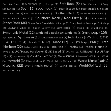
Soft Rock
(54)
Slowcore
(10)
Brazilian Bass
(1)
Sludge
(1)
Son Cubano
(1)
Song
Soul
(16)
SOUL ROCK
(9)
Soundscape
(3)
Soundtrack
(7)
Songwriter
(1)
South
Southern Rock
(3)
African Based
(1)
South American Based
(2)
Southern Rock / Red
(1)
Southern Rock / Red Dirt
(65)
Southern Rock / Red D
(2)
Spoken Word
(1)
Stoner Rock
(30)
Stoner RockDoom Metal / Sludge
(1)
Study beats / Jazz-hop / Chill-hop
Surf Rock
(7)
(2)
Studying Vibes
(1)
Super Catchy
(1)
Swing
(1)
Symphonic
(1)
Synthpop
(158)
Symphonic Metal
(12)
Synth Indie Rock
(10)
Synth Pop
(8)
Synthwave
(13)
Tech House
(4)
Techno
(3)
THE
Synthpop.
(1)
tAlternative Metal
(1)
Trance
(17)
Trap
BEATLES ETC)
(4)
Thrash Metal
(6)
Trap
(9)
Trap (EDM)
(5)
(hip-hop)
(22)
Trip-Hop
(4)
Tropical
(6)
Tropical House
(5)
Tribal / Afro House
(2)
UK / Happy Hardcore
(3)
UK Based
(8)
US Based
(11)
US Rap
TWEE
(1)
UK RAP
(1)
(3)
Vocal Dance/EDM
(7)
Wave
(3)
v
(1)
Vaporwave
(2)
Witch House
(2)
Wolrd
(1)
Work
world
(34)
World Music (Latin &
Out
(2)
World Music
(1)
World Music (African)
(2)
Hispanic)
(22)
World/Spiritual
(22)
World Music (other)
(4)
World pop
(1)
YACHT ROCK
(1)