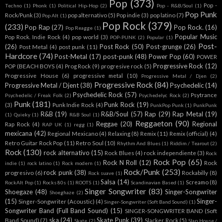
Pop
(373)
Pop -
Techno
(1)
Phonk
(1)
Political Hip-Hop
(2)
Pop - R&B/Soul
(1)
Pop Punk
Rock/Punk
(3)
pop alternativo
(5)
Pop indie
(3)
pop latino
(7)
Pop Alt
(1)
Pop Rock
(379)
(233)
Pop Rap
(27)
Pop Rock.
(16)
Pop Reagge
(1)
Popular Music
Pop Rock. Indie Rock
(4)
pop world
(3)
POP-PUNK
(2)
Popular
(1)
Post-
(26)
Post Rock
(50)
Post-grunge
(26)
Post Metal
(4)
post punk
(11)
Hardcore
(74)
Post-Metal
(17)
post-punk
(48)
Power Pop
(60)
POWER
Progressive Rock
(12)
POP (BEACH BOYS
(4)
Prog Rock
(9)
progresive rock
(5)
Progressive House
(6)
progressive metal
(10)
Progressive Metal / Djen
(2)
Progressive Rock
(84)
Progressive Metal / Djent
(38)
Psychedelic
(14)
Psychedelic Rock
(57)
Psytrance
Psychedelic / Freak Folk
(2)
Psychedelyc Rock
(2)
Punk
(181)
Punk Rock
(19)
(3)
Punk Indie Rock
(4)
PunkPop Punk
(1)
PunkPunk
R&B
(19)
R&B/Soul
(57)
Rap
(29)
Rap Metal
(19)
(1)
Quieky
(1)
R&B Soul
(1)
Reggaeton
(90)
Reggae
(20)
Regional
Rap Rock
(4)
RAP UK
(1)
regg
(1)
mexicana
(42)
Regional Mexicano
(4)
Relaxing
(8)
Remix
(11)
Remix (official)
(4)
Retro Guitar Rock Pop
(11)
Retro Soul
(10)
Rhythm And Blues
(1)
Riddim / Tearout
(2)
Rock
(130)
rock alternativo
(15)
Rock Blues
(4)
rock independiente
(3)
Rock
Rock Pop
(65)
Rock N Roll
(12)
Rock
indie
(1)
rock latino
(1)
Rock modern
(1)
Rock/Punk
(253)
rock punk
(38)
progresivo
(6)
Rockabilly
(8)
Rock suave
(1)
Salsa
(14)
Screamo
(8)
RockAlt Pop
(1)
Rocks 80s
(1)
ROOTS
(1)
Scandinavian Based
(1)
Singer Songwriter
(83)
Shoegaze
(48)
Singer-Songwriter
Shoeghaze
(2)
(15)
Singer-
Singer-Songwriter (Acoustic)
(4)
Singer-Songwriter (Soft Band Sound)
(1)
Songwriter Band (Full Band Sound)
(15)
SINGER-SONGWRITER BAND (Soft
ska
(24)
Skate Punk
(39)
Band Sound)
(7)
Slacker Rock
(5)
Skate
(2)
Slap House /