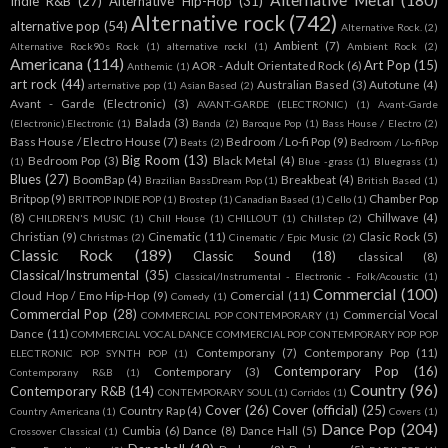
Alternative Metal
(180)
Indie R&B
(27)
Alternative Hip-Hop
(31)
Alternative rock
(742)
alternative pop
(54)
Alternative Rock.
(2)
Ambient
(7)
Alternative Rock90s Rock
(1)
alternative rockl
(1)
Ambient Rock
(2)
Americana
(114)
Art Pop
(15)
AOR - Adult Orientated Rock
(6)
Anthemic
(1)
art rock
(44)
Australian Based
(3)
Autotune
(4)
arternative pop
(1)
Asian Based
(2)
Avant - Garde (Electronic)
(3)
AVANT-GARDE (ELECTRONIC)
(1)
Avant-Garde
Balada
(3)
(Electronic).Electronic
(1)
Banda
(2)
Baroque Pop
(1)
Bass House / Electro
(2)
Bass House / Electro House
(7)
Bedroom / Lo-fi Pop
(9)
Beats
(2)
Bedroom / Lo-fiPop
Big Room
(13)
Bedroom Pop
(3)
Black Metal
(4)
(1)
Blue -grass
(1)
Bluegrass
(1)
Blues
(27)
BoomBap
(4)
Breakbeat
(4)
Brazilian BassDream Pop
(1)
British Based
(1)
Britpop
(9)
Chamber Pop
BRITPOP INDIE POP
(1)
Brostep
(1)
Canadian Based
(1)
Cello
(1)
(8)
Chillwave
(4)
CHILDREN'S MUSIC
(1)
Chill House
(1)
CHILLOUT
(1)
Chillstep
(2)
Christian
(9)
Cinematic
(11)
Clasic Rock
(5)
Christmas
(2)
Cinematic / Epic Music
(2)
Classic Rock
(189)
Classic Sound
(18)
classical
(8)
Classical/Instrumental
(35)
Classical/Instrumental - Electronic - Folk/Acoustic
(1)
Commercial
(100)
Cloud Hop / Emo Hip-Hop
(9)
Comercial
(11)
Comedy
(1)
Commercial Pop
(28)
Commercial Vocal
COMMERCIAL POP CONTEMPORARY
(1)
Dance
(11)
COMMERCIAL VOCAL DANCE COMMERCIAL POP CONTEMPORARY POP POP
Contemporany
(7)
Contemporany Pop
(11)
ELECTRONIC POP SYNTH POP
(1)
Contemporary Pop
(16)
Contemporary
(3)
Contemporany R&B
(1)
Country
(96)
Contemporary R&B
(14)
CONTEMPORARY SOUL
(1)
Corridos
(1)
Cover
(26)
Cover (official)
(25)
Country Rap
(4)
Country Americana
(1)
Covers
(1)
Dance Pop
(204)
Cumbia
(6)
Dance
(8)
Dance Hall
(5)
Crossover Classical
(1)