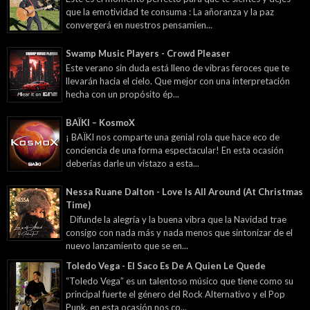
que la emotividad te consuma : La añoranza y la paz
convergerá en nuestros pensamien...
Swamp Music Players - Crowd Pleaser
Este verano sin duda está lleno de vibras feroces que te
llevarán hacia el cielo. Que mejor con una interpretación
hecha con un propósito ép...
BAÏKI – KosmoX
¡ BAÏKI nos comparte una genial rola que hace eco de
conciencia de una forma espectacular! En esta ocasión
deberías darle un vistazo a esta...
Nessa Ruane Dalton - Love Is All Around (At Christmas
Time)
Difunde la alegría y la buena vibra que la Navidad trae
consigo con nada más y nada menos que sintonizar de el
nuevo lanzamiento que se en...
Toledo Vega - El Saco Es De A Quien Le Quede
“Toledo Vega” es un talentoso músico que tiene como su
principal fuerte el género del Rock Alternativo y el Pop
Punk, en esta ocasión nos co...