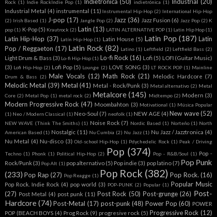
Indietronica
(50)
Industrial
(20)
Rock
(1)
Indie RockIndie Pop
(1)
indietrónica
(1)
Industrial Metal
(4)
instrumental
(11)
Instrumental Hip-Hop
(2)
International Hip-Hop
J-pop
(17)
Jazz
(36)
Jazz Fusion
(6)
(2)
Irish Based
(1)
Jangle Pop
(2)
Jazz Pop
(2)
K
Latin
(13)
K-Pop
(5)
pop
(1)
Krautrock
(2)
LATIN ALTERNATIVE POP
(1)
Latin Hip Hop
(1)
Latin Pop
(187)
Latin Hip-Hop
(37)
Latin
Latin House
(5)
Latín Hip-Hop
(1)
Latin Rock
(82)
Pop / Reggaeton
(17)
Latino
(1)
Leftfield
(2)
Leftfield Bass
(2)
Lo-fi Rock
(16)
Light Drum & Bass
(3)
Lofi
(5)
LOFI (Guitar Music)
Lo-fi Hip-Hop
(1)
(3)
Lofi Pop
(5)
LOVE SONG
(3)
Lofi Hip-Hop
(2)
Lounge
(2)
LT ROCK POP
(1)
Mainline
Male Vocals
(12)
Math Rock
(21)
Melodic Hardcore
(7)
Drum & Bass
(2)
Melodic Metal
(39)
Metal
(41)
Metal - Rock/Punk
(3)
Metal alternativo
(2)
Metal
Metalcore
(145)
Modern
(3)
Core
(2)
Metal Pop
(1)
metal rock
(2)
Midtempo
(2)
Modern Progressive Rock
(47)
Moombahton
(3)
Motivational
(1)
Música Popular
New wave
(52)
Neo-Soul
(7)
NEW AGE
(4)
(1)
Neo / Modern Classical
(1)
neofolk
(1)
Noise Rock
(7)
NEW WAVE (Think The Smiths)
(1)
Nordic Based
(1)
Norteño
(1)
North
Nostalgic
(11)
Nu Jazz / Jazztronica
(4)
American Based
(1)
Nu Cumbia
(2)
Nu Jazz
(1)
Nu Metal
(4)
Nu-disco
(3)
Old-school Hip-Hop
(1)
Pdychedelic Rock
(1)
Peak / Driving
Pop
(374)
Pop -
Techno
(1)
Phonk
(1)
Political Hip-Hop
(2)
Pop - R&B/Soul
(1)
Pop Punk
Rock/Punk
(3)
pop alternativo
(5)
Pop indie
(3)
pop latino
(7)
Pop Alt
(1)
Pop Rock
(382)
(233)
Pop Rap
(27)
Pop Rock.
(16)
Pop Reagge
(1)
Popular Music
Pop Rock. Indie Rock
(4)
pop world
(3)
POP-PUNK
(2)
Popular
(1)
Post-
(27)
Post Rock
(50)
Post-grunge
(26)
Post Metal
(4)
post punk
(11)
Hardcore
(74)
Post-Metal
(17)
post-punk
(48)
Power Pop
(60)
POWER
Progressive Rock
(12)
POP (BEACH BOYS
(4)
Prog Rock
(9)
progresive rock
(5)