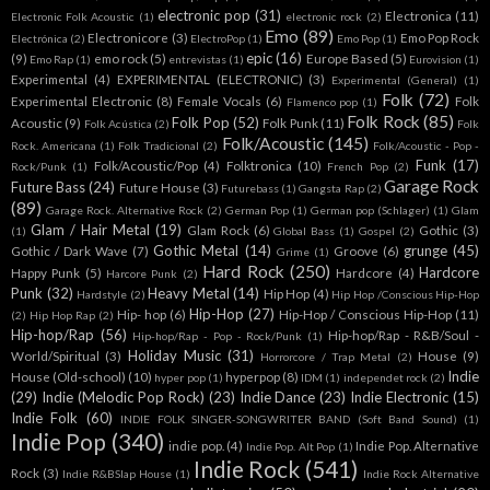
electronic pop
(31)
Electronica
(11)
Electronic Folk Acoustic
(1)
electronic rock
(2)
Emo
(89)
Electronicore
(3)
Emo Pop Rock
Electrónica
(2)
ElectroPop
(1)
Emo Pop
(1)
epic
(16)
(9)
emo rock
(5)
Europe Based
(5)
Emo Rap
(1)
entrevistas
(1)
Eurovision
(1)
Experimental
(4)
EXPERIMENTAL (ELECTRONIC)
(3)
Experimental (General)
(1)
Folk
(72)
Experimental Electronic
(8)
Female Vocals
(6)
Folk
Flamenco pop
(1)
Folk Rock
(85)
Folk Pop
(52)
Acoustic
(9)
Folk Punk
(11)
Folk Acústica
(2)
Folk
Folk/Acoustic
(145)
Rock. Americana
(1)
Folk Tradicional
(2)
Folk/Acoustic - Pop -
Funk
(17)
Folk/Acoustic/Pop
(4)
Folktronica
(10)
Rock/Punk
(1)
French Pop
(2)
Garage Rock
Future Bass
(24)
Future House
(3)
Futurebass
(1)
Gangsta Rap
(2)
(89)
Garage Rock. Alternative Rock
(2)
German Pop
(1)
German pop (Schlager)
(1)
Glam
Glam / Hair Metal
(19)
Glam Rock
(6)
Gothic
(3)
(1)
Global Bass
(1)
Gospel
(2)
Gothic Metal
(14)
grunge
(45)
Gothic / Dark Wave
(7)
Groove
(6)
Grime
(1)
Hard Rock
(250)
Hardcore
Happy Punk
(5)
Hardcore
(4)
Harcore Punk
(2)
Punk
(32)
Heavy Metal
(14)
Hip Hop
(4)
Hardstyle
(2)
Hip Hop /Conscious Hip-Hop
Hip-Hop
(27)
Hip- hop
(6)
Hip-Hop / Conscious Hip-Hop
(11)
(2)
Hip Hop Rap
(2)
Hip-hop/Rap
(56)
Hip-hop/Rap - R&B/Soul -
Hip-hop/Rap - Pop - Rock/Punk
(1)
Holiday Music
(31)
World/Spiritual
(3)
House
(9)
Horrorcore / Trap Metal
(2)
Indie
House (Old-school)
(10)
hyperpop
(8)
hyper pop
(1)
IDM
(1)
independet rock
(2)
(29)
Indie (Melodic Pop Rock)
(23)
Indie Dance
(23)
Indie Electronic
(15)
Indie Folk
(60)
INDIE FOLK SINGER-SONGWRITER BAND (Soft Band Sound)
(1)
Indie Pop
(340)
indie pop.
(4)
Indie Pop. Alternative
Indie Pop. Alt Pop
(1)
Indie Rock
(541)
Rock
(3)
Indie R&BSlap House
(1)
Indie Rock Alternative