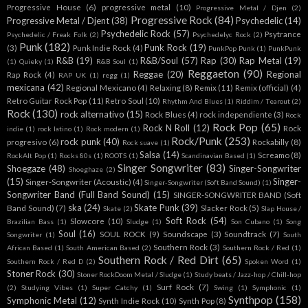
Progressive House
(6)
progressive metal
(10)
Progressive Metal / Djen
(2)
Progressive Rock
(84)
Progressive Metal / Djent
(38)
Psychedelic
(14)
Psychedelic Rock
(57)
Psytrance
Psychedelic / Freak Folk
(2)
Psychedelyc Rock
(2)
Punk
(182)
Punk Rock
(19)
(3)
Punk Indie Rock
(4)
PunkPop Punk
(1)
PunkPunk
R&B
(19)
R&B/Soul
(57)
Rap
(30)
Rap Metal
(19)
(1)
Quieky
(1)
R&B Soul
(1)
Reggaeton
(90)
Reggae
(20)
Regional
Rap Rock
(4)
RAP UK
(1)
regg
(1)
mexicana
(42)
Regional Mexicano
(4)
Relaxing
(8)
Remix
(11)
Remix (official)
(4)
Retro Guitar Rock Pop
(11)
Retro Soul
(10)
Rhythm And Blues
(1)
Riddim / Tearout
(2)
Rock
(130)
rock alternativo
(15)
Rock Blues
(4)
rock independiente
(3)
Rock
Rock Pop
(65)
Rock N Roll
(12)
Rock
indie
(1)
rock latino
(1)
Rock modern
(1)
Rock/Punk
(253)
rock punk
(40)
progresivo
(6)
Rockabilly
(8)
Rock suave
(1)
Salsa
(14)
Screamo
(8)
RockAlt Pop
(1)
Rocks 80s
(1)
ROOTS
(1)
Scandinavian Based
(1)
Singer Songwriter
(83)
Shoegaze
(48)
Singer-Songwriter
Shoeghaze
(2)
(15)
Singer-
Singer-Songwriter (Acoustic)
(4)
Singer-Songwriter (Soft Band Sound)
(1)
Songwriter Band (Full Band Sound)
(15)
SINGER-SONGWRITER BAND (Soft
ska
(24)
Skate Punk
(39)
Band Sound)
(7)
Slacker Rock
(5)
Skate
(2)
Slap House /
Soft Rock
(54)
Slowcore
(10)
Brazilian Bass
(1)
Sludge
(1)
Son Cubano
(1)
Song
Soul
(16)
SOUL ROCK
(9)
Soundscape
(3)
Soundtrack
(7)
Songwriter
(1)
South
Southern Rock
(3)
African Based
(1)
South American Based
(2)
Southern Rock / Red
(1)
Southern Rock / Red Dirt
(65)
Southern Rock / Red D
(2)
Spoken Word
(1)
Stoner Rock
(30)
Stoner RockDoom Metal / Sludge
(1)
Study beats / Jazz-hop / Chill-hop
Surf Rock
(7)
(2)
Studying Vibes
(1)
Super Catchy
(1)
Swing
(1)
Symphonic
(1)
Synthpop
(158)
Symphonic Metal
(12)
Synth Indie Rock
(10)
Synth Pop
(8)