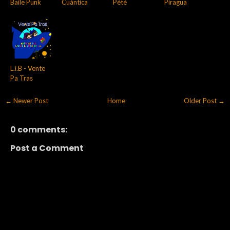
Baile Punk
Cuántica
Pètè
Piragua
L.i.B - Vente
Pa Tras
← Newer Post
Home
Older Post →
0 comments:
Post a Comment