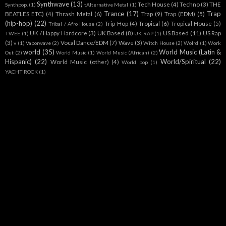
Synthwave
(13)
Tech House
(4)
Techno
(3)
THE
Synthpop.
(1)
tAlternative Metal
(1)
Trance
(17)
Trap
BEATLES ETC)
(4)
Thrash Metal
(6)
Trap
(9)
Trap (EDM)
(5)
(hip-hop)
(22)
Trip-Hop
(4)
Tropical
(6)
Tropical House
(5)
Tribal / Afro House
(2)
UK / Happy Hardcore
(3)
UK Based
(8)
US Based
(11)
US Rap
TWEE
(1)
UK RAP
(1)
(3)
Vocal Dance/EDM
(7)
Wave
(3)
v
(1)
Vaporwave
(2)
Witch House
(2)
Wolrd
(1)
Work
world
(35)
World Music (Latin &
Out
(2)
World Music
(1)
World Music (African)
(2)
Hispanic)
(22)
World/Spiritual
(22)
World Music (other)
(4)
World pop
(1)
YACHT ROCK
(1)