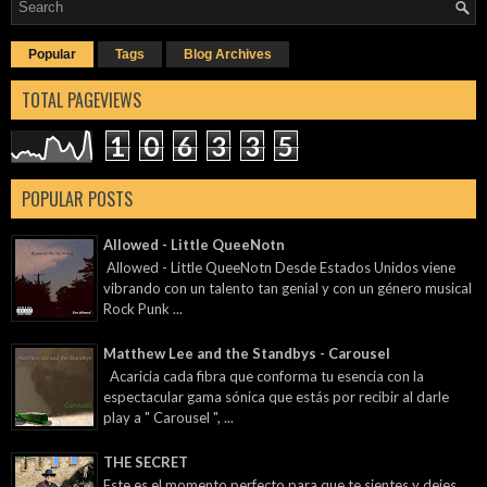
Popular
Tags
Blog Archives
TOTAL PAGEVIEWS
1
0
6
3
3
5
POPULAR POSTS
Allowed - Little QueeNotn
Allowed - Little QueeNotn Desde Estados Unidos viene
vibrando con un talento tan genial y con un género musical
Rock Punk ...
Matthew Lee and the Standbys - Carousel
Acaricia cada fibra que conforma tu esencia con la
espectacular gama sónica que estás por recibir al darle
play a " Carousel ", ...
THE SECRET
Este es el momento perfecto para que te sientes y dejes