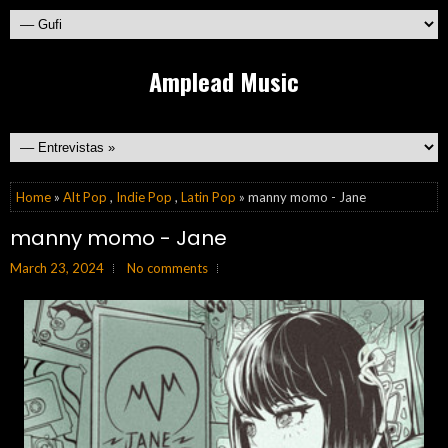
Amplead Music
Home
»
Alt Pop
,
Indie Pop
,
Latin Pop
» manny momo - Jane
manny momo - Jane
March 23, 2024
No comments