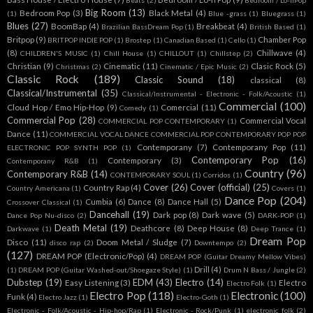
Beats
(2)
Bedroom / Lo-fiPop
Big Room
(13)
Bedroom Pop
(3)
Black Metal
(4)
(1)
Blue -grass
(1)
Bluegrass
(1)
Blues
(27)
BoomBap
(4)
Breakbeat
(4)
Brazilian BassDream Pop
(1)
British Based
(1)
Britpop
(9)
Chamber Pop
BRITPOP INDIE POP
(1)
Brostep
(1)
Canadian Based
(1)
Cello
(1)
(8)
Chillwave
(4)
CHILDREN'S MUSIC
(1)
Chill House
(1)
CHILLOUT
(1)
Chillstep
(2)
Christian
(9)
Cinematic
(11)
Clasic Rock
(5)
Christmas
(2)
Cinematic / Epic Music
(2)
Classic Rock
(189)
Classic Sound
(18)
classical
(8)
Classical/Instrumental
(35)
Classical/Instrumental - Electronic - Folk/Acoustic
(1)
Commercial
(100)
Cloud Hop / Emo Hip-Hop
(9)
Comercial
(11)
Comedy
(1)
Commercial Pop
(28)
Commercial Vocal
COMMERCIAL POP CONTEMPORARY
(1)
Dance
(11)
COMMERCIAL VOCAL DANCE COMMERCIAL POP CONTEMPORARY POP POP
Contemporany
(7)
Contemporany Pop
(11)
ELECTRONIC POP SYNTH POP
(1)
Contemporary Pop
(16)
Contemporary
(3)
Contemporany R&B
(1)
Country
(96)
Contemporary R&B
(14)
CONTEMPORARY SOUL
(1)
Corridos
(1)
Cover
(26)
Cover (official)
(25)
Country Rap
(4)
Country Americana
(1)
Covers
(1)
Dance Pop
(204)
Cumbia
(6)
Dance
(8)
Dance Hall
(5)
Crossover Classical
(1)
Dancehall
(19)
Dark pop
(8)
Dark wave
(5)
Dance Pop Nu-disco
(2)
DARK-POP
(1)
Death Metal
(19)
Deathcore
(8)
Deep House
(8)
Darkwave
(1)
Deep Trance
(1)
Dream Pop
Disco
(11)
Doom Metal / Sludge
(7)
disco rap
(2)
Downtempo
(2)
(127)
DREAM POP (Electronic/Pop)
(4)
DREAM POP (Guitar Dreamy Mellow Vibes)
Drill
(4)
(1)
DREAM POP (Guitar Washed-out/Shoegaze Style)
(1)
Drum N Bass / Jungle
(2)
Dubstep
(19)
EDM
(43)
Electro
(14)
Easy Listening
(3)
Electro
Electro Folk
(1)
Electro Pop
(118)
Electronic
(100)
Funk
(4)
Electro Jazz
(1)
Electro-Goth
(1)
Electronic - Folk/Acoustic - Hip-hop/Rap
(1)
Electronic - Rock/Punk
(1)
electronic folk
(2)