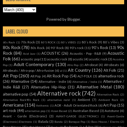
Powered by
Blogger
.
LABEL CLOUD
70s Rock
(3)
80´s Rock
(9)
80´s Vibes
(3)
60s Rock
(1)
80'S ROCK
(1)
80's VIBES
(1)
80s Rock
(78)
90s
90´s Rock
(13)
80s Rock.
(4)
90' Rock
(8)
90's rock
(11)
Rock
(84)
Acoustic
ACOUSTIC
(26)
Acoustic - Pop - R&B
(9)
Acid Jazz
(1)
Folk
(66)
acoustic pop
(11)
acoustic rock
(8)
acustic
(4)
acustic rock
(3)
Acústica
Adult Contemporary
(130)
Afrobeat
(4)
Afrobeats
(6)
Pop
(1)
Afro Pop
(2)
Alt Country
(126)
Alt Folk
(21)
Afrobeats / Afro-pop / Afro-fusion
(6)
al
(1)
Alt Pop
(260)
Alt Rock Pop
(54)
alternativa rock
Alt Pop.
(4)
ALT-FOLK
(3)
(26)
Alternative
(14)
Alternative /
Alternative - Indie
(6)
Alternative / Indie
(1)
Alternative Metal
(180)
Indie R&B
(27)
Alternative Hip-Hop
(31)
Alternative rock
(742)
alternative pop
(54)
Alternative Rock.
(2)
Ambient
(7)
Alternative Rock90s Rock
(1)
alternative rockl
(1)
Ambient Rock
(2)
Americana
(114)
Art Pop
(15)
AOR - Adult Orientated Rock
(6)
Anthemic
(1)
art rock
(44)
Australian Based
(3)
Autotune
(4)
arternative pop
(1)
Asian Based
(2)
Avant - Garde (Electronic)
(3)
AVANT-GARDE (ELECTRONIC)
(1)
Avant-Garde
Balada
(3)
(Electronic).Electronic
(1)
Banda
(2)
Baroque Pop
(1)
Bass House / Electro
(2)
Bass House / Electro House
(7)
Bedroom / Lo-fi Pop
(9)