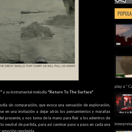
POPULA
play a " Ca
"
y su instrumental melodía
"Return To The Surface"
lodía sin comparación, que evoca una sensación de exploración,
se en una invitación a dejar atrás los pensamientos y marañas
el presente, y nos toma de la mano para fluir a los adentros de
interpreta
to neutral de partida, para así caminar paso a paso en cada una
er emoción reprimida.