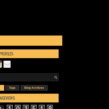
PROFILES
r
Tags
Blog Archives
PAGEVIEWS
1
0
3
5
1
9