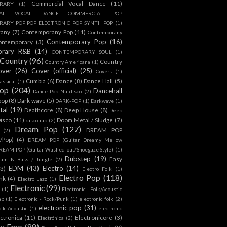
Commercial Vocal Dance
(11)
RARY
(1)
IAL VOCAL DANCE COMMERCIAL POP
ARY POP POP ELECTRONIC POP SYNTH POP
(1)
rany
(7)
Contemporany Pop
(11)
Contemporany
Contemporary Pop
(16)
ontemporary
(3)
orary R&B
(14)
CONTEMPORARY SOUL
(1)
Country
(96)
Country
Country Americana
(1)
over
(26)
Cover (official)
(25)
Covers
(1)
Cumbia
(6)
Dance
(8)
Dance Hall
(5)
assical
(1)
Pop
(204)
Dancehall
Dance Pop Nu-disco
(2)
pop
(8)
Dark wave
(5)
DARK-POP
(1)
Darkwave
(1)
tal
(19)
Deathcore
(8)
Deep House
(8)
Deep
isco
(11)
Doom Metal / Sludge
(7)
disco rap
(2)
Dream Pop
(127)
DREAM POP
(2)
c/Pop)
(4)
DREAM POP (Guitar Dreamy Mellow
REAM POP (Guitar Washed-out/Shoegaze Style)
(1)
Dubstep
(19)
Easy
rum N Bass / Jungle
(2)
EDM
(43)
Electro
(14)
(3)
Electro Folk
(1)
Electro Pop
(118)
nk
(4)
Electro Jazz
(1)
Electronic
(99)
h
(1)
Electronic - Folk/Acoustic
ap
(1)
Electronic - Rock/Punk
(1)
electronic folk
(2)
electronic pop
(31)
olk Acoustic
(1)
electronic
ctronica
(11)
Electronicore
(3)
Electrónica
(2)
Emo
(89)