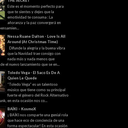
THE SECRET
Este es el momento perfecto para
que te sientes y dejes que la
emotividad te consuma : La
añoranza y la paz convergerá en
pensamien...
Nessa Ruane Dalton - Love Is All
Around (At Christmas Time)
Difunde la alegría y la buena vibra
que la Navidad trae consigo con
nada más y nada menos que
 de el nuevo lanzamiento que se en...
Toledo Vega - El Saco Es De A
Quien Le Quede
“Toledo Vega” es un talentoso
músico que tiene como su principal
fuerte el género del Rock Alternativo
unk, en esta ocasión nos co...
BAÏKI – KosmoX
¡ BAÏKI nos comparte una genial rola
que hace eco de conciencia de una
forma espectacular! En esta ocasión