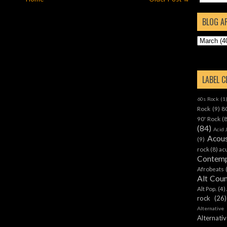
BLOG A
LABEL 
60s Rock
(1
Rock
(9)
8
90' Rock
(
(84)
Acid 
Acous
(9)
rock
(8)
ac
Contemp
Afrobeats
Alt Cou
Alt Pop.
(4)
rock
(26)
Alternative
Alternat