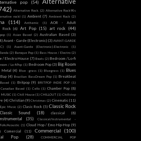
Alternative
lternative pop
(54)
742)
Alternative Rock.
(2)
Alternative Rock90s
Ambient
(7)
ternative rockl
(1)
Ambient Rock
(2)
na
(114)
AOR - Adult
Anthemic
(1)
Art Pop
(15)
art rock
(44)
d Rock
(6)
Australian Based
(3)
 pop
(1)
Asian Based
(2)
4)
Avant - Garde (Electronic)
(3)
AVANT-GARDE
IC)
(1)
Avant-Garde (Electronic).Electronic
(1)
Banda
(2)
Baroque Pop
(1)
Bass House / Electro
(2)
 / Electro House
(7)
Bedroom / Lo-fi
Beats
(2)
Big Room
Bedroom Pop
(3)
room / Lo-fiPop
(1)
Blues
k Metal
(4)
Blue -grass
(1)
Bluegrass
(1)
Bap
(4)
Breakbeat
Brazilian BassDream Pop
(1)
Britpop
(9)
 Based
(1)
BRITPOP INDIE POP
(1)
Chamber Pop
(8)
Canadian Based
(1)
Cello
(1)
S MUSIC
(1)
Chill House
(1)
CHILLOUT
(1)
Chillstep
ve
(4)
Christian
(9)
Cinematic
(11)
Christmas
(2)
Classic Rock
Clasic Rock
(5)
 Epic Music
(2)
Classic Sound
(18)
classical
(8)
Instrumental
(35)
Classical/Instrumental -
Cloud Hop / Emo Hip-Hop
(9)
 Folk/Acoustic
(1)
Commercial
(100)
Comercial
(11)
)
ial Pop
(28)
COMMERCIAL POP