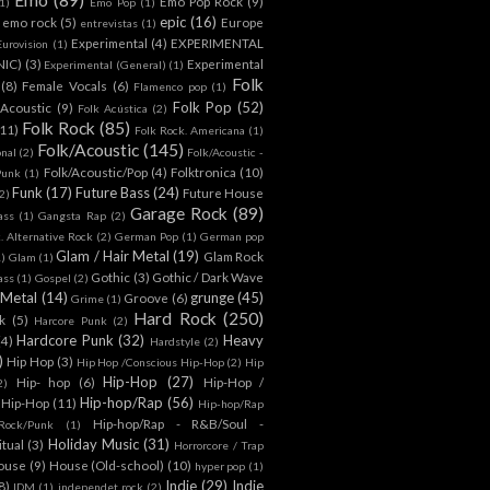
Emo Pop Rock
(9)
1)
Emo Pop
(1)
epic
(16)
emo rock
(5)
Europe
entrevistas
(1)
Experimental
(4)
EXPERIMENTAL
Eurovision
(1)
NIC)
(3)
Experimental
Experimental (General)
(1)
Folk
(8)
Female Vocals
(6)
Flamenco pop
(1)
Folk Pop
(52)
 Acoustic
(9)
Folk Acústica
(2)
Folk Rock
(85)
(11)
Folk Rock. Americana
(1)
Folk/Acoustic
(145)
onal
(2)
Folk/Acoustic -
Folk/Acoustic/Pop
(4)
Folktronica
(10)
Punk
(1)
Funk
(17)
Future Bass
(24)
Future House
2)
Garage Rock
(89)
ass
(1)
Gangsta Rap
(2)
. Alternative Rock
(2)
German Pop
(1)
German pop
Glam / Hair Metal
(19)
Glam Rock
1)
Glam
(1)
Gothic
(3)
Gothic / Dark Wave
ass
(1)
Gospel
(2)
 Metal
(14)
grunge
(45)
Groove
(6)
Grime
(1)
Hard Rock
(250)
k
(5)
Harcore Punk
(2)
Hardcore Punk
(32)
Heavy
(4)
Hardstyle
(2)
)
Hip Hop
(3)
Hip Hop /Conscious Hip-Hop
(2)
Hip
Hip-Hop
(27)
Hip- hop
(6)
Hip-Hop /
2)
Hip-hop/Rap
(56)
 Hip-Hop
(11)
Hip-hop/Rap
Hip-hop/Rap - R&B/Soul -
ock/Punk
(1)
Holiday Music
(31)
itual
(3)
Horrorcore / Trap
ouse
(9)
House (Old-school)
(10)
hyper pop
(1)
Indie
(29)
Indie
8)
IDM
(1)
independet rock
(2)