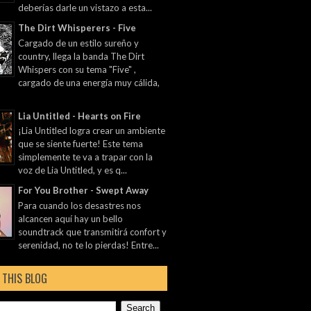
deberías darle un vistazo a esta...
The Dirt Whisperers - Five
Cargado de un estilo sureño y
country, llega la banda The Dirt
Whispers con su tema "Five" ,
cargado de una energía muy cálida,
Lia Untitled - Hearts on Fire
¡Lia Untitled logra crear un ambiente
que se siente fuerte! Este tema
simplemente te va a trapar con la
voz de Lia Untitled, y es q...
For You Brother - Swept Away
Para cuando los desastres nos
alcancen aquí hay un bello
soundtrack que transmitirá confort y
serenidad, no te lo pierdas! Entre...
 THIS BLOG