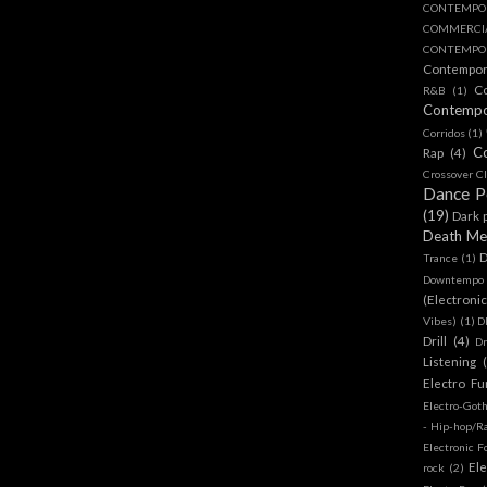
CONTEMPO
COMMERC
CONTEMPOR
Contempo
C
R&B
(1)
Contemp
Corridos
(1)
C
Rap
(4)
Crossover Cl
Dance 
(19)
Dark 
Death Me
D
Trance
(1)
Downtempo
(Electroni
Vibes)
(1)
D
Drill
(4)
D
Listening
Electro Fu
Electro-Got
- Hip-hop/R
Electronic F
Ele
rock
(2)