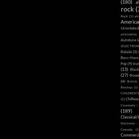
(180)
a
rock
(
Rock
(1)
al
America
Orientate
arternative
Autotune
(
(ELECTRON
Balada
(3)
Bass House
Pop
(9)
Bed
(13)
Blac
(27)
Boom
(4)
British
Brostep
(1)
CHILDREN'
Chillwa
(2)
Cinematic /
(189)
Classical/
Electronic -
Comedy
(1
Commerc