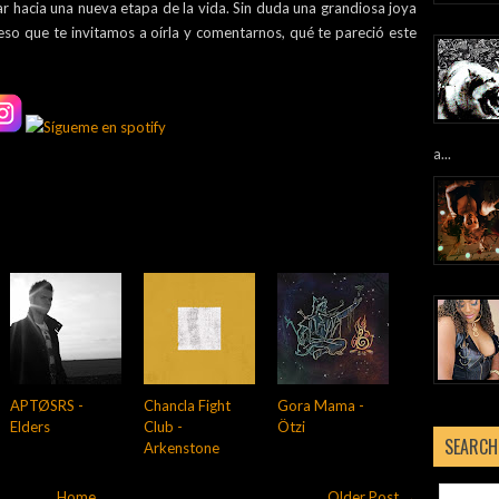
ar hacia una nueva etapa de la vida. Sin duda una grandiosa joya
eso que te invitamos a oírla y comentarnos, qué te pareció este
a...
APTØSRS -
Chancla Fight
Gora Mama -
Elders
Club -
Ötzi
SEARCH
Arkenstone
Home
Older Post →