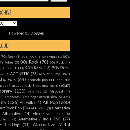
RCHIVE
Powered by
Blogger
.
CLOUD
70s Rock
(3)
80´s
)
80'S ROCK
(1)
80's VIBES
(1)
80s Rock
(78)
0´s Vibes
(3)
80s Rock.
(4)
90s Rock
90´s Rock
(13)
8)
90's rock
(11)
ACOUSTIC
(26)
Acoustic - Pop - R&B
Jazz
(1)
tic Folk
(64)
acoustic pop
(11)
acoustic
Adult
ustic
(4)
acustic rock
(3)
Acústica Pop
(1)
orary
(130)
Afrobeat
(4)
Afro Pop
(2)
(6)
Afrobeats / Afro-pop / Afro-fusion
(6)
al
(1)
ntry
(126)
Alt Pop
(260)
Alt Folk
(21)
Alt Rock Pop
(54)
alternativa
ALT-FOLK
(3)
Alternative
(14)
Alternative - Indie
(6)
Alternative / Indie R&B
(27)
 / Indie
(1)
Alternative Metal
ive Hip-Hop
(31)