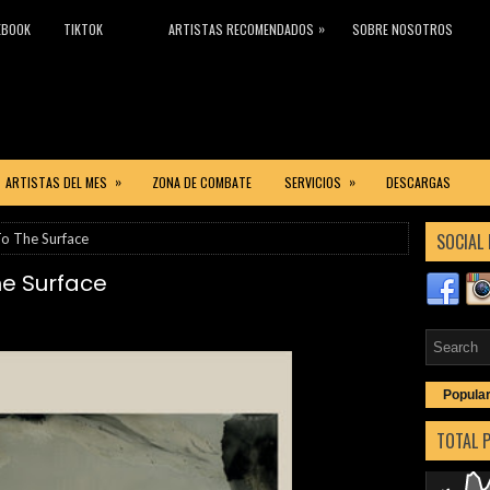
»
EBOOK
TIKTOK
ARTISTAS RECOMENDADOS
SOBRE NOSOTROS
»
»
ARTISTAS DEL MES
ZONA DE COMBATE
SERVICIOS
DESCARGAS
SOCIAL 
To The Surface
he Surface
Popula
TOTAL 