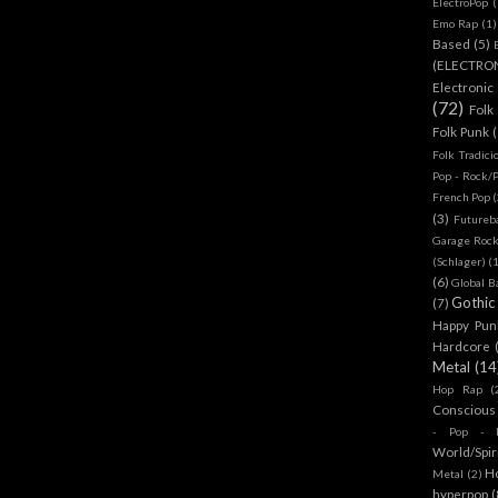
ElectroPop
(
Emo Rap
(1)
Based
(5)
(ELECTRO
Electronic
(72)
Folk
Folk Punk
Folk Tradici
Pop - Rock/
French Pop
(
(3)
Futureb
Garage Rock
(Schlager)
(
(6)
Global B
Gothic
(7)
Happy Pun
Hardcore
Metal
(14
Hop Rap
(
Conscious
- Pop - R
World/Spir
H
Metal
(2)
hyperpop
(