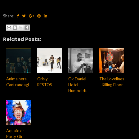
Share:
Related Posts:
Anima nera -
Grisly -
Ok Daniel -
The Lovelines
Cani randagi
RESTOS
Hotel
- Killing Floor
Humboldt
Aquafox -
Party Girl