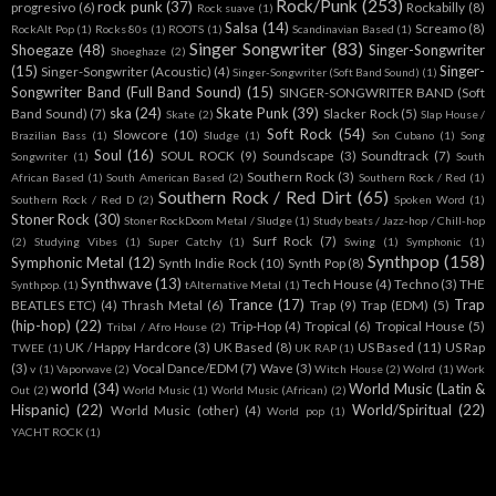
Rock/Punk
(253)
rock punk
(37)
progresivo
(6)
Rockabilly
(8)
Rock suave
(1)
Salsa
(14)
Screamo
(8)
RockAlt Pop
(1)
Rocks 80s
(1)
ROOTS
(1)
Scandinavian Based
(1)
Singer Songwriter
(83)
Shoegaze
(48)
Singer-Songwriter
Shoeghaze
(2)
(15)
Singer-
Singer-Songwriter (Acoustic)
(4)
Singer-Songwriter (Soft Band Sound)
(1)
Songwriter Band (Full Band Sound)
(15)
SINGER-SONGWRITER BAND (Soft
ska
(24)
Skate Punk
(39)
Band Sound)
(7)
Slacker Rock
(5)
Skate
(2)
Slap House /
Soft Rock
(54)
Slowcore
(10)
Brazilian Bass
(1)
Sludge
(1)
Son Cubano
(1)
Song
Soul
(16)
SOUL ROCK
(9)
Soundscape
(3)
Soundtrack
(7)
Songwriter
(1)
South
Southern Rock
(3)
African Based
(1)
South American Based
(2)
Southern Rock / Red
(1)
Southern Rock / Red Dirt
(65)
Southern Rock / Red D
(2)
Spoken Word
(1)
Stoner Rock
(30)
Stoner RockDoom Metal / Sludge
(1)
Study beats / Jazz-hop / Chill-hop
Surf Rock
(7)
(2)
Studying Vibes
(1)
Super Catchy
(1)
Swing
(1)
Symphonic
(1)
Synthpop
(158)
Symphonic Metal
(12)
Synth Indie Rock
(10)
Synth Pop
(8)
Synthwave
(13)
Tech House
(4)
Techno
(3)
THE
Synthpop.
(1)
tAlternative Metal
(1)
Trance
(17)
Trap
BEATLES ETC)
(4)
Thrash Metal
(6)
Trap
(9)
Trap (EDM)
(5)
(hip-hop)
(22)
Trip-Hop
(4)
Tropical
(6)
Tropical House
(5)
Tribal / Afro House
(2)
UK / Happy Hardcore
(3)
UK Based
(8)
US Based
(11)
US Rap
TWEE
(1)
UK RAP
(1)
(3)
Vocal Dance/EDM
(7)
Wave
(3)
v
(1)
Vaporwave
(2)
Witch House
(2)
Wolrd
(1)
Work
world
(34)
World Music (Latin &
Out
(2)
World Music
(1)
World Music (African)
(2)
Hispanic)
(22)
World/Spiritual
(22)
World Music (other)
(4)
World pop
(1)
YACHT ROCK
(1)