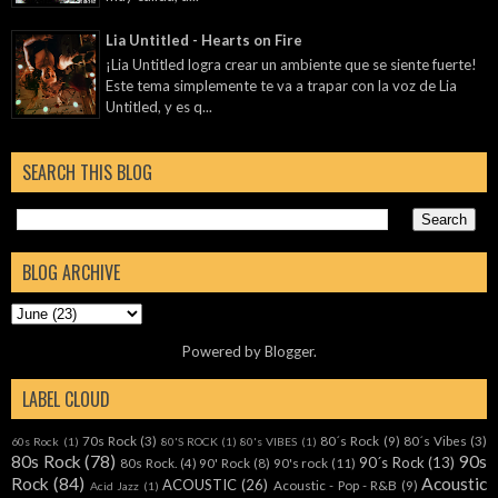
Lia Untitled - Hearts on Fire
¡Lia Untitled logra crear un ambiente que se siente fuerte!
Este tema simplemente te va a trapar con la voz de Lia
Untitled, y es q...
SEARCH THIS BLOG
BLOG ARCHIVE
Powered by
Blogger
.
LABEL CLOUD
70s Rock
(3)
80´s Rock
(9)
80´s Vibes
(3)
60s Rock
(1)
80'S ROCK
(1)
80's VIBES
(1)
80s Rock
(78)
90s
90´s Rock
(13)
80s Rock.
(4)
90' Rock
(8)
90's rock
(11)
Rock
(84)
Acoustic
ACOUSTIC
(26)
Acoustic - Pop - R&B
(9)
Acid Jazz
(1)