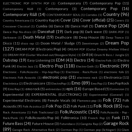
Contemporany
(7)
Contemporany Pop
(11)
ELECTRONIC POP SYNTH POP
(1)
Contemporary Pop
(16)
Contemporary
(3)
Contemporany R&B
(1)
Country
(96)
Contemporary R&B
(14)
CONTEMPORARY SOUL
(1)
Corridos
(1)
Cover
(26)
Cover (official)
(25)
Country Rap
(4)
Country Americana
(1)
Covers
(1)
Dance Pop
(204)
Cumbia
(6)
Dance
(8)
Dance Hall
(5)
Crossover Classical
(1)
Dancehall
(19)
Dark pop
(8)
Dark wave
(5)
Dance Pop Nu-disco
(2)
DARK-POP
(1)
Death Metal
(19)
Deathcore
(8)
Deep House
(8)
Darkwave
(1)
Deep Trance
(1)
Dream Pop
Disco
(11)
Doom Metal / Sludge
(7)
disco rap
(2)
Downtempo
(2)
(127)
DREAM POP (Electronic/Pop)
(4)
DREAM POP (Guitar Dreamy Mellow Vibes)
Drill
(4)
(1)
DREAM POP (Guitar Washed-out/Shoegaze Style)
(1)
Drum N Bass / Jungle
(2)
Dubstep
(19)
EDM
(43)
Electro
(14)
Easy Listening
(3)
Electro
Electro Folk
(1)
Electro Pop
(118)
Electronic
(99)
Funk
(4)
Electro Jazz
(1)
Electro-Goth
(1)
Electronic - Folk/Acoustic - Hip-hop/Rap
(1)
Electronic - Rock/Punk
(1)
electronic folk
(2)
electronic pop
(31)
Electronica
(11)
Electronic Folk Acoustic
(1)
electronic rock
(2)
Emo
(89)
Electronicore
(3)
Emo Pop Rock
Electrónica
(2)
ElectroPop
(1)
Emo Pop
(1)
epic
(16)
(9)
emo rock
(5)
Europe Based
(5)
Emo Rap
(1)
entrevistas
(1)
Eurovision
(1)
Experimental
(4)
EXPERIMENTAL (ELECTRONIC)
(3)
Experimental (General)
(1)
Folk
(72)
Experimental Electronic
(8)
Female Vocals
(6)
Folk
Flamenco pop
(1)
Folk Rock
(85)
Folk Pop
(52)
Acoustic
(9)
Folk Punk
(11)
Folk Acústica
(2)
Folk
Folk/Acoustic
(145)
Rock. Americana
(1)
Folk Tradicional
(2)
Folk/Acoustic - Pop -
Funk
(17)
Folk/Acoustic/Pop
(4)
Folktronica
(10)
Rock/Punk
(1)
French Pop
(2)
Garage Rock
Future Bass
(24)
Future House
(3)
Futurebass
(1)
Gangsta Rap
(2)
(89)
Garage Rock. Alternative Rock
(2)
German Pop
(1)
German pop (Schlager)
(1)
Glam