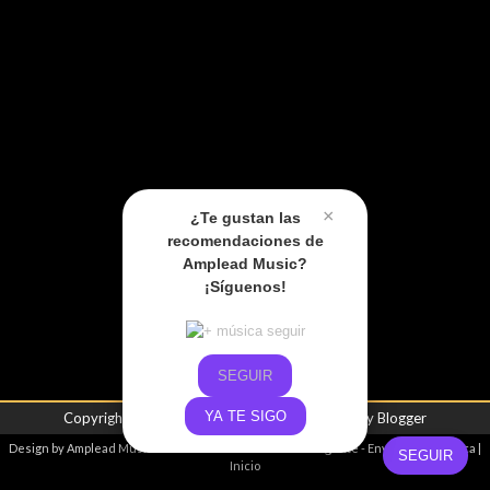
×
¿Te gustan las
recomendaciones de
Amplead Music?
¡Síguenos!
SEGUIR
YA TE SIGO
Copyright ©
2026
Amplead Music
| Powered by
Blogger
Design by
Amplead Music
- Promoviendo el talento emergente -
Envíanos tu música
|
SEGUIR
Inicio