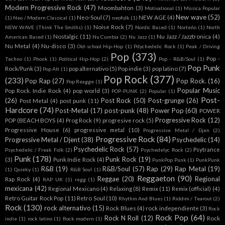
Modern Progressive Rock
(47)
Moombahton
(3)
Motivational
(1)
Música Popular
New wave
(52)
Neo-Soul
(7)
NEW AGE
(4)
(1)
Neo / Modern Classical
(1)
neofolk
(1)
Noise Rock
(7)
NEW WAVE (Think The Smiths)
(1)
Nordic Based
(1)
Norteño
(1)
North
Nostalgic
(11)
Nu Jazz / Jazztronica
(4)
American Based
(1)
Nu Cumbia
(2)
Nu Jazz
(1)
Nu Metal
(4)
Nu-disco
(3)
Old-school Hip-Hop
(1)
Pdychedelic Rock
(1)
Peak / Driving
Pop
(373)
Pop -
Techno
(1)
Phonk
(1)
Political Hip-Hop
(2)
Pop - R&B/Soul
(1)
Pop Punk
Rock/Punk
(3)
pop alternativo
(5)
Pop indie
(3)
pop latino
(7)
Pop Alt
(1)
Pop Rock
(377)
(233)
Pop Rap
(27)
Pop Rock.
(16)
Pop Reagge
(1)
Popular Music
Pop Rock. Indie Rock
(4)
pop world
(3)
POP-PUNK
(2)
Popular
(1)
Post-
(26)
Post Rock
(50)
Post-grunge
(26)
Post Metal
(4)
post punk
(11)
Hardcore
(74)
Post-Metal
(17)
post-punk
(48)
Power Pop
(60)
POWER
Progressive Rock
(12)
POP (BEACH BOYS
(4)
Prog Rock
(9)
progresive rock
(5)
Progressive House
(6)
progressive metal
(10)
Progressive Metal / Djen
(2)
Progressive Rock
(84)
Progressive Metal / Djent
(38)
Psychedelic
(14)
Psychedelic Rock
(57)
Psytrance
Psychedelic / Freak Folk
(2)
Psychedelyc Rock
(2)
Punk
(178)
Punk Rock
(19)
(3)
Punk Indie Rock
(4)
PunkPop Punk
(1)
PunkPunk
R&B
(19)
R&B/Soul
(57)
Rap
(29)
Rap Metal
(19)
(1)
Quieky
(1)
R&B Soul
(1)
Reggaeton
(90)
Reggae
(20)
Regional
Rap Rock
(4)
RAP UK
(1)
regg
(1)
mexicana
(42)
Regional Mexicano
(4)
Relaxing
(8)
Remix
(11)
Remix (official)
(4)
Retro Guitar Rock Pop
(11)
Retro Soul
(10)
Rhythm And Blues
(1)
Riddim / Tearout
(2)
Rock
(130)
rock alternativo
(15)
Rock Blues
(4)
rock independiente
(3)
Rock
Rock Pop
(64)
Rock N Roll
(12)
Rock
indie
(1)
rock latino
(1)
Rock modern
(1)