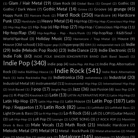
Glam / Hair Metal
(19)
Glam Rock
(6)
Gothic
(3)
(1)
Global Bass
(1)
Gospel
(2)
Gothic Metal
(14)
grunge
(45)
Gothic / Dark Wave
(7)
Groove
(6)
Grime
(1)
Hard Rock
(250)
Hardcore
Happy Punk
(5)
Hardcore
(4)
Harcore Punk
(2)
Punk
(32)
Heavy Metal
(14)
Hip Hop
(3)
Hardstyle
(2)
Hip Hop /Conscious Hip-Hop
Hip-Hop
(27)
Hip- hop
(6)
Hip-Hop / Conscious Hip-Hop
(11)
(2)
Hip Hop Rap
(2)
Hip-hop/Rap
(56)
Hip-hop/Rap - R&B/Soul -
Hip-hop/Rap - Pop - Rock/Punk
(1)
Holiday Music
(31)
World/Spiritual
(3)
House
(9)
Horrorcore / Trap Metal
(2)
Indie
House (Old-school)
(10)
hyperpop
(8)
hyper pop
(1)
IDM
(1)
independet rock
(2)
(29)
Indie (Melodic Pop Rock)
(23)
Indie Dance
(23)
Indie Electronic
(15)
Indie Folk
(60)
INDIE FOLK SINGER-SONGWRITER BAND (Soft Band Sound)
(1)
Indie Pop
(340)
indie pop.
(4)
Indie Pop. Alternative
Indie Pop. Alt Pop
(1)
Indie Rock
(541)
Rock
(3)
Indie R&BSlap House
(1)
Indie Rock Alternative
Indietronica
(50)
Industrial
(20)
Rock
(1)
Indie RockIndie Pop
(1)
indietrónica
(1)
Industrial Metal
(4)
instrumental
(11)
Instrumental Hip-Hop
(2)
International Hip-Hop
J-pop
(17)
Jazz
(36)
Jazz Fusion
(6)
(2)
Irish Based
(1)
Jangle Pop
(2)
Jazz Pop
(2)
K
Latin
(13)
K-Pop
(5)
pop
(1)
Krautrock
(2)
LATIN ALTERNATIVE POP
(1)
Latin Hip Hop
(1)
Latin Pop
(187)
Latin Hip-Hop
(37)
Latin
Latin House
(5)
Latín Hip-Hop
(1)
Latin Rock
(82)
Pop / Reggaeton
(17)
Latino
(1)
Leftfield
(2)
Leftfield Bass
(2)
Lo-fi Rock
(16)
Light Drum & Bass
(3)
Lofi
(5)
LOFI (Guitar Music)
Lo-fi Hip-Hop
(1)
(3)
Lofi Pop
(5)
LOVE SONG
(3)
Lofi Hip-Hop
(2)
Lounge
(2)
LT ROCK POP
(1)
Mainline
Male Vocals
(12)
Math Rock
(21)
Melodic Hardcore
(7)
Drum & Bass
(2)
Melodic Metal
(39)
Metal
(41)
Metal - Rock/Punk
(3)
Metal alternativo
(2)
Metal
Metalcore
(145)
Modern
(3)
Core
(2)
Metal Pop
(1)
metal rock
(2)
Midtempo
(2)