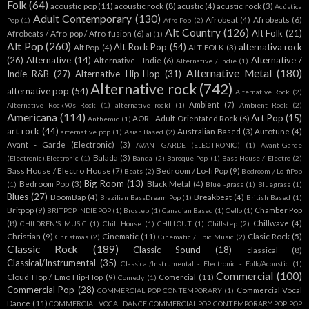
Folk
(64)
acoustic pop
(11)
acoustic rock
(8)
acustic
(4)
acustic rock
(3)
Acústica
Adult Contemporary
(130)
Afrobeat
(4)
Afrobeats
(6)
Pop
(1)
Afro Pop
(2)
Alt Country
(126)
Alt Folk
(21)
Afrobeats / Afro-pop / Afro-fusion
(6)
al
(1)
Alt Pop
(260)
Alt Rock Pop
(54)
alternativa rock
Alt Pop.
(4)
ALT-FOLK
(3)
(26)
Alternative
(14)
Alternative /
Alternative - Indie
(6)
Alternative / Indie
(1)
Alternative Metal
(180)
Indie R&B
(27)
Alternative Hip-Hop
(31)
Alternative rock
(742)
alternative pop
(54)
Alternative Rock.
(2)
Ambient
(7)
Alternative Rock90s Rock
(1)
alternative rockl
(1)
Ambient Rock
(2)
Americana
(114)
Art Pop
(15)
AOR - Adult Orientated Rock
(6)
Anthemic
(1)
art rock
(44)
Australian Based
(3)
Autotune
(4)
arternative pop
(1)
Asian Based
(2)
Avant - Garde (Electronic)
(3)
AVANT-GARDE (ELECTRONIC)
(1)
Avant-Garde
Balada
(3)
(Electronic).Electronic
(1)
Banda
(2)
Baroque Pop
(1)
Bass House / Electro
(2)
Bass House / Electro House
(7)
Bedroom / Lo-fi Pop
(9)
Beats
(2)
Bedroom / Lo-fiPop
Big Room
(13)
Bedroom Pop
(3)
Black Metal
(4)
(1)
Blue -grass
(1)
Bluegrass
(1)
Blues
(27)
BoomBap
(4)
Breakbeat
(4)
Brazilian BassDream Pop
(1)
British Based
(1)
Britpop
(9)
Chamber Pop
BRITPOP INDIE POP
(1)
Brostep
(1)
Canadian Based
(1)
Cello
(1)
(8)
Chillwave
(4)
CHILDREN'S MUSIC
(1)
Chill House
(1)
CHILLOUT
(1)
Chillstep
(2)
Christian
(9)
Cinematic
(11)
Clasic Rock
(5)
Christmas
(2)
Cinematic / Epic Music
(2)
Classic Rock
(189)
Classic Sound
(18)
classical
(8)
Classical/Instrumental
(35)
Classical/Instrumental - Electronic - Folk/Acoustic
(1)
Commercial
(100)
Cloud Hop / Emo Hip-Hop
(9)
Comercial
(11)
Comedy
(1)
Commercial Pop
(28)
Commercial Vocal
COMMERCIAL POP CONTEMPORARY
(1)
Dance
(11)
COMMERCIAL VOCAL DANCE COMMERCIAL POP CONTEMPORARY POP POP