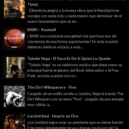
Time)
Difunde la alegría y la buena vibra que la Navidad trae
consigo con nada más y nada menos que sintonizar de el
nuevo lanzamiento que se en...
BAÏKI – KosmoX
¡ BAÏKI nos comparte una genial rola que hace eco de
conciencia de una forma espectacular! En esta ocasión
deberías darle un vistazo a esta...
Toledo Vega - El Saco Es De A Quien Le Quede
“Toledo Vega” es un talentoso músico que tiene como su
principal fuerte el género del Rock Alternativo y el Pop
Punk, en esta ocasión nos co...
The Dirt Whisperers - Five
Cargado de un estilo sureño y country, llega la banda The
Dirt Whispers con su tema "Five" , cargado de una energía
muy cálida, a...
Lia Untitled - Hearts on Fire
¡Lia Untitled logra crear un ambiente que se siente fuerte!
Este tema simplemente te va a trapar con la voz de Lia