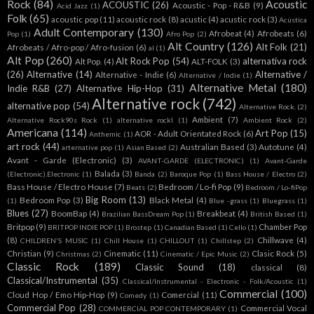
Rock
(84)
Acoustic
ACOUSTIC
(26)
Acoustic - Pop - R&B
(9)
Acid Jazz
(1)
Folk
(65)
acoustic pop
(11)
acoustic rock
(8)
acustic
(4)
acustic rock
(3)
Acústica
Adult Contemporary
(130)
Afrobeat
(4)
Afrobeats
(6)
Pop
(1)
Afro Pop
(2)
Alt Country
(126)
Alt Folk
(21)
Afrobeats / Afro-pop / Afro-fusion
(6)
al
(1)
Alt Pop
(260)
Alt Rock Pop
(54)
alternativa rock
Alt Pop.
(4)
ALT-FOLK
(3)
(26)
Alternative
(14)
Alternative /
Alternative - Indie
(6)
Alternative / Indie
(1)
Alternative Metal
(180)
Indie R&B
(27)
Alternative Hip-Hop
(31)
Alternative rock
(742)
alternative pop
(54)
Alternative Rock.
(2)
Ambient
(7)
Alternative Rock90s Rock
(1)
alternative rockl
(1)
Ambient Rock
(2)
Americana
(114)
Art Pop
(15)
AOR - Adult Orientated Rock
(6)
Anthemic
(1)
art rock
(44)
Australian Based
(3)
Autotune
(4)
arternative pop
(1)
Asian Based
(2)
Avant - Garde (Electronic)
(3)
AVANT-GARDE (ELECTRONIC)
(1)
Avant-Garde
Balada
(3)
(Electronic).Electronic
(1)
Banda
(2)
Baroque Pop
(1)
Bass House / Electro
(2)
Bass House / Electro House
(7)
Bedroom / Lo-fi Pop
(9)
Beats
(2)
Bedroom / Lo-fiPop
Big Room
(13)
Bedroom Pop
(3)
Black Metal
(4)
(1)
Blue -grass
(1)
Bluegrass
(1)
Blues
(27)
BoomBap
(4)
Breakbeat
(4)
Brazilian BassDream Pop
(1)
British Based
(1)
Britpop
(9)
Chamber Pop
BRITPOP INDIE POP
(1)
Brostep
(1)
Canadian Based
(1)
Cello
(1)
(8)
Chillwave
(4)
CHILDREN'S MUSIC
(1)
Chill House
(1)
CHILLOUT
(1)
Chillstep
(2)
Christian
(9)
Cinematic
(11)
Clasic Rock
(5)
Christmas
(2)
Cinematic / Epic Music
(2)
Classic Rock
(189)
Classic Sound
(18)
classical
(8)
Classical/Instrumental
(35)
Classical/Instrumental - Electronic - Folk/Acoustic
(1)
Commercial
(100)
Cloud Hop / Emo Hip-Hop
(9)
Comercial
(11)
Comedy
(1)
Commercial Pop
(28)
Commercial Vocal
COMMERCIAL POP CONTEMPORARY
(1)