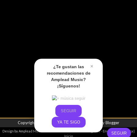
×
¿Te gustan las
recomendaciones de
Amplead Music?
¡Síguenos!
SEGUIR
YA TE SIGO
Copyright ©
2026
Amplead Music
| Powered by
Blogger
Design by
Amplead Music
- Promoviendo el talento emergente -
Envíanos tu música
|
SEGUIR
Inicio