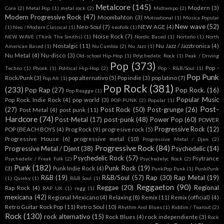
Metalcore
(145)
Modern
(3)
Core
(2)
Metal Pop
(1)
metal rock
(2)
Midtempo
(2)
Modern Progressive Rock
(47)
Moombahton
(3)
Motivational
(1)
Música Popular
New wave
(52)
Neo-Soul
(7)
NEW AGE
(4)
(1)
Neo / Modern Classical
(1)
neofolk
(1)
Noise Rock
(7)
NEW WAVE (Think The Smiths)
(1)
Nordic Based
(1)
Norteño
(1)
North
Nostalgic
(11)
Nu Jazz / Jazztronica
(4)
American Based
(1)
Nu Cumbia
(2)
Nu Jazz
(1)
Nu Metal
(4)
Nu-disco
(3)
Old-school Hip-Hop
(1)
Pdychedelic Rock
(1)
Peak / Driving
Pop
(373)
Pop -
Techno
(1)
Phonk
(1)
Political Hip-Hop
(2)
Pop - R&B/Soul
(1)
Pop Punk
Rock/Punk
(3)
pop alternativo
(5)
Pop indie
(3)
pop latino
(7)
Pop Alt
(1)
Pop Rock
(381)
(233)
Pop Rap
(27)
Pop Rock.
(16)
Pop Reagge
(1)
Popular Music
Pop Rock. Indie Rock
(4)
pop world
(3)
POP-PUNK
(2)
Popular
(1)
Post-
(27)
Post Rock
(50)
Post-grunge
(26)
Post Metal
(4)
post punk
(11)
Hardcore
(74)
Post-Metal
(17)
post-punk
(48)
Power Pop
(60)
POWER
Progressive Rock
(12)
POP (BEACH BOYS
(4)
Prog Rock
(9)
progresive rock
(5)
Progressive House
(6)
progressive metal
(10)
Progressive Metal / Djen
(2)
Progressive Rock
(84)
Progressive Metal / Djent
(38)
Psychedelic
(14)
Psychedelic Rock
(57)
Psytrance
Psychedelic / Freak Folk
(2)
Psychedelyc Rock
(2)
Punk
(182)
Punk Rock
(19)
(3)
Punk Indie Rock
(4)
PunkPop Punk
(1)
PunkPunk
R&B
(19)
R&B/Soul
(57)
Rap
(30)
Rap Metal
(19)
(1)
Quieky
(1)
R&B Soul
(1)
Reggaeton
(90)
Reggae
(20)
Regional
Rap Rock
(4)
RAP UK
(1)
regg
(1)
mexicana
(42)
Regional Mexicano
(4)
Relaxing
(8)
Remix
(11)
Remix (official)
(4)
Retro Guitar Rock Pop
(11)
Retro Soul
(10)
Rhythm And Blues
(1)
Riddim / Tearout
(2)
Rock
(130)
rock alternativo
(15)
Rock Blues
(4)
rock independiente
(3)
Rock