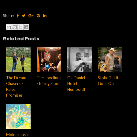
Share:
Related Posts:
The Dream
The Lovelines
Ok Daniel -
Stokoff - Life
Chasers -
- Killing Floor
Hotel
Goes On
False
Humboldt
Promises
Mokuzmusic