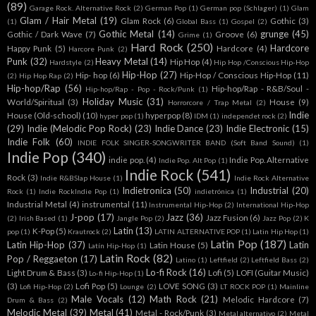
(89)
Garage Rock. Alternative Rock
(2)
German Pop
(1)
German pop (Schlager)
(1)
Glam
Glam / Hair Metal
(19)
Glam Rock
(6)
Gothic
(3)
(1)
Global Bass
(1)
Gospel
(2)
Gothic Metal
(14)
grunge
(45)
Gothic / Dark Wave
(7)
Groove
(6)
Grime
(1)
Hard Rock
(250)
Hardcore
Happy Punk
(5)
Hardcore
(4)
Harcore Punk
(2)
Punk
(32)
Heavy Metal
(14)
Hip Hop
(4)
Hardstyle
(2)
Hip Hop /Conscious Hip-Hop
Hip-Hop
(27)
Hip- hop
(6)
Hip-Hop / Conscious Hip-Hop
(11)
(2)
Hip Hop Rap
(2)
Hip-hop/Rap
(56)
Hip-hop/Rap - R&B/Soul -
Hip-hop/Rap - Pop - Rock/Punk
(1)
Holiday Music
(31)
World/Spiritual
(3)
House
(9)
Horrorcore / Trap Metal
(2)
Indie
House (Old-school)
(10)
hyperpop
(8)
hyper pop
(1)
IDM
(1)
independet rock
(2)
(29)
Indie (Melodic Pop Rock)
(23)
Indie Dance
(23)
Indie Electronic
(15)
Indie Folk
(60)
INDIE FOLK SINGER-SONGWRITER BAND (Soft Band Sound)
(1)
Indie Pop
(340)
indie pop.
(4)
Indie Pop. Alternative
Indie Pop. Alt Pop
(1)
Indie Rock
(541)
Rock
(3)
Indie R&BSlap House
(1)
Indie Rock Alternative
Indietronica
(50)
Industrial
(20)
Rock
(1)
Indie RockIndie Pop
(1)
indietrónica
(1)
Industrial Metal
(4)
instrumental
(11)
Instrumental Hip-Hop
(2)
International Hip-Hop
J-pop
(17)
Jazz
(36)
Jazz Fusion
(6)
(2)
Irish Based
(1)
Jangle Pop
(2)
Jazz Pop
(2)
K
Latin
(13)
K-Pop
(5)
pop
(1)
Krautrock
(2)
LATIN ALTERNATIVE POP
(1)
Latin Hip Hop
(1)
Latin Pop
(187)
Latin Hip-Hop
(37)
Latin
Latin House
(5)
Latín Hip-Hop
(1)
Latin Rock
(82)
Pop / Reggaeton
(17)
Latino
(1)
Leftfield
(2)
Leftfield Bass
(2)
Lo-fi Rock
(16)
Light Drum & Bass
(3)
Lofi
(5)
LOFI (Guitar Music)
Lo-fi Hip-Hop
(1)
(3)
Lofi Pop
(5)
LOVE SONG
(3)
Lofi Hip-Hop
(2)
Lounge
(2)
LT ROCK POP
(1)
Mainline
Male Vocals
(12)
Math Rock
(21)
Melodic Hardcore
(7)
Drum & Bass
(2)
Melodic Metal
(39)
Metal
(41)
Metal - Rock/Punk
(3)
Metal alternativo
(2)
Metal