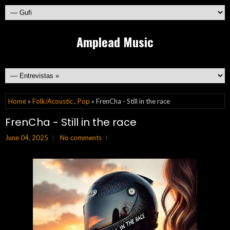
Amplead Music
Home
»
Folk/Acoustic
,
Pop
» FrenCha - Still in the race
FrenCha - Still in the race
June 04, 2025
No comments