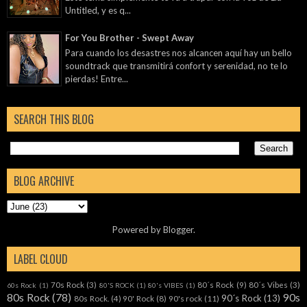
Untitled, y es q...
For You Brother - Swept Away
Para cuando los desastres nos alcancen aquí hay un bello
soundtrack que transmitirá confort y serenidad, no te lo
pierdas! Entre...
SEARCH THIS BLOG
BLOG ARCHIVE
Powered by
Blogger
.
LABEL CLOUD
70s Rock
(3)
80´s Rock
(9)
80´s Vibes
(3)
60s Rock
(1)
80'S ROCK
(1)
80's VIBES
(1)
80s Rock
(78)
90s
90´s Rock
(13)
80s Rock.
(4)
90' Rock
(8)
90's rock
(11)