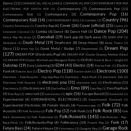
Dance
(11)
COMMERCIAL VOCAL DANCE COMMERCIAL POP CONTEMPORARY POP POP
Contemporany
(7)
Contemporany Pop
(11)
ELECTRONIC POP SYNTH POP
(1)
Contemporary Pop
(16)
Contemporary
(3)
Contemporany R&B
(1)
Country
(96)
Contemporary R&B
(14)
CONTEMPORARY SOUL
(1)
Corridos
(1)
Cover
(26)
Cover (official)
(25)
Country Rap
(4)
Country Americana
(1)
Covers
(1)
Dance Pop
(204)
Cumbia
(6)
Dance
(8)
Dance Hall
(5)
Crossover Classical
(1)
Dancehall
(19)
Dark pop
(8)
Dark wave
(5)
Dance Pop Nu-disco
(2)
DARK-POP
(1)
Death Metal
(19)
Deathcore
(8)
Deep House
(8)
Darkwave
(1)
Deep Trance
(1)
Dream Pop
Disco
(11)
Doom Metal / Sludge
(7)
disco rap
(2)
Downtempo
(2)
(127)
DREAM POP (Electronic/Pop)
(4)
DREAM POP (Guitar Dreamy Mellow Vibes)
Drill
(4)
(1)
DREAM POP (Guitar Washed-out/Shoegaze Style)
(1)
Drum N Bass / Jungle
(2)
Dubstep
(19)
EDM
(43)
Electro
(14)
Easy Listening
(3)
Electro
Electro Folk
(1)
Electro Pop
(118)
Electronic
(100)
Funk
(4)
Electro Jazz
(1)
Electro-Goth
(1)
Electronic - Folk/Acoustic - Hip-hop/Rap
(1)
Electronic - Rock/Punk
(1)
electronic folk
(2)
electronic pop
(31)
Electronica
(11)
Electronic Folk Acoustic
(1)
electronic rock
(2)
Emo
(89)
Electronicore
(3)
Emo Pop Rock
Electrónica
(2)
ElectroPop
(1)
Emo Pop
(1)
epic
(16)
(9)
emo rock
(5)
Europe Based
(5)
Emo Rap
(1)
entrevistas
(1)
Eurovision
(1)
Experimental
(4)
EXPERIMENTAL (ELECTRONIC)
(3)
Experimental (General)
(1)
Folk
(72)
Experimental Electronic
(8)
Female Vocals
(6)
Folk
Flamenco pop
(1)
Folk Rock
(85)
Folk Pop
(52)
Acoustic
(9)
Folk Punk
(11)
Folk Acústica
(2)
Folk
Folk/Acoustic
(145)
Rock. Americana
(1)
Folk Tradicional
(2)
Folk/Acoustic - Pop -
Funk
(17)
Folk/Acoustic/Pop
(4)
Folktronica
(10)
Rock/Punk
(1)
French Pop
(2)
Garage Rock
Future Bass
(24)
Future House
(3)
Futurebass
(1)
Gangsta Rap
(2)