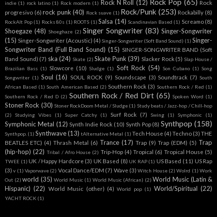
Rock Pop
(65)
Rock N Roll
(12)
Rock
indie
(1)
rock latino
(1)
Rock modern
(1)
Rock/Punk
(253)
rock punk
(40)
progresivo
(6)
Rockabilly
(8)
Rock suave
(1)
Salsa
(14)
Screamo
(8)
RockAlt Pop
(1)
Rocks 80s
(1)
ROOTS
(1)
Scandinavian Based
(1)
Singer Songwriter
(83)
Shoegaze
(48)
Singer-Songwriter
Shoeghaze
(2)
(15)
Singer-
Singer-Songwriter (Acoustic)
(4)
Singer-Songwriter (Soft Band Sound)
(1)
Songwriter Band (Full Band Sound)
(15)
SINGER-SONGWRITER BAND (Soft
ska
(24)
Skate Punk
(39)
Band Sound)
(7)
Slacker Rock
(5)
Skate
(2)
Slap House /
Soft Rock
(54)
Slowcore
(10)
Brazilian Bass
(1)
Sludge
(1)
Son Cubano
(1)
Song
Soul
(16)
SOUL ROCK
(9)
Soundscape
(3)
Soundtrack
(7)
Songwriter
(1)
South
Southern Rock
(3)
African Based
(1)
South American Based
(2)
Southern Rock / Red
(1)
Southern Rock / Red Dirt
(65)
Southern Rock / Red D
(2)
Spoken Word
(1)
Stoner Rock
(30)
Stoner RockDoom Metal / Sludge
(1)
Study beats / Jazz-hop / Chill-hop
Surf Rock
(7)
(2)
Studying Vibes
(1)
Super Catchy
(1)
Swing
(1)
Symphonic
(1)
Synthpop
(158)
Symphonic Metal
(12)
Synth Indie Rock
(10)
Synth Pop
(8)
Synthwave
(13)
Tech House
(4)
Techno
(3)
THE
Synthpop.
(1)
tAlternative Metal
(1)
Trance
(17)
Trap
BEATLES ETC)
(4)
Thrash Metal
(6)
Trap
(9)
Trap (EDM)
(5)
(hip-hop)
(22)
Trip-Hop
(4)
Tropical
(6)
Tropical House
(5)
Tribal / Afro House
(2)
UK / Happy Hardcore
(3)
UK Based
(8)
US Based
(11)
US Rap
TWEE
(1)
UK RAP
(1)
(3)
Vocal Dance/EDM
(7)
Wave
(3)
v
(1)
Vaporwave
(2)
Witch House
(2)
Wolrd
(1)
Work
world
(35)
World Music (Latin &
Out
(2)
World Music
(1)
World Music (African)
(2)
Hispanic)
(22)
World/Spiritual
(22)
World Music (other)
(4)
World pop
(1)
YACHT ROCK
(1)