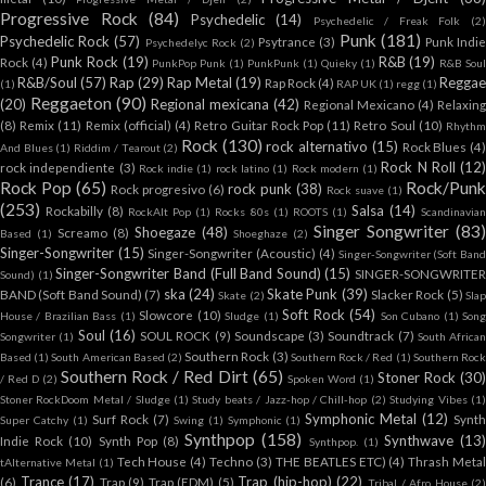
Progressive Rock
(84)
Psychedelic
(14)
Psychedelic / Freak Folk
(2
Punk
(181)
Psychedelic Rock
(57)
Psytrance
(3)
Punk Indi
Psychedelyc Rock
(2)
Punk Rock
(19)
R&B
(19)
Rock
(4)
PunkPop Punk
(1)
PunkPunk
(1)
Quieky
(1)
R&B Sou
R&B/Soul
(57)
Rap
(29)
Rap Metal
(19)
Reggae
Rap Rock
(4)
(1)
RAP UK
(1)
regg
(1)
Reggaeton
(90)
(20)
Regional mexicana
(42)
Regional Mexicano
(4)
Relaxing
(8)
Remix
(11)
Remix (official)
(4)
Retro Guitar Rock Pop
(11)
Retro Soul
(10)
Rhyth
Rock
(130)
rock alternativo
(15)
Rock Blues
(4
And Blues
(1)
Riddim / Tearout
(2)
Rock N Roll
(12
rock independiente
(3)
Rock indie
(1)
rock latino
(1)
Rock modern
(1)
Rock Pop
(65)
Rock/Punk
rock punk
(38)
Rock progresivo
(6)
Rock suave
(1)
(253)
Salsa
(14)
Rockabilly
(8)
RockAlt Pop
(1)
Rocks 80s
(1)
ROOTS
(1)
Scandinavia
Singer Songwriter
(83
Shoegaze
(48)
Screamo
(8)
Based
(1)
Shoeghaze
(2)
Singer-Songwriter
(15)
Singer-Songwriter (Acoustic)
(4)
Singer-Songwriter (Soft Ban
Singer-Songwriter Band (Full Band Sound)
(15)
SINGER-SONGWRITER
Sound)
(1)
ska
(24)
Skate Punk
(39)
BAND (Soft Band Sound)
(7)
Slacker Rock
(5)
Skate
(2)
Sla
Soft Rock
(54)
Slowcore
(10)
House / Brazilian Bass
(1)
Sludge
(1)
Son Cubano
(1)
Son
Soul
(16)
SOUL ROCK
(9)
Soundscape
(3)
Soundtrack
(7)
Songwriter
(1)
South African
Southern Rock
(3)
Based
(1)
South American Based
(2)
Southern Rock / Red
(1)
Southern Roc
Southern Rock / Red Dirt
(65)
Stoner Rock
(30
/ Red D
(2)
Spoken Word
(1)
Stoner RockDoom Metal / Sludge
(1)
Study beats / Jazz-hop / Chill-hop
(2)
Studying Vibes
(1
Symphonic Metal
(12)
Surf Rock
(7)
Synt
Super Catchy
(1)
Swing
(1)
Symphonic
(1)
Synthpop
(158)
Synthwave
(13
Indie Rock
(10)
Synth Pop
(8)
Synthpop.
(1)
Tech House
(4)
Techno
(3)
THE BEATLES ETC)
(4)
Thrash Meta
tAlternative Metal
(1)
Trance
(17)
Trap (hip-hop)
(22)
(6)
Trap
(9)
Trap (EDM)
(5)
Tribal / Afro House
(2