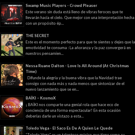
Swamp Music Players - Crowd Pleaser
Este verano sin duda está lleno de vibras feroces que te
llevarán hacia el cielo. Que mejor con una interpretación hecha
con un propósito ép...
THE SECRET
Este es el momento perfecto para que te sientes y dejes que la
emotividad te consuma : La añoranza y la paz convergerá en
nuestros pensamien...
Nessa Ruane Dalton - Love Is All Around (At Christmas
Time)
Difunde la alegría y la buena vibra que la Navidad trae
consigo con nada más y nada menos que sintonizar de el
nuevo lanzamiento que se en...
BAÏKI – KosmoX
¡ BAÏKI nos comparte una genial rola que hace eco de
conciencia de una forma espectacular! En esta ocasión
deberías darle un vistazo a esta...
Toledo Vega - El Saco Es De A Quien Le Quede
“Toledo Vega” es un talentoso músico que tiene como su