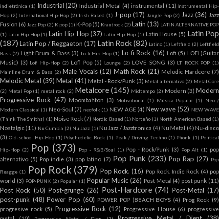
Industrial
(20)
Industrial Metal
(4)
instrumental
(11)
indietrónica
(1)
Instrumental Hip
J-pop
(17)
Jazz
(36)
Jaz
Hop
(2)
International Hip-Hop
(2)
Irish Based
(1)
Jangle Pop
(2)
Latin
(13)
Fusion
(6)
K-Pop
(5)
Jazz Pop
(2)
K pop
(1)
Krautrock
(2)
LATIN ALTERNATIVE POP
Latin Po
Latin Hip-Hop
(37)
Latin House
(5)
(1)
Latin Hip Hop
(1)
Latín Hip-Hop
(1)
(187)
Latin Rock
(82)
Latin Pop / Reggaeton
(17)
Latino
(1)
Leftfield
(2)
Leftfield
Lo-fi Rock
(16)
Light Drum & Bass
(3)
Lofi
(5)
LOFI (Guitar
Bass
(2)
Lo-fi Hip-Hop
(1)
Music)
(3)
Lofi Pop
(5)
LOVE SONG
(3)
Lofi Hip-Hop
(2)
Lounge
(2)
LT ROCK POP
(1)
Male Vocals
(12)
Math Rock
(21)
Melodic Hardcore
(7
Mainline Drum & Bass
(2)
Melodic Metal
(39)
Metal
(41)
Metal - Rock/Punk
(3)
Metal alternativo
(2)
Metal Cor
Metalcore
(145)
Moder
Modern
(3)
(2)
Metal Pop
(1)
metal rock
(2)
Midtempo
(2)
Progressive Rock
(47)
Moombahton
(3)
Motivational
(1)
Música Popular
(1)
Neo 
New wave
(52)
Neo-Soul
(7)
NEW AGE
(4)
Modern Classical
(1)
neofolk
(1)
NEW WAV
Noise Rock
(7)
(Think The Smiths)
(1)
Nordic Based
(1)
Norteño
(1)
North American Based
(1
Nostalgic
(11)
Nu Jazz / Jazztronica
(4)
Nu Metal
(4)
Nu-disco
Nu Cumbia
(2)
Nu Jazz
(1)
(3)
Old-school Hip-Hop
(1)
Pdychedelic Rock
(1)
Peak / Driving Techno
(1)
Phonk
(1)
Politica
Pop
(373)
Pop - Rock/Punk
(3)
po
Hip-Hop
(2)
Pop - R&B/Soul
(1)
Pop Alt
(1)
Pop Punk
(233)
Pop Rap
(27)
alternativo
(5)
Pop indie
(3)
pop latino
(7)
Po
Pop Rock
(379)
Pop Rock.
(16)
Pop Rock. Indie Rock
(4)
po
Reagge
(1)
Popular Music
(26)
world
(3)
Post Metal
(4)
post punk
(11
POP-PUNK
(2)
Popular
(1)
Post-Hardcore
(74)
Post Rock
(50)
Post-grunge
(26)
Post-Metal
(17)
post-punk
(48)
Power Pop
(60)
POWER POP (BEACH BOYS
(4)
Prog Rock
(9
Progressive Rock
(12)
progresive rock
(5)
Progressive House
(6)
progressiv
Progressive Metal / Djent
(38
metal
(10)
Progressive Metal / Djen
(2)