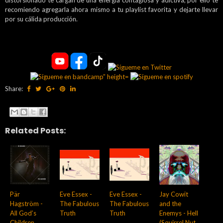
distorsionado te cargan de una energía contagiosa y adictiva, por ello te
recomiendo agregarla ahora mismo a tu playlist favorita y dejarte llevar
por su cálida producción.
Share:
Related Posts:
Pär
Eve Essex -
Eve Essex -
Jay Cowit
Hagström -
The Fabulous
The Fabulous
and the
All God’s
Truth
Truth
Enemys - Hell
Children
(Squirrel Nut