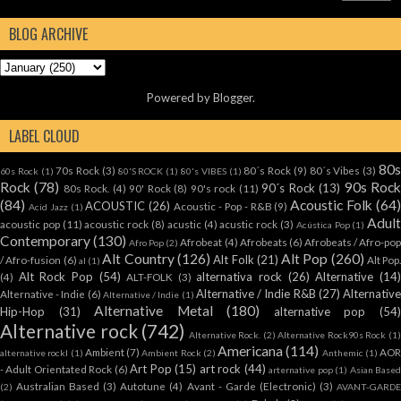
BLOG ARCHIVE
Powered by
Blogger
.
LABEL CLOUD
80
70s Rock
(3)
80´s Rock
(9)
80´s Vibes
(3)
60s Rock
(1)
80'S ROCK
(1)
80's VIBES
(1)
Rock
(78)
90s Roc
90´s Rock
(13)
80s Rock.
(4)
90' Rock
(8)
90's rock
(11)
(84)
Acoustic Folk
(64
ACOUSTIC
(26)
Acoustic - Pop - R&B
(9)
Acid Jazz
(1)
Adul
acoustic pop
(11)
acoustic rock
(8)
acustic
(4)
acustic rock
(3)
Acústica Pop
(1)
Contemporary
(130)
Afrobeat
(4)
Afrobeats
(6)
Afrobeats / Afro-po
Afro Pop
(2)
Alt Country
(126)
Alt Pop
(260)
Alt Folk
(21)
/ Afro-fusion
(6)
Alt Pop
al
(1)
Alt Rock Pop
(54)
alternativa rock
(26)
Alternative
(14
(4)
ALT-FOLK
(3)
Alternative / Indie R&B
(27)
Alternativ
Alternative - Indie
(6)
Alternative / Indie
(1)
Alternative Metal
(180)
Hip-Hop
(31)
alternative pop
(54
Alternative rock
(742)
Alternative Rock.
(2)
Alternative Rock90s Rock
(1
Americana
(114)
Ambient
(7)
AOR
alternative rockl
(1)
Ambient Rock
(2)
Anthemic
(1)
Art Pop
(15)
art rock
(44)
- Adult Orientated Rock
(6)
arternative pop
(1)
Asian Base
Australian Based
(3)
Autotune
(4)
Avant - Garde (Electronic)
(3)
(2)
AVANT-GARD