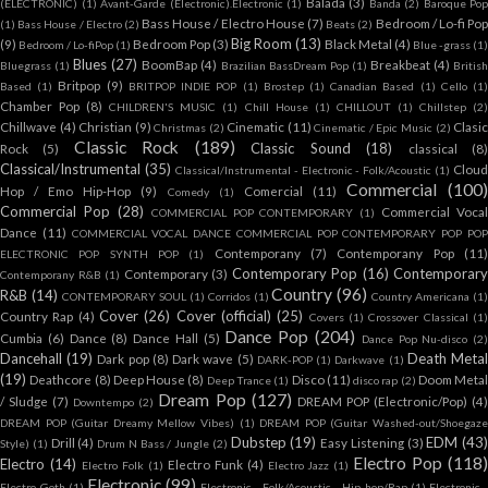
Balada
(3)
(ELECTRONIC)
(1)
Avant-Garde (Electronic).Electronic
(1)
Banda
(2)
Baroque Pop
Bass House / Electro House
(7)
Bedroom / Lo-fi Po
(1)
Bass House / Electro
(2)
Beats
(2)
Big Room
(13)
(9)
Bedroom Pop
(3)
Black Metal
(4)
Bedroom / Lo-fiPop
(1)
Blue -grass
(1)
Blues
(27)
BoomBap
(4)
Breakbeat
(4)
Bluegrass
(1)
Brazilian BassDream Pop
(1)
Britis
Britpop
(9)
Based
(1)
BRITPOP INDIE POP
(1)
Brostep
(1)
Canadian Based
(1)
Cello
(1
Chamber Pop
(8)
CHILDREN'S MUSIC
(1)
Chill House
(1)
CHILLOUT
(1)
Chillstep
(2
Chillwave
(4)
Christian
(9)
Cinematic
(11)
Clasi
Christmas
(2)
Cinematic / Epic Music
(2)
Classic Rock
(189)
Classic Sound
(18)
Rock
(5)
classical
(8
Classical/Instrumental
(35)
Cloud
Classical/Instrumental - Electronic - Folk/Acoustic
(1)
Commercial
(100
Hop / Emo Hip-Hop
(9)
Comercial
(11)
Comedy
(1)
Commercial Pop
(28)
Commercial Vocal
COMMERCIAL POP CONTEMPORARY
(1)
Dance
(11)
COMMERCIAL VOCAL DANCE COMMERCIAL POP CONTEMPORARY POP PO
Contemporany
(7)
Contemporany Pop
(11
ELECTRONIC POP SYNTH POP
(1)
Contemporary Pop
(16)
Contemporary
Contemporary
(3)
Contemporany R&B
(1)
Country
(96)
R&B
(14)
CONTEMPORARY SOUL
(1)
Corridos
(1)
Country Americana
(1
Cover
(26)
Cover (official)
(25)
Country Rap
(4)
Covers
(1)
Crossover Classical
(1
Dance Pop
(204)
Cumbia
(6)
Dance
(8)
Dance Hall
(5)
Dance Pop Nu-disco
(2
Dancehall
(19)
Death Meta
Dark pop
(8)
Dark wave
(5)
DARK-POP
(1)
Darkwave
(1)
(19)
Deathcore
(8)
Deep House
(8)
Disco
(11)
Doom Meta
Deep Trance
(1)
disco rap
(2)
Dream Pop
(127)
/ Sludge
(7)
DREAM POP (Electronic/Pop)
(4
Downtempo
(2)
DREAM POP (Guitar Dreamy Mellow Vibes)
(1)
DREAM POP (Guitar Washed-out/Shoegaz
Dubstep
(19)
EDM
(43)
Drill
(4)
Easy Listening
(3)
Style)
(1)
Drum N Bass / Jungle
(2)
Electro Pop
(118
Electro
(14)
Electro Funk
(4)
Electro Folk
(1)
Electro Jazz
(1)
Electronic
(99)
Electro-Goth
(1)
Electronic - Folk/Acoustic - Hip-hop/Rap
(1)
Electronic -