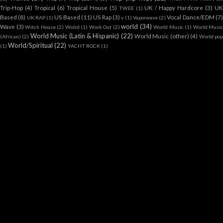
Trip-Hop
(4)
Tropical
(6)
Tropical House
(5)
UK / Happy Hardcore
(3)
U
TWEE
(1)
Based
(8)
US Based
(11)
US Rap
(3)
Vocal Dance/EDM
(7
UK RAP
(1)
v
(1)
Vaporwave
(2)
world
(34)
Wave
(3)
Witch House
(2)
Wolrd
(1)
Work Out
(2)
World Music
(1)
World Music
World Music (Latin & Hispanic)
(22)
World Music (other)
(4)
(African)
(2)
World po
World/Spiritual
(22)
(1)
YACHT ROCK
(1)