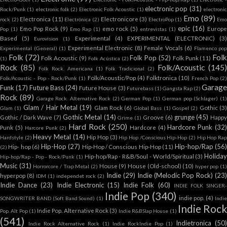
electronic pop
(31)
Rock/Punk
(1)
electronic folk
(2)
Electronic Folk Acoustic
(1)
electroni
Emo
(89)
Electronica
(11)
Electronicore
(3)
rock
(2)
Electrónica
(2)
ElectroPop
(1)
Em
epic
(16)
Emo Pop Rock
(9)
emo rock
(5)
Europe
Pop
(1)
Emo Rap
(1)
entrevistas
(1)
Based
(5)
Experimental
(4)
EXPERIMENTAL (ELECTRONIC)
(3)
Eurovision
(1)
Experimental Electronic
(8)
Female Vocals
(6)
Experimental (General)
(1)
Flamenco pop
Folk
(72)
Fol
Folk Pop
(52)
Folk Acoustic
(9)
Folk Punk
(11)
(1)
Folk Acústica
(2)
Rock
(85)
Folk/Acoustic
(145
Folk Rock. Americana
(1)
Folk Tradicional
(2)
Folk/Acoustic/Pop
(4)
Folktronica
(10)
Folk/Acoustic - Pop - Rock/Punk
(1)
French Pop
(2)
Garag
Funk
(17)
Future Bass
(24)
Future House
(3)
Futurebass
(1)
Gangsta Rap
(2)
Rock
(89)
Garage Rock. Alternative Rock
(2)
German Pop
(1)
German pop (Schlager)
(1
Glam / Hair Metal
(19)
Glam Rock
(6)
Gothic
(3)
Glam
(1)
Global Bass
(1)
Gospel
(2)
Gothic Metal
(14)
grunge
(45)
Gothic / Dark Wave
(7)
Groove
(6)
Happ
Grime
(1)
Hard Rock
(250)
Hardcore Punk
(32
Punk
(5)
Hardcore
(4)
Harcore Punk
(2)
Heavy Metal
(14)
Hip Hop
(3)
Hardstyle
(2)
Hip Hop /Conscious Hip-Hop
(2)
Hip Hop Ra
Hip-Hop
(27)
Hip-hop/Rap
(56
Hip- hop
(6)
Hip-Hop / Conscious Hip-Hop
(11)
(2)
Holiday
Hip-hop/Rap - R&B/Soul - World/Spiritual
(3)
Hip-hop/Rap - Pop - Rock/Punk
(1)
Music
(31)
House
(9)
House (Old-school)
(10)
Horrorcore / Trap Metal
(2)
hyper pop
(1
Indie
(29)
Indie (Melodic Pop Rock)
(23
hyperpop
(8)
IDM
(1)
independet rock
(2)
Indie Dance
(23)
Indie Electronic
(15)
Indie Folk
(60)
INDIE FOLK SINGER
Indie Pop
(340)
indie pop.
(4)
SONGWRITER BAND (Soft Band Sound)
(1)
Indi
Indie Roc
Indie Pop. Alternative Rock
(3)
Pop. Alt Pop
(1)
Indie R&BSlap House
(1)
(541)
Indietronica
(50
Indie Rock Alternative Rock
(1)
Indie RockIndie Pop
(1)