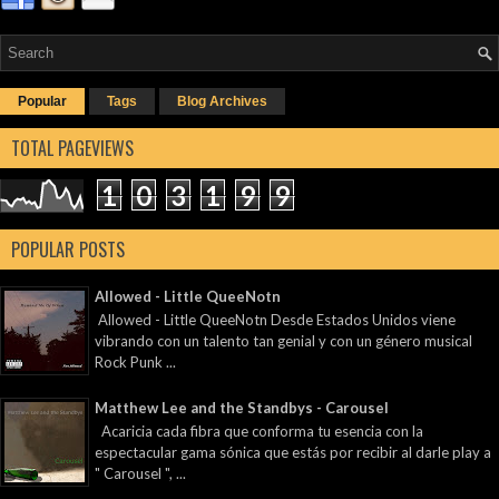
Popular
Tags
Blog Archives
TOTAL PAGEVIEWS
1
0
3
1
9
9
POPULAR POSTS
Allowed - Little QueeNotn
Allowed - Little QueeNotn Desde Estados Unidos viene
vibrando con un talento tan genial y con un género musical
Rock Punk ...
Matthew Lee and the Standbys - Carousel
Acaricia cada fibra que conforma tu esencia con la
espectacular gama sónica que estás por recibir al darle play a
" Carousel ", ...