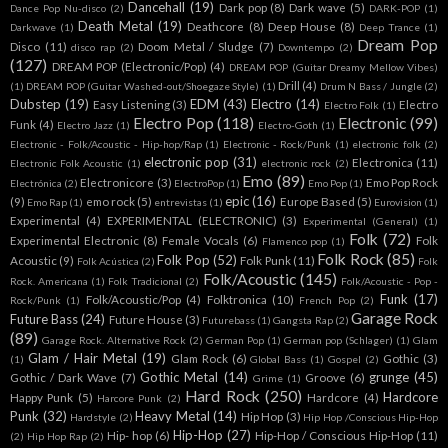
Dancehall
(19)
Dark pop
(8)
Dark wave
(5)
Dance Pop Nu-disco
(2)
DARK-POP
(1)
Death Metal
(19)
Deathcore
(8)
Deep House
(8)
Darkwave
(1)
Deep Trance
(1)
Dream Pop
Disco
(11)
Doom Metal / Sludge
(7)
disco rap
(2)
Downtempo
(2)
(127)
DREAM POP (Electronic/Pop)
(4)
DREAM POP (Guitar Dreamy Mellow Vibes)
Drill
(4)
(1)
DREAM POP (Guitar Washed-out/Shoegaze Style)
(1)
Drum N Bass / Jungle
(2)
Dubstep
(19)
EDM
(43)
Electro
(14)
Easy Listening
(3)
Electro
Electro Folk
(1)
Electro Pop
(118)
Electronic
(99)
Funk
(4)
Electro Jazz
(1)
Electro-Goth
(1)
Electronic - Folk/Acoustic - Hip-hop/Rap
(1)
Electronic - Rock/Punk
(1)
electronic folk
(2)
electronic pop
(31)
Electronica
(11)
Electronic Folk Acoustic
(1)
electronic rock
(2)
Emo
(89)
Electronicore
(3)
Emo Pop Rock
Electrónica
(2)
ElectroPop
(1)
Emo Pop
(1)
epic
(16)
(9)
emo rock
(5)
Europe Based
(5)
Emo Rap
(1)
entrevistas
(1)
Eurovision
(1)
Experimental
(4)
EXPERIMENTAL (ELECTRONIC)
(3)
Experimental (General)
(1)
Folk
(72)
Experimental Electronic
(8)
Female Vocals
(6)
Folk
Flamenco pop
(1)
Folk Rock
(85)
Folk Pop
(52)
Acoustic
(9)
Folk Punk
(11)
Folk Acústica
(2)
Folk
Folk/Acoustic
(145)
Rock. Americana
(1)
Folk Tradicional
(2)
Folk/Acoustic - Pop -
Funk
(17)
Folk/Acoustic/Pop
(4)
Folktronica
(10)
Rock/Punk
(1)
French Pop
(2)
Garage Rock
Future Bass
(24)
Future House
(3)
Futurebass
(1)
Gangsta Rap
(2)
(89)
Garage Rock. Alternative Rock
(2)
German Pop
(1)
German pop (Schlager)
(1)
Glam
Glam / Hair Metal
(19)
Glam Rock
(6)
Gothic
(3)
(1)
Global Bass
(1)
Gospel
(2)
Gothic Metal
(14)
grunge
(45)
Gothic / Dark Wave
(7)
Groove
(6)
Grime
(1)
Hard Rock
(250)
Hardcore
Happy Punk
(5)
Hardcore
(4)
Harcore Punk
(2)
Punk
(32)
Heavy Metal
(14)
Hip Hop
(3)
Hardstyle
(2)
Hip Hop /Conscious Hip-Hop
Hip-Hop
(27)
Hip- hop
(6)
Hip-Hop / Conscious Hip-Hop
(11)
(2)
Hip Hop Rap
(2)