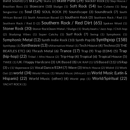
ska
(24)
Skate Punk
(39)
Band Sound)
(7)
Slacker Rock
(5)
Skate
(2)
Slap House /
Soft Rock
(54)
Slowcore
(10)
Brazilian Bass
(1)
Sludge
(1)
Son Cubano
(1)
Song
Soul
(16)
SOUL ROCK
(9)
Soundscape
(3)
Soundtrack
(7)
Songwriter
(1)
South
Southern Rock
(3)
African Based
(1)
South American Based
(2)
Southern Rock / Red
(1)
Southern Rock / Red Dirt
(65)
Southern Rock / Red D
(2)
Spoken Word
(1)
Stoner Rock
(30)
Stoner RockDoom Metal / Sludge
(1)
Study beats / Jazz-hop / Chill-hop
Surf Rock
(7)
(2)
Studying Vibes
(1)
Super Catchy
(1)
Swing
(1)
Symphonic
(1)
Synthpop
(158)
Symphonic Metal
(12)
Synth Indie Rock
(10)
Synth Pop
(8)
Synthwave
(13)
Tech House
(4)
Techno
(3)
THE
Synthpop.
(1)
tAlternative Metal
(1)
Trance
(17)
Trap
BEATLES ETC)
(4)
Thrash Metal
(6)
Trap
(9)
Trap (EDM)
(5)
(hip-hop)
(22)
Trip-Hop
(4)
Tropical
(6)
Tropical House
(5)
Tribal / Afro House
(2)
UK / Happy Hardcore
(3)
UK Based
(8)
US Based
(11)
US Rap
TWEE
(1)
UK RAP
(1)
(3)
Vocal Dance/EDM
(7)
Wave
(3)
v
(1)
Vaporwave
(2)
Witch House
(2)
Wolrd
(1)
Work
world
(34)
World Music (Latin &
Out
(2)
World Music
(1)
World Music (African)
(2)
Hispanic)
(22)
World/Spiritual
(22)
World Music (other)
(4)
World pop
(1)
YACHT ROCK
(1)