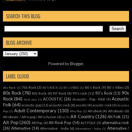
SEARCH THIS BLOG
BLOG ARCHIVE
Powered by
Blogger
.
LABEL CLOUD
70s Rock
(3)
80´s Rock
(9)
80´s Vibes
(3)
60s Rock
(1)
80'S ROCK
(1)
80's VIBES
(1)
80s Rock
(78)
90s
90´s Rock
(13)
80s Rock.
(4)
90' Rock
(8)
90's rock
(11)
Rock
(84)
Acoustic
ACOUSTIC
(26)
Acoustic - Pop - R&B
(9)
Acid Jazz
(1)
Folk
(64)
acoustic pop
(11)
acoustic rock
(8)
acustic
(4)
acustic rock
(3)
Acústica
Adult Contemporary
(130)
Afrobeat
(4)
Afrobeats
(6)
Pop
(1)
Afro Pop
(2)
Alt Country
(126)
Alt Folk
(21)
Afrobeats / Afro-pop / Afro-fusion
(6)
al
(1)
Alt Pop
(260)
Alt Rock Pop
(54)
alternativa rock
Alt Pop.
(4)
ALT-FOLK
(3)
(26)
Alternative
(14)
Alternative /
Alternative - Indie
(6)
Alternative / Indie
(1)