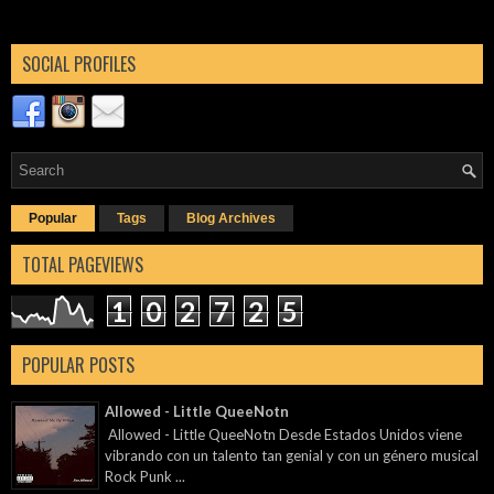
SOCIAL PROFILES
Popular
Tags
Blog Archives
TOTAL PAGEVIEWS
1
0
2
7
2
5
POPULAR POSTS
Allowed - Little QueeNotn
Allowed - Little QueeNotn Desde Estados Unidos viene
vibrando con un talento tan genial y con un género musical
Rock Punk ...