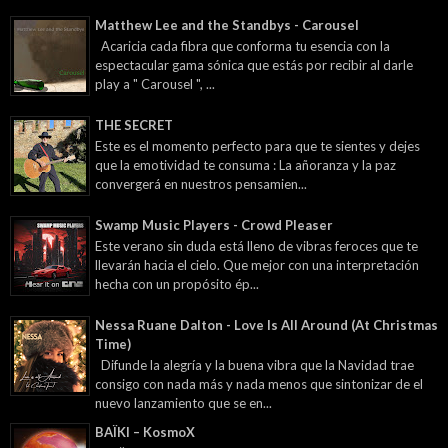
Matthew Lee and the Standbys - Carousel
Acaricia cada fibra que conforma tu esencia con la
espectacular gama sónica que estás por recibir al darle
play a " Carousel ", ...
THE SECRET
Este es el momento perfecto para que te sientes y dejes
que la emotividad te consuma : La añoranza y la paz
convergerá en nuestros pensamien...
Swamp Music Players - Crowd Pleaser
Este verano sin duda está lleno de vibras feroces que te
llevarán hacia el cielo. Que mejor con una interpretación
hecha con un propósito ép...
Nessa Ruane Dalton - Love Is All Around (At Christmas
Time)
Difunde la alegría y la buena vibra que la Navidad trae
consigo con nada más y nada menos que sintonizar de el
nuevo lanzamiento que se en...
BAÏKI – KosmoX