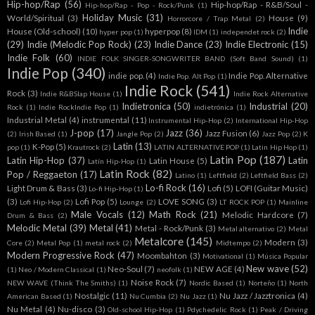
Hip-hop/Rap
(56)
Hip-hop/Rap - R&B/Soul -
Hip-hop/Rap - Pop - Rock/Punk
(1)
Holiday Music
(31)
World/Spiritual
(3)
House
(9)
Horrorcore / Trap Metal
(2)
Indie
House (Old-school)
(10)
hyperpop
(8)
hyper pop
(1)
IDM
(1)
independet rock
(2)
(29)
Indie (Melodic Pop Rock)
(23)
Indie Dance
(23)
Indie Electronic
(15)
Indie Folk
(60)
INDIE FOLK SINGER-SONGWRITER BAND (Soft Band Sound)
(1)
Indie Pop
(340)
indie pop.
(4)
Indie Pop. Alternative
Indie Pop. Alt Pop
(1)
Indie Rock
(541)
Rock
(3)
Indie R&BSlap House
(1)
Indie Rock Alternative
Indietronica
(50)
Industrial
(20)
Rock
(1)
Indie RockIndie Pop
(1)
indietrónica
(1)
Industrial Metal
(4)
instrumental
(11)
Instrumental Hip-Hop
(2)
International Hip-Hop
J-pop
(17)
Jazz
(36)
Jazz Fusion
(6)
(2)
Irish Based
(1)
Jangle Pop
(2)
Jazz Pop
(2)
K
Latin
(13)
K-Pop
(5)
pop
(1)
Krautrock
(2)
LATIN ALTERNATIVE POP
(1)
Latin Hip Hop
(1)
Latin Pop
(187)
Latin Hip-Hop
(37)
Latin
Latin House
(5)
Latín Hip-Hop
(1)
Latin Rock
(82)
Pop / Reggaeton
(17)
Latino
(1)
Leftfield
(2)
Leftfield Bass
(2)
Lo-fi Rock
(16)
Light Drum & Bass
(3)
Lofi
(5)
LOFI (Guitar Music)
Lo-fi Hip-Hop
(1)
(3)
Lofi Pop
(5)
LOVE SONG
(3)
Lofi Hip-Hop
(2)
Lounge
(2)
LT ROCK POP
(1)
Mainline
Male Vocals
(12)
Math Rock
(21)
Melodic Hardcore
(7)
Drum & Bass
(2)
Melodic Metal
(39)
Metal
(41)
Metal - Rock/Punk
(3)
Metal alternativo
(2)
Metal
Metalcore
(145)
Modern
(3)
Core
(2)
Metal Pop
(1)
metal rock
(2)
Midtempo
(2)
Modern Progressive Rock
(47)
Moombahton
(3)
Motivational
(1)
Música Popular
New wave
(52)
Neo-Soul
(7)
NEW AGE
(4)
(1)
Neo / Modern Classical
(1)
neofolk
(1)
Noise Rock
(7)
NEW WAVE (Think The Smiths)
(1)
Nordic Based
(1)
Norteño
(1)
North
Nostalgic
(11)
Nu Jazz / Jazztronica
(4)
American Based
(1)
Nu Cumbia
(2)
Nu Jazz
(1)
Nu Metal
(4)
Nu-disco
(3)
Old-school Hip-Hop
(1)
Pdychedelic Rock
(1)
Peak / Driving