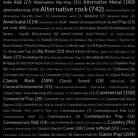
Alternative Metal
(180)
Indie R&B
(27)
Alternative Hip-Hop
(31)
Alternative rock
(742)
alternative pop
(54)
Alternative Rock.
(2)
Ambient
(7)
Alternative Rock90s Rock
(1)
alternative rockl
(1)
Ambient Rock
(2)
Americana
(114)
Art Pop
(15)
AOR - Adult Orientated Rock
(6)
Anthemic
(1)
art rock
(44)
Australian Based
(3)
Autotune
(4)
arternative pop
(1)
Asian Based
(2)
Avant - Garde (Electronic)
(3)
AVANT-GARDE (ELECTRONIC)
(1)
Avant-Garde
Balada
(3)
(Electronic).Electronic
(1)
Banda
(2)
Baroque Pop
(1)
Bass House / Electro
(2)
Bass House / Electro House
(7)
Bedroom / Lo-fi Pop
(9)
Beats
(2)
Bedroom / Lo-fiPop
Big Room
(13)
Bedroom Pop
(3)
Black Metal
(4)
(1)
Blue -grass
(1)
Bluegrass
(1)
Blues
(27)
BoomBap
(4)
Breakbeat
(4)
Brazilian BassDream Pop
(1)
British Based
(1)
Britpop
(9)
Chamber Pop
BRITPOP INDIE POP
(1)
Brostep
(1)
Canadian Based
(1)
Cello
(1)
(8)
Chillwave
(4)
CHILDREN'S MUSIC
(1)
Chill House
(1)
CHILLOUT
(1)
Chillstep
(2)
Christian
(9)
Cinematic
(11)
Clasic Rock
(5)
Christmas
(2)
Cinematic / Epic Music
(2)
Classic Rock
(189)
Classic Sound
(18)
classical
(8)
Classical/Instrumental
(35)
Classical/Instrumental - Electronic - Folk/Acoustic
(1)
Commercial
(100)
Cloud Hop / Emo Hip-Hop
(9)
Comercial
(11)
Comedy
(1)
Commercial Pop
(28)
Commercial Vocal
COMMERCIAL POP CONTEMPORARY
(1)
Dance
(11)
COMMERCIAL VOCAL DANCE COMMERCIAL POP CONTEMPORARY POP POP
Contemporany
(7)
Contemporany Pop
(11)
ELECTRONIC POP SYNTH POP
(1)
Contemporary Pop
(16)
Contemporary
(3)
Contemporany R&B
(1)
Country
(96)
Contemporary R&B
(14)
CONTEMPORARY SOUL
(1)
Corridos
(1)
Cover
(26)
Cover (official)
(25)
Country Rap
(4)
Country Americana
(1)
Covers
(1)
Dance Pop
(204)
Cumbia
(6)
Dance
(8)
Dance Hall
(5)
Crossover Classical
(1)