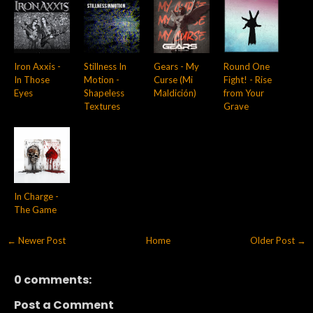
Iron Axxis -
Stillness In
Gears - My
Round One
In Those
Motion -
Curse (Mi
Fight! - Rise
Eyes
Shapeless
Maldición)
from Your
Textures
Grave
In Charge -
The Game
← Newer Post
Home
Older Post →
0 comments:
Post a Comment