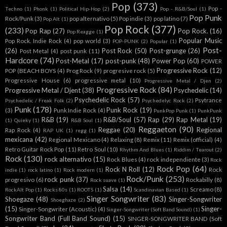
Pop
(373)
Pop -
Techno
(1)
Phonk
(1)
Political Hip-Hop
(2)
Pop - R&B/Soul
(1)
Pop Punk
Rock/Punk
(3)
pop alternativo
(5)
Pop indie
(3)
pop latino
(7)
Pop Alt
(1)
Pop Rock
(377)
(233)
Pop Rap
(27)
Pop Rock.
(16)
Pop Reagge
(1)
Popular Music
Pop Rock. Indie Rock
(4)
pop world
(3)
POP-PUNK
(2)
Popular
(1)
Post-
(26)
Post Rock
(50)
Post-grunge
(26)
Post Metal
(4)
post punk
(11)
Hardcore
(74)
Post-Metal
(17)
post-punk
(48)
Power Pop
(60)
POWER
Progressive Rock
(12)
POP (BEACH BOYS
(4)
Prog Rock
(9)
progresive rock
(5)
Progressive House
(6)
progressive metal
(10)
Progressive Metal / Djen
(2)
Progressive Rock
(84)
Progressive Metal / Djent
(38)
Psychedelic
(14)
Psychedelic Rock
(57)
Psytrance
Psychedelic / Freak Folk
(2)
Psychedelyc Rock
(2)
Punk
(178)
Punk Rock
(19)
(3)
Punk Indie Rock
(4)
PunkPop Punk
(1)
PunkPunk
R&B
(19)
R&B/Soul
(57)
Rap
(29)
Rap Metal
(19)
(1)
Quieky
(1)
R&B Soul
(1)
Reggaeton
(90)
Reggae
(20)
Regional
Rap Rock
(4)
RAP UK
(1)
regg
(1)
mexicana
(42)
Regional Mexicano
(4)
Relaxing
(8)
Remix
(11)
Remix (official)
(4)
Retro Guitar Rock Pop
(11)
Retro Soul
(10)
Rhythm And Blues
(1)
Riddim / Tearout
(2)
Rock
(130)
rock alternativo
(15)
Rock Blues
(4)
rock independiente
(3)
Rock
Rock Pop
(64)
Rock N Roll
(12)
Rock
indie
(1)
rock latino
(1)
Rock modern
(1)
Rock/Punk
(253)
rock punk
(37)
progresivo
(6)
Rockabilly
(8)
Rock suave
(1)
Salsa
(14)
Screamo
(8)
RockAlt Pop
(1)
Rocks 80s
(1)
ROOTS
(1)
Scandinavian Based
(1)
Singer Songwriter
(83)
Shoegaze
(48)
Singer-Songwriter
Shoeghaze
(2)
(15)
Singer-
Singer-Songwriter (Acoustic)
(4)
Singer-Songwriter (Soft Band Sound)
(1)
Songwriter Band (Full Band Sound)
(15)
SINGER-SONGWRITER BAND (Soft