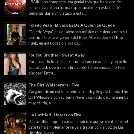
¡ BAÏKI nos comparte una genial rola que hace eco de
conciencia de una forma espectacular! En esta ocasión
deberías darle un vistazo a esta...
Toledo Vega - El Saco Es De A Quien Le Quede
“Toledo Vega” es un talentoso músico que tiene como su
principal fuerte el género del Rock Alternativo y el Pop
Punk, en esta ocasión nos co...
For You Brother - Swept Away
Para cuando los desastres nos alcancen aquí hay un bello
soundtrack que transmitirá confort y serenidad, no te lo
pierdas! Entre...
The Dirt Whisperers - Five
Cargado de un estilo sureño y country, llega la banda The
Dirt Whispers con su tema "Five" , cargado de una energía
muy cálida, a...
Lia Untitled - Hearts on Fire
¡Lia Untitled logra crear un ambiente que se siente fuerte!
Este tema simplemente te va a trapar con la voz de Lia
Untitled, y es q...