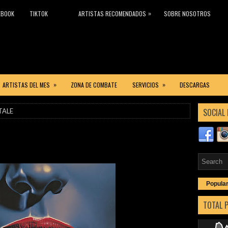
»
EBOOK
TIKTOK
ARTISTAS RECOMENDADOS
SOBRE NOSOTROS
»
»
ARTISTAS DEL MES
ZONA DE COMBATE
SERVICIOS
DESCARGAS
SOCIAL 
TALE
Popula
TOTAL 