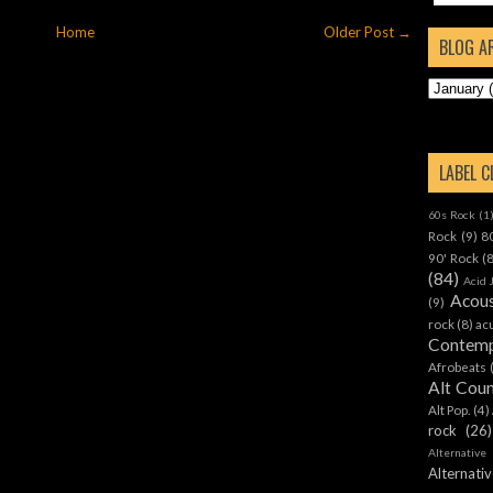
Home
Older Post →
BLOG A
LABEL 
60s Rock
(1
Rock
(9)
8
90' Rock
(
(84)
Acid 
Acous
(9)
rock
(8)
ac
Contemp
Afrobeats
Alt Cou
Alt Pop.
(4)
rock
(26)
Alternative
Alternat