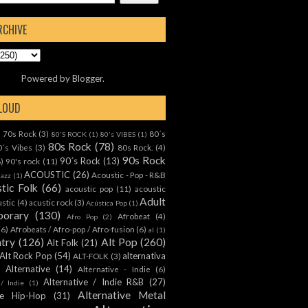
RCHIVE
Powered by
Blogger
.
CLOUD
70s Rock
(3)
80´s
)
80'S ROCK
(1)
80's VIBES
(1)
80s Rock
(78)
0´s Vibes
(3)
80s Rock.
(4)
90s Rock
90´s Rock
(13)
8)
90's rock
(11)
ACOUSTIC
(26)
Acoustic - Pop - R&B
Jazz
(1)
tic Folk
(66)
acoustic pop
(11)
acoustic
Adult
ustic
(4)
acustic rock
(3)
Acústica Pop
(1)
orary
(130)
Afrobeat
(4)
Afro Pop
(2)
(6)
Afrobeats / Afro-pop / Afro-fusion
(6)
al
(1)
ntry
(126)
Alt Pop
(260)
Alt Folk
(21)
Alt Rock Pop
(54)
alternativa
ALT-FOLK
(3)
Alternative
(14)
Alternative - Indie
(6)
Alternative / Indie R&B
(27)
 / Indie
(1)
Alternative Metal
ive Hip-Hop
(31)