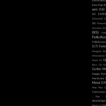
Electronic
Emo Pop R
epic
(16)
(4)
EXPE
(General)
(
(6)
Flamen
Acústica
(2)
(85)
Fol
Folk/Aco
Folk/Acous
(17)
Futu
Gangsta Ra
Alternative
G
Glam
(1)
Bass
(1)
Go
Gothic Me
Happy Pun
Hardcore
Metal
(14
Hop Rap
(
Conscious
- Pop - R
World/Spir
H
Metal
(2)