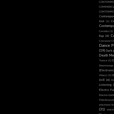
CONTEMPO
COMMERC
CONTEMPOR
Contempo
C
R&B
(1)
Contemp
Corridos
(1)
C
Rap
(4)
Crossover Cl
Dance 
(19)
Dark 
Death Me
D
Trance
(1)
Downtempo
(Electroni
Vibes)
(1)
D
Drill
(4)
D
Listening
Electro Fu
Electro-Got
Folk/Acoust
electronic fo
(31)
elect