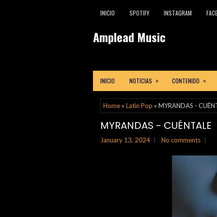
INICIO
SPOTIFY
INSTAGRAM
FAC
Amplead Music
»
»
INICIO
NOTICIAS
CONTENIDO
Home
»
Latin Pop
» MYRANDAS - CUÉN
MYRANDAS - CUÉNTALE
January 13, 2024
No comments