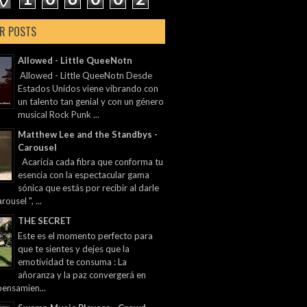
R POSTS
Allowed - Little QueeNotn
Allowed - Little QueeNotn Desde
Estados Unidos viene vibrando con
un talento tan genial y con un género
musical Rock Punk ...
Matthew Lee and the Standbys -
Carousel
Acaricia cada fibra que conforma tu
esencia con la espectacular gama
sónica que estás por recibir al darle
rousel ", ...
THE SECRET
Este es el momento perfecto para
que te sientes y dejes que la
emotividad te consuma : La
añoranza y la paz convergerá en
pensamien...