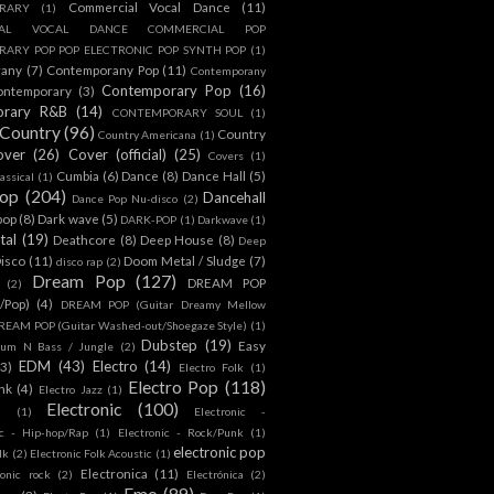
Commercial Vocal Dance
(11)
RARY
(1)
IAL VOCAL DANCE COMMERCIAL POP
ARY POP POP ELECTRONIC POP SYNTH POP
(1)
rany
(7)
Contemporany Pop
(11)
Contemporany
Contemporary Pop
(16)
ontemporary
(3)
orary R&B
(14)
CONTEMPORARY SOUL
(1)
Country
(96)
Country
Country Americana
(1)
over
(26)
Cover (official)
(25)
Covers
(1)
Cumbia
(6)
Dance
(8)
Dance Hall
(5)
assical
(1)
Pop
(204)
Dancehall
Dance Pop Nu-disco
(2)
pop
(8)
Dark wave
(5)
DARK-POP
(1)
Darkwave
(1)
tal
(19)
Deathcore
(8)
Deep House
(8)
Deep
isco
(11)
Doom Metal / Sludge
(7)
disco rap
(2)
Dream Pop
(127)
DREAM POP
(2)
c/Pop)
(4)
DREAM POP (Guitar Dreamy Mellow
REAM POP (Guitar Washed-out/Shoegaze Style)
(1)
Dubstep
(19)
Easy
rum N Bass / Jungle
(2)
EDM
(43)
Electro
(14)
(3)
Electro Folk
(1)
Electro Pop
(118)
nk
(4)
Electro Jazz
(1)
Electronic
(100)
h
(1)
Electronic -
ic - Hip-hop/Rap
(1)
Electronic - Rock/Punk
(1)
electronic pop
lk
(2)
Electronic Folk Acoustic
(1)
Electronica
(11)
ronic rock
(2)
Electrónica
(2)
Emo
(89)