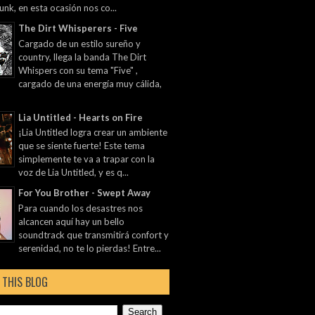
unk, en esta ocasión nos co...
The Dirt Whisperers - Five
Cargado de un estilo sureño y
country, llega la banda The Dirt
Whispers con su tema "Five" ,
cargado de una energía muy cálida,
Lia Untitled - Hearts on Fire
¡Lia Untitled logra crear un ambiente
que se siente fuerte! Este tema
simplemente te va a trapar con la
voz de Lia Untitled, y es q...
For You Brother - Swept Away
Para cuando los desastres nos
alcancen aquí hay un bello
soundtrack que transmitirá confort y
serenidad, no te lo pierdas! Entre...
 THIS BLOG