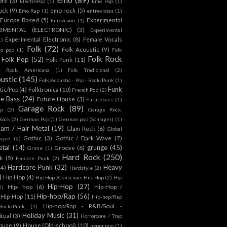
ore
(3)
ElectroPop
(1)
Emo Pop
(1)
ock
(9)
emo rock
(5)
Emo Rap
(1)
entrevistas
(1)
Europe Based
(5)
Experimental
Eurovision
(1)
RIMENTAL (ELECTRONIC)
(3)
Experimental
Experimental Electronic
(8)
Female Vocals
1)
Folk
(72)
Folk Acoustic
(9)
co pop
(1)
Folk
Folk Rock
Folk Pop
(52)
Folk Punk
(11)
k Rock. Americana
(1)
Folk Tradicional
(2)
ustic
(145)
Folk/Acoustic - Pop - Rock/Punk
(1)
Funk
tic/Pop
(4)
Folktronica
(10)
French Pop
(2)
re Bass
(24)
Future House
(3)
Futurebass
(1)
Garage Rock
(89)
p
(2)
Garage Rock.
 Rock
(2)
German Pop
(1)
German pop (Schlager)
(1)
lam / Hair Metal
(19)
Glam Rock
(6)
Global
Gothic
(3)
Gothic / Dark Wave
(7)
spel
(2)
tal
(14)
grunge
(45)
Groove
(6)
Grime
(1)
Hard Rock
(250)
k
(5)
Harcore Punk
(2)
Hardcore Punk
(32)
Heavy
(4)
Hardstyle
(2)
)
Hip Hop
(4)
Hip Hop /Conscious Hip-Hop
(2)
Hip
Hip-Hop
(27)
Hip- hop
(6)
Hip-Hop /
2)
Hip-hop/Rap
(56)
 Hip-Hop
(11)
Hip-hop/Rap
Hip-hop/Rap - R&B/Soul -
ock/Punk
(1)
Holiday Music
(31)
itual
(3)
Horrorcore / Trap
ouse
(9)
House (Old-school)
(10)
hyper pop
(1)