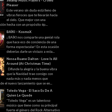
Swamp Music Players - Crowd
Pleaser
Este verano sin duda está lleno de
vibras feroces que te llevarán hacia
el cielo. Que mejor con una
ción hecha con un propósito ép...
BAÏKI – KosmoX
¡ BAÏKI nos comparte una genial rola
que hace eco de conciencia de una
forma espectacular! En esta ocasión
deberías darle un vistazo a esta...
Nessa Ruane Dalton - Love Is All
Around (At Christmas Time)
Difunde la alegría y la buena vibra
que la Navidad trae consigo con
nada más y nada menos que
 de el nuevo lanzamiento que se en...
Toledo Vega - El Saco Es De A
Quien Le Quede
“Toledo Vega” es un talentoso
músico que tiene como su principal
fuerte el género del Rock Alternativo