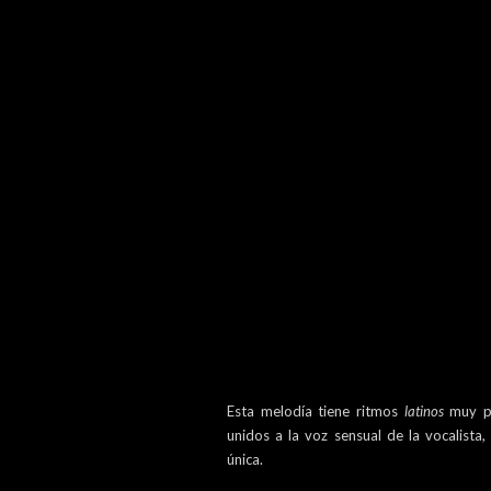
Esta melodía tiene ritmos
latinos
muy pe
unidos a la voz sensual de la vocalista
única.