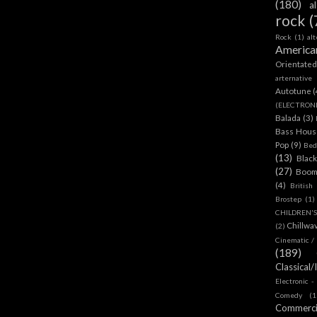
(180)
a
rock
(
Rock
(1)
al
America
Orientate
arternative
Autotune
(
(ELECTRON
Balada
(3)
Bass House
Pop
(9)
Bed
(13)
Blac
(27)
Boom
(4)
British
Brostep
(1)
CHILDREN'
Chillwa
(2)
Cinematic /
(189)
Classical/
Electronic -
Comedy
(1
Commerc