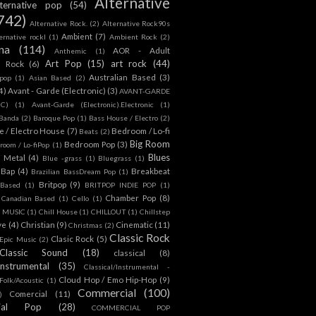
Alternative
lternative pop
(54)
742)
Alternative Rock.
(2)
Alternative Rock90s
Ambient
(7)
ternative rockl
(1)
Ambient Rock
(2)
na
(114)
AOR - Adult
Anthemic
(1)
Art Pop
(15)
art rock
(44)
d Rock
(6)
Australian Based
(3)
 pop
(1)
Asian Based
(2)
4)
Avant - Garde (Electronic)
(3)
AVANT-GARDE
IC)
(1)
Avant-Garde (Electronic).Electronic
(1)
Banda
(2)
Baroque Pop
(1)
Bass House / Electro
(2)
 / Electro House
(7)
Bedroom / Lo-fi
Beats
(2)
Big Room
Bedroom Pop
(3)
room / Lo-fiPop
(1)
Blues
k Metal
(4)
Blue -grass
(1)
Bluegrass
(1)
Bap
(4)
Breakbeat
Brazilian BassDream Pop
(1)
Britpop
(9)
 Based
(1)
BRITPOP INDIE POP
(1)
Chamber Pop
(8)
Canadian Based
(1)
Cello
(1)
S MUSIC
(1)
Chill House
(1)
CHILLOUT
(1)
Chillstep
ve
(4)
Christian
(9)
Cinematic
(11)
Christmas
(2)
Classic Rock
Clasic Rock
(5)
 Epic Music
(2)
Classic Sound
(18)
classical
(8)
Instrumental
(35)
Classical/Instrumental -
Cloud Hop / Emo Hip-Hop
(9)
 Folk/Acoustic
(1)
Commercial
(100)
Comercial
(11)
)
ial Pop
(28)
COMMERCIAL POP