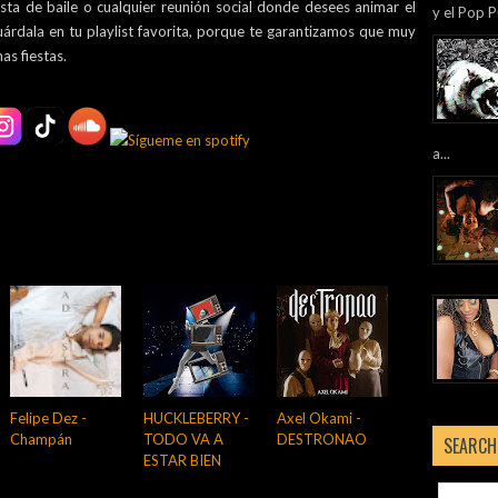
ista de baile o cualquier reunión social donde desees animar el
y el Pop P
uárdala en tu playlist favorita, porque te garantizamos que muy
as fiestas.
a...
Felipe Dez -
HUCKLEBERRY -
Axel Okami -
Champán
TODO VA A
DESTRONAO
SEARCH
ESTAR BIEN