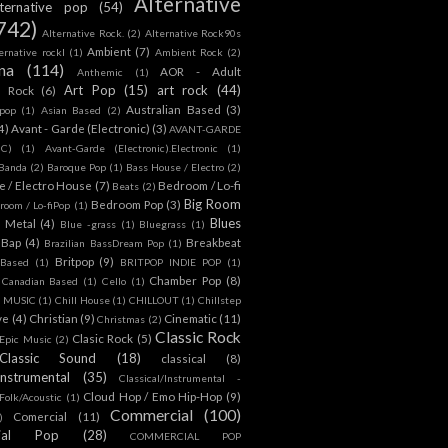
Alternative
lternative pop
(54)
742)
Alternative Rock.
(2)
Alternative Rock90s
Ambient
(7)
ternative rockl
(1)
Ambient Rock
(2)
na
(114)
AOR - Adult
Anthemic
(1)
Art Pop
(15)
art rock
(44)
d Rock
(6)
Australian Based
(3)
 pop
(1)
Asian Based
(2)
4)
Avant - Garde (Electronic)
(3)
AVANT-GARDE
IC)
(1)
Avant-Garde (Electronic).Electronic
(1)
Banda
(2)
Baroque Pop
(1)
Bass House / Electro
(2)
 / Electro House
(7)
Bedroom / Lo-fi
Beats
(2)
Big Room
Bedroom Pop
(3)
room / Lo-fiPop
(1)
Blues
k Metal
(4)
Blue -grass
(1)
Bluegrass
(1)
Bap
(4)
Breakbeat
Brazilian BassDream Pop
(1)
Britpop
(9)
 Based
(1)
BRITPOP INDIE POP
(1)
Chamber Pop
(8)
Canadian Based
(1)
Cello
(1)
S MUSIC
(1)
Chill House
(1)
CHILLOUT
(1)
Chillstep
ve
(4)
Christian
(9)
Cinematic
(11)
Christmas
(2)
Classic Rock
Clasic Rock
(5)
 Epic Music
(2)
Classic Sound
(18)
classical
(8)
Instrumental
(35)
Classical/Instrumental -
Cloud Hop / Emo Hip-Hop
(9)
 Folk/Acoustic
(1)
Commercial
(100)
Comercial
(11)
)
ial Pop
(28)
COMMERCIAL POP