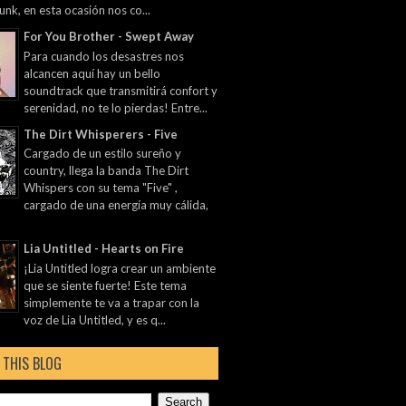
unk, en esta ocasión nos co...
For You Brother - Swept Away
Para cuando los desastres nos
alcancen aquí hay un bello
soundtrack que transmitirá confort y
serenidad, no te lo pierdas! Entre...
The Dirt Whisperers - Five
Cargado de un estilo sureño y
country, llega la banda The Dirt
Whispers con su tema "Five" ,
cargado de una energía muy cálida,
Lia Untitled - Hearts on Fire
¡Lia Untitled logra crear un ambiente
que se siente fuerte! Este tema
simplemente te va a trapar con la
voz de Lia Untitled, y es q...
 THIS BLOG