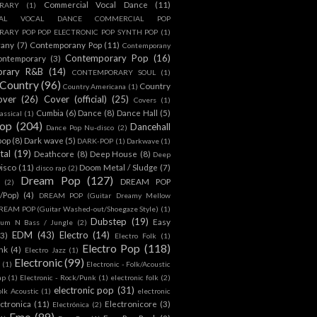
Commercial Vocal Dance
(11)
RARY
(1)
IAL VOCAL DANCE COMMERCIAL POP
ARY POP POP ELECTRONIC POP SYNTH POP
(1)
rany
(7)
Contemporany Pop
(11)
Contemporany
Contemporary Pop
(16)
ontemporary
(3)
orary R&B
(14)
CONTEMPORARY SOUL
(1)
Country
(96)
Country
Country Americana
(1)
over
(26)
Cover (official)
(25)
Covers
(1)
Cumbia
(6)
Dance
(8)
Dance Hall
(5)
assical
(1)
Pop
(204)
Dancehall
Dance Pop Nu-disco
(2)
pop
(8)
Dark wave
(5)
DARK-POP
(1)
Darkwave
(1)
tal
(19)
Deathcore
(8)
Deep House
(8)
Deep
isco
(11)
Doom Metal / Sludge
(7)
disco rap
(2)
Dream Pop
(127)
DREAM POP
(2)
c/Pop)
(4)
DREAM POP (Guitar Dreamy Mellow
REAM POP (Guitar Washed-out/Shoegaze Style)
(1)
Dubstep
(19)
Easy
rum N Bass / Jungle
(2)
EDM
(43)
Electro
(14)
(3)
Electro Folk
(1)
Electro Pop
(118)
nk
(4)
Electro Jazz
(1)
Electronic
(99)
h
(1)
Electronic - Folk/Acoustic
ap
(1)
Electronic - Rock/Punk
(1)
electronic folk
(2)
electronic pop
(31)
olk Acoustic
(1)
electronic
ctronica
(11)
Electronicore
(3)
Electrónica
(2)
Emo
(89)