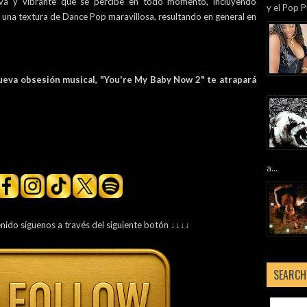
tiva y vibrante que se percibe en todo momento, incluyendo
y el Pop P
 una textura de Dance Pop maravillosa, resultando en general en
ueva obsesión musical, "You're My Baby Now 2" te atrapará
a...
enido síguenos a través del siguiente botón ↓↓↓↓
SEARCH