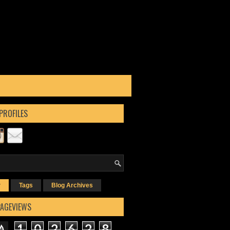
PROFILES
r
Tags
Blog Archives
PAGEVIEWS
1
0
2
6
2
8