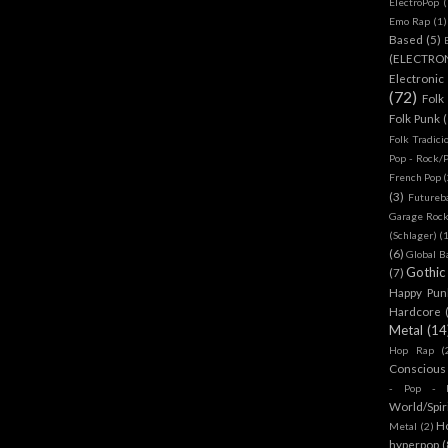
ElectroPop
(
Emo Rap
(1)
Based
(5)
(ELECTRO
Electronic
(72)
Folk
Folk Punk
Folk Tradici
Pop - Rock/
French Pop
(
(3)
Futureb
Garage Rock
(Schlager)
(
(6)
Global B
Gothic
(7)
Happy Pun
Hardcore
Metal
(14
Hop Rap
(
Conscious
- Pop - R
World/Spir
H
Metal
(2)
hyperpop
(