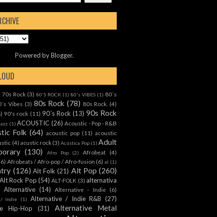
RCHIVE
Powered by
Blogger
.
CLOUD
70s Rock
(3)
80´s
)
80'S ROCK
(1)
80's VIBES
(1)
80s Rock
(78)
0´s Vibes
(3)
80s Rock.
(4)
90s Rock
90´s Rock
(13)
8)
90's rock
(11)
ACOUSTIC
(26)
Acoustic - Pop - R&B
Jazz
(1)
tic Folk
(64)
acoustic pop
(11)
acoustic
Adult
ustic
(4)
acustic rock
(3)
Acústica Pop
(1)
orary
(130)
Afrobeat
(4)
Afro Pop
(2)
(6)
Afrobeats / Afro-pop / Afro-fusion
(6)
al
(1)
ntry
(126)
Alt Pop
(260)
Alt Folk
(21)
Alt Rock Pop
(54)
alternativa
ALT-FOLK
(3)
Alternative
(14)
Alternative - Indie
(6)
Alternative / Indie R&B
(27)
 / Indie
(1)
Alternative Metal
ive Hip-Hop
(31)