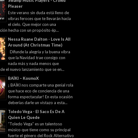
Swamp Music Players - Crowd
Pleaser
Este verano sin duda está lleno de
vibras feroces que te llevarán hacia
el cielo. Que mejor con una
ción hecha con un propósito ép...
Nessa Ruane Dalton - Love Is All
Around (At Christmas Time)
Difunde la alegría y la buena vibra
que la Navidad trae consigo con
nada más y nada menos que
 de el nuevo lanzamiento que se en...
BAÏKI – KosmoX
¡ BAÏKI nos comparte una genial rola
que hace eco de conciencia de una
forma espectacular! En esta ocasión
deberías darle un vistazo a esta...
Toledo Vega - El Saco Es De A
Quien Le Quede
“Toledo Vega” es un talentoso
músico que tiene como su principal
fuerte el género del Rock Alternativo