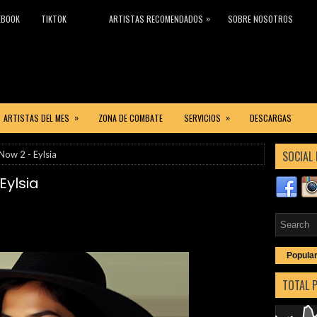
»
EBOOK
TIKTOK
ARTISTAS RECOMENDADOS
SOBRE NOSOTROS
»
»
ARTISTAS DEL MES
ZONA DE COMBATE
SERVICIOS
DESCARGAS
SOCIAL 
Now 2 - Eylsia
Eylsia
Popula
TOTAL 