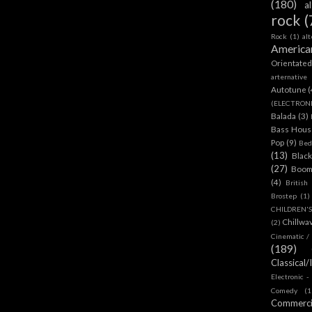
(180)
a
rock
(
Rock
(1)
al
America
Orientate
arternative
Autotune
(
(ELECTRON
Balada
(3)
Bass House
Pop
(9)
Bed
(13)
Blac
(27)
Boom
(4)
British
Brostep
(1)
CHILDREN'
Chillwa
(2)
Cinematic /
(189)
Classical/
Electronic -
Comedy
(1
Commerc