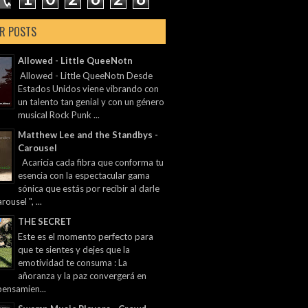
R POSTS
Allowed - Little QueeNotn
Allowed - Little QueeNotn Desde
Estados Unidos viene vibrando con
un talento tan genial y con un género
musical Rock Punk ...
Matthew Lee and the Standbys -
Carousel
Acaricia cada fibra que conforma tu
esencia con la espectacular gama
sónica que estás por recibir al darle
rousel ", ...
THE SECRET
Este es el momento perfecto para
que te sientes y dejes que la
emotividad te consuma : La
añoranza y la paz convergerá en
pensamien...