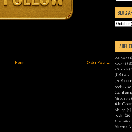
BLOG A
LABEL 
60s Rock
(1
Home
Older Post →
Rock
(9)
8
90' Rock
(
(84)
Acid 
Acous
(9)
rock
(8)
ac
Contemp
Afrobeats
Alt Cou
Alt Pop.
(4)
rock
(26)
Alternative
Alternat