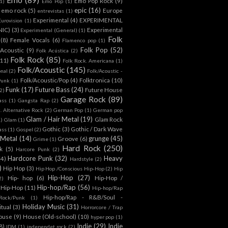
Emo Pop Rock
(9)
1)
Emo Pop
(1)
epic
(16)
emo rock
(5)
Europe
entrevistas
(1)
Experimental
(4)
EXPERIMENTAL
Eurovision
(1)
NIC)
(3)
Experimental
Experimental (General)
(1)
Folk
(8)
Female Vocals
(6)
Flamenco pop
(1)
Folk Pop
(52)
 Acoustic
(9)
Folk Acústica
(2)
Folk Rock
(85)
(11)
Folk Rock. Americana
(1)
Folk/Acoustic
(145)
onal
(2)
Folk/Acoustic -
Folk/Acoustic/Pop
(4)
Folktronica
(10)
Punk
(1)
Funk
(17)
Future Bass
(24)
Future House
2)
Garage Rock
(89)
ass
(1)
Gangsta Rap
(2)
. Alternative Rock
(2)
German Pop
(1)
German pop
Glam / Hair Metal
(19)
Glam Rock
1)
Glam
(1)
Gothic
(3)
Gothic / Dark Wave
ass
(1)
Gospel
(2)
 Metal
(14)
grunge
(45)
Groove
(6)
Grime
(1)
Hard Rock
(250)
k
(5)
Harcore Punk
(2)
Hardcore Punk
(32)
Heavy
(4)
Hardstyle
(2)
)
Hip Hop
(3)
Hip Hop /Conscious Hip-Hop
(2)
Hip
Hip-Hop
(27)
Hip- hop
(6)
Hip-Hop /
2)
Hip-hop/Rap
(56)
 Hip-Hop
(11)
Hip-hop/Rap
Hip-hop/Rap - R&B/Soul -
ock/Punk
(1)
Holiday Music
(31)
itual
(3)
Horrorcore / Trap
ouse
(9)
House (Old-school)
(10)
hyper pop
(1)
Indie
(29)
Indie
8)
IDM
(1)
independet rock
(2)