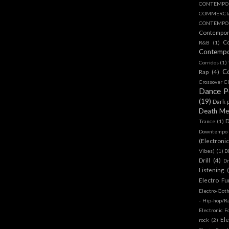
CONTEMPO
COMMERC
CONTEMPOR
Contempo
C
R&B
(1)
Contemp
Corridos
(1)
C
Rap
(4)
Crossover Cl
Dance 
(19)
Dark 
Death Me
D
Trance
(1)
Downtempo
(Electroni
Vibes)
(1)
D
Drill
(4)
D
Listening
Electro Fu
Electro-Got
- Hip-hop/R
Electronic F
Ele
rock
(2)