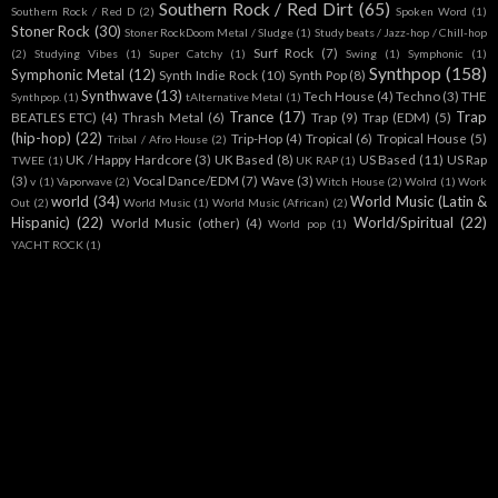
Southern Rock / Red Dirt
(65)
Southern Rock / Red D
(2)
Spoken Word
(1)
Stoner Rock
(30)
Stoner RockDoom Metal / Sludge
(1)
Study beats / Jazz-hop / Chill-hop
Surf Rock
(7)
(2)
Studying Vibes
(1)
Super Catchy
(1)
Swing
(1)
Symphonic
(1)
Synthpop
(158)
Symphonic Metal
(12)
Synth Indie Rock
(10)
Synth Pop
(8)
Synthwave
(13)
Tech House
(4)
Techno
(3)
THE
Synthpop.
(1)
tAlternative Metal
(1)
Trance
(17)
Trap
BEATLES ETC)
(4)
Thrash Metal
(6)
Trap
(9)
Trap (EDM)
(5)
(hip-hop)
(22)
Trip-Hop
(4)
Tropical
(6)
Tropical House
(5)
Tribal / Afro House
(2)
UK / Happy Hardcore
(3)
UK Based
(8)
US Based
(11)
US Rap
TWEE
(1)
UK RAP
(1)
(3)
Vocal Dance/EDM
(7)
Wave
(3)
v
(1)
Vaporwave
(2)
Witch House
(2)
Wolrd
(1)
Work
world
(34)
World Music (Latin &
Out
(2)
World Music
(1)
World Music (African)
(2)
Hispanic)
(22)
World/Spiritual
(22)
World Music (other)
(4)
World pop
(1)
YACHT ROCK
(1)