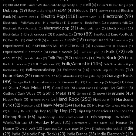
Drill
(4)
(1)
DREAM POP (Guitar Washed-out/Shoegaze Style)
(1)
Drum N Bass / Jungle
(2)
Dubstep
(19)
EDM
(43)
Electro
(14)
Easy Listening
(3)
Electro
Electro Folk
(1)
Electro Pop
(118)
Electronic
(99)
Funk
(4)
Electro Jazz
(1)
Electro-Goth
(1)
Electronic - Folk/Acoustic - Hip-hop/Rap
(1)
Electronic - Rock/Punk
(1)
electronic folk
(2)
electronic pop
(31)
Electronica
(11)
Electronic Folk Acoustic
(1)
electronic rock
(2)
Emo
(89)
Electronicore
(3)
Emo Pop Rock
Electrónica
(2)
ElectroPop
(1)
Emo Pop
(1)
epic
(16)
(9)
emo rock
(5)
Europe Based
(5)
Emo Rap
(1)
entrevistas
(1)
Eurovision
(1)
Experimental
(4)
EXPERIMENTAL (ELECTRONIC)
(3)
Experimental (General)
(1)
Folk
(72)
Experimental Electronic
(8)
Female Vocals
(6)
Folk
Flamenco pop
(1)
Folk Rock
(85)
Folk Pop
(52)
Acoustic
(9)
Folk Punk
(11)
Folk Acústica
(2)
Folk
Folk/Acoustic
(145)
Rock. Americana
(1)
Folk Tradicional
(2)
Folk/Acoustic - Pop -
Funk
(17)
Folk/Acoustic/Pop
(4)
Folktronica
(10)
Rock/Punk
(1)
French Pop
(2)
Garage Rock
Future Bass
(24)
Future House
(3)
Futurebass
(1)
Gangsta Rap
(2)
(89)
Garage Rock. Alternative Rock
(2)
German Pop
(1)
German pop (Schlager)
(1)
Glam
Glam / Hair Metal
(19)
Glam Rock
(6)
Gothic
(3)
(1)
Global Bass
(1)
Gospel
(2)
Gothic Metal
(14)
grunge
(45)
Gothic / Dark Wave
(7)
Groove
(6)
Grime
(1)
Hard Rock
(250)
Hardcore
Happy Punk
(5)
Hardcore
(4)
Harcore Punk
(2)
Punk
(32)
Heavy Metal
(14)
Hip Hop
(3)
Hardstyle
(2)
Hip Hop /Conscious Hip-Hop
Hip-Hop
(27)
Hip- hop
(6)
Hip-Hop / Conscious Hip-Hop
(11)
(2)
Hip Hop Rap
(2)
Hip-hop/Rap
(56)
Hip-hop/Rap - R&B/Soul -
Hip-hop/Rap - Pop - Rock/Punk
(1)
Holiday Music
(31)
World/Spiritual
(3)
House
(9)
Horrorcore / Trap Metal
(2)
Indie
House (Old-school)
(10)
hyperpop
(8)
hyper pop
(1)
IDM
(1)
independet rock
(2)
(29)
Indie (Melodic Pop Rock)
(23)
Indie Dance
(23)
Indie Electronic
(15)