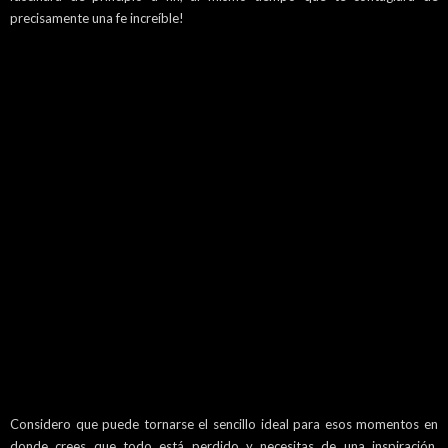
precisamente una fe increíble!
Considero que puede tornarse el sencillo ideal para esos momentos en
donde crees que todo está perdido y necesitas de una inspiración,