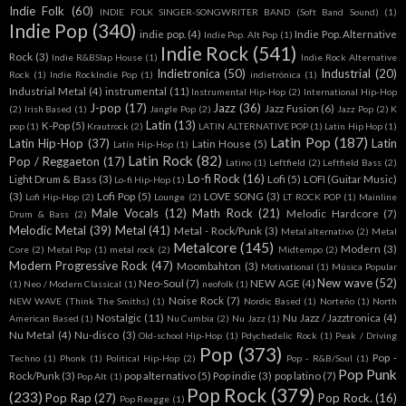
Indie Folk
(60)
INDIE FOLK SINGER-SONGWRITER BAND (Soft Band Sound)
(1)
Indie Pop
(340)
indie pop.
(4)
Indie Pop. Alternative
Indie Pop. Alt Pop
(1)
Indie Rock
(541)
Rock
(3)
Indie R&BSlap House
(1)
Indie Rock Alternative
Indietronica
(50)
Industrial
(20)
Rock
(1)
Indie RockIndie Pop
(1)
indietrónica
(1)
Industrial Metal
(4)
instrumental
(11)
Instrumental Hip-Hop
(2)
International Hip-Hop
J-pop
(17)
Jazz
(36)
Jazz Fusion
(6)
(2)
Irish Based
(1)
Jangle Pop
(2)
Jazz Pop
(2)
K
Latin
(13)
K-Pop
(5)
pop
(1)
Krautrock
(2)
LATIN ALTERNATIVE POP
(1)
Latin Hip Hop
(1)
Latin Pop
(187)
Latin Hip-Hop
(37)
Latin
Latin House
(5)
Latín Hip-Hop
(1)
Latin Rock
(82)
Pop / Reggaeton
(17)
Latino
(1)
Leftfield
(2)
Leftfield Bass
(2)
Lo-fi Rock
(16)
Light Drum & Bass
(3)
Lofi
(5)
LOFI (Guitar Music)
Lo-fi Hip-Hop
(1)
(3)
Lofi Pop
(5)
LOVE SONG
(3)
Lofi Hip-Hop
(2)
Lounge
(2)
LT ROCK POP
(1)
Mainline
Male Vocals
(12)
Math Rock
(21)
Melodic Hardcore
(7)
Drum & Bass
(2)
Melodic Metal
(39)
Metal
(41)
Metal - Rock/Punk
(3)
Metal alternativo
(2)
Metal
Metalcore
(145)
Modern
(3)
Core
(2)
Metal Pop
(1)
metal rock
(2)
Midtempo
(2)
Modern Progressive Rock
(47)
Moombahton
(3)
Motivational
(1)
Música Popular
New wave
(52)
Neo-Soul
(7)
NEW AGE
(4)
(1)
Neo / Modern Classical
(1)
neofolk
(1)
Noise Rock
(7)
NEW WAVE (Think The Smiths)
(1)
Nordic Based
(1)
Norteño
(1)
North
Nostalgic
(11)
Nu Jazz / Jazztronica
(4)
American Based
(1)
Nu Cumbia
(2)
Nu Jazz
(1)
Nu Metal
(4)
Nu-disco
(3)
Old-school Hip-Hop
(1)
Pdychedelic Rock
(1)
Peak / Driving
Pop
(373)
Pop -
Techno
(1)
Phonk
(1)
Political Hip-Hop
(2)
Pop - R&B/Soul
(1)
Pop Punk
Rock/Punk
(3)
pop alternativo
(5)
Pop indie
(3)
pop latino
(7)
Pop Alt
(1)
Pop Rock
(379)
(233)
Pop Rap
(27)
Pop Rock.
(16)
Pop Reagge
(1)