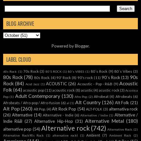
BLOG ARCHIVE
Powered by
Blogger
.
LABEL CLOUD
70s Rock
(3)
80´s Rock
(9)
80´s Vibes
(3)
60s Rock
(1)
80'S ROCK
(1)
80's VIBES
(1)
80s Rock
(78)
90s
90´s Rock
(13)
80s Rock.
(4)
90' Rock
(8)
90's rock
(11)
Rock
(84)
Acoustic
ACOUSTIC
(26)
Acoustic - Pop - R&B
(9)
Acid Jazz
(1)
Folk
(64)
acoustic pop
(11)
acoustic rock
(8)
acustic
(4)
acustic rock
(3)
Acústica
Adult Contemporary
(130)
Afrobeat
(4)
Afrobeats
(6)
Pop
(1)
Afro Pop
(2)
Alt Country
(126)
Alt Folk
(21)
Afrobeats / Afro-pop / Afro-fusion
(6)
al
(1)
Alt Pop
(260)
Alt Rock Pop
(54)
alternativa rock
Alt Pop.
(4)
ALT-FOLK
(3)
(26)
Alternative
(14)
Alternative /
Alternative - Indie
(6)
Alternative / Indie
(1)
Alternative Metal
(180)
Indie R&B
(27)
Alternative Hip-Hop
(31)
Alternative rock
(742)
alternative pop
(54)
Alternative Rock.
(2)
Ambient
(7)
Alternative Rock90s Rock
(1)
alternative rockl
(1)
Ambient Rock
(2)