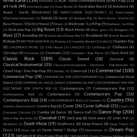
Americana
(114)
Art Pop
(15)
AOR - Adult Orientated Rock
(6)
Anthemic
(1)
art rock
(44)
Australian Based
(3)
Autotune
(4)
arternative pop
(1)
Asian Based
(2)
Avant - Garde (Electronic)
(3)
AVANT-GARDE (ELECTRONIC)
(1)
Avant-Garde
Balada
(3)
(Electronic).Electronic
(1)
Banda
(2)
Baroque Pop
(1)
Bass House / Electro
(2)
Bass House / Electro House
(7)
Bedroom / Lo-fi Pop
(9)
Beats
(2)
Bedroom / Lo-fiPop
Big Room
(13)
Bedroom Pop
(3)
Black Metal
(4)
(1)
Blue -grass
(1)
Bluegrass
(1)
Blues
(27)
BoomBap
(4)
Breakbeat
(4)
Brazilian BassDream Pop
(1)
British Based
(1)
Britpop
(9)
Chamber Pop
BRITPOP INDIE POP
(1)
Brostep
(1)
Canadian Based
(1)
Cello
(1)
(8)
Chillwave
(4)
CHILDREN'S MUSIC
(1)
Chill House
(1)
CHILLOUT
(1)
Chillstep
(2)
Christian
(9)
Cinematic
(11)
Clasic Rock
(5)
Christmas
(2)
Cinematic / Epic Music
(2)
Classic Rock
(189)
Classic Sound
(18)
classical
(8)
Classical/Instrumental
(35)
Classical/Instrumental - Electronic - Folk/Acoustic
(1)
Commercial
(100)
Cloud Hop / Emo Hip-Hop
(9)
Comercial
(11)
Comedy
(1)
Commercial Pop
(28)
Commercial Vocal
COMMERCIAL POP CONTEMPORARY
(1)
Dance
(11)
COMMERCIAL VOCAL DANCE COMMERCIAL POP CONTEMPORARY POP POP
Contemporany
(7)
Contemporany Pop
(11)
ELECTRONIC POP SYNTH POP
(1)
Contemporary Pop
(16)
Contemporary
(3)
Contemporany R&B
(1)
Country
(96)
Contemporary R&B
(14)
CONTEMPORARY SOUL
(1)
Corridos
(1)
Cover
(26)
Cover (official)
(25)
Country Rap
(4)
Country Americana
(1)
Covers
(1)
Dance Pop
(204)
Cumbia
(6)
Dance
(8)
Dance Hall
(5)
Crossover Classical
(1)
Dancehall
(19)
Dark pop
(8)
Dark wave
(5)
Dance Pop Nu-disco
(2)
DARK-POP
(1)
Death Metal
(19)
Deathcore
(8)
Deep House
(8)
Darkwave
(1)
Deep Trance
(1)
Dream Pop
Disco
(11)
Doom Metal / Sludge
(7)
disco rap
(2)
Downtempo
(2)
(127)
DREAM POP (Electronic/Pop)
(4)
DREAM POP (Guitar Dreamy Mellow Vibes)