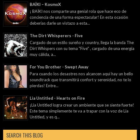
BAÏKI – KosmoX
¡ BAÏKI nos comparte una genial rola que hace eco de
conciencia de una forma espectacular! En esta ocasión
deberías darle un vistazo a esta...
The Dirt Whisperers - Five
Cargado de un estilo sureño y country, llega la banda The
Dirt Whispers con su tema "Five" , cargado de una energía
muy cálida, a...
For You Brother - Swept Away
Para cuando los desastres nos alcancen aquí hay un bello
soundtrack que transmitirá confort y serenidad, no te lo
pierdas! Entre...
Lia Untitled - Hearts on Fire
¡Lia Untitled logra crear un ambiente que se siente fuerte!
Este tema simplemente te va a trapar con la voz de Lia
Untitled, y es q...
SEARCH THIS BLOG