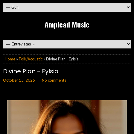
Amplead Music
Home
»
Folk/Acoustic
» Divine Plan - Eylsia
Divine Plan - Eylsia
October 15, 2025
No comments