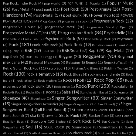
Popular Music
Pop Rock. Indie Rock
(4)
pop world
(3)
POP-PUNK
(2)
Popular
(1)
Post-
(26)
Post Rock
(50)
Post-grunge
(26)
Post Metal
(4)
post punk
(11)
Hardcore
(74)
Post-Metal
(17)
post-punk
(48)
Power Pop
(60)
POWER
Progressive Rock
(12)
POP (BEACH BOYS
(4)
Prog Rock
(9)
progresive rock
(5)
Progressive House
(6)
progressive metal
(10)
Progressive Metal / Djen
(2)
Progressive Rock
(84)
Progressive Metal / Djent
(38)
Psychedelic
(14)
Psychedelic Rock
(57)
Psytrance
Psychedelic / Freak Folk
(2)
Psychedelyc Rock
(2)
Punk
(181)
Punk Rock
(19)
(3)
Punk Indie Rock
(4)
PunkPop Punk
(1)
PunkPunk
R&B
(19)
R&B/Soul
(57)
Rap
(29)
Rap Metal
(19)
(1)
Quieky
(1)
R&B Soul
(1)
Reggaeton
(90)
Reggae
(20)
Regional
Rap Rock
(4)
RAP UK
(1)
regg
(1)
mexicana
(42)
Regional Mexicano
(4)
Relaxing
(8)
Remix
(11)
Remix (official)
(4)
Retro Guitar Rock Pop
(11)
Retro Soul
(10)
Rhythm And Blues
(1)
Riddim / Tearout
(2)
Rock
(130)
rock alternativo
(15)
Rock Blues
(4)
rock independiente
(3)
Rock
Rock Pop
(65)
Rock N Roll
(12)
Rock
indie
(1)
rock latino
(1)
Rock modern
(1)
Rock/Punk
(253)
rock punk
(38)
progresivo
(6)
Rockabilly
(8)
Rock suave
(1)
Salsa
(14)
Screamo
(8)
RockAlt Pop
(1)
Rocks 80s
(1)
ROOTS
(1)
Scandinavian Based
(1)
Singer Songwriter
(83)
Shoegaze
(48)
Singer-Songwriter
Shoeghaze
(2)
(15)
Singer-
Singer-Songwriter (Acoustic)
(4)
Singer-Songwriter (Soft Band Sound)
(1)
Songwriter Band (Full Band Sound)
(15)
SINGER-SONGWRITER BAND (Soft
ska
(24)
Skate Punk
(39)
Band Sound)
(7)
Slacker Rock
(5)
Skate
(2)
Slap House /
Soft Rock
(54)
Slowcore
(10)
Brazilian Bass
(1)
Sludge
(1)
Son Cubano
(1)
Song
Soul
(16)
SOUL ROCK
(9)
Soundscape
(3)
Soundtrack
(7)
Songwriter
(1)
South
Southern Rock
(3)
African Based
(1)
South American Based
(2)
Southern Rock / Red
(1)