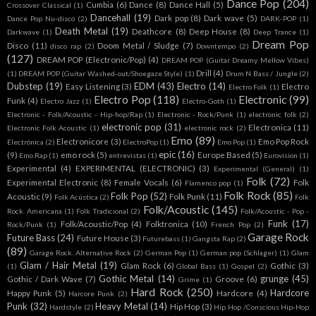
Dance Pop
(204)
Cumbia
(6)
Dance
(8)
Dance Hall
(5)
Crossover Classical
(1)
Dancehall
(19)
Dark pop
(8)
Dark wave
(5)
Dance Pop Nu-disco
(2)
DARK-POP
(1)
Death Metal
(19)
Deathcore
(8)
Deep House
(8)
Darkwave
(1)
Deep Trance
(1)
Dream Pop
Disco
(11)
Doom Metal / Sludge
(7)
disco rap
(2)
Downtempo
(2)
(127)
DREAM POP (Electronic/Pop)
(4)
DREAM POP (Guitar Dreamy Mellow Vibes)
Drill
(4)
(1)
DREAM POP (Guitar Washed-out/Shoegaze Style)
(1)
Drum N Bass / Jungle
(2)
Dubstep
(19)
EDM
(43)
Electro
(14)
Easy Listening
(3)
Electro
Electro Folk
(1)
Electro Pop
(118)
Electronic
(99)
Funk
(4)
Electro Jazz
(1)
Electro-Goth
(1)
Electronic - Folk/Acoustic - Hip-hop/Rap
(1)
Electronic - Rock/Punk
(1)
electronic folk
(2)
electronic pop
(31)
Electronica
(11)
Electronic Folk Acoustic
(1)
electronic rock
(2)
Emo
(89)
Electronicore
(3)
Emo Pop Rock
Electrónica
(2)
ElectroPop
(1)
Emo Pop
(1)
epic
(16)
(9)
emo rock
(5)
Europe Based
(5)
Emo Rap
(1)
entrevistas
(1)
Eurovision
(1)
Experimental
(4)
EXPERIMENTAL (ELECTRONIC)
(3)
Experimental (General)
(1)
Folk
(72)
Experimental Electronic
(8)
Female Vocals
(6)
Folk
Flamenco pop
(1)
Folk Rock
(85)
Folk Pop
(52)
Acoustic
(9)
Folk Punk
(11)
Folk Acústica
(2)
Folk
Folk/Acoustic
(145)
Rock. Americana
(1)
Folk Tradicional
(2)
Folk/Acoustic - Pop -
Funk
(17)
Folk/Acoustic/Pop
(4)
Folktronica
(10)
Rock/Punk
(1)
French Pop
(2)
Garage Rock
Future Bass
(24)
Future House
(3)
Futurebass
(1)
Gangsta Rap
(2)
(89)
Garage Rock. Alternative Rock
(2)
German Pop
(1)
German pop (Schlager)
(1)
Glam
Glam / Hair Metal
(19)
Glam Rock
(6)
Gothic
(3)
(1)
Global Bass
(1)
Gospel
(2)
Gothic Metal
(14)
grunge
(45)
Gothic / Dark Wave
(7)
Groove
(6)
Grime
(1)
Hard Rock
(250)
Hardcore
Happy Punk
(5)
Hardcore
(4)
Harcore Punk
(2)
Punk
(32)
Heavy Metal
(14)
Hip Hop
(3)
Hardstyle
(2)
Hip Hop /Conscious Hip-Hop