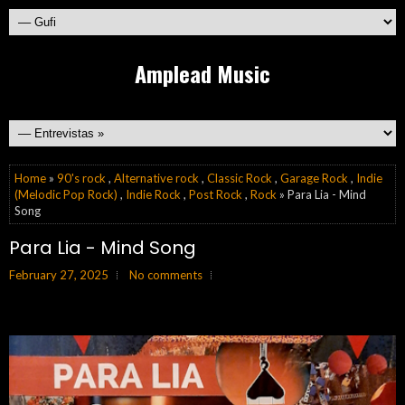
Amplead Music
Home
»
90's rock
,
Alternative rock
,
Classic Rock
,
Garage Rock
,
Indie
(Melodic Pop Rock)
,
Indie Rock
,
Post Rock
,
Rock
» Para Lia - Mind
Song
Para Lia - Mind Song
February 27, 2025
No comments