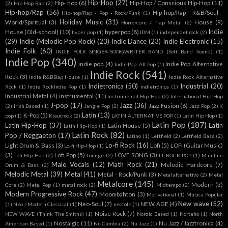
Hip-Hop
(27)
Hip- hop
(6)
Hip-Hop / Conscious Hip-Hop
(11)
(2)
Hip Hop Rap
(2)
Hip-hop/Rap
(56)
Hip-hop/Rap - R&B/Soul -
Hip-hop/Rap - Pop - Rock/Punk
(1)
Holiday Music
(31)
World/Spiritual
(3)
House
(9)
Horrorcore / Trap Metal
(2)
Indie
House (Old-school)
(10)
hyperpop
(8)
hyper pop
(1)
IDM
(1)
independet rock
(2)
(29)
Indie (Melodic Pop Rock)
(23)
Indie Dance
(23)
Indie Electronic
(15)
Indie Folk
(60)
INDIE FOLK SINGER-SONGWRITER BAND (Soft Band Sound)
(1)
Indie Pop
(340)
indie pop.
(4)
Indie Pop. Alternative
Indie Pop. Alt Pop
(1)
Indie Rock
(541)
Rock
(3)
Indie R&BSlap House
(1)
Indie Rock Alternative
Indietronica
(50)
Industrial
(20)
Rock
(1)
Indie RockIndie Pop
(1)
indietrónica
(1)
Industrial Metal
(4)
instrumental
(11)
Instrumental Hip-Hop
(2)
International Hip-Hop
J-pop
(17)
Jazz
(36)
Jazz Fusion
(6)
(2)
Irish Based
(1)
Jangle Pop
(2)
Jazz Pop
(2)
K
Latin
(13)
K-Pop
(5)
pop
(1)
Krautrock
(2)
LATIN ALTERNATIVE POP
(1)
Latin Hip Hop
(1)
Latin Pop
(187)
Latin Hip-Hop
(37)
Latin
Latin House
(5)
Latín Hip-Hop
(1)
Latin Rock
(82)
Pop / Reggaeton
(17)
Latino
(1)
Leftfield
(2)
Leftfield Bass
(2)
Lo-fi Rock
(16)
Light Drum & Bass
(3)
Lofi
(5)
LOFI (Guitar Music)
Lo-fi Hip-Hop
(1)
(3)
Lofi Pop
(5)
LOVE SONG
(3)
Lofi Hip-Hop
(2)
Lounge
(2)
LT ROCK POP
(1)
Mainline
Male Vocals
(12)
Math Rock
(21)
Melodic Hardcore
(7)
Drum & Bass
(2)
Melodic Metal
(39)
Metal
(41)
Metal - Rock/Punk
(3)
Metal alternativo
(2)
Metal
Metalcore
(145)
Modern
(3)
Core
(2)
Metal Pop
(1)
metal rock
(2)
Midtempo
(2)
Modern Progressive Rock
(47)
Moombahton
(3)
Motivational
(1)
Música Popular
New wave
(52)
Neo-Soul
(7)
NEW AGE
(4)
(1)
Neo / Modern Classical
(1)
neofolk
(1)
Noise Rock
(7)
NEW WAVE (Think The Smiths)
(1)
Nordic Based
(1)
Norteño
(1)
North
Nostalgic
(11)
Nu Jazz / Jazztronica
(4)
American Based
(1)
Nu Cumbia
(2)
Nu Jazz
(1)