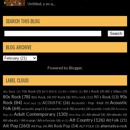
Untitled, y es q...
SEARCH THIS BLOG
BLOG ARCHIVE
Powered by
Blogger
.
LABEL CLOUD
70s Rock
(3)
80´s Rock
(9)
80´s Vibes
(3)
60s Rock
(1)
80'S ROCK
(1)
80's VIBES
(1)
80s Rock
(78)
90s
90´s Rock
(13)
80s Rock.
(4)
90' Rock
(8)
90's rock
(11)
Rock
(84)
Acoustic
ACOUSTIC
(26)
Acoustic - Pop - R&B
(9)
Acid Jazz
(1)
Folk
(64)
acoustic pop
(11)
acoustic rock
(8)
acustic
(4)
acustic rock
(3)
Acústica
Adult Contemporary
(130)
Afrobeat
(4)
Afrobeats
(6)
Pop
(1)
Afro Pop
(2)
Alt Country
(126)
Alt Folk
(21)
Afrobeats / Afro-pop / Afro-fusion
(6)
al
(1)
Alt Pop
(260)
Alt Rock Pop
(54)
alternativa rock
Alt Pop.
(4)
ALT-FOLK
(3)