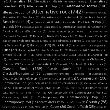
(26)
Alternative
(14)
Alternative /
Alternative - Indie
(6)
Alternative / Indie
(1)
Alternative Metal
(180)
Indie R&B
(27)
Alternative Hip-Hop
(31)
Alternative rock
(742)
alternative pop
(54)
Alternative Rock.
(2)
Ambient
(7)
Alternative Rock90s Rock
(1)
alternative rockl
(1)
Ambient Rock
(2)
Americana
(114)
Art Pop
(15)
AOR - Adult Orientated Rock
(6)
Anthemic
(1)
art rock
(44)
Australian Based
(3)
Autotune
(4)
arternative pop
(1)
Asian Based
(2)
Avant - Garde (Electronic)
(3)
AVANT-GARDE (ELECTRONIC)
(1)
Avant-Garde
Balada
(3)
(Electronic).Electronic
(1)
Banda
(2)
Baroque Pop
(1)
Bass House / Electro
(2)
Bass House / Electro House
(7)
Bedroom / Lo-fi Pop
(9)
Beats
(2)
Bedroom / Lo-fiPop
Big Room
(13)
Bedroom Pop
(3)
Black Metal
(4)
(1)
Blue -grass
(1)
Bluegrass
(1)
Blues
(27)
BoomBap
(4)
Breakbeat
(4)
Brazilian BassDream Pop
(1)
British Based
(1)
Britpop
(9)
Chamber Pop
BRITPOP INDIE POP
(1)
Brostep
(1)
Canadian Based
(1)
Cello
(1)
(8)
Chillwave
(4)
CHILDREN'S MUSIC
(1)
Chill House
(1)
CHILLOUT
(1)
Chillstep
(2)
Christian
(9)
Cinematic
(11)
Clasic Rock
(5)
Christmas
(2)
Cinematic / Epic Music
(2)
Classic Rock
(189)
Classic Sound
(18)
classical
(8)
Classical/Instrumental
(35)
Classical/Instrumental - Electronic - Folk/Acoustic
(1)
Commercial
(100)
Cloud Hop / Emo Hip-Hop
(9)
Comercial
(11)
Comedy
(1)
Commercial Pop
(28)
Commercial Vocal
COMMERCIAL POP CONTEMPORARY
(1)
Dance
(11)
COMMERCIAL VOCAL DANCE COMMERCIAL POP CONTEMPORARY POP POP
Contemporany
(7)
Contemporany Pop
(11)
ELECTRONIC POP SYNTH POP
(1)
Contemporary Pop
(16)
Contemporary
(3)
Contemporany R&B
(1)
Country
(96)
Contemporary R&B
(14)
CONTEMPORARY SOUL
(1)
Corridos
(1)
Cover
(26)
Cover (official)
(25)
Country Rap
(4)
Country Americana
(1)
Covers
(1)