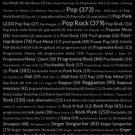
Nu Metal
(4)
Nu-disco
(3)
Old-school Hip-Hop
(1)
Pdychedelic Rock
(1)
Peak / Driving
Pop
(373)
Pop -
Techno
(1)
Phonk
(1)
Political Hip-Hop
(2)
Pop - R&B/Soul
(1)
Pop Punk
Rock/Punk
(3)
pop alternativo
(5)
Pop indie
(3)
pop latino
(7)
Pop Alt
(1)
Pop Rock
(379)
(233)
Pop Rap
(27)
Pop Rock.
(16)
Pop Reagge
(1)
Popular Music
Pop Rock. Indie Rock
(4)
pop world
(3)
POP-PUNK
(2)
Popular
(1)
Post-
(26)
Post Rock
(50)
Post-grunge
(26)
Post Metal
(4)
post punk
(11)
Hardcore
(74)
Post-Metal
(17)
post-punk
(48)
Power Pop
(60)
POWER
Progressive Rock
(12)
POP (BEACH BOYS
(4)
Prog Rock
(9)
progresive rock
(5)
Progressive House
(6)
progressive metal
(10)
Progressive Metal / Djen
(2)
Progressive Rock
(84)
Progressive Metal / Djent
(38)
Psychedelic
(14)
Psychedelic Rock
(57)
Psytrance
Psychedelic / Freak Folk
(2)
Psychedelyc Rock
(2)
Punk
(181)
Punk Rock
(19)
(3)
Punk Indie Rock
(4)
PunkPop Punk
(1)
PunkPunk
R&B
(19)
R&B/Soul
(57)
Rap
(29)
Rap Metal
(19)
(1)
Quieky
(1)
R&B Soul
(1)
Reggaeton
(90)
Reggae
(20)
Regional
Rap Rock
(4)
RAP UK
(1)
regg
(1)
mexicana
(42)
Regional Mexicano
(4)
Relaxing
(8)
Remix
(11)
Remix (official)
(4)
Retro Guitar Rock Pop
(11)
Retro Soul
(10)
Rhythm And Blues
(1)
Riddim / Tearout
(2)
Rock
(130)
rock alternativo
(15)
Rock Blues
(4)
rock independiente
(3)
Rock
Rock Pop
(65)
Rock N Roll
(12)
Rock
indie
(1)
rock latino
(1)
Rock modern
(1)
Rock/Punk
(253)
rock punk
(38)
progresivo
(6)
Rockabilly
(8)
Rock suave
(1)
Salsa
(14)
Screamo
(8)
RockAlt Pop
(1)
Rocks 80s
(1)
ROOTS
(1)
Scandinavian Based
(1)
Singer Songwriter
(83)
Shoegaze
(48)
Singer-Songwriter
Shoeghaze
(2)
(15)
Singer-
Singer-Songwriter (Acoustic)
(4)
Singer-Songwriter (Soft Band Sound)
(1)