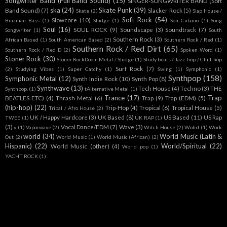
Songwriter Band (Full Band Sound)
(15)
SINGER-SONGWRITER BAND (Soft
ska
(24)
Skate Punk
(39)
Band Sound)
(7)
Slacker Rock
(5)
Skate
(2)
Slap House /
Soft Rock
(54)
Slowcore
(10)
Brazilian Bass
(1)
Sludge
(1)
Son Cubano
(1)
Song
Soul
(16)
SOUL ROCK
(9)
Soundscape
(3)
Soundtrack
(7)
Songwriter
(1)
South
Southern Rock
(3)
African Based
(1)
South American Based
(2)
Southern Rock / Red
(1)
Southern Rock / Red Dirt
(65)
Southern Rock / Red D
(2)
Spoken Word
(1)
Stoner Rock
(30)
Stoner RockDoom Metal / Sludge
(1)
Study beats / Jazz-hop / Chill-hop
Surf Rock
(7)
(2)
Studying Vibes
(1)
Super Catchy
(1)
Swing
(1)
Symphonic
(1)
Synthpop
(158)
Symphonic Metal
(12)
Synth Indie Rock
(10)
Synth Pop
(8)
Synthwave
(13)
Tech House
(4)
Techno
(3)
THE
Synthpop.
(1)
tAlternative Metal
(1)
Trance
(17)
Trap
BEATLES ETC)
(4)
Thrash Metal
(6)
Trap
(9)
Trap (EDM)
(5)
(hip-hop)
(22)
Trip-Hop
(4)
Tropical
(6)
Tropical House
(5)
Tribal / Afro House
(2)
UK / Happy Hardcore
(3)
UK Based
(8)
US Based
(11)
US Rap
TWEE
(1)
UK RAP
(1)
(3)
Vocal Dance/EDM
(7)
Wave
(3)
v
(1)
Vaporwave
(2)
Witch House
(2)
Wolrd
(1)
Work
world
(34)
World Music (Latin &
Out
(2)
World Music
(1)
World Music (African)
(2)
Hispanic)
(22)
World/Spiritual
(22)
World Music (other)
(4)
World pop
(1)
YACHT ROCK
(1)