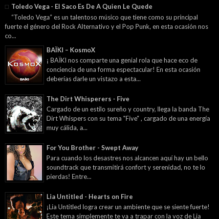
Toledo Vega - El Saco Es De A Quien Le Quede
“Toledo Vega” es un talentoso músico que tiene como su principal
fuerte el género del Rock Alternativo y el Pop Punk, en esta ocasión nos
co...
BAÏKI – KosmoX
¡ BAÏKI nos comparte una genial rola que hace eco de
conciencia de una forma espectacular! En esta ocasión
deberías darle un vistazo a esta...
The Dirt Whisperers - Five
Cargado de un estilo sureño y country, llega la banda The
Dirt Whispers con su tema "Five" , cargado de una energía
muy cálida, a...
For You Brother - Swept Away
Para cuando los desastres nos alcancen aquí hay un bello
soundtrack que transmitirá confort y serenidad, no te lo
pierdas! Entre...
Lia Untitled - Hearts on Fire
¡Lia Untitled logra crear un ambiente que se siente fuerte!
Este tema simplemente te va a trapar con la voz de Lia