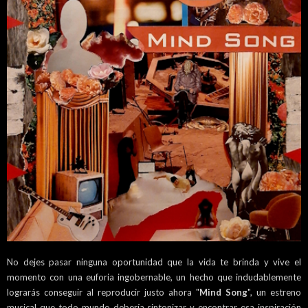
No dejes pasar ninguna oportunidad que la vida te brinda y vive el
momento con una euforia ingobernable, un hecho que indudablemente
lograrás conseguir al reproducir justo ahora "
Mind Song
", un estreno
musical que todo mundo debería sintonizar y encontrar esa inspiración