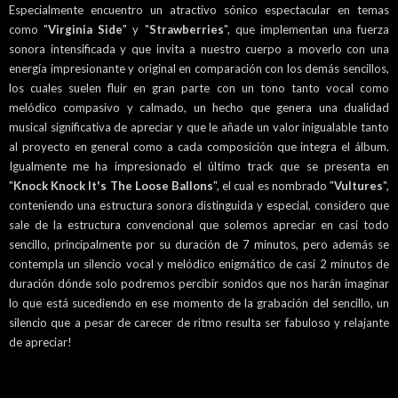
Especialmente encuentro un atractivo sónico espectacular en temas
como "
Virginia Side
" y "
Strawberries
", que implementan una fuerza
sonora intensificada y que invita a nuestro cuerpo a moverlo con una
energía impresionante y original en comparación con los demás sencillos,
los cuales suelen fluir en gran parte con un tono tanto vocal como
melódico compasivo y calmado, un hecho que genera una dualidad
musical significativa de apreciar y que le añade un valor inigualable tanto
al proyecto en general como a cada composición que integra el álbum.
Igualmente me ha impresionado el último track que se presenta en
"
Knock Knock It's The Loose Ballons
", el cual es nombrado "
Vultures
",
conteniendo una estructura sonora distinguida y especial, considero que
sale de la estructura convencional que solemos apreciar en casi todo
sencillo, principalmente por su duración de 7 minutos, pero además se
contempla un silencio vocal y melódico enigmático de casi 2 minutos de
duración dónde solo podremos percibir sonidos que nos harán imaginar
lo que está sucediendo en ese momento de la grabación del sencillo, un
silencio que a pesar de carecer de ritmo resulta ser fabuloso y relajante
de apreciar!