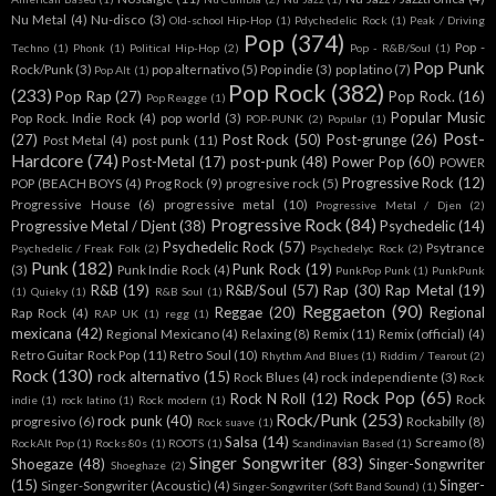
Nu Metal
(4)
Nu-disco
(3)
Old-school Hip-Hop
(1)
Pdychedelic Rock
(1)
Peak / Driving
Pop
(374)
Pop -
Techno
(1)
Phonk
(1)
Political Hip-Hop
(2)
Pop - R&B/Soul
(1)
Pop Punk
Rock/Punk
(3)
pop alternativo
(5)
Pop indie
(3)
pop latino
(7)
Pop Alt
(1)
Pop Rock
(382)
(233)
Pop Rap
(27)
Pop Rock.
(16)
Pop Reagge
(1)
Popular Music
Pop Rock. Indie Rock
(4)
pop world
(3)
POP-PUNK
(2)
Popular
(1)
Post-
(27)
Post Rock
(50)
Post-grunge
(26)
Post Metal
(4)
post punk
(11)
Hardcore
(74)
Post-Metal
(17)
post-punk
(48)
Power Pop
(60)
POWER
Progressive Rock
(12)
POP (BEACH BOYS
(4)
Prog Rock
(9)
progresive rock
(5)
Progressive House
(6)
progressive metal
(10)
Progressive Metal / Djen
(2)
Progressive Rock
(84)
Progressive Metal / Djent
(38)
Psychedelic
(14)
Psychedelic Rock
(57)
Psytrance
Psychedelic / Freak Folk
(2)
Psychedelyc Rock
(2)
Punk
(182)
Punk Rock
(19)
(3)
Punk Indie Rock
(4)
PunkPop Punk
(1)
PunkPunk
R&B
(19)
R&B/Soul
(57)
Rap
(30)
Rap Metal
(19)
(1)
Quieky
(1)
R&B Soul
(1)
Reggaeton
(90)
Reggae
(20)
Regional
Rap Rock
(4)
RAP UK
(1)
regg
(1)
mexicana
(42)
Regional Mexicano
(4)
Relaxing
(8)
Remix
(11)
Remix (official)
(4)
Retro Guitar Rock Pop
(11)
Retro Soul
(10)
Rhythm And Blues
(1)
Riddim / Tearout
(2)
Rock
(130)
rock alternativo
(15)
Rock Blues
(4)
rock independiente
(3)
Rock
Rock Pop
(65)
Rock N Roll
(12)
Rock
indie
(1)
rock latino
(1)
Rock modern
(1)
Rock/Punk
(253)
rock punk
(40)
progresivo
(6)
Rockabilly
(8)
Rock suave
(1)
Salsa
(14)
Screamo
(8)
RockAlt Pop
(1)
Rocks 80s
(1)
ROOTS
(1)
Scandinavian Based
(1)
Singer Songwriter
(83)
Shoegaze
(48)
Singer-Songwriter
Shoeghaze
(2)
(15)
Singer-
Singer-Songwriter (Acoustic)
(4)
Singer-Songwriter (Soft Band Sound)
(1)