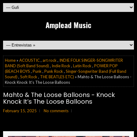
Amplead Music
Home
»
ACOUSTIC
,
art rock
,
INDIE FOLK SINGER-SONGWRITER
BAND (Soft Band Sound)
,
Indie Rock
,
Latin Rock
,
POWER POP
(BEACH BOYS
,
Punk
,
Punk Rock
,
Singer-Songwriter Band (Full Band
Sound)
,
Soft Rock
,
THE BEATLES ETC)
» Mahto & The Loose Balloons -
Knock Knock It’s The Loose Balloons
Mahto & The Loose Balloons - Knock
Knock It’s The Loose Balloons
February 15, 2025
No comments