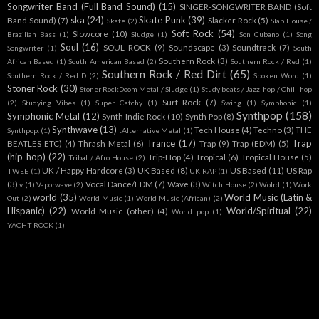
Songwriter Band (Full Band Sound)
(15)
SINGER-SONGWRITER BAND (Soft
ska
(24)
Skate Punk
(39)
Band Sound)
(7)
Slacker Rock
(5)
Skate
(2)
Slap House /
Soft Rock
(54)
Slowcore
(10)
Brazilian Bass
(1)
Sludge
(1)
Son Cubano
(1)
Song
Soul
(16)
SOUL ROCK
(9)
Soundscape
(3)
Soundtrack
(7)
Songwriter
(1)
South
Southern Rock
(3)
African Based
(1)
South American Based
(2)
Southern Rock / Red
(1)
Southern Rock / Red Dirt
(65)
Southern Rock / Red D
(2)
Spoken Word
(1)
Stoner Rock
(30)
Stoner RockDoom Metal / Sludge
(1)
Study beats / Jazz-hop / Chill-hop
Surf Rock
(7)
(2)
Studying Vibes
(1)
Super Catchy
(1)
Swing
(1)
Symphonic
(1)
Synthpop
(158)
Symphonic Metal
(12)
Synth Indie Rock
(10)
Synth Pop
(8)
Synthwave
(13)
Tech House
(4)
Techno
(3)
THE
Synthpop.
(1)
tAlternative Metal
(1)
Trance
(17)
Trap
BEATLES ETC)
(4)
Thrash Metal
(6)
Trap
(9)
Trap (EDM)
(5)
(hip-hop)
(22)
Trip-Hop
(4)
Tropical
(6)
Tropical House
(5)
Tribal / Afro House
(2)
UK / Happy Hardcore
(3)
UK Based
(8)
US Based
(11)
US Rap
TWEE
(1)
UK RAP
(1)
(3)
Vocal Dance/EDM
(7)
Wave
(3)
v
(1)
Vaporwave
(2)
Witch House
(2)
Wolrd
(1)
Work
world
(35)
World Music (Latin &
Out
(2)
World Music
(1)
World Music (African)
(2)
Hispanic)
(22)
World/Spiritual
(22)
World Music (other)
(4)
World pop
(1)
YACHT ROCK
(1)