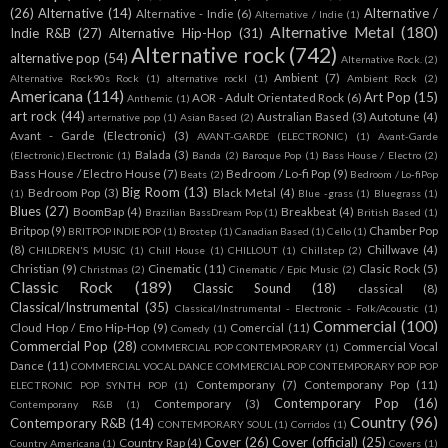
(26)
Alternative
(14)
Alternative /
Alternative - Indie
(6)
Alternative / Indie
(1)
Alternative Metal
(180)
Indie R&B
(27)
Alternative Hip-Hop
(31)
Alternative rock
(742)
alternative pop
(54)
Alternative Rock.
(2)
Ambient
(7)
Alternative Rock90s Rock
(1)
alternative rockl
(1)
Ambient Rock
(2)
Americana
(114)
Art Pop
(15)
AOR - Adult Orientated Rock
(6)
Anthemic
(1)
art rock
(44)
Australian Based
(3)
Autotune
(4)
arternative pop
(1)
Asian Based
(2)
Avant - Garde (Electronic)
(3)
AVANT-GARDE (ELECTRONIC)
(1)
Avant-Garde
Balada
(3)
(Electronic).Electronic
(1)
Banda
(2)
Baroque Pop
(1)
Bass House / Electro
(2)
Bass House / Electro House
(7)
Bedroom / Lo-fi Pop
(9)
Beats
(2)
Bedroom / Lo-fiPop
Big Room
(13)
Bedroom Pop
(3)
Black Metal
(4)
(1)
Blue -grass
(1)
Bluegrass
(1)
Blues
(27)
BoomBap
(4)
Breakbeat
(4)
Brazilian BassDream Pop
(1)
British Based
(1)
Britpop
(9)
Chamber Pop
BRITPOP INDIE POP
(1)
Brostep
(1)
Canadian Based
(1)
Cello
(1)
(8)
Chillwave
(4)
CHILDREN'S MUSIC
(1)
Chill House
(1)
CHILLOUT
(1)
Chillstep
(2)
Christian
(9)
Cinematic
(11)
Clasic Rock
(5)
Christmas
(2)
Cinematic / Epic Music
(2)
Classic Rock
(189)
Classic Sound
(18)
classical
(8)
Classical/Instrumental
(35)
Classical/Instrumental - Electronic - Folk/Acoustic
(1)
Commercial
(100)
Cloud Hop / Emo Hip-Hop
(9)
Comercial
(11)
Comedy
(1)
Commercial Pop
(28)
Commercial Vocal
COMMERCIAL POP CONTEMPORARY
(1)
Dance
(11)
COMMERCIAL VOCAL DANCE COMMERCIAL POP CONTEMPORARY POP POP
Contemporany
(7)
Contemporany Pop
(11)
ELECTRONIC POP SYNTH POP
(1)
Contemporary Pop
(16)
Contemporary
(3)
Contemporany R&B
(1)
Country
(96)
Contemporary R&B
(14)
CONTEMPORARY SOUL
(1)
Corridos
(1)
Cover
(26)
Cover (official)
(25)
Country Rap
(4)
Country Americana
(1)
Covers
(1)