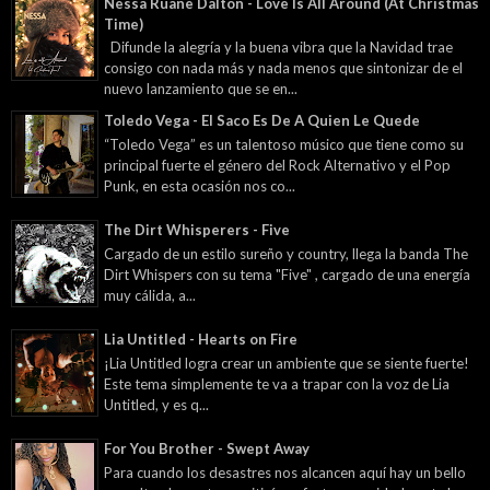
Nessa Ruane Dalton - Love Is All Around (At Christmas
Time)
Difunde la alegría y la buena vibra que la Navidad trae
consigo con nada más y nada menos que sintonizar de el
nuevo lanzamiento que se en...
Toledo Vega - El Saco Es De A Quien Le Quede
“Toledo Vega” es un talentoso músico que tiene como su
principal fuerte el género del Rock Alternativo y el Pop
Punk, en esta ocasión nos co...
The Dirt Whisperers - Five
Cargado de un estilo sureño y country, llega la banda The
Dirt Whispers con su tema "Five" , cargado de una energía
muy cálida, a...
Lia Untitled - Hearts on Fire
¡Lia Untitled logra crear un ambiente que se siente fuerte!
Este tema simplemente te va a trapar con la voz de Lia
Untitled, y es q...
For You Brother - Swept Away
Para cuando los desastres nos alcancen aquí hay un bello