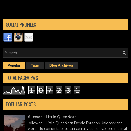
SOCIAL PROFILES
Popular
Tags
Blog Archives
TOTAL PAGEVIEWS
1
0
7
2
3
1
POPULAR POSTS
Allowed - Little QueeNotn
Allowed - Little QueeNotn Desde Estados Unidos viene
vibrando con un talento tan genial y con un género musical