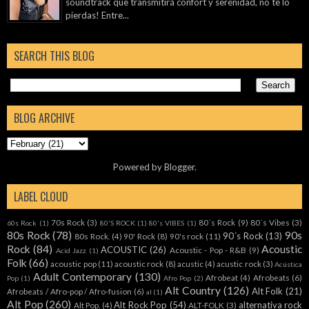
soundtrack que transmitirá confort y serenidad, no te lo
pierdas! Entre...
SEARCH THIS BLOG
BLOG ARCHIVE
Powered by
Blogger
.
LABEL CLOUD
70s Rock
(3)
80´s Rock
(9)
80´s Vibes
(3)
60s Rock
(1)
80'S ROCK
(1)
80's VIBES
(1)
80s Rock
(78)
90s
90´s Rock
(13)
80s Rock.
(4)
90' Rock
(8)
90's rock
(11)
Rock
(84)
Acoustic
ACOUSTIC
(26)
Acoustic - Pop - R&B
(9)
Acid Jazz
(1)
Folk
(66)
acoustic pop
(11)
acoustic rock
(8)
acustic
(4)
acustic rock
(3)
Acústica
Adult Contemporary
(130)
Afrobeat
(4)
Afrobeats
(6)
Pop
(1)
Afro Pop
(2)
Alt Country
(126)
Alt Folk
(21)
Afrobeats / Afro-pop / Afro-fusion
(6)
al
(1)
Alt Pop
(260)
Alt Rock Pop
(54)
alternativa rock
Alt Pop.
(4)
ALT-FOLK
(3)