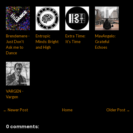
Brendemere -
Entropic
Extra Time:
MavAngelo:
Just Don't
Minds: Bright
It's Time
Grateful
Ask me to
and High
Echoes
Dance
VARGEN -
Vargen
← Newer Post
Home
Older Post →
0 comments: