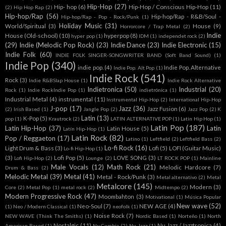
Hip-Hop
(27)
Hip- hop
(6)
Hip-Hop / Conscious Hip-Hop
(11)
(2)
Hip Hop Rap
(2)
Hip-hop/Rap
(56)
Hip-hop/Rap - R&B/Soul -
Hip-hop/Rap - Pop - Rock/Punk
(1)
Holiday Music
(31)
World/Spiritual
(3)
House
(9)
Horrorcore / Trap Metal
(2)
Indie
House (Old-school)
(10)
hyperpop
(8)
hyper pop
(1)
IDM
(1)
independet rock
(2)
(29)
Indie (Melodic Pop Rock)
(23)
Indie Dance
(23)
Indie Electronic
(15)
Indie Folk
(60)
INDIE FOLK SINGER-SONGWRITER BAND (Soft Band Sound)
(1)
Indie Pop
(340)
indie pop.
(4)
Indie Pop. Alternative
Indie Pop. Alt Pop
(1)
Indie Rock
(541)
Rock
(3)
Indie R&BSlap House
(1)
Indie Rock Alternative
Indietronica
(50)
Industrial
(20)
Rock
(1)
Indie RockIndie Pop
(1)
indietrónica
(1)
Industrial Metal
(4)
instrumental
(11)
Instrumental Hip-Hop
(2)
International Hip-Hop
J-pop
(17)
Jazz
(36)
Jazz Fusion
(6)
(2)
Irish Based
(1)
Jangle Pop
(2)
Jazz Pop
(2)
K
Latin
(13)
K-Pop
(5)
pop
(1)
Krautrock
(2)
LATIN ALTERNATIVE POP
(1)
Latin Hip Hop
(1)
Latin Pop
(187)
Latin Hip-Hop
(37)
Latin
Latin House
(5)
Latín Hip-Hop
(1)
Latin Rock
(82)
Pop / Reggaeton
(17)
Latino
(1)
Leftfield
(2)
Leftfield Bass
(2)
Lo-fi Rock
(16)
Light Drum & Bass
(3)
Lofi
(5)
LOFI (Guitar Music)
Lo-fi Hip-Hop
(1)
(3)
Lofi Pop
(5)
LOVE SONG
(3)
Lofi Hip-Hop
(2)
Lounge
(2)
LT ROCK POP
(1)
Mainline
Male Vocals
(12)
Math Rock
(21)
Melodic Hardcore
(7)
Drum & Bass
(2)
Melodic Metal
(39)
Metal
(41)
Metal - Rock/Punk
(3)
Metal alternativo
(2)
Metal
Metalcore
(145)
Modern
(3)
Core
(2)
Metal Pop
(1)
metal rock
(2)
Midtempo
(2)
Modern Progressive Rock
(47)
Moombahton
(3)
Motivational
(1)
Música Popular
New wave
(52)
Neo-Soul
(7)
NEW AGE
(4)
(1)
Neo / Modern Classical
(1)
neofolk
(1)
Noise Rock
(7)
NEW WAVE (Think The Smiths)
(1)
Nordic Based
(1)
Norteño
(1)
North
Nostalgic
(11)
Nu Jazz / Jazztronica
(4)
American Based
(1)
Nu Cumbia
(2)
Nu Jazz
(1)