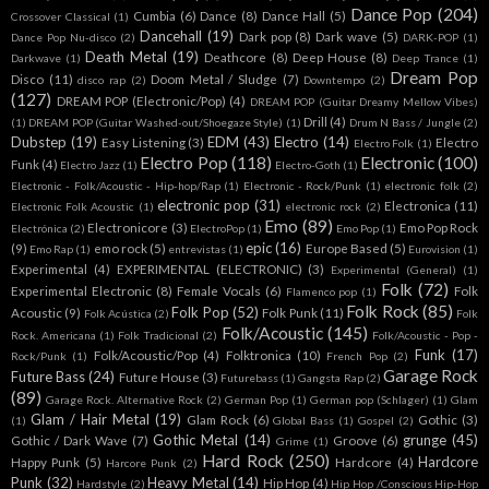
Dance Pop
(204)
Cumbia
(6)
Dance
(8)
Dance Hall
(5)
Crossover Classical
(1)
Dancehall
(19)
Dark pop
(8)
Dark wave
(5)
Dance Pop Nu-disco
(2)
DARK-POP
(1)
Death Metal
(19)
Deathcore
(8)
Deep House
(8)
Darkwave
(1)
Deep Trance
(1)
Dream Pop
Disco
(11)
Doom Metal / Sludge
(7)
disco rap
(2)
Downtempo
(2)
(127)
DREAM POP (Electronic/Pop)
(4)
DREAM POP (Guitar Dreamy Mellow Vibes)
Drill
(4)
(1)
DREAM POP (Guitar Washed-out/Shoegaze Style)
(1)
Drum N Bass / Jungle
(2)
Dubstep
(19)
EDM
(43)
Electro
(14)
Easy Listening
(3)
Electro
Electro Folk
(1)
Electro Pop
(118)
Electronic
(100)
Funk
(4)
Electro Jazz
(1)
Electro-Goth
(1)
Electronic - Folk/Acoustic - Hip-hop/Rap
(1)
Electronic - Rock/Punk
(1)
electronic folk
(2)
electronic pop
(31)
Electronica
(11)
Electronic Folk Acoustic
(1)
electronic rock
(2)
Emo
(89)
Electronicore
(3)
Emo Pop Rock
Electrónica
(2)
ElectroPop
(1)
Emo Pop
(1)
epic
(16)
(9)
emo rock
(5)
Europe Based
(5)
Emo Rap
(1)
entrevistas
(1)
Eurovision
(1)
Experimental
(4)
EXPERIMENTAL (ELECTRONIC)
(3)
Experimental (General)
(1)
Folk
(72)
Experimental Electronic
(8)
Female Vocals
(6)
Folk
Flamenco pop
(1)
Folk Rock
(85)
Folk Pop
(52)
Acoustic
(9)
Folk Punk
(11)
Folk Acústica
(2)
Folk
Folk/Acoustic
(145)
Rock. Americana
(1)
Folk Tradicional
(2)
Folk/Acoustic - Pop -
Funk
(17)
Folk/Acoustic/Pop
(4)
Folktronica
(10)
Rock/Punk
(1)
French Pop
(2)
Garage Rock
Future Bass
(24)
Future House
(3)
Futurebass
(1)
Gangsta Rap
(2)
(89)
Garage Rock. Alternative Rock
(2)
German Pop
(1)
German pop (Schlager)
(1)
Glam
Glam / Hair Metal
(19)
Glam Rock
(6)
Gothic
(3)
(1)
Global Bass
(1)
Gospel
(2)
Gothic Metal
(14)
grunge
(45)
Gothic / Dark Wave
(7)
Groove
(6)
Grime
(1)
Hard Rock
(250)
Hardcore
Happy Punk
(5)
Hardcore
(4)
Harcore Punk
(2)
Punk
(32)
Heavy Metal
(14)
Hip Hop
(4)
Hardstyle
(2)
Hip Hop /Conscious Hip-Hop