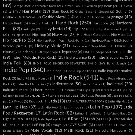
(89)
Garage Rock. Alternative Rock
(2)
German Pop
(1)
German pop (Schlager)
(1)
Glam
Glam / Hair Metal
(19)
Glam Rock
(6)
Gothic
(3)
(1)
Global Bass
(1)
Gospel
(2)
Gothic Metal
(14)
grunge
(45)
Gothic / Dark Wave
(7)
Groove
(6)
Grime
(1)
Hard Rock
(250)
Hardcore
Happy Punk
(5)
Hardcore
(4)
Harcore Punk
(2)
Punk
(32)
Heavy Metal
(14)
Hip Hop
(3)
Hardstyle
(2)
Hip Hop /Conscious Hip-Hop
Hip-Hop
(27)
Hip- hop
(6)
Hip-Hop / Conscious Hip-Hop
(11)
(2)
Hip Hop Rap
(2)
Hip-hop/Rap
(56)
Hip-hop/Rap - R&B/Soul -
Hip-hop/Rap - Pop - Rock/Punk
(1)
Holiday Music
(31)
World/Spiritual
(3)
House
(9)
Horrorcore / Trap Metal
(2)
Indie
House (Old-school)
(10)
hyperpop
(8)
hyper pop
(1)
IDM
(1)
independet rock
(2)
(29)
Indie (Melodic Pop Rock)
(23)
Indie Dance
(23)
Indie Electronic
(15)
Indie Folk
(60)
INDIE FOLK SINGER-SONGWRITER BAND (Soft Band Sound)
(1)
Indie Pop
(340)
indie pop.
(4)
Indie Pop. Alternative
Indie Pop. Alt Pop
(1)
Indie Rock
(541)
Rock
(3)
Indie R&BSlap House
(1)
Indie Rock Alternative
Indietronica
(50)
Industrial
(20)
Rock
(1)
Indie RockIndie Pop
(1)
indietrónica
(1)
Industrial Metal
(4)
instrumental
(11)
Instrumental Hip-Hop
(2)
International Hip-Hop
J-pop
(17)
Jazz
(36)
Jazz Fusion
(6)
(2)
Irish Based
(1)
Jangle Pop
(2)
Jazz Pop
(2)
K
Latin
(13)
K-Pop
(5)
pop
(1)
Krautrock
(2)
LATIN ALTERNATIVE POP
(1)
Latin Hip Hop
(1)
Latin Pop
(187)
Latin Hip-Hop
(37)
Latin
Latin House
(5)
Latín Hip-Hop
(1)
Latin Rock
(82)
Pop / Reggaeton
(17)
Latino
(1)
Leftfield
(2)
Leftfield Bass
(2)
Lo-fi Rock
(16)
Light Drum & Bass
(3)
Lofi
(5)
LOFI (Guitar Music)
Lo-fi Hip-Hop
(1)
(3)
Lofi Pop
(5)
LOVE SONG
(3)
Lofi Hip-Hop
(2)
Lounge
(2)
LT ROCK POP
(1)
Mainline
Male Vocals
(12)
Math Rock
(21)
Melodic Hardcore
(7)
Drum & Bass
(2)