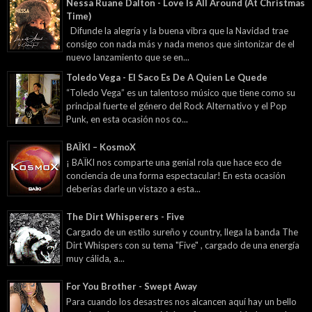
Nessa Ruane Dalton - Love Is All Around (At Christmas
Time)
Difunde la alegría y la buena vibra que la Navidad trae
consigo con nada más y nada menos que sintonizar de el
nuevo lanzamiento que se en...
Toledo Vega - El Saco Es De A Quien Le Quede
“Toledo Vega” es un talentoso músico que tiene como su
principal fuerte el género del Rock Alternativo y el Pop
Punk, en esta ocasión nos co...
BAÏKI – KosmoX
¡ BAÏKI nos comparte una genial rola que hace eco de
conciencia de una forma espectacular! En esta ocasión
deberías darle un vistazo a esta...
The Dirt Whisperers - Five
Cargado de un estilo sureño y country, llega la banda The
Dirt Whispers con su tema "Five" , cargado de una energía
muy cálida, a...
For You Brother - Swept Away
Para cuando los desastres nos alcancen aquí hay un bello