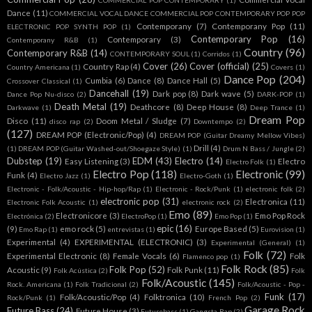
COMMERCIAL POP CONTEMPORARY
(1)
Dance
(11)
COMMERCIAL VOCAL DANCE COMMERCIAL POP CONTEMPORARY POP POP
Contemporany
(7)
Contemporany Pop
(11)
ELECTRONIC POP SYNTH POP
(1)
Contemporary Pop
(16)
Contemporary
(3)
Contemporany R&B
(1)
Country
(96)
Contemporary R&B
(14)
CONTEMPORARY SOUL
(1)
Corridos
(1)
Cover
(26)
Cover (official)
(25)
Country Rap
(4)
Country Americana
(1)
Covers
(1)
Dance Pop
(204)
Cumbia
(6)
Dance
(8)
Dance Hall
(5)
Crossover Classical
(1)
Dancehall
(19)
Dark pop
(8)
Dark wave
(5)
Dance Pop Nu-disco
(2)
DARK-POP
(1)
Death Metal
(19)
Deathcore
(8)
Deep House
(8)
Darkwave
(1)
Deep Trance
(1)
Dream Pop
Disco
(11)
Doom Metal / Sludge
(7)
disco rap
(2)
Downtempo
(2)
(127)
DREAM POP (Electronic/Pop)
(4)
DREAM POP (Guitar Dreamy Mellow Vibes)
Drill
(4)
(1)
DREAM POP (Guitar Washed-out/Shoegaze Style)
(1)
Drum N Bass / Jungle
(2)
Dubstep
(19)
EDM
(43)
Electro
(14)
Easy Listening
(3)
Electro
Electro Folk
(1)
Electro Pop
(118)
Electronic
(99)
Funk
(4)
Electro Jazz
(1)
Electro-Goth
(1)
Electronic - Folk/Acoustic - Hip-hop/Rap
(1)
Electronic - Rock/Punk
(1)
electronic folk
(2)
electronic pop
(31)
Electronica
(11)
Electronic Folk Acoustic
(1)
electronic rock
(2)
Emo
(89)
Electronicore
(3)
Emo Pop Rock
Electrónica
(2)
ElectroPop
(1)
Emo Pop
(1)
epic
(16)
(9)
emo rock
(5)
Europe Based
(5)
Emo Rap
(1)
entrevistas
(1)
Eurovision
(1)
Experimental
(4)
EXPERIMENTAL (ELECTRONIC)
(3)
Experimental (General)
(1)
Folk
(72)
Experimental Electronic
(8)
Female Vocals
(6)
Folk
Flamenco pop
(1)
Folk Rock
(85)
Folk Pop
(52)
Acoustic
(9)
Folk Punk
(11)
Folk Acústica
(2)
Folk
Folk/Acoustic
(145)
Rock. Americana
(1)
Folk Tradicional
(2)
Folk/Acoustic - Pop -
Funk
(17)
Folk/Acoustic/Pop
(4)
Folktronica
(10)
Rock/Punk
(1)
French Pop
(2)
Garage Rock
Future Bass
(24)
Future House
(3)
Futurebass
(1)
Gangsta Rap
(2)