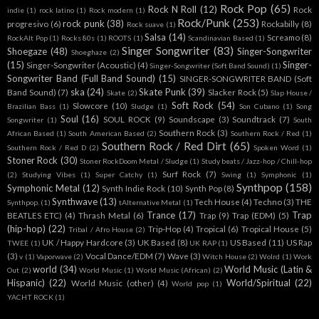
Rock Pop
(65)
Rock N Roll
(12)
Rock
indie
(1)
rock latino
(1)
Rock modern
(1)
Rock/Punk
(253)
rock punk
(38)
progresivo
(6)
Rockabilly
(8)
Rock suave
(1)
Salsa
(14)
Screamo
(8)
RockAlt Pop
(1)
Rocks 80s
(1)
ROOTS
(1)
Scandinavian Based
(1)
Singer Songwriter
(83)
Shoegaze
(48)
Singer-Songwriter
Shoeghaze
(2)
(15)
Singer-
Singer-Songwriter (Acoustic)
(4)
Singer-Songwriter (Soft Band Sound)
(1)
Songwriter Band (Full Band Sound)
(15)
SINGER-SONGWRITER BAND (Soft
ska
(24)
Skate Punk
(39)
Band Sound)
(7)
Slacker Rock
(5)
Skate
(2)
Slap House /
Soft Rock
(54)
Slowcore
(10)
Brazilian Bass
(1)
Sludge
(1)
Son Cubano
(1)
Song
Soul
(16)
SOUL ROCK
(9)
Soundscape
(3)
Soundtrack
(7)
Songwriter
(1)
South
Southern Rock
(3)
African Based
(1)
South American Based
(2)
Southern Rock / Red
(1)
Southern Rock / Red Dirt
(65)
Southern Rock / Red D
(2)
Spoken Word
(1)
Stoner Rock
(30)
Stoner RockDoom Metal / Sludge
(1)
Study beats / Jazz-hop / Chill-hop
Surf Rock
(7)
(2)
Studying Vibes
(1)
Super Catchy
(1)
Swing
(1)
Symphonic
(1)
Synthpop
(158)
Symphonic Metal
(12)
Synth Indie Rock
(10)
Synth Pop
(8)
Synthwave
(13)
Tech House
(4)
Techno
(3)
THE
Synthpop.
(1)
tAlternative Metal
(1)
Trance
(17)
Trap
BEATLES ETC)
(4)
Thrash Metal
(6)
Trap
(9)
Trap (EDM)
(5)
(hip-hop)
(22)
Trip-Hop
(4)
Tropical
(6)
Tropical House
(5)
Tribal / Afro House
(2)
UK / Happy Hardcore
(3)
UK Based
(8)
US Based
(11)
US Rap
TWEE
(1)
UK RAP
(1)
(3)
Vocal Dance/EDM
(7)
Wave
(3)
v
(1)
Vaporwave
(2)
Witch House
(2)
Wolrd
(1)
Work
world
(34)
World Music (Latin &
Out
(2)
World Music
(1)
World Music (African)
(2)
Hispanic)
(22)
World/Spiritual
(22)
World Music (other)
(4)
World pop
(1)
YACHT ROCK
(1)