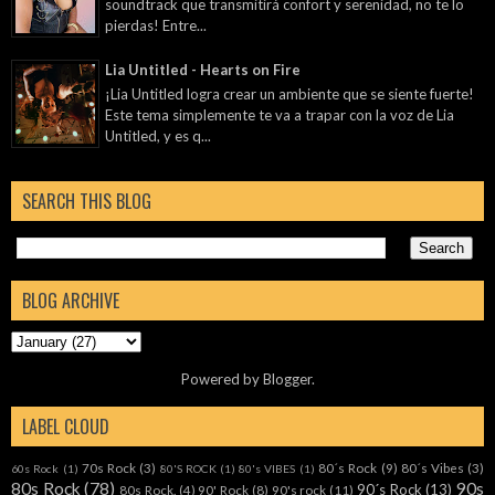
soundtrack que transmitirá confort y serenidad, no te lo
pierdas! Entre...
Lia Untitled - Hearts on Fire
¡Lia Untitled logra crear un ambiente que se siente fuerte!
Este tema simplemente te va a trapar con la voz de Lia
Untitled, y es q...
SEARCH THIS BLOG
BLOG ARCHIVE
Powered by
Blogger
.
LABEL CLOUD
70s Rock
(3)
80´s Rock
(9)
80´s Vibes
(3)
60s Rock
(1)
80'S ROCK
(1)
80's VIBES
(1)
80s Rock
(78)
90s
90´s Rock
(13)
80s Rock.
(4)
90' Rock
(8)
90's rock
(11)