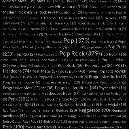
Melodic Metal
(39)
Metal
(41)
Metal - Rock/Punk
(3)
Metal alternativo
(2)
Metal
Metalcore
(145)
Modern
(3)
Core
(2)
Metal Pop
(1)
metal rock
(2)
Midtempo
(2)
Modern Progressive Rock
(47)
Moombahton
(3)
Motivational
(1)
Música Popular
New wave
(52)
Neo-Soul
(7)
NEW AGE
(4)
(1)
Neo / Modern Classical
(1)
neofolk
(1)
Noise Rock
(7)
NEW WAVE (Think The Smiths)
(1)
Nordic Based
(1)
Norteño
(1)
North
Nostalgic
(11)
Nu Jazz / Jazztronica
(4)
American Based
(1)
Nu Cumbia
(2)
Nu Jazz
(1)
Nu Metal
(4)
Nu-disco
(3)
Old-school Hip-Hop
(1)
Pdychedelic Rock
(1)
Peak / Driving
Pop
(373)
Pop -
Techno
(1)
Phonk
(1)
Political Hip-Hop
(2)
Pop - R&B/Soul
(1)
Pop Punk
Rock/Punk
(3)
pop alternativo
(5)
Pop indie
(3)
pop latino
(7)
Pop Alt
(1)
Pop Rock
(379)
(233)
Pop Rap
(27)
Pop Rock.
(16)
Pop Reagge
(1)
Popular Music
Pop Rock. Indie Rock
(4)
pop world
(3)
POP-PUNK
(2)
Popular
(1)
Post-
(26)
Post Rock
(50)
Post-grunge
(26)
Post Metal
(4)
post punk
(11)
Hardcore
(74)
Post-Metal
(17)
post-punk
(48)
Power Pop
(60)
POWER
Progressive Rock
(12)
POP (BEACH BOYS
(4)
Prog Rock
(9)
progresive rock
(5)
Progressive House
(6)
progressive metal
(10)
Progressive Metal / Djen
(2)
Progressive Rock
(84)
Progressive Metal / Djent
(38)
Psychedelic
(14)
Psychedelic Rock
(57)
Psytrance
Psychedelic / Freak Folk
(2)
Psychedelyc Rock
(2)
Punk
(181)
Punk Rock
(19)
(3)
Punk Indie Rock
(4)
PunkPop Punk
(1)
PunkPunk
R&B
(19)
R&B/Soul
(57)
Rap
(29)
Rap Metal
(19)
(1)
Quieky
(1)
R&B Soul
(1)
Reggaeton
(90)
Reggae
(20)
Regional
Rap Rock
(4)
RAP UK
(1)
regg
(1)
mexicana
(42)
Regional Mexicano
(4)
Relaxing
(8)
Remix
(11)
Remix (official)
(4)
Retro Guitar Rock Pop
(11)
Retro Soul
(10)
Rhythm And Blues
(1)
Riddim / Tearout
(2)
Rock
(130)
rock alternativo
(15)
Rock Blues
(4)
rock independiente
(3)
Rock