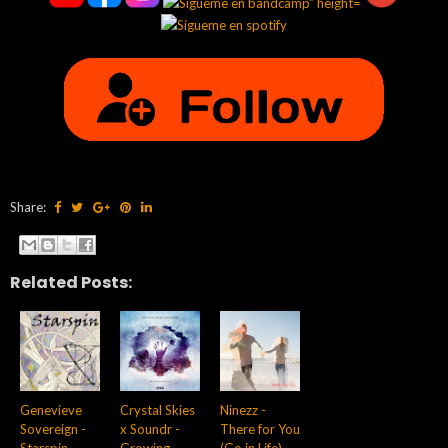
Share:
Related Posts:
Genevieve
Crystal Skies
Ninezz -
Sovereign -
x Soundr -
There for You
Starspin
Growing
(Go in Life)