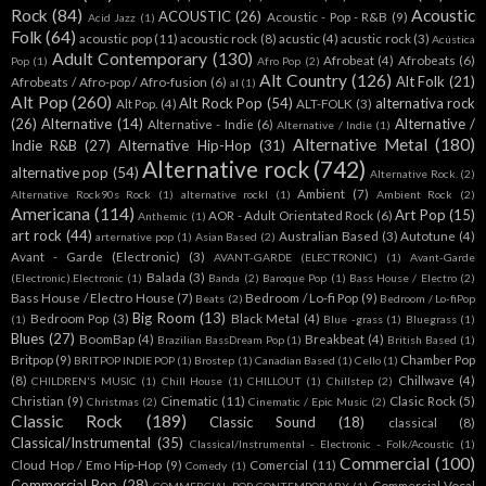
Rock
(84)
Acoustic
ACOUSTIC
(26)
Acoustic - Pop - R&B
(9)
Acid Jazz
(1)
Folk
(64)
acoustic pop
(11)
acoustic rock
(8)
acustic
(4)
acustic rock
(3)
Acústica
Adult Contemporary
(130)
Afrobeat
(4)
Afrobeats
(6)
Pop
(1)
Afro Pop
(2)
Alt Country
(126)
Alt Folk
(21)
Afrobeats / Afro-pop / Afro-fusion
(6)
al
(1)
Alt Pop
(260)
Alt Rock Pop
(54)
alternativa rock
Alt Pop.
(4)
ALT-FOLK
(3)
(26)
Alternative
(14)
Alternative /
Alternative - Indie
(6)
Alternative / Indie
(1)
Alternative Metal
(180)
Indie R&B
(27)
Alternative Hip-Hop
(31)
Alternative rock
(742)
alternative pop
(54)
Alternative Rock.
(2)
Ambient
(7)
Alternative Rock90s Rock
(1)
alternative rockl
(1)
Ambient Rock
(2)
Americana
(114)
Art Pop
(15)
AOR - Adult Orientated Rock
(6)
Anthemic
(1)
art rock
(44)
Australian Based
(3)
Autotune
(4)
arternative pop
(1)
Asian Based
(2)
Avant - Garde (Electronic)
(3)
AVANT-GARDE (ELECTRONIC)
(1)
Avant-Garde
Balada
(3)
(Electronic).Electronic
(1)
Banda
(2)
Baroque Pop
(1)
Bass House / Electro
(2)
Bass House / Electro House
(7)
Bedroom / Lo-fi Pop
(9)
Beats
(2)
Bedroom / Lo-fiPop
Big Room
(13)
Bedroom Pop
(3)
Black Metal
(4)
(1)
Blue -grass
(1)
Bluegrass
(1)
Blues
(27)
BoomBap
(4)
Breakbeat
(4)
Brazilian BassDream Pop
(1)
British Based
(1)
Britpop
(9)
Chamber Pop
BRITPOP INDIE POP
(1)
Brostep
(1)
Canadian Based
(1)
Cello
(1)
(8)
Chillwave
(4)
CHILDREN'S MUSIC
(1)
Chill House
(1)
CHILLOUT
(1)
Chillstep
(2)
Christian
(9)
Cinematic
(11)
Clasic Rock
(5)
Christmas
(2)
Cinematic / Epic Music
(2)
Classic Rock
(189)
Classic Sound
(18)
classical
(8)
Classical/Instrumental
(35)
Classical/Instrumental - Electronic - Folk/Acoustic
(1)
Commercial
(100)
Cloud Hop / Emo Hip-Hop
(9)
Comercial
(11)
Comedy
(1)
Commercial Pop
(28)
Commercial Vocal