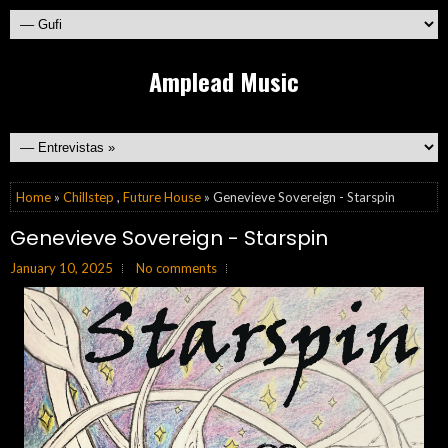
Amplead Music
Home
»
Chillstep
,
Future House
» Genevieve Sovereign - Starspin
Genevieve Sovereign - Starspin
January 10, 2025
No comments