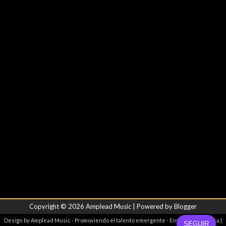
Copyright ©
2026
Amplead Music
| Powered by
Blogger
Design by
Amplead Music
- Promoviendo el talento emergente -
Envíanos tu música
|
SEGUIR