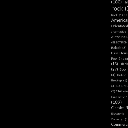
(180)
a
rock
(
Rock
(1)
al
America
Orientate
arternative
Autotune
(
(ELECTRON
Balada
(3)
Bass House
Pop
(9)
Bed
(13)
Blac
(27)
Boom
(4)
British
Brostep
(1)
CHILDREN'
Chillwa
(2)
Cinematic /
(189)
Classical/
Electronic -
Comedy
(1
Commerc