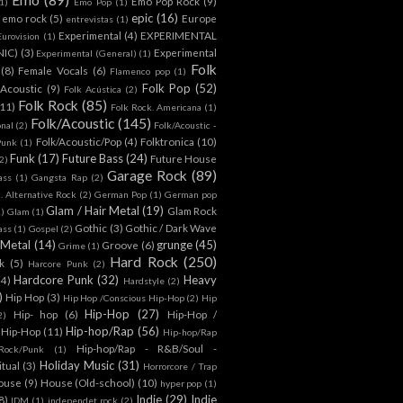
Emo Pop Rock
(9)
1)
Emo Pop
(1)
epic
(16)
emo rock
(5)
Europe
entrevistas
(1)
Experimental
(4)
EXPERIMENTAL
Eurovision
(1)
NIC)
(3)
Experimental
Experimental (General)
(1)
Folk
(8)
Female Vocals
(6)
Flamenco pop
(1)
Folk Pop
(52)
 Acoustic
(9)
Folk Acústica
(2)
Folk Rock
(85)
(11)
Folk Rock. Americana
(1)
Folk/Acoustic
(145)
onal
(2)
Folk/Acoustic -
Folk/Acoustic/Pop
(4)
Folktronica
(10)
Punk
(1)
Funk
(17)
Future Bass
(24)
Future House
2)
Garage Rock
(89)
ass
(1)
Gangsta Rap
(2)
. Alternative Rock
(2)
German Pop
(1)
German pop
Glam / Hair Metal
(19)
Glam Rock
1)
Glam
(1)
Gothic
(3)
Gothic / Dark Wave
ass
(1)
Gospel
(2)
 Metal
(14)
grunge
(45)
Groove
(6)
Grime
(1)
Hard Rock
(250)
k
(5)
Harcore Punk
(2)
Hardcore Punk
(32)
Heavy
(4)
Hardstyle
(2)
)
Hip Hop
(3)
Hip Hop /Conscious Hip-Hop
(2)
Hip
Hip-Hop
(27)
Hip- hop
(6)
Hip-Hop /
2)
Hip-hop/Rap
(56)
 Hip-Hop
(11)
Hip-hop/Rap
Hip-hop/Rap - R&B/Soul -
ock/Punk
(1)
Holiday Music
(31)
itual
(3)
Horrorcore / Trap
ouse
(9)
House (Old-school)
(10)
hyper pop
(1)
Indie
(29)
Indie
8)
IDM
(1)
independet rock
(2)