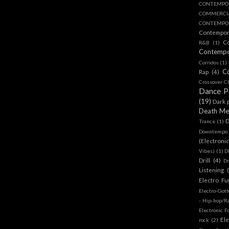
CONTEMPO
COMMERC
CONTEMPOR
Contempo
C
R&B
(1)
Contemp
Corridos
(1)
C
Rap
(4)
Crossover Cl
Dance 
(19)
Dark 
Death Me
D
Trance
(1)
Downtempo
(Electroni
Vibes)
(1)
D
Drill
(4)
D
Listening
Electro Fu
Electro-Got
- Hip-hop/R
Electronic F
Ele
rock
(2)