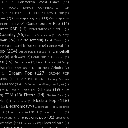
Commercial Vocal Dance
(11)
RARY
(1)
IAL VOCAL DANCE COMMERCIAL POP
ARY POP POP ELECTRONIC POP SYNTH POP
(1)
rany
(7)
Contemporany Pop
(11)
Contemporany
Contemporary Pop
(16)
ontemporary
(3)
orary R&B
(14)
CONTEMPORARY SOUL
(1)
Country
(96)
Country
Country Americana
(1)
over
(26)
Cover (official)
(25)
Covers
(1)
Cumbia
(6)
Dance
(8)
Dance Hall
(5)
assical
(1)
Pop
(204)
Dancehall
Dance Pop Nu-disco
(2)
pop
(8)
Dark wave
(5)
DARK-POP
(1)
Darkwave
(1)
tal
(19)
Deathcore
(8)
Deep House
(8)
Deep
isco
(11)
Doom Metal / Sludge
(7)
disco rap
(2)
Dream Pop
(127)
DREAM POP
(2)
c/Pop)
(4)
DREAM POP (Guitar Dreamy Mellow
REAM POP (Guitar Washed-out/Shoegaze Style)
(1)
Dubstep
(19)
Easy
rum N Bass / Jungle
(2)
EDM
(43)
Electro
(14)
(3)
Electro Folk
(1)
Electro Pop
(118)
nk
(4)
Electro Jazz
(1)
Electronic
(99)
h
(1)
Electronic - Folk/Acoustic
ap
(1)
Electronic - Rock/Punk
(1)
electronic folk
(2)
electronic pop
(31)
olk Acoustic
(1)
electronic
ctronica
(11)
Electronicore
(3)
Electrónica
(2)
Emo
(89)