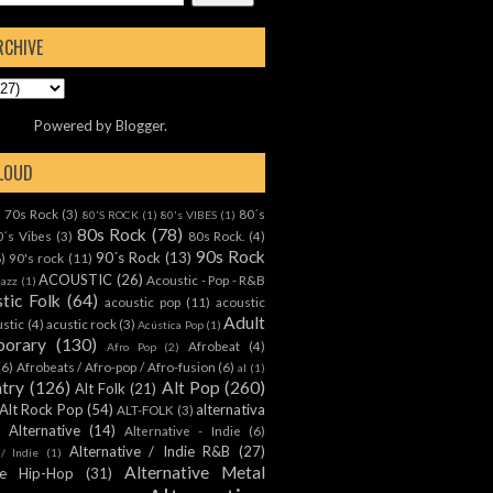
RCHIVE
Powered by
Blogger
.
CLOUD
70s Rock
(3)
80´s
)
80'S ROCK
(1)
80's VIBES
(1)
80s Rock
(78)
0´s Vibes
(3)
80s Rock.
(4)
90s Rock
90´s Rock
(13)
8)
90's rock
(11)
ACOUSTIC
(26)
Acoustic - Pop - R&B
Jazz
(1)
tic Folk
(64)
acoustic pop
(11)
acoustic
Adult
ustic
(4)
acustic rock
(3)
Acústica Pop
(1)
orary
(130)
Afrobeat
(4)
Afro Pop
(2)
(6)
Afrobeats / Afro-pop / Afro-fusion
(6)
al
(1)
ntry
(126)
Alt Pop
(260)
Alt Folk
(21)
Alt Rock Pop
(54)
alternativa
ALT-FOLK
(3)
Alternative
(14)
Alternative - Indie
(6)
Alternative / Indie R&B
(27)
 / Indie
(1)
Alternative Metal
ive Hip-Hop
(31)