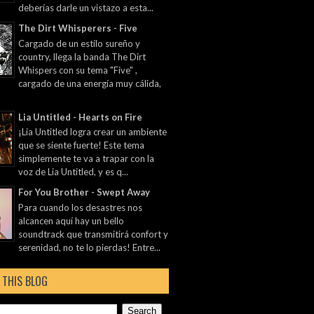
deberías darle un vistazo a esta...
The Dirt Whisperers - Five
Cargado de un estilo sureño y
country, llega la banda The Dirt
Whispers con su tema "Five" ,
cargado de una energía muy cálida,
Lia Untitled - Hearts on Fire
¡Lia Untitled logra crear un ambiente
que se siente fuerte! Este tema
simplemente te va a trapar con la
voz de Lia Untitled, y es q...
For You Brother - Swept Away
Para cuando los desastres nos
alcancen aquí hay un bello
soundtrack que transmitirá confort y
serenidad, no te lo pierdas! Entre...
 THIS BLOG