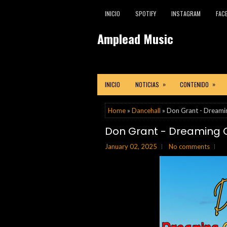
INICIO
SPOTIFY
INSTAGRAM
FAC
Amplead Music
»
»
INICIO
NOTICIAS
CONTENIDO
Home
»
Dancehall
» Don Grant - Dreami
Don Grant - Dreaming O
January 02, 2025
No comments