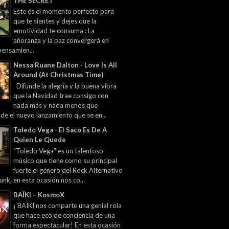
THE SECRET
Este es el momento perfecto para
que te sientes y dejes que la
emotividad te consuma : La
añoranza y la paz convergerá en
pensamien...
Nessa Ruane Dalton - Love Is All
Around (At Christmas Time)
Difunde la alegría y la buena vibra
que la Navidad trae consigo con
nada más y nada menos que
 de el nuevo lanzamiento que se en...
Toledo Vega - El Saco Es De A
Quien Le Quede
“Toledo Vega” es un talentoso
músico que tiene como su principal
fuerte el género del Rock Alternativo
unk, en esta ocasión nos co...
BAÏKI – KosmoX
¡ BAÏKI nos comparte una genial rola
que hace eco de conciencia de una
forma espectacular! En esta ocasión