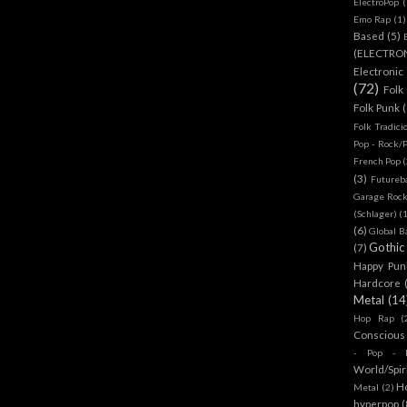
ElectroPop
(
Emo Rap
(1)
Based
(5)
(ELECTRO
Electronic
(72)
Folk
Folk Punk
Folk Tradici
Pop - Rock/
French Pop
(
(3)
Futureb
Garage Rock
(Schlager)
(
(6)
Global B
Gothic
(7)
Happy Pun
Hardcore
Metal
(14
Hop Rap
(
Conscious
- Pop - R
World/Spir
H
Metal
(2)
hyperpop
(