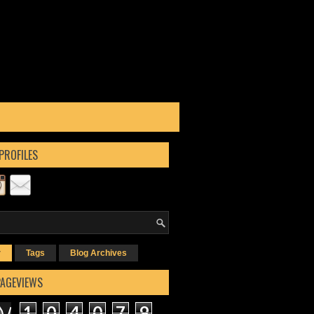
PROFILES
r
Tags
Blog Archives
PAGEVIEWS
1
0
4
0
7
9