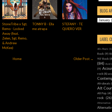
BLOG A
StoneTribe x Sgt.
TONNY B - Ella
STEFANY - TE
Remo - Locked
me atrapa
QUIERO VER
Away (feat.
Zelen, Sgt. Remo,
LABEL 
& Andrew
McKee)
60s Rock
(1
Rock
(9)
8
Home
Older Post →
90' Rock
(
(84)
Acid 
Acous
(9)
rock
(8)
ac
Contemp
Afrobeats
Alt Cou
Alt Pop.
(4)
rock
(26)
Alternative
Alternat