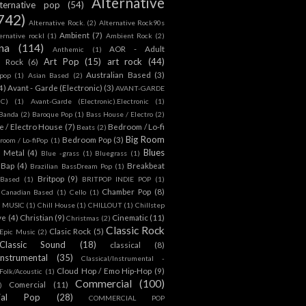
Alternative
lternative pop
(54)
742)
Alternative Rock.
(2)
Alternative Rock90s
Ambient
(7)
ternative rockl
(1)
Ambient Rock
(2)
na
(114)
AOR - Adult
Anthemic
(1)
Art Pop
(15)
art rock
(44)
d Rock
(6)
Australian Based
(3)
 pop
(1)
Asian Based
(2)
4)
Avant - Garde (Electronic)
(3)
AVANT-GARDE
IC)
(1)
Avant-Garde (Electronic).Electronic
(1)
Banda
(2)
Baroque Pop
(1)
Bass House / Electro
(2)
 / Electro House
(7)
Bedroom / Lo-fi
Beats
(2)
Big Room
Bedroom Pop
(3)
room / Lo-fiPop
(1)
Blues
k Metal
(4)
Blue -grass
(1)
Bluegrass
(1)
Bap
(4)
Breakbeat
Brazilian BassDream Pop
(1)
Britpop
(9)
 Based
(1)
BRITPOP INDIE POP
(1)
Chamber Pop
(8)
Canadian Based
(1)
Cello
(1)
S MUSIC
(1)
Chill House
(1)
CHILLOUT
(1)
Chillstep
ve
(4)
Christian
(9)
Cinematic
(11)
Christmas
(2)
Classic Rock
Clasic Rock
(5)
 Epic Music
(2)
Classic Sound
(18)
classical
(8)
Instrumental
(35)
Classical/Instrumental -
Cloud Hop / Emo Hip-Hop
(9)
 Folk/Acoustic
(1)
Commercial
(100)
Comercial
(11)
)
ial Pop
(28)
COMMERCIAL POP