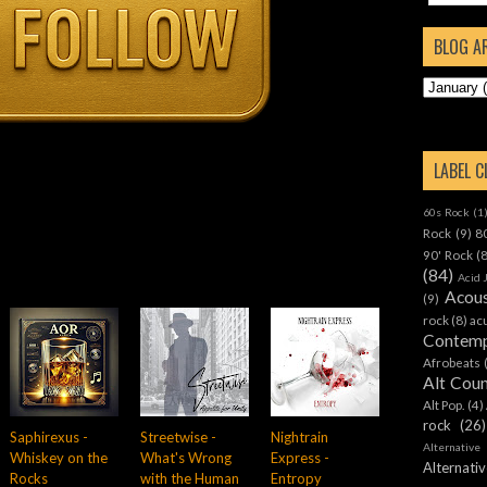
BLOG A
LABEL 
60s Rock
(1
Rock
(9)
8
90' Rock
(
(84)
Acid 
Acous
(9)
rock
(8)
ac
Contemp
Afrobeats
Alt Cou
Alt Pop.
(4)
rock
(26)
Saphirexus -
Streetwise -
Nightrain
Alternative
Whiskey on the
What's Wrong
Express -
Alternat
Rocks
with the Human
Entropy