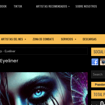
»
EBOOK
TIKTOK
ARTISTAS RECOMENDADOS
SOBRE NOSOTROS
»
»
ARTISTAS DEL MES
ZONA DE COMBATE
SERVICIOS
DESCARGAS
SOCIAL 
s - Eyeliner
Eyeliner
Popula
TOTAL 