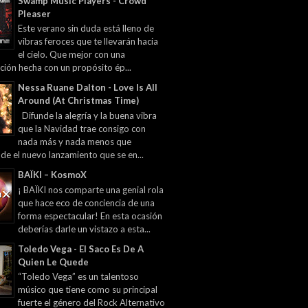
Swamp Music Players - Crowd
Pleaser
Este verano sin duda está lleno de
vibras feroces que te llevarán hacia
el cielo. Que mejor con una
ción hecha con un propósito ép...
Nessa Ruane Dalton - Love Is All
Around (At Christmas Time)
Difunde la alegría y la buena vibra
que la Navidad trae consigo con
nada más y nada menos que
 de el nuevo lanzamiento que se en...
BAÏKI – KosmoX
¡ BAÏKI nos comparte una genial rola
que hace eco de conciencia de una
forma espectacular! En esta ocasión
deberías darle un vistazo a esta...
Toledo Vega - El Saco Es De A
Quien Le Quede
“Toledo Vega” es un talentoso
músico que tiene como su principal
fuerte el género del Rock Alternativo