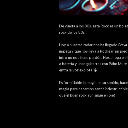
De vuelta a los 80s, este Rock es un bol
rock de los 80s.
Hoy a nuestro radar nos ha llegado
Freya
ímpetu y que nos lleva a Rockear sin pie
intro no nos tiene perdón. Nos ahoga en l
a batería y unas guitarras con Palm Mute
entra la voz explota 💣.
Es formidable la magia en su sonido, hace
magia para hacernos sentir indestructible
que el buen rock aún sigue en pie!