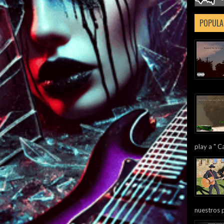
POPULA
play a " Ca
nuestros 