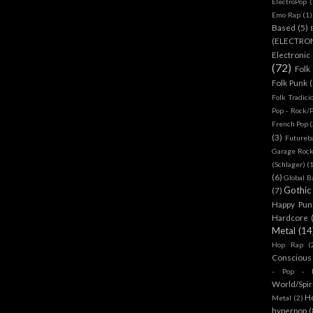
ElectroPop
(
Emo Rap
(1)
Based
(5)
(ELECTRO
Electronic
(72)
Folk
Folk Punk
Folk Tradici
Pop - Rock/
French Pop
(
(3)
Futureb
Garage Rock
(Schlager)
(
(6)
Global B
Gothic
(7)
Happy Pun
Hardcore
Metal
(14
Hop Rap
(
Conscious
- Pop - R
World/Spir
H
Metal
(2)
hyperpop
(