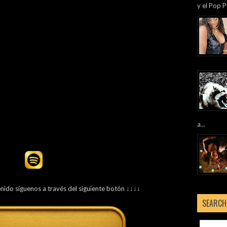
y el Pop P
a...
enido síguenos a través del siguiente botón ↓↓↓↓
SEARCH