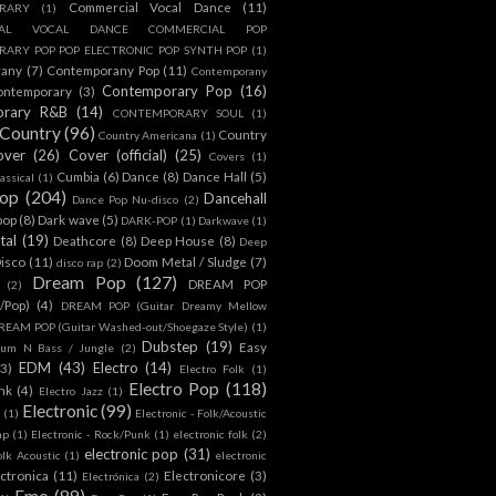
Commercial Vocal Dance
(11)
RARY
(1)
IAL VOCAL DANCE COMMERCIAL POP
ARY POP POP ELECTRONIC POP SYNTH POP
(1)
rany
(7)
Contemporany Pop
(11)
Contemporany
Contemporary Pop
(16)
ontemporary
(3)
orary R&B
(14)
CONTEMPORARY SOUL
(1)
Country
(96)
Country
Country Americana
(1)
over
(26)
Cover (official)
(25)
Covers
(1)
Cumbia
(6)
Dance
(8)
Dance Hall
(5)
assical
(1)
Pop
(204)
Dancehall
Dance Pop Nu-disco
(2)
pop
(8)
Dark wave
(5)
DARK-POP
(1)
Darkwave
(1)
tal
(19)
Deathcore
(8)
Deep House
(8)
Deep
isco
(11)
Doom Metal / Sludge
(7)
disco rap
(2)
Dream Pop
(127)
DREAM POP
(2)
c/Pop)
(4)
DREAM POP (Guitar Dreamy Mellow
REAM POP (Guitar Washed-out/Shoegaze Style)
(1)
Dubstep
(19)
Easy
rum N Bass / Jungle
(2)
EDM
(43)
Electro
(14)
(3)
Electro Folk
(1)
Electro Pop
(118)
nk
(4)
Electro Jazz
(1)
Electronic
(99)
h
(1)
Electronic - Folk/Acoustic
ap
(1)
Electronic - Rock/Punk
(1)
electronic folk
(2)
electronic pop
(31)
olk Acoustic
(1)
electronic
ctronica
(11)
Electronicore
(3)
Electrónica
(2)
Emo
(89)