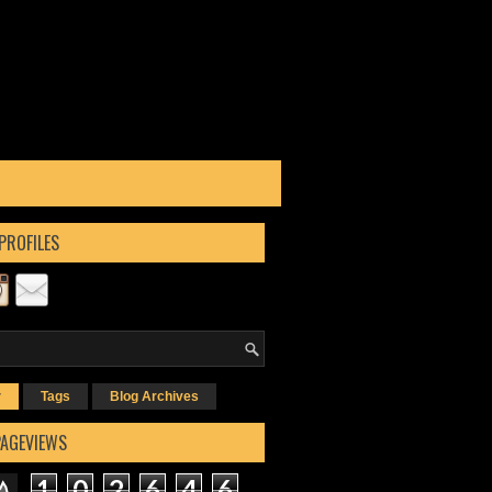
PROFILES
r
Tags
Blog Archives
PAGEVIEWS
1
0
2
6
4
6