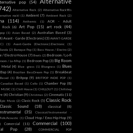
Alternative
lternative pop
(54)
742)
Alternative Rock.
(2)
Alternative Rock90s
Ambient
(7)
ternative rockl
(1)
Ambient Rock
(2)
na
(114)
AOR - Adult
Anthemic
(1)
Art Pop
(15)
art rock
(44)
d Rock
(6)
Australian Based
(3)
 pop
(1)
Asian Based
(2)
4)
Avant - Garde (Electronic)
(3)
AVANT-GARDE
IC)
(1)
Avant-Garde (Electronic).Electronic
(1)
Banda
(2)
Baroque Pop
(1)
Bass House / Electro
(2)
 / Electro House
(7)
Bedroom / Lo-fi
Beats
(2)
Big Room
Bedroom Pop
(3)
room / Lo-fiPop
(1)
Blues
k Metal
(4)
Blue -grass
(1)
Bluegrass
(1)
Bap
(4)
Breakbeat
Brazilian BassDream Pop
(1)
Britpop
(9)
 Based
(1)
BRITPOP INDIE POP
(1)
Chamber Pop
(8)
Canadian Based
(1)
Cello
(1)
S MUSIC
(1)
Chill House
(1)
CHILLOUT
(1)
Chillstep
ve
(4)
Christian
(9)
Cinematic
(11)
Christmas
(2)
Classic Rock
Clasic Rock
(5)
 Epic Music
(2)
Classic Sound
(18)
classical
(8)
Instrumental
(35)
Classical/Instrumental -
Cloud Hop / Emo Hip-Hop
(9)
 Folk/Acoustic
(1)
Commercial
(100)
Comercial
(11)
)
ial Pop
(28)
COMMERCIAL POP