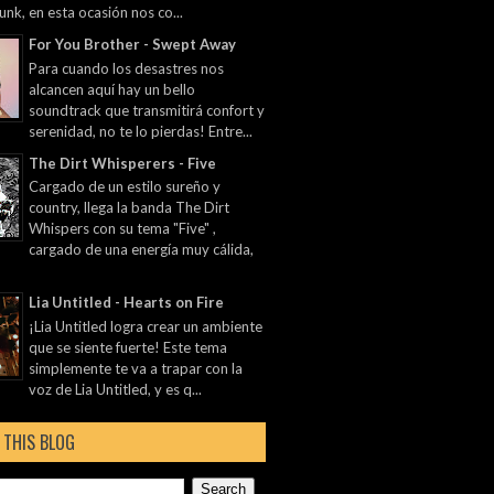
unk, en esta ocasión nos co...
For You Brother - Swept Away
Para cuando los desastres nos
alcancen aquí hay un bello
soundtrack que transmitirá confort y
serenidad, no te lo pierdas! Entre...
The Dirt Whisperers - Five
Cargado de un estilo sureño y
country, llega la banda The Dirt
Whispers con su tema "Five" ,
cargado de una energía muy cálida,
Lia Untitled - Hearts on Fire
¡Lia Untitled logra crear un ambiente
que se siente fuerte! Este tema
simplemente te va a trapar con la
voz de Lia Untitled, y es q...
 THIS BLOG