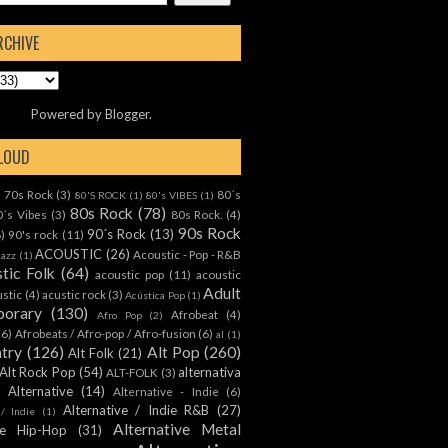
RCHIVE
Powered by
Blogger
.
CLOUD
70s Rock
(3)
80´s
)
80'S ROCK
(1)
80's VIBES
(1)
80s Rock
(78)
0´s Vibes
(3)
80s Rock.
(4)
90s Rock
90´s Rock
(13)
8)
90's rock
(11)
ACOUSTIC
(26)
Acoustic - Pop - R&B
Jazz
(1)
tic Folk
(64)
acoustic pop
(11)
acoustic
Adult
ustic
(4)
acustic rock
(3)
Acústica Pop
(1)
orary
(130)
Afrobeat
(4)
Afro Pop
(2)
(6)
Afrobeats / Afro-pop / Afro-fusion
(6)
al
(1)
ntry
(126)
Alt Pop
(260)
Alt Folk
(21)
Alt Rock Pop
(54)
alternativa
ALT-FOLK
(3)
Alternative
(14)
Alternative - Indie
(6)
Alternative / Indie R&B
(27)
 / Indie
(1)
Alternative Metal
ive Hip-Hop
(31)