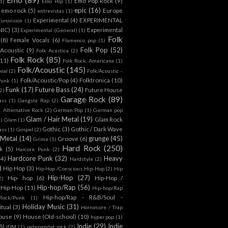
Emo Pop Rock
(9)
1)
Emo Pop
(1)
epic
(16)
emo rock
(5)
Europe
entrevistas
(1)
Experimental
(4)
EXPERIMENTAL
Eurovision
(1)
NIC)
(3)
Experimental
Experimental (General)
(1)
Folk
(8)
Female Vocals
(6)
Flamenco pop
(1)
Folk Pop
(52)
 Acoustic
(9)
Folk Acústica
(2)
Folk Rock
(85)
(11)
Folk Rock. Americana
(1)
Folk/Acoustic
(145)
onal
(2)
Folk/Acoustic -
Folk/Acoustic/Pop
(4)
Folktronica
(10)
Punk
(1)
Funk
(17)
Future Bass
(24)
Future House
2)
Garage Rock
(89)
ass
(1)
Gangsta Rap
(2)
. Alternative Rock
(2)
German Pop
(1)
German pop
Glam / Hair Metal
(19)
Glam Rock
1)
Glam
(1)
Gothic
(3)
Gothic / Dark Wave
ass
(1)
Gospel
(2)
 Metal
(14)
grunge
(45)
Groove
(6)
Grime
(1)
Hard Rock
(250)
k
(5)
Harcore Punk
(2)
Hardcore Punk
(32)
Heavy
(4)
Hardstyle
(2)
)
Hip Hop
(3)
Hip Hop /Conscious Hip-Hop
(2)
Hip
Hip-Hop
(27)
Hip- hop
(6)
Hip-Hop /
2)
Hip-hop/Rap
(56)
 Hip-Hop
(11)
Hip-hop/Rap
Hip-hop/Rap - R&B/Soul -
ock/Punk
(1)
Holiday Music
(31)
itual
(3)
Horrorcore / Trap
ouse
(9)
House (Old-school)
(10)
hyper pop
(1)
Indie
(29)
Indie
8)
IDM
(1)
independet rock
(2)