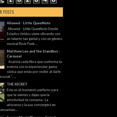
R POSTS
Allowed - Little QueeNotn
Allowed - Little QueeNotn Desde
Estados Unidos viene vibrando con
un talento tan genial y con un género
musical Rock Punk ...
Matthew Lee and the Standbys -
Carousel
Acaricia cada fibra que conforma tu
esencia con la espectacular gama
sónica que estás por recibir al darle
rousel ", ...
THE SECRET
Este es el momento perfecto para
que te sientes y dejes que la
emotividad te consuma : La
añoranza y la paz convergerá en
pensamien...