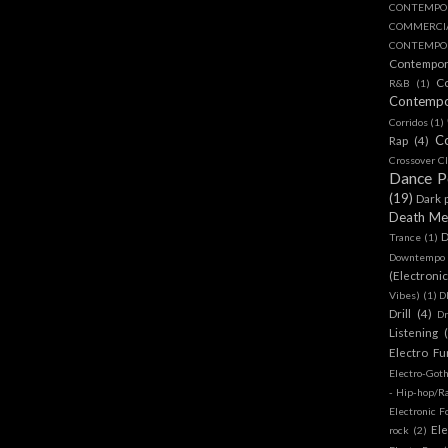
CONTEMPO
COMMERC
CONTEMPOR
Contempo
C
R&B
(1)
Contemp
Corridos
(1)
C
Rap
(4)
Crossover Cl
Dance 
(19)
Dark 
Death Me
D
Trance
(1)
Downtempo
(Electroni
Vibes)
(1)
D
Drill
(4)
D
Listening
Electro Fu
Electro-Got
- Hip-hop/R
Electronic F
Ele
rock
(2)