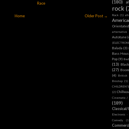
(180)
a
Race
rock
(
Rock
(1)
al
Home
Older Post →
America
Orientate
arternative
Autotune
(
(ELECTRON
Balada
(3)
Bass House
Pop
(9)
Bed
(13)
Blac
(27)
Boom
(4)
British
Brostep
(1)
CHILDREN'
Chillwa
(2)
Cinematic /
(189)
Classical/
Electronic -
Comedy
(1
Commerc