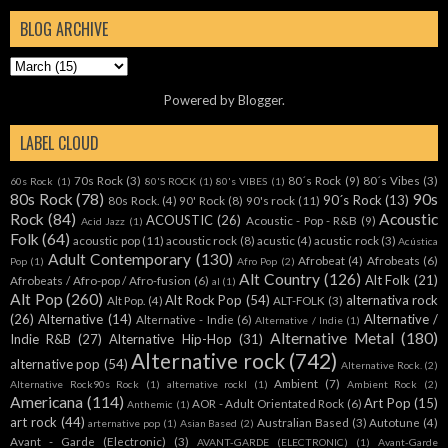
BLOG ARCHIVE
Powered by
Blogger
.
LABEL CLOUD
70s Rock
(3)
80´s Rock
(9)
80´s Vibes
(3)
60s Rock
(1)
80'S ROCK
(1)
80's VIBES
(1)
80s Rock
(78)
90s
90´s Rock
(13)
80s Rock.
(4)
90' Rock
(8)
90's rock
(11)
Rock
(84)
Acoustic
ACOUSTIC
(26)
Acoustic - Pop - R&B
(9)
Acid Jazz
(1)
Folk
(64)
acoustic pop
(11)
acoustic rock
(8)
acustic
(4)
acustic rock
(3)
Acústica
Adult Contemporary
(130)
Afrobeat
(4)
Afrobeats
(6)
Pop
(1)
Afro Pop
(2)
Alt Country
(126)
Alt Folk
(21)
Afrobeats / Afro-pop / Afro-fusion
(6)
al
(1)
Alt Pop
(260)
Alt Rock Pop
(54)
alternativa rock
Alt Pop.
(4)
ALT-FOLK
(3)
(26)
Alternative
(14)
Alternative /
Alternative - Indie
(6)
Alternative / Indie
(1)
Alternative Metal
(180)
Indie R&B
(27)
Alternative Hip-Hop
(31)
Alternative rock
(742)
alternative pop
(54)
Alternative Rock.
(2)
Ambient
(7)
Alternative Rock90s Rock
(1)
alternative rockl
(1)
Ambient Rock
(2)
Americana
(114)
Art Pop
(15)
AOR - Adult Orientated Rock
(6)
Anthemic
(1)
art rock
(44)
Australian Based
(3)
Autotune
(4)
arternative pop
(1)
Asian Based
(2)
Avant - Garde (Electronic)
(3)
AVANT-GARDE (ELECTRONIC)
(1)
Avant-Garde