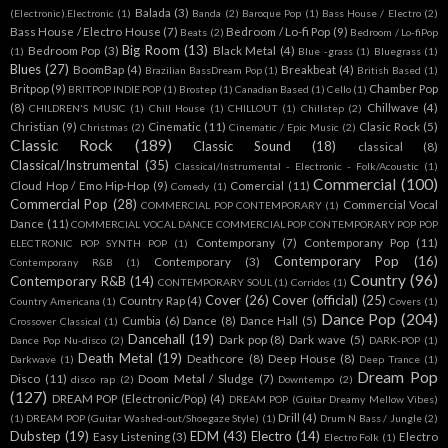
Balada
(3)
(Electronic).Electronic
(1)
Banda
(2)
Baroque Pop
(1)
Bass House / Electro
(2)
Bass House / Electro House
(7)
Bedroom / Lo-fi Pop
(9)
Beats
(2)
Bedroom / Lo-fiPop
Big Room
(13)
Bedroom Pop
(3)
Black Metal
(4)
(1)
Blue -grass
(1)
Bluegrass
(1)
Blues
(27)
BoomBap
(4)
Breakbeat
(4)
Brazilian BassDream Pop
(1)
British Based
(1)
Britpop
(9)
Chamber Pop
BRITPOP INDIE POP
(1)
Brostep
(1)
Canadian Based
(1)
Cello
(1)
(8)
Chillwave
(4)
CHILDREN'S MUSIC
(1)
Chill House
(1)
CHILLOUT
(1)
Chillstep
(2)
Christian
(9)
Cinematic
(11)
Clasic Rock
(5)
Christmas
(2)
Cinematic / Epic Music
(2)
Classic Rock
(189)
Classic Sound
(18)
classical
(8)
Classical/Instrumental
(35)
Classical/Instrumental - Electronic - Folk/Acoustic
(1)
Commercial
(100)
Cloud Hop / Emo Hip-Hop
(9)
Comercial
(11)
Comedy
(1)
Commercial Pop
(28)
Commercial Vocal
COMMERCIAL POP CONTEMPORARY
(1)
Dance
(11)
COMMERCIAL VOCAL DANCE COMMERCIAL POP CONTEMPORARY POP POP
Contemporany
(7)
Contemporany Pop
(11)
ELECTRONIC POP SYNTH POP
(1)
Contemporary Pop
(16)
Contemporary
(3)
Contemporany R&B
(1)
Country
(96)
Contemporary R&B
(14)
CONTEMPORARY SOUL
(1)
Corridos
(1)
Cover
(26)
Cover (official)
(25)
Country Rap
(4)
Country Americana
(1)
Covers
(1)
Dance Pop
(204)
Cumbia
(6)
Dance
(8)
Dance Hall
(5)
Crossover Classical
(1)
Dancehall
(19)
Dark pop
(8)
Dark wave
(5)
Dance Pop Nu-disco
(2)
DARK-POP
(1)
Death Metal
(19)
Deathcore
(8)
Deep House
(8)
Darkwave
(1)
Deep Trance
(1)
Dream Pop
Disco
(11)
Doom Metal / Sludge
(7)
disco rap
(2)
Downtempo
(2)
(127)
DREAM POP (Electronic/Pop)
(4)
DREAM POP (Guitar Dreamy Mellow Vibes)
Drill
(4)
(1)
DREAM POP (Guitar Washed-out/Shoegaze Style)
(1)
Drum N Bass / Jungle
(2)
Dubstep
(19)
EDM
(43)
Electro
(14)
Easy Listening
(3)
Electro
Electro Folk
(1)