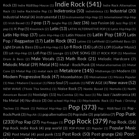
Indie Rock
(541)
Rock
(3)
Indie R&BSlap House
(1)
Indie Rock Alternative
Indietronica
(50)
Industrial
(20)
Rock
(1)
Indie RockIndie Pop
(1)
indietrónica
(1)
Industrial Metal
(4)
instrumental
(11)
Instrumental Hip-Hop
(2)
International Hip-Hop
J-pop
(17)
Jazz
(36)
Jazz Fusion
(6)
(2)
Irish Based
(1)
Jangle Pop
(2)
Jazz Pop
(2)
K
Latin
(13)
K-Pop
(5)
pop
(1)
Krautrock
(2)
LATIN ALTERNATIVE POP
(1)
Latin Hip Hop
(1)
Latin Pop
(187)
Latin Hip-Hop
(37)
Latin
Latin House
(5)
Latín Hip-Hop
(1)
Latin Rock
(82)
Pop / Reggaeton
(17)
Latino
(1)
Leftfield
(2)
Leftfield Bass
(2)
Lo-fi Rock
(16)
Light Drum & Bass
(3)
Lofi
(5)
LOFI (Guitar Music)
Lo-fi Hip-Hop
(1)
(3)
Lofi Pop
(5)
LOVE SONG
(3)
Lofi Hip-Hop
(2)
Lounge
(2)
LT ROCK POP
(1)
Mainline
Male Vocals
(12)
Math Rock
(21)
Melodic Hardcore
(7)
Drum & Bass
(2)
Melodic Metal
(39)
Metal
(41)
Metal - Rock/Punk
(3)
Metal alternativo
(2)
Metal
Metalcore
(145)
Modern
(3)
Core
(2)
Metal Pop
(1)
metal rock
(2)
Midtempo
(2)
Modern Progressive Rock
(47)
Moombahton
(3)
Motivational
(1)
Música Popular
New wave
(52)
Neo-Soul
(7)
NEW AGE
(4)
(1)
Neo / Modern Classical
(1)
neofolk
(1)
Noise Rock
(7)
NEW WAVE (Think The Smiths)
(1)
Nordic Based
(1)
Norteño
(1)
North
Nostalgic
(11)
Nu Jazz / Jazztronica
(4)
American Based
(1)
Nu Cumbia
(2)
Nu Jazz
(1)
Nu Metal
(4)
Nu-disco
(3)
Old-school Hip-Hop
(1)
Pdychedelic Rock
(1)
Peak / Driving
Pop
(373)
Pop -
Techno
(1)
Phonk
(1)
Political Hip-Hop
(2)
Pop - R&B/Soul
(1)
Pop Punk
Rock/Punk
(3)
pop alternativo
(5)
Pop indie
(3)
pop latino
(7)
Pop Alt
(1)
Pop Rock
(379)
(233)
Pop Rap
(27)
Pop Rock.
(16)
Pop Reagge
(1)
Popular Music
Pop Rock. Indie Rock
(4)
pop world
(3)
POP-PUNK
(2)
Popular
(1)
Post-
(26)
Post Rock
(50)
Post-grunge
(26)
Post Metal
(4)
post punk
(11)