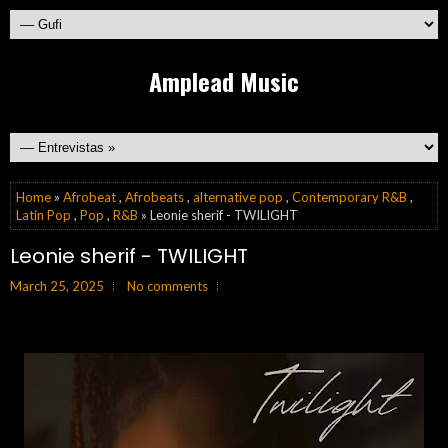
Amplead Music
Home
»
Afrobeat
,
Afrobeats
,
alternative pop
,
Contemporary R&B
,
Latin Pop
,
Pop
,
R&B
» Leonie sherif - TWILIGHT
Leonie sherif - TWILIGHT
March 25, 2025
No comments