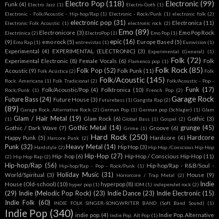
Electro Pop
(118)
Electronic
(99)
Funk
(4)
Electro Jazz
(1)
Electro-Goth
(1)
Electronic - Folk/Acoustic - Hip-hop/Rap
(1)
Electronic - Rock/Punk
(1)
electronic folk
(2)
electronic pop
(31)
Electronica
(11)
Electronic Folk Acoustic
(1)
electronic rock
(2)
Emo
(89)
Electronicore
(3)
Emo Pop Rock
Electrónica
(2)
ElectroPop
(1)
Emo Pop
(1)
epic
(16)
(9)
emo rock
(5)
Europe Based
(5)
Emo Rap
(1)
entrevistas
(1)
Eurovision
(1)
Experimental
(4)
EXPERIMENTAL (ELECTRONIC)
(3)
Experimental (General)
(1)
Folk
(72)
Experimental Electronic
(8)
Female Vocals
(6)
Folk
Flamenco pop
(1)
Folk Rock
(85)
Folk Pop
(52)
Acoustic
(9)
Folk Punk
(11)
Folk Acústica
(2)
Folk
Folk/Acoustic
(145)
Rock. Americana
(1)
Folk Tradicional
(2)
Folk/Acoustic - Pop -
Funk
(17)
Folk/Acoustic/Pop
(4)
Folktronica
(10)
Rock/Punk
(1)
French Pop
(2)
Garage Rock
Future Bass
(24)
Future House
(3)
Futurebass
(1)
Gangsta Rap
(2)
(89)
Garage Rock. Alternative Rock
(2)
German Pop
(1)
German pop (Schlager)
(1)
Glam
Glam / Hair Metal
(19)
Glam Rock
(6)
Gothic
(3)
(1)
Global Bass
(1)
Gospel
(2)
Gothic Metal
(14)
grunge
(45)
Gothic / Dark Wave
(7)
Groove
(6)
Grime
(1)
Hard Rock
(250)
Hardcore
Happy Punk
(5)
Hardcore
(4)
Harcore Punk
(2)
Punk
(32)
Heavy Metal
(14)
Hip Hop
(3)
Hardstyle
(2)
Hip Hop /Conscious Hip-Hop
Hip-Hop
(27)
Hip- hop
(6)
Hip-Hop / Conscious Hip-Hop
(11)
(2)
Hip Hop Rap
(2)
Hip-hop/Rap
(56)
Hip-hop/Rap - R&B/Soul -
Hip-hop/Rap - Pop - Rock/Punk
(1)
Holiday Music
(31)
World/Spiritual
(3)
House
(9)
Horrorcore / Trap Metal
(2)
Indie
House (Old-school)
(10)
hyperpop
(8)
hyper pop
(1)
IDM
(1)
independet rock
(2)
(29)
Indie (Melodic Pop Rock)
(23)
Indie Dance
(23)
Indie Electronic
(15)
Indie Folk
(60)
INDIE FOLK SINGER-SONGWRITER BAND (Soft Band Sound)
(1)
Indie Pop
(340)
indie pop.
(4)
Indie Pop. Alternative
Indie Pop. Alt Pop
(1)