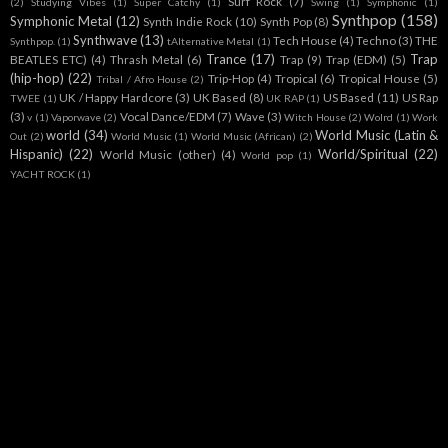
Surf Rock
(7)
(2)
Studying Vibes
(1)
Super Catchy
(1)
Swing
(1)
Symphonic
(1)
Synthpop
(158)
Symphonic Metal
(12)
Synth Indie Rock
(10)
Synth Pop
(8)
Synthwave
(13)
Tech House
(4)
Techno
(3)
THE
Synthpop.
(1)
tAlternative Metal
(1)
Trance
(17)
Trap
BEATLES ETC)
(4)
Thrash Metal
(6)
Trap
(9)
Trap (EDM)
(5)
(hip-hop)
(22)
Trip-Hop
(4)
Tropical
(6)
Tropical House
(5)
Tribal / Afro House
(2)
UK / Happy Hardcore
(3)
UK Based
(8)
US Based
(11)
US Rap
TWEE
(1)
UK RAP
(1)
(3)
Vocal Dance/EDM
(7)
Wave
(3)
v
(1)
Vaporwave
(2)
Witch House
(2)
Wolrd
(1)
Work
world
(34)
World Music (Latin &
Out
(2)
World Music
(1)
World Music (African)
(2)
Hispanic)
(22)
World/Spiritual
(22)
World Music (other)
(4)
World pop
(1)
YACHT ROCK
(1)