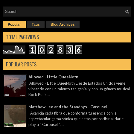
Popular
Tags
Blog Archives
TOTAL PAGEVIEWS
1
0
2
8
3
6
POPULAR POSTS
Allowed - Little QueeNotn
Allowed - Little QueeNotn Desde Estados Unidos viene
vibrando con un talento tan genial y con un género musical
Rock Punk ...
Matthew Lee and the Standbys - Carousel
Acaricia cada fibra que conforma tu esencia con la
espectacular gama sónica que estás por recibir al darle
play a " Carousel ", ...