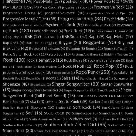
Hardcore
(74)
Post-Metal
(17)
post-punk
(48)
Power Pop
(60)
POWER
Progressive Rock
(12)
POP (BEACH BOYS
(4)
Prog Rock
(9)
progresive rock
(5)
Progressive House
(6)
progressive metal
(10)
Progressive Metal / Djen
(2)
Progressive Rock
(84)
Progressive Metal / Djent
(38)
Psychedelic
(14)
Psychedelic Rock
(57)
Psytrance
Psychedelic / Freak Folk
(2)
Psychedelyc Rock
(2)
Punk
(181)
Punk Rock
(19)
(3)
Punk Indie Rock
(4)
PunkPop Punk
(1)
PunkPunk
R&B
(19)
R&B/Soul
(57)
Rap
(29)
Rap Metal
(19)
(1)
Quieky
(1)
R&B Soul
(1)
Reggaeton
(90)
Reggae
(20)
Regional
Rap Rock
(4)
RAP UK
(1)
regg
(1)
mexicana
(42)
Regional Mexicano
(4)
Relaxing
(8)
Remix
(11)
Remix (official)
(4)
Retro Guitar Rock Pop
(11)
Retro Soul
(10)
Rhythm And Blues
(1)
Riddim / Tearout
(2)
Rock
(130)
rock alternativo
(15)
Rock Blues
(4)
rock independiente
(3)
Rock
Rock Pop
(65)
Rock N Roll
(12)
Rock
indie
(1)
rock latino
(1)
Rock modern
(1)
Rock/Punk
(253)
rock punk
(38)
progresivo
(6)
Rockabilly
(8)
Rock suave
(1)
Salsa
(14)
Screamo
(8)
RockAlt Pop
(1)
Rocks 80s
(1)
ROOTS
(1)
Scandinavian Based
(1)
Singer Songwriter
(83)
Shoegaze
(48)
Singer-Songwriter
Shoeghaze
(2)
(15)
Singer-
Singer-Songwriter (Acoustic)
(4)
Singer-Songwriter (Soft Band Sound)
(1)
Songwriter Band (Full Band Sound)
(15)
SINGER-SONGWRITER BAND (Soft
ska
(24)
Skate Punk
(39)
Band Sound)
(7)
Slacker Rock
(5)
Skate
(2)
Slap House /
Soft Rock
(54)
Slowcore
(10)
Brazilian Bass
(1)
Sludge
(1)
Son Cubano
(1)
Song
Soul
(16)
SOUL ROCK
(9)
Soundscape
(3)
Soundtrack
(7)
Songwriter
(1)
South
Southern Rock
(3)
African Based
(1)
South American Based
(2)
Southern Rock / Red
(1)
Southern Rock / Red Dirt
(65)
Southern Rock / Red D
(2)
Spoken Word
(1)
Stoner Rock
(30)
Stoner RockDoom Metal / Sludge
(1)
Study beats / Jazz-hop / Chill-hop